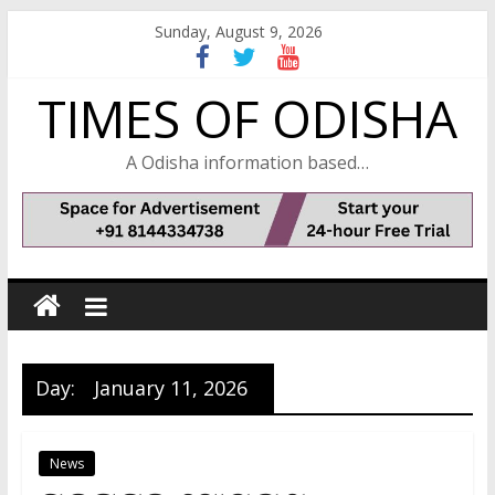
Skip
Sunday, August 9, 2026
to
content
TIMES OF ODISHA
A Odisha information based…
Day:
January 11, 2026
News