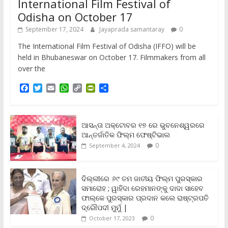
International Film Festival of
Odisha on October 17
September 17, 2024
Jayaprada samantaray
0
The International Film Festival of Odisha (IFFO) will be
held in Bhubaneswar on October 17. Filmmakers from all
over the
F
T
E
W
C
P
S
a
w
m
h
o
r
h
c
i
a
a
p
i
a
e
t
i
t
y
n
r
b
t
l
s
L
t
e
ଆସନ୍ତା ଅକ୍ଟୋବର ୧୭ ରେ ଭୁବନେଶ୍ୱରରେ
o
e
A
i
F
ଆନ୍ତର୍ଜାତିକ ଫିଲ୍ମ ଫେଷ୍ଟିଭାଲ
o
r
p
n
r
0
September 4, 2024
k
p
k
i
e
n
ଦିଲ୍ଲୀରେ ୬୯ ତମ ଜାତୀୟ ଫିଲ୍ମ ପୁରସ୍କାର
d
ସମାରୋହ ; ୱାହିଦା ରେହମାନଙ୍କୁ ଦାଦା ସାହେବ
l
y
ଫାଲ୍‌କେ ପୁରସ୍କାର ପ୍ରଦାନ କଲେ ରାଷ୍ଟ୍ରପତି
ଦ୍ରୌପଦୀ ମୁର୍ମୁ |
0
October 17, 2023