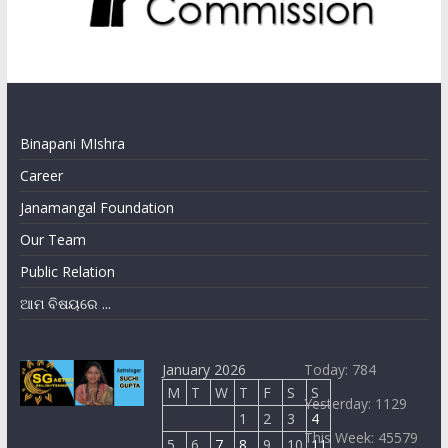
Binapani MIshra
Career
Janamangal Foundation
Our Team
Public Relation
ଆମ ବିଷୟରେ ...
January 2026
Today: 784
M
T
W
T
F
S
S
Yesterday: 1129
1
2
3
4
This Week: 45579
5
6
7
8
9
10
11