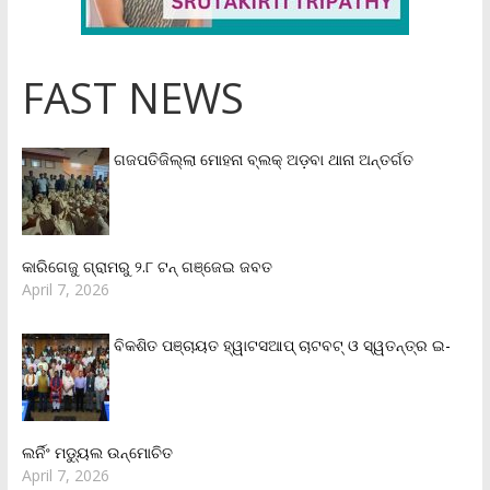
FAST NEWS
ଗଜପତିଜିଲ୍ଲା ମୋହନା ବ୍ଲକ୍‌ ଅଡ଼ବା ଥାନା ଅନ୍ତର୍ଗତ
କାରିଗେଜୁ ଗ୍ରାମରୁ ୨.୮ ଟନ୍ ଗଞ୍ଜେଇ ଜବତ
April 7, 2026
ବିକଶିତ ପଞ୍ଚାୟତ ହ୍ୱାଟସଆପ୍ ଚାଟବଟ୍ ଓ ସ୍ୱତନ୍ତ୍ର ଇ-
ଲର୍ନିଂ ମଡ୍ୟୁଲ ଉନ୍ମୋଚିତ
April 7, 2026