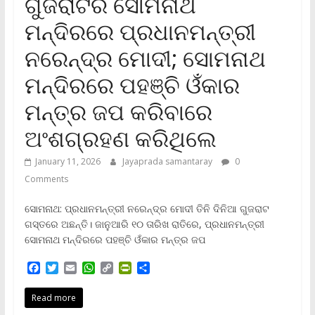
ଗୁଜରାଟର ସୋମନାଥ
ମନ୍ଦିରରେ ପ୍ରଧାନମନ୍ତ୍ରୀ
ନରେନ୍ଦ୍ର ମୋଦୀ; ସୋମନାଥ
ମନ୍ଦିରରେ ପହଞ୍ଚି ଓଁକାର
ମନ୍ତ୍ର ଜପ କରିବାରେ
ଅଂଶଗ୍ରହଣ କରିଥିଲେ
January 11, 2026
Jayaprada samantaray
0
Comments
ସୋମନାଥ: ପ୍ରଧାନମନ୍ତ୍ରୀ ନରେନ୍ଦ୍ର ମୋଦୀ ତିନି ଦିନିଆ ଗୁଜରାଟ
ଗସ୍ତରେ ଅଛନ୍ତି। ଜାନୁଆରି ୧୦ ତାରିଖ ରାତିରେ, ପ୍ରଧାନମନ୍ତ୍ରୀ
ସୋମନାଥ ମନ୍ଦିରରେ ପହଞ୍ଚି ଓଁକାର ମନ୍ତ୍ର ଜପ
F
T
E
W
C
P
S
a
w
m
h
o
r
h
c
i
a
a
p
i
a
Read more
e
t
i
t
y
n
r