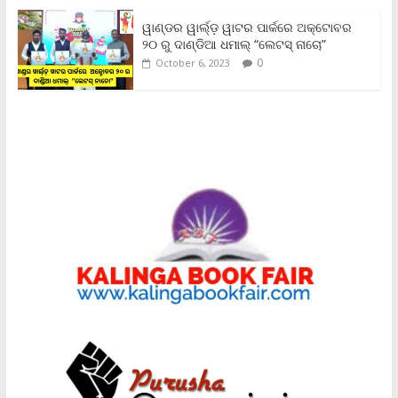
ୱାଣ୍ଡର ୱାର୍ଲ୍‌ଡ଼ ୱାଟର ପାର୍କରେ ଅକ୍ଟୋବର
୨୦ ରୁ ଦାଣ୍ଡିଆ ଧମାଲ୍ “ଲେଟସ୍ ନାଚୋ”
0
October 6, 2023