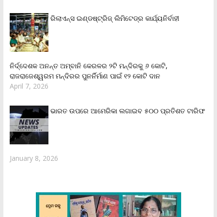
ରିଲାଏନ୍‌ସ ଇଣ୍ଡଷ୍ଟ୍ରିଜ୍ ଲିମିଟେଡ୍‌ର କାର୍ଯ୍ୟନିର୍ବାହୀ
ନିର୍ଦ୍ଦେଶକ ଅନନ୍ତ ଅମ୍ବାନି କେରଳର ୨ଟି ମନ୍ଦିରକୁ ୬ କୋଟି,
ରାଜରାଜେଶ୍ୱରମ ମନ୍ଦିରର ପୁନର୍ନିର୍ମାଣ ପାଇଁ ୧୨ କୋଟି ଦାନ
April 7, 2026
ଭାରତ ଉପରେ ଆମେରିକା ଲଗାଇବ ୫୦୦ ପ୍ରତିଶତ ଟାରିଫ
January 8, 2026