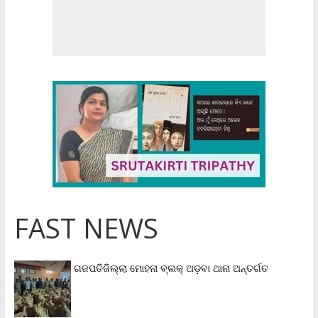
FAST NEWS
ଗଜପତିଜିଲ୍ଲା ମୋହନା ବ୍ଲକ୍‌ ଅଡ଼ବା ଥାନା ଅନ୍ତର୍ଗତ