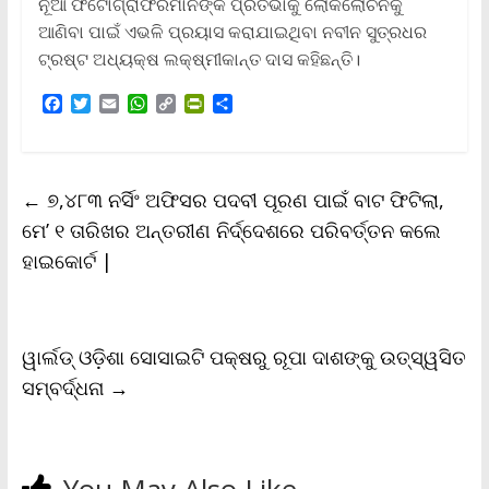
ନୂଆ ଫଟୋଗ୍ରାଫରମାନଙ୍କ ପ୍ରତିଭାକୁ ଲୋକଲୋଚନକୁ
ଆଣିବା ପାଇଁ ଏଭଳି ପ୍ରୟାସ କରାଯାଇଥିବା ନବୀନ ସୁତ୍ରଧର
ଟ୍ରଷ୍ଟ ଅଧ୍ୟକ୍ଷ ଲକ୍ଷ୍ମୀକାନ୍ତ ଦାସ କହିଛନ୍ତି।
F
T
E
W
C
P
S
a
w
m
h
o
r
h
c
i
a
a
p
i
a
e
t
i
t
y
n
r
b
t
l
s
L
t
e
←
୭,୪୮୩ ନର୍ସିଂ ଅଫିସର ପଦବୀ ପୂରଣ ପାଇଁ ବାଟ ଫିଟିଲା,
o
e
A
i
F
o
r
p
n
r
ମେ’ ୧ ତାରିଖର ଅନ୍ତରୀଣ ନିର୍ଦ୍ଦେଶରେ ପରିବର୍ତ୍ତନ କଲେ
k
p
k
i
ହାଇକୋର୍ଟ |
e
n
d
l
y
ୱାର୍ଲଡ୍ ଓଡ଼ିଶା ସୋସାଇଟି ପକ୍ଷରୁ ରୂପା ଦାଶଙ୍କୁ ଉତ୍ସ୍ୱସିତ
ସମ୍ବର୍ଦ୍ଧନା
→
You May Also Like