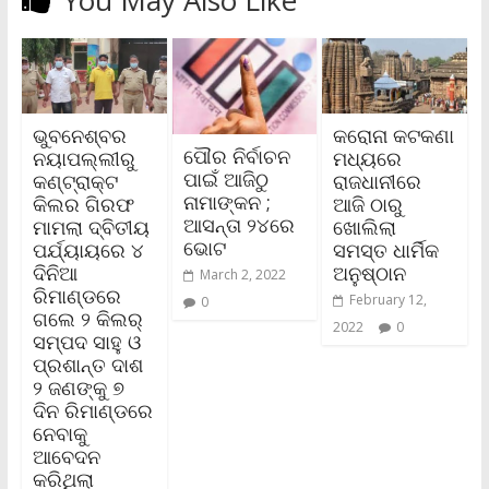
ଭୁବନେଶ୍ବର
କରୋନା କଟକଣା
ପୌର ନିର୍ବାଚନ
ନୟାପଲ୍ଲୀରୁ
ମଧ୍ୟରେ
ପାଇଁ ଆଜିଠୁ
କଣ୍ଟ୍ରାକ୍ଟ
ରାଜଧାନୀରେ
ନାମାଙ୍କନ ;
କିଲର ଗିରଫ
ଆଜି ଠାରୁ
ଆସନ୍ତା ୨୪ରେ
ମାମଲା ଦ୍ବିତୀୟ
ଖୋଲିଲା
ଭୋଟ
ପର୍ଯ୍ୟାୟରେ ୪
ସମସ୍ତ ଧାର୍ମିକ
ଦିନିଆ
ଅନୁଷ୍ଠାନ
March 2, 2022
ରିମାଣ୍ଡରେ
February 12,
0
ଗଲେ ୨ କିଲର୍‌
2022
0
ସମ୍ପଦ ସାହୁ ଓ
ପ୍ରଶାନ୍ତ ଦାଶ
୨ ଜଣଙ୍କୁ ୭
ଦିନ ରିମାଣ୍ଡରେ
ନେବାକୁ
ଆବେଦନ
କରିଥିଲା