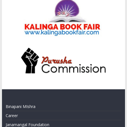
Binapani MIshra
Career
Janamangal Foundation