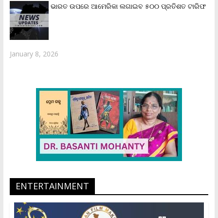
ଭାରତ ଉପରେ ଆମେରିକା ଲଗାଇବ ୫୦୦ ପ୍ରତିଶତ ଟାରିଫ
January 8, 2026
ENTERTAINMENT