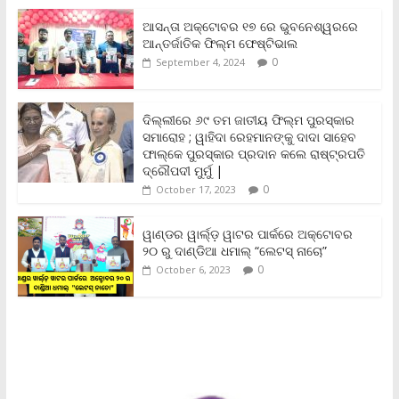
e
t
i
t
y
n
r
b
t
l
s
L
t
e
ଆସନ୍ତା ଅକ୍ଟୋବର ୧୭ ରେ ଭୁବନେଶ୍ୱରରେ
o
e
A
i
F
ଆନ୍ତର୍ଜାତିକ ଫିଲ୍ମ ଫେଷ୍ଟିଭାଲ
o
r
p
n
r
0
September 4, 2024
k
p
k
i
e
n
ଦିଲ୍ଲୀରେ ୬୯ ତମ ଜାତୀୟ ଫିଲ୍ମ ପୁରସ୍କାର
d
ସମାରୋହ ; ୱାହିଦା ରେହମାନଙ୍କୁ ଦାଦା ସାହେବ
l
y
ଫାଲ୍‌କେ ପୁରସ୍କାର ପ୍ରଦାନ କଲେ ରାଷ୍ଟ୍ରପତି
ଦ୍ରୌପଦୀ ମୁର୍ମୁ |
0
October 17, 2023
ୱାଣ୍ଡର ୱାର୍ଲ୍‌ଡ଼ ୱାଟର ପାର୍କରେ ଅକ୍ଟୋବର
୨୦ ରୁ ଦାଣ୍ଡିଆ ଧମାଲ୍ “ଲେଟସ୍ ନାଚୋ”
0
October 6, 2023