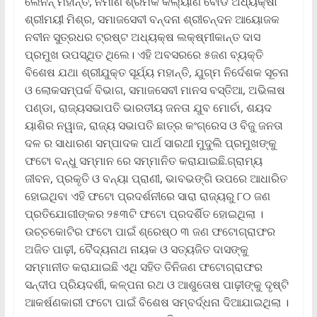
ଲେନିନ୍ ମହାନ୍ତି, ନିର୍ମାଣ ଶ୍ରମିକ କଲ୍ୟାଣ ବୋର୍ଡ ଅଧ୍ୟକ୍ଷା
ଶ୍ରୀମୟୀ ମିଶ୍ର, ସମାଜସେବୀ ବନ୍ଦନା ଶ୍ରୀଚନ୍ଦନ ଆୟୋଜକ
ନବୀନ ସୁତ୍ରଧର ଟ୍ରଷ୍ଟ ଅଧ୍ୟକ୍ଷ ଲକ୍ଷ୍ମୀକାନ୍ତ ଦାସ
ପ୍ରମୁଖ ଉପସ୍ଥିତ ଥିଲେ। ଏହି ଅବସରରେ ୫ଜଣ ବ୍ୟକ୍ତି
ବିଶେଷ ଯଥା ଶ୍ରୀଯୁକ୍ତ ସୂର୍ଯ୍ୟ ମହାନ୍ତି, ଯୁଗ୍ମ ନିର୍ଦେଶକ ସୂଚନା
ଓ ଲୋକସମ୍ପର୍କ ବିଭାଗ, ସମାଜସେବୀ ମାନସ ବସ୍ତିଆ, ଅଭିଳାଷ
ପଣ୍ଡା, ରାଜ୍ୟସଭାପତି ଭାରତୀୟ ଜନତା ଯୁବ ମୋର୍ଚା, ଶୟଦ
ୟାଶିର ନୱାଜ, ରାଜ୍ୟ ସଭାପତି ଛାତ୍ର କଂଗ୍ରେସ ଓ ବିଜୁ ଜନତା
ଦଳ ର ସାଧାରଣ ସମ୍ପାଦକ ପାର୍ଥ ସାରଥୀ ମୁଦୁଲି ପ୍ରମୁଖଙ୍କୁ
ଫଟୋ ବନ୍ଧୁ ସମ୍ମାନ ରେ ସମ୍ମାନିତ କରାଯାଇଛି.ଗ୍ରାମ୍ୟ
ଜୀବନ, ପ୍ରକୃତି ଓ ବନ୍ୟା ପ୍ରାଣୀ, ଭାବଭଙ୍ଗି ଉପରେ ଆଧାରିତ
ହୋଇଥିବା ଏହି ଫଟୋ ପ୍ରଦର୍ଶନୀରେ ସାରା ରାଜ୍ୟରୁ ୮୦ ଜଣ
ପ୍ରତିଯୋଗୀଙ୍କର ୨୫୩ଟି ଫଟୋ ପ୍ରଦର୍ଶିତ ହୋଇଥିଲା ।
ଉଚ୍ଚକୋଟିର ଫଟୋ ପାଇଁ ଶ୍ରେଷ୍ଠ ୩ ଜଣ ଫଟୋଗ୍ରାଫର
ଅଜିତ ପାଢ଼ୀ, ବୈଦ୍ୟନାଥ ନାୟକ ଓ ସତ୍ୟଜିତ ଦାସଙ୍କୁ
ସମ୍ମାନୀତ କରାଯାଇଛି ଏଥି ସହିତ ତିନିଜଣ ଫଟୋଗ୍ରାଫର
ସନ୍ଦୀପ ପ୍ରିୟଦର୍ଶୀ, କଳ୍ପନା ରଥ ଓ ଆଶୁତୋଷ ପାଢ଼ୀଙ୍କୁ ଦୃଷ୍ଟି
ଆକର୍ଷଣକାରୀ ଫଟୋ ପାଇଁ ବିଶେଷ ସମ୍ବର୍ଦ୍ଧନା ଦିଆଯାଇଥିଲା ।