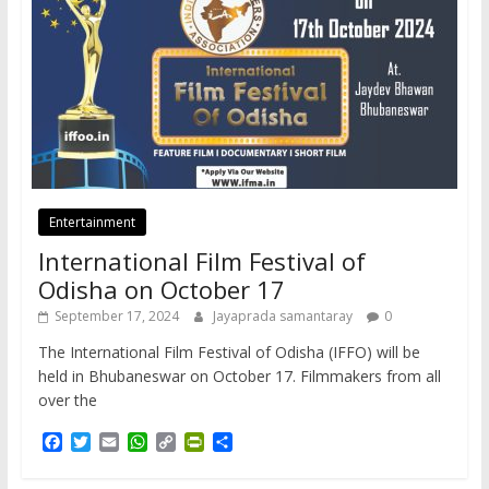
Entertainment
International Film Festival of
Odisha on October 17
September 17, 2024
Jayaprada samantaray
0
The International Film Festival of Odisha (IFFO) will be
held in Bhubaneswar on October 17. Filmmakers from all
over the
F
T
E
W
C
P
S
a
w
m
h
o
r
h
c
i
a
a
p
i
a