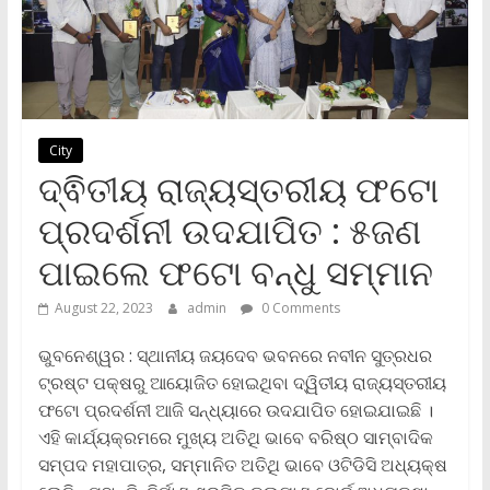
City
ଦ୍ଵିତୀୟ ରାଜ୍ୟସ୍ତରୀୟ ଫଟୋ
ପ୍ରଦର୍ଶନୀ ଉଦଯାପିତ : ୫ଜଣ
ପାଇଲେ ଫଟୋ ବନ୍ଧୁ ସମ୍ମାନ
August 22, 2023
admin
0 Comments
ଭୁବନେଶ୍ୱର : ସ୍ଥାନୀୟ ଜୟଦେବ ଭବନରେ ନବୀନ ସୁତ୍ରଧର
ଟ୍ରଷ୍ଟ ପକ୍ଷରୁ ଆୟୋଜିତ ହୋଇଥିବା ଦ୍ୱିତୀୟ ରାଜ୍ୟସ୍ତରୀୟ
ଫଟୋ ପ୍ରଦର୍ଶନୀ ଆଜି ସନ୍ଧ୍ୟାରେ ଉଦଯାପିତ ହୋଇଯାଇଛି ।
ଏହି କାର୍ଯ୍ୟକ୍ରମରେ ମୁଖ୍ୟ ଅତିଥି ଭାବେ ବରିଷ୍ଠ ସାମ୍ବାଦିକ
ସମ୍ପଦ ମହାପାତ୍ର, ସମ୍ମାନିତ ଅତିଥି ଭାବେ ଓଟିଡିସି ଅଧ୍ୟକ୍ଷ