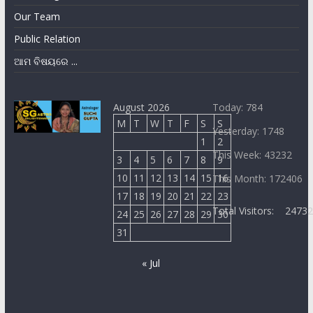
Our Team
Public Relation
ଆମ ବିଷୟରେ ...
August 2026
Today: 784
M
T
W
T
F
S
S
Yesterday: 1748
1
2
This Week: 43232
3
4
5
6
7
8
9
10
11
12
13
14
15
16
This Month: 172406
17
18
19
20
21
22
23
Total Visitors:
2473
24
25
26
27
28
29
30
31
« Jul