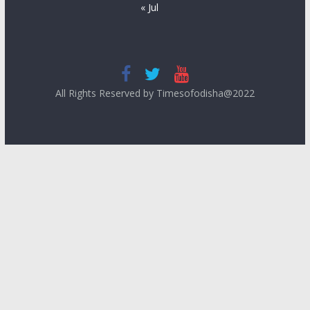
« Jul
All Rights Reserved by Timesofodisha@2022