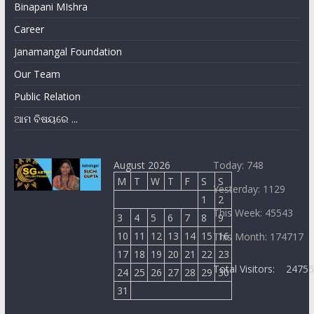
Binapani MIshra
Career
Janamangal Foundation
Our Team
Public Relation
ଆମ ବିଷୟରେ ...
August 2026
Today: 748
M
T
W
T
F
S
S
Yesterday: 1129
1
2
This Week: 45543
3
4
5
6
7
8
9
10
11
12
13
14
15
16
This Month: 174717
17
18
19
20
21
22
23
Total Visitors:
2475
24
25
26
27
28
29
30
31