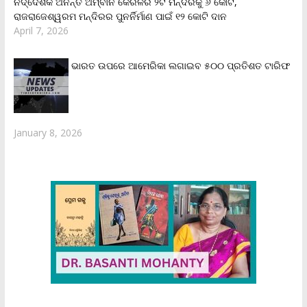
ନିର୍ଦ୍ଦେଶକ ଅନନ୍ତ ଅମ୍ବାନି କେରଳର ୨ଟି ମନ୍ଦିରକୁ ୬ କୋଟି,
ରାଜରାଜେଶ୍ୱରମ ମନ୍ଦିରର ପୁନର୍ନିର୍ମାଣ ପାଇଁ ୧୨ କୋଟି ଦାନ
April 7, 2026
ଭାରତ ଉପରେ ଆମେରିକା ଲଗାଇବ ୫୦୦ ପ୍ରତିଶତ ଟାରିଫ
January 8, 2026