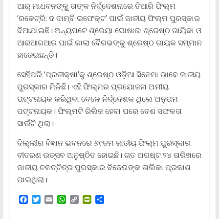
ଆର୍‌ ମାଧବନଙ୍କୁ ତାଙ୍କ ନିର୍ଦ୍ଦେଶନାରେ ତିଆରି ଫିଲ୍ମ
‘ରକେଟ୍ରି: ଦ ଦାମ୍ବି ଇଫେକ୍ଟ’ ପାଇଁ ଜାତୀୟ ଫିଲ୍ମ ପୁରସ୍କାର
ଦିଆଯାଇଛି। ଅନ୍ୟପଟେ ଶ୍ରେୟା ଘୋଷାଲ ଶ୍ରେଷ୍ଠ ଗାୟିକା ଓ
ଆରଆରଆର ପାଇଁ କାଲା ବୈରଭଙ୍କୁ ଶ୍ରେଷ୍ଠ ଗାୟକ ସମ୍ମାନ
ହାତେଇଛନ୍ତି।
ସେହିପରି ‘ପ୍ରତୀକ୍ଷା’କୁ ଶ୍ରେଷ୍ଠ ଓଡ଼ିଆ ସିନେମା ଭାବେ ଜାତୀୟ
ପୁରସ୍କାର ମିଳିଛି। ଏହି ଫିଲ୍ମର ପ୍ରଯୋଜନା ଅମୀୟ
ପଟ୍ଟନାୟକ କରିଥିବା ବେଳେ ନିର୍ଦ୍ଦେଶକ ଥିଲେ ଅନୁପମ
ପଟ୍ଟନାୟକ। ଫିଲ୍ମଟି ରିଲିଜ ହେବା ପରେ ବେଶ ସଫଳତା
ସାଉଁଟି ଥିଲା।
ଦିଲ୍ଲୀର ବିଜ୍ଞାନ ଭବନରେ ୬୯ତମ ଜାତୀୟ ଫିଲ୍ମ ପୁରସ୍କାର
ବୀତରଣ ଉତ୍ସବ ଅନୁଷ୍ଠିତ ହୋଇଛି। ଗତ ଅଗଷ୍ଟ ୨୪ ତାରିଖରେ
ଜାତୀୟ ଚଳଚ୍ଚିତ୍ର ପୁରସ୍କାର ବିଜେତାଙ୍କ ତାଲିକା ପ୍ରକାଶ
ପାଇଥିଲା।
F
T
E
W
C
P
S
a
w
m
h
o
r
h
c
i
a
a
p
i
a