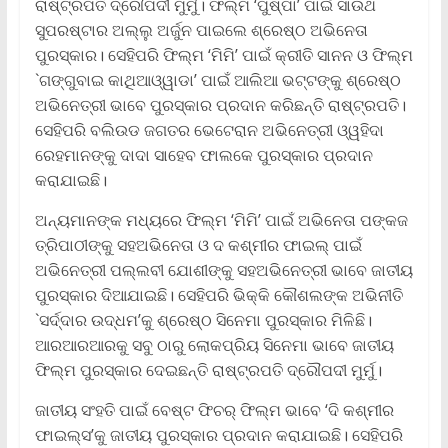
ରାଷ୍ଟ୍ରପତି ଦ୍ରୌପଦୀ ମୁର୍ମୁ। ଫିଲ୍ମ ‘ପୁଷ୍ପା’ ପାଇଁ ସାଉଥ
ସୁପରଷ୍ଟାର ଅଲ୍ଲୁ ଅର୍ଜୁନ ପାଇଲେ ଶ୍ରେଷ୍ଠ ଅଭିନେତା
ପୁରସ୍କାର। ସେହିପରି ଫିଲ୍ମ ‘ମିମି’ ପାଇଁ କ୍ରୀତି ସାନନ ଓ ଫିଲ୍ମ
`ଗଙ୍ଗୁବାଇ କାଥିଆଓ୍ୱାଡା’ ପାଇଁ ଆଲିଆ ଭଟ୍ଟଙ୍କୁ ଶ୍ରେଷ୍ଠ
ଅଭିନେତ୍ରୀ ଭାବେ ପୁରସ୍କାର ପ୍ରଦାନ କରିଛନ୍ତି ରାଷ୍ଟ୍ରପତି।
ସେହିପରି ବଲିଉଡ ଜଗତର ଭେଟେରାନ ଅଭିନେତ୍ରୀ ଓ୍ୱହିଦା
ରେହମାନଙ୍କୁ ଦାଦା ସାହେବ ଫାଲକେ ପୁରସ୍କାର ପ୍ରଦାନ
କରାଯାଇଛି।
ଅନ୍ୟମାନଙ୍କ ମଧ୍ୟରେ ଫିଲ୍ମ ‘ମିମି’ ପାଇଁ ଅଭିନେତା ପଙ୍କଜ
ତ୍ରିପାଠୀଙ୍କୁ ସହଅଭିନେତା ଓ ଦ କଶ୍ମୀର ଫାଇଲ୍‌ ପାଇଁ
ଅଭିନେତ୍ରୀ ପଲ୍ଲବୀ ଯୋଶୀଙ୍କୁ ସହଅଭିନେତ୍ରୀ ଭାବେ ଜାତୀୟ
ପୁରସ୍କାର ଦିଆଯାଇଛି। ସେହିପରି ଭିକ୍କି କୌଶଲଙ୍କ ଅଭିନୀତି
`ସର୍ଦ୍ଦାର ଉଦ୍ଧମ’କୁ ଶ୍ରେଷ୍ଠ ସିନେମା ପୁରସ୍କାର ମିଳିଛି।
ଆରଆରଆରକୁ ସବୁ ଠାରୁ ଲୋକପ୍ରିୟ ସିନେମା ଭାବେ ଜାତୀୟ
ଫିଲ୍ମ ପୁରସ୍କାର ଦେଇଛନ୍ତି ରାଷ୍ଟ୍ରପତି ଦ୍ରୌପଦୀ ମୁର୍ମୁ।
ଜାତୀୟ ସଂହତି ପାଇଁ ବେଷ୍ଟ ଫିଚର୍‌ ଫିଲ୍ମ ଭାବେ ‘ଦି କଶ୍ମୀର
ଫାଇଲ୍ସ’କୁ ଜାତୀୟ ପୁରସ୍କାର ପ୍ରଦାନ କରାଯାଇଛି। ସେହିପରି