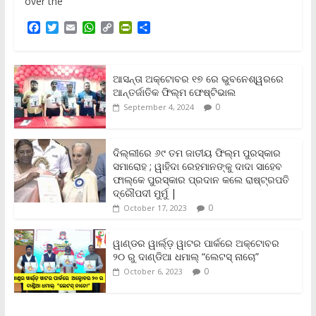
over the
F
T
E
W
C
P
S
a
w
m
h
o
r
h
c
i
a
a
p
i
a
e
t
i
t
y
n
r
b
t
l
s
L
t
e
ଆସନ୍ତା ଅକ୍ଟୋବର ୧୭ ରେ ଭୁବନେଶ୍ୱରରେ
o
e
A
i
F
ଆନ୍ତର୍ଜାତିକ ଫିଲ୍ମ ଫେଷ୍ଟିଭାଲ
o
r
p
n
r
0
September 4, 2024
k
p
k
i
e
n
ଦିଲ୍ଲୀରେ ୬୯ ତମ ଜାତୀୟ ଫିଲ୍ମ ପୁରସ୍କାର
d
ସମାରୋହ ; ୱାହିଦା ରେହମାନଙ୍କୁ ଦାଦା ସାହେବ
l
y
ଫାଲ୍‌କେ ପୁରସ୍କାର ପ୍ରଦାନ କଲେ ରାଷ୍ଟ୍ରପତି
ଦ୍ରୌପଦୀ ମୁର୍ମୁ |
0
October 17, 2023
ୱାଣ୍ଡର ୱାର୍ଲ୍‌ଡ଼ ୱାଟର ପାର୍କରେ ଅକ୍ଟୋବର
୨୦ ରୁ ଦାଣ୍ଡିଆ ଧମାଲ୍ “ଲେଟସ୍ ନାଚୋ”
0
October 6, 2023