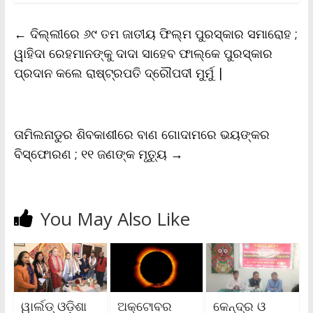
e
t
i
t
y
n
r
b
t
l
s
L
t
e
←
ଦିଲ୍ଲୀରେ ୬୯ ତମ ଜାତୀୟ ଫିଲ୍ମ ପୁରସ୍କାର ସମାରୋହ ;
o
e
A
i
F
o
r
p
n
r
ୱାହିଦା ରେହମାନଙ୍କୁ ଦାଦା ସାହେବ ଫାଲ୍‌କେ ପୁରସ୍କାର
k
p
k
i
ପ୍ରଦାନ କଲେ ରାଷ୍ଟ୍ରପତି ଦ୍ରୌପଦୀ ମୁର୍ମୁ |
e
n
d
l
y
ତାମିଲନାଡୁର ଶିବକାଶୀରେ ବାଣ ଗୋଦାମରେ ଭୟଙ୍କର
ବିସ୍ଫୋରଣ ; ୧୧ ଜଣଙ୍କ ମୃତ୍ୟୁ
→
You May Also Like
ୱାର୍ଲଡ୍ ଓଡ଼ିଶା
ଅକ୍ଟୋବର
କେନ୍ଦ୍ର ଓ