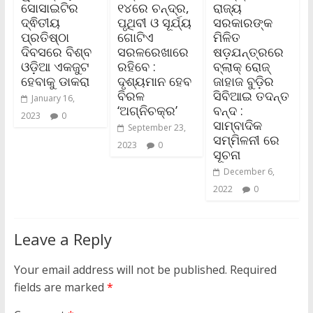
ସୋସାଇଟିର
୧୪ରେ ଚନ୍ଦ୍ର,
ରାଜ୍ୟ
ଦ୍ଵିତୀୟ
ପୃଥିବୀ ଓ ସୂର୍ଯ୍ୟ
ସରକାରଙ୍କ
ପ୍ରତିଷ୍ଠା
ଗୋଟିଏ
ମିଳିତ
ଦିବସରେ ବିଶ୍ବ
ସରଳରେଖାରେ
ଷଡ଼ଯନ୍ତ୍ରରେ
ଓଡ଼ିଆ ଏକଜୁଟ
ରହିବେ :
ବ୍ଲାକ୍ ରୋଜ୍
ହେବାକୁ ଡାକରା
ଦୃଶ୍ୟମାନ ହେବ
ଜାହାଜ ବୁଡ଼ିର
ବିରଳ
ସିବିଆଇ ତଦନ୍ତ
January 16,
‘ଅଗ୍ନିଚକ୍ର’
ବନ୍ଦ :
2023
0
ସାମ୍ବାଦିକ
September 23,
ସମ୍ମିଳନୀ ରେ
2023
0
ସୂଚନା
December 6,
2022
0
Leave a Reply
Your email address will not be published.
Required
fields are marked
*