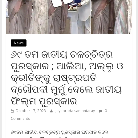
News
୬୯ ତମ ଜାତୀୟ ଚଳଚ୍ଚିତ୍ର
ପୁରସ୍କାର ; ଆଲିଆ, ଅଲ୍ଲୁ ଓ
କ୍ରୀତିଙ୍କୁ ରାଷ୍ଟ୍ରପତି
ଦ୍ରୌପଦୀ ମୁର୍ମୁ ଦେଲେ ଜାତୀୟ
ଫିଲ୍ମ ପୁରସ୍କାର
October 17, 2023
Jayaprada samantaray
0
Comments
୬୯ତମ ଜାତୀୟ ଚଳଚ୍ଚିତ୍ର ପୁରସ୍କାର ପ୍ରଦାନ କଲେ