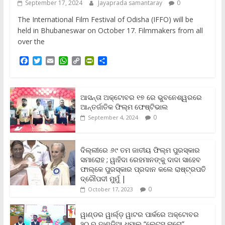
September 17, 2024
Jayaprada samantaray
0
The International Film Festival of Odisha (IFFO) will be
held in Bhubaneswar on October 17. Filmmakers from all
over the
F
T
E
W
C
P
S
a
w
m
h
o
r
h
c
i
a
a
p
i
a
e
t
i
t
y
n
r
b
t
l
s
L
t
e
ଆସନ୍ତା ଅକ୍ଟୋବର ୧୭ ରେ ଭୁବନେଶ୍ୱରରେ
o
e
A
i
F
ଆନ୍ତର୍ଜାତିକ ଫିଲ୍ମ ଫେଷ୍ଟିଭାଲ
o
r
p
n
r
0
September 4, 2024
k
p
k
i
e
n
ଦିଲ୍ଲୀରେ ୬୯ ତମ ଜାତୀୟ ଫିଲ୍ମ ପୁରସ୍କାର
d
ସମାରୋହ ; ୱାହିଦା ରେହମାନଙ୍କୁ ଦାଦା ସାହେବ
l
y
ଫାଲ୍‌କେ ପୁରସ୍କାର ପ୍ରଦାନ କଲେ ରାଷ୍ଟ୍ରପତି
ଦ୍ରୌପଦୀ ମୁର୍ମୁ |
0
October 17, 2023
ୱାଣ୍ଡର ୱାର୍ଲ୍‌ଡ଼ ୱାଟର ପାର୍କରେ ଅକ୍ଟୋବର
୨୦ ରୁ ଦାଣ୍ଡିଆ ଧମାଲ୍ “ଲେଟସ୍ ନାଚୋ”