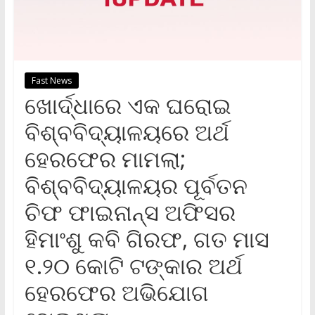
Fast News
ଖୋର୍ଦ୍ଧାରେ ଏକ ଘରୋଇ
ବିଶ୍ବବିଦ୍ୟାଳୟରେ ଅର୍ଥ
ହେରଫେର ମାମଲା;
ବିଶ୍ବବିଦ୍ୟାଳୟର ପୂର୍ବତନ
ଚିଫ ଫାଇନାନ୍ସ ଅଫିସର
ହିମାଂଶୁ କବି ଗିରଫ, ଗତ ମାସ
୧.୨୦ କୋଟି ଟଙ୍କାର ଅର୍ଥ
ହେରଫେର ଅଭିଯୋଗ