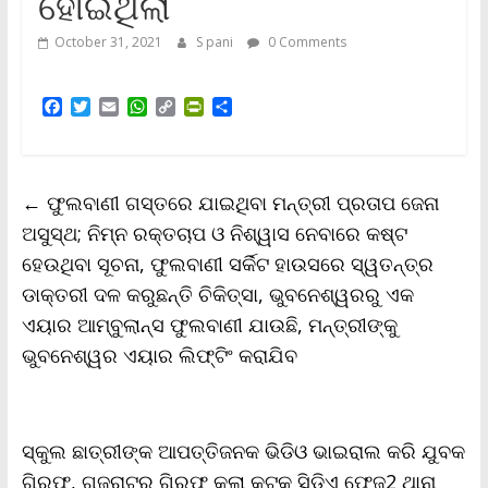
ହୋଇଥିଲା
October 31, 2021
S pani
0 Comments
F
T
E
W
C
P
S
a
w
m
h
o
r
h
c
i
a
a
p
i
a
e
t
i
t
y
n
r
b
t
l
s
L
t
e
←
ଫୁଲବାଣୀ ଗସ୍ତରେ ଯାଇଥିବା ମନ୍ତ୍ରୀ ପ୍ରତାପ ଜେନା
o
e
A
i
F
o
r
p
n
r
ଅସୁସ୍ଥ; ନିମ୍ନ ରକ୍ତଚାପ ଓ ନିଶ୍ୱାସ ନେବାରେ କଷ୍ଟ
k
p
k
i
ହେଉଥିବା ସୂଚନା, ଫୁଲବାଣୀ ସର୍କିଟ ହାଉସରେ ସ୍ୱତନ୍ତ୍ର
e
n
ଡାକ୍ତରୀ ଦଳ କରୁଛନ୍ତି ଚିକିତ୍ସା, ଭୁବନେଶ୍ୱରରୁ ଏକ
d
l
ଏୟାର ଆମ୍ବୁଲାନ୍ସ ଫୁଲବାଣୀ ଯାଉଛି, ମନ୍ତ୍ରୀଙ୍କୁ
y
ଭୁବନେଶ୍ୱର ଏୟାର ଲିଫ୍ଟିଂ କରାଯିବ
ସ୍କୁଲ ଛାତ୍ରୀଙ୍କ ଆପତ୍ତିଜନକ ଭିଡିଓ ଭାଇରାଲ କରି ଯୁବକ
ଗିରଫ, ଗୁଜୁରାଟରୁ ଗିରଫ କଲା କଟକ ସିଡ଼ିଏ ଫେଜ2 ଥାନା