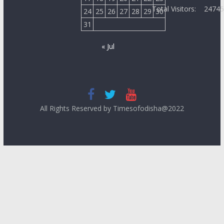
Total Visitors:
2474
24
25
26
27
28
29
30
31
« Jul
All Rights Reserved by Timesofodisha@2022