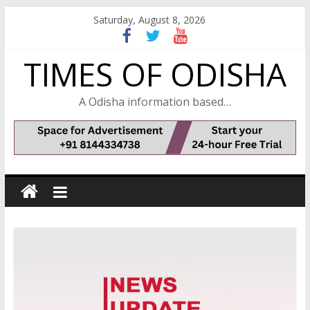
Skip
Saturday, August 8, 2026
to
content
TIMES OF ODISHA
A Odisha information based…