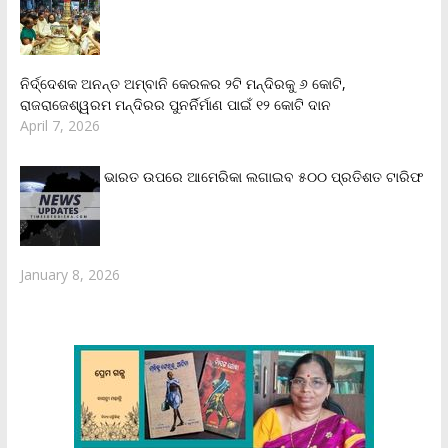
ନିର୍ଦ୍ଦେଶକ ଅନନ୍ତ ଅମ୍ବାନି କେରଳର ୨ଟି ମନ୍ଦିରକୁ ୬ କୋଟି,
ରାଜରାଜେଶ୍ୱରମ ମନ୍ଦିରର ପୁନର୍ନିର୍ମାଣ ପାଇଁ ୧୨ କୋଟି ଦାନ
April 7, 2026
ଭାରତ ଉପରେ ଆମେରିକା ଲଗାଇବ ୫୦୦ ପ୍ରତିଶତ ଟାରିଫ
January 8, 2026