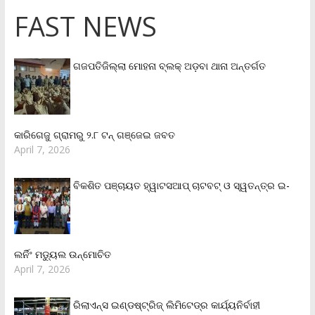
FAST NEWS
ଗଜପତିଜିଲ୍ଲା ମୋହନା ବ୍ଲକ୍‌ ଅଡ଼ବା ଥାନା ଅନ୍ତର୍ଗତ
କାରିଗେଜୁ ଗ୍ରାମରୁ ୨.୮ ଟନ୍ ଗଞ୍ଜେଇ ଜବତ
April 7, 2026
ବିକଶିତ ପଞ୍ଚାୟତ ହ୍ୱାଟସଆପ୍ ଚାଟବଟ୍ ଓ ସ୍ୱତନ୍ତ୍ର ଇ-
ଲର୍ନିଂ ମଡ୍ୟୁଲ ଉନ୍ମୋଚିତ
April 7, 2026
ରିଲାଏନ୍‌ସ ଇଣ୍ଡଷ୍ଟ୍ରିଜ୍ ଲିମିଟେଡ୍‌ର କାର୍ଯ୍ୟନିର୍ବାହୀ