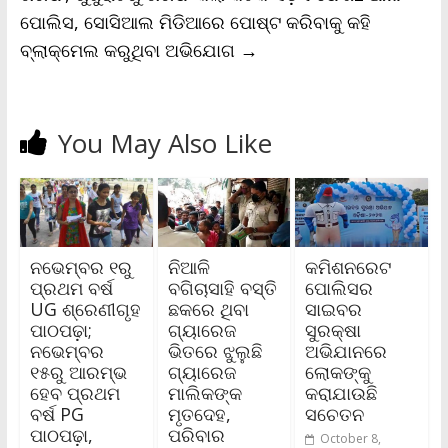
ପୋଲିସ, ସୋସିଆଲ ମିଡିଆରେ ପୋଷ୍ଟ କରିବାକୁ କହି
ବ୍ଲାକ୍‌ମେଲ କରୁଥିବା ଅଭିଯୋଗ
→
You May Also Like
ନଭେମ୍ବର ୧ରୁ
ନିଆଳି
କମିଶନରେଟ
ପ୍ରଥମ ବର୍ଷ
ବଗିଚାସାହି ବସ୍ତି
ପୋଲିସର
UG ଶ୍ରେଣୀଗୃହ
ଛକରେ ଥିବା
ସାଇବର
ପାଠପଢ଼ା;
ଗ୍ୟାରେଜ
ସୁରକ୍ଷା
ନଭେମ୍ବର
ଭିତରେ ଝୁଲୁଛି
ଅଭିଯାନରେ
୧୫ରୁ ଆରମ୍ଭ
ଗ୍ୟାରେଜ
ଲୋକଙ୍କୁ
ହେବ ପ୍ରଥମ
ମାଲିକଙ୍କ
କରାଯାଉଛି
ବର୍ଷ PG
ମୃତଦେହ,
ସଚେତନ
ପାଠପଢ଼ା,
ପରିବାର
October 8,