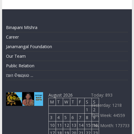
Binapani MIshra
Career
Janamangal Foundation
Our Team
Public Relation
ଆମ ବିଷୟରେ ...
August 2026
Today: 893
M
T
W
T
F
S
S
Yesterday: 1218
1
2
This Week: 44559
3
4
5
6
7
8
9
10
11
12
13
14
15
16
This Month: 173733
17
18
19
20
21
22
23