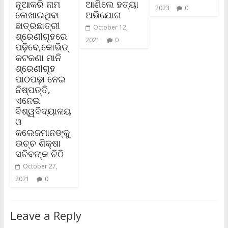
ନୂଆକରି ନାମ
ଆଣିଲେ ହତ୍ୟା
2023
0
ଲେଖାଇଥିବା
ଅଭିଯୋଗ
ଛାତ୍ରଛାତ୍ରୀ
October 12,
ଶ୍ରେଣୀଗୃହରେ
2021
0
ପଢ଼ିବେ,କୋଭିଡ୍
କଟକଣା ମାନି
ଶ୍ରେଣୀଗୃହ
ପାଠପଢ଼ା ନେଇ
ନିଷ୍ପତ୍ତି,
ଏନେଇ
ବିଶ୍ୱବିଦ୍ୟାଳୟ
ଓ
କଲେଜମାନଙ୍କୁ
ଉଚ୍ଚ ଶିକ୍ଷା
ସଚିବଙ୍କ ଚିଠି
October 27,
2021
0
Leave a Reply