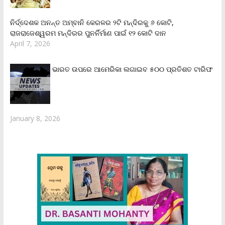
ନିର୍ଦ୍ଦେଶକ ଅନନ୍ତ ଅମ୍ବାନି କେରଳର ୨ଟି ମନ୍ଦିରକୁ ୬ କୋଟି,
ରାଜରାଜେଶ୍ୱରମ ମନ୍ଦିରର ପୁନର୍ନିର୍ମାଣ ପାଇଁ ୧୨ କୋଟି ଦାନ
April 7, 2026
ଭାରତ ଉପରେ ଆମେରିକା ଲଗାଇବ ୫୦୦ ପ୍ରତିଶତ ଟାରିଫ
January 8, 2026