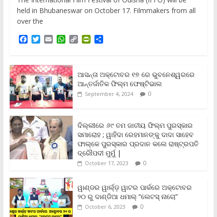
held in Bhubaneswar on October 17. Filmmakers from all
over the
F
T
E
W
C
P
S
a
w
m
h
o
r
h
c
i
a
a
p
i
a
e
t
i
t
y
n
r
b
t
l
s
L
t
e
ଆସନ୍ତା ଅକ୍ଟୋବର ୧୭ ରେ ଭୁବନେଶ୍ୱରରେ
o
e
A
i
F
ଆନ୍ତର୍ଜାତିକ ଫିଲ୍ମ ଫେଷ୍ଟିଭାଲ
o
r
p
n
r
0
September 4, 2024
k
p
k
i
e
n
ଦିଲ୍ଲୀରେ ୬୯ ତମ ଜାତୀୟ ଫିଲ୍ମ ପୁରସ୍କାର
d
ସମାରୋହ ; ୱାହିଦା ରେହମାନଙ୍କୁ ଦାଦା ସାହେବ
l
y
ଫାଲ୍‌କେ ପୁରସ୍କାର ପ୍ରଦାନ କଲେ ରାଷ୍ଟ୍ରପତି
ଦ୍ରୌପଦୀ ମୁର୍ମୁ |
0
October 17, 2023
ୱାଣ୍ଡର ୱାର୍ଲ୍‌ଡ଼ ୱାଟର ପାର୍କରେ ଅକ୍ଟୋବର
୨୦ ରୁ ଦାଣ୍ଡିଆ ଧମାଲ୍ “ଲେଟସ୍ ନାଚୋ”
0
October 6, 2023