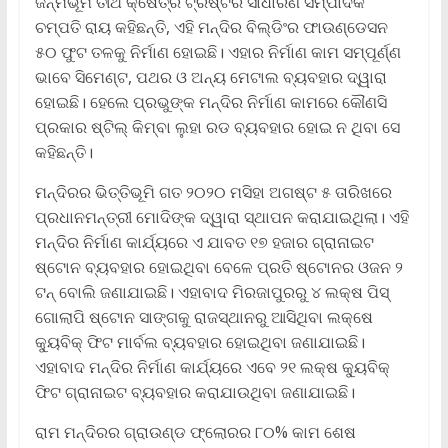
ଜନ୍ମଭୂମି ତୀର୍ଥ କ୍ଷେତ୍ର ଟ୍ରଷ୍ଟର ସାଧାରଣ ସମ୍ପାଦକ
ଚମ୍ପତି ରାୟ କହିଛନ୍ତି, ଏହି ମନ୍ଦିର ବିଲ୍ଡିଂର ଫାଉଣ୍ଡେସନ
୫୦ ଫୁଟ ତଳକୁ ନିର୍ମାଣ ହୋଇଛି। ଏହାର ନିର୍ମାଣ କାମ ସମ୍ପୂର୍ଣ୍ଣ
ଭାବେ ସିମେଣ୍ଟ, ପଥର ଓ ଅନ୍ୟ ମେଟାଲ ବ୍ୟବହାର ଦ୍ୱାରା
ହୋଇଛି। ହେଲେ ପ୍ରଭୁଙ୍କ ମନ୍ଦିର ନିର୍ମାଣ କାମରେ କୌଣସି
ପ୍ରକାର ଷ୍ଟିଲ୍‌ କିମ୍ବା ଲୁହା ରଡ ବ୍ୟବହାର ହୋଇ ନ ଥିବା ସେ
କହିଛନ୍ତି।
ମନ୍ଦିରର ଭିତ୍ତିଭୂମି ଗତ ୨୦୨୦ ମସିହା ଅଗଷ୍ଟ ୫ ତାରିଖରେ
ପ୍ରଧାନମନ୍ତ୍ରୀ ମୋଦିଙ୍କ ଦ୍ୱାରା ସ୍ଥାପନ କରାଯାଇଥିଲା। ଏହି
ମନ୍ଦିର ନିର୍ମାଣ କାର୍ଯ୍ୟରେ ଏ ଯାବତ ୧୭ ହଜାର ଗ୍ରାନାଇଟ
ଷ୍ଟୋନ ବ୍ୟବହାର ହୋଇଥିବା ବେଳେ ପ୍ରତି ଷ୍ଟୋନର ଓଜନ ୨
ଟନ୍‌ ବୋଲି ଜଣାଯାଇଛି। ଏହାବାଦ ମିରଜାପୁରରୁ ୪ ଲକ୍ଷ ପିସ୍‌
ଗୋଲାପି ଷ୍ଟୋନ ସାଙ୍ଗକୁ ରାଜସ୍ଥାନରୁ ଆସିଥିବା ଲକ୍ଷେ
କ୍ୟୁବିକ୍‌ ଫିଟ ମାର୍ବଲ ବ୍ୟବହାର ହୋଇଥିବା ଜଣାଯାଇଛି।
ଏହାବାଦ ମନ୍ଦିର ନିର୍ମାଣ କାର୍ଯ୍ୟରେ ଏବେ ୨୧ ଲକ୍ଷ କ୍ୟୁବିକ୍‌
ଫିଟ ଗ୍ରାନାଇଟ ବ୍ୟବହାର କରାଯାଉଥିବା ଜଣାଯାଇଛି।
ରାମ ମନ୍ଦିରର ଗ୍ରାଉଣ୍ଡ ଫ୍ଲୋରର ୮୦% କାମ ଶେଷ