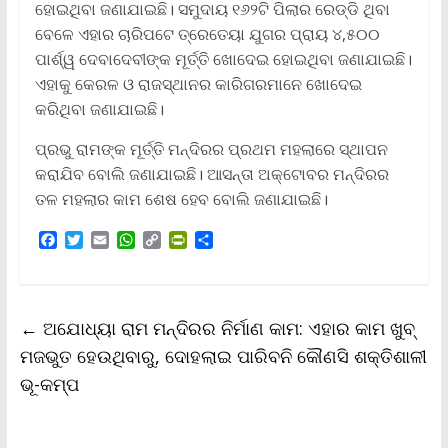
ହୋଇଥିବା ଜଣାଯାଇଛି। ସମୁଦାୟ ୧୬୨ଟି ପିଲାର ରେଡ୍ଡି ଥିବା
ବେଳେ ଏହାର ଚାରିପଟେ ତ୍ରେତେୟା ଯୁଗର ପ୍ରାୟ ୪,୫୦୦
ପାର୍ଶ୍ୱ ଦେବାଦେବୀଙ୍କ ମୂର୍ତ୍ତି ଖୋଦେଇ ହୋଇଥିବା ଜଣାଯାଇଛି।
ଏହାକୁ କେରଳ ଓ ରାଜସ୍ଥାନର କାରିଗରମାନେ ଖୋଦେଇ
କରିଥିବା ଜଣାଯାଇଛି।
ପ୍ରଭୁ ରାମଙ୍କ ମୂର୍ତ୍ତି ମନ୍ଦିରର ପ୍ରଥମ ମହଲାରେ ସ୍ଥାପନ
କରାଯିବ ବୋଲି ଜଣାଯାଇଛି। ଆସନ୍ତା ଅକ୍ଟୋବର ମନ୍ଦିରର
ତଳ ମହଲାର କାମ ଶେଷ ହେବ ବୋଲି ଜଣାଯାଇଛି।
F
T
E
W
C
P
S
a
w
m
h
o
r
h
c
i
a
a
p
i
a
e
t
i
t
y
n
r
b
t
l
s
L
t
e
←
ଅଯୋଧ୍ୟା ରାମ ମନ୍ଦିରର ନିର୍ମାଣ କାମ: ଏହାର କାମ ଖୁବ୍‌
o
e
A
i
F
o
r
p
n
r
ମଜଭୁତ ହେଉଥିବାରୁ, ଦୋହଲାଇ ପାରିବନି କୌଣସି ଶକ୍ତିଶାଳୀ
k
p
k
i
ଭୂ-କମ୍ପ
e
n
d
l