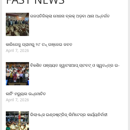
ଗଜପତିଜିଲ୍ଲା ମୋହନା ବ୍ଲକ୍‌ ଅଡ଼ବା ଥାନା ଅନ୍ତର୍ଗତ
କାରିଗେଜୁ ଗ୍ରାମରୁ ୨.୮ ଟନ୍ ଗଞ୍ଜେଇ ଜବତ
April 7, 2026
ବିକଶିତ ପଞ୍ଚାୟତ ହ୍ୱାଟସଆପ୍ ଚାଟବଟ୍ ଓ ସ୍ୱତନ୍ତ୍ର ଇ-
ଲର୍ନିଂ ମଡ୍ୟୁଲ ଉନ୍ମୋଚିତ
April 7, 2026
ରିଲାଏନ୍‌ସ ଇଣ୍ଡଷ୍ଟ୍ରିଜ୍ ଲିମିଟେଡ୍‌ର କାର୍ଯ୍ୟନିର୍ବାହୀ