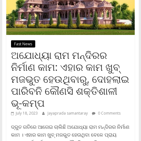
Fast News
ଅଯୋଧ୍ୟା ରାମ ମନ୍ଦିରର
ନିର୍ମାଣ କାମ: ଏହାର କାମ ଖୁବ୍‌
ମଜଭୁତ ହେଉଥିବାରୁ, ଦୋହଲାଇ
ପାରିବନି କୌଣସି ଶକ୍ତିଶାଳୀ
ଭୂ-କମ୍ପ
July 18, 2023
Jayaprada samantaray
0 Comments
ଦ୍ରୁତ ଗତିରେ ଆଗେଇ ଚାଲିଛି ଅଯୋଧ୍ୟା ରାମ ମନ୍ଦିରର ନିର୍ମାଣ
କାମ । ଏହାର କାମ ଖୁବ୍‌ ମଜଭୁତ ହେଉଥିବା ବେଳେ ପ୍ରାୟ