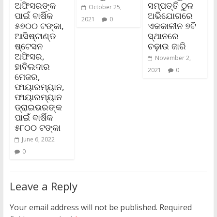
ଅଫିସରଙ୍କ
ସମ୍ପତ୍ତି ଠୁଳ
October 25,
ପାଇଁ ବାର୍ଷିକ
ଅଭିଯୋଗରେ
2021
0
୫୭୦୦ ଟଙ୍କା,
ଏକକାଳୀନ ୭ଟି
ଆସିଷ୍ଟାଣ୍ଡ
ସ୍ଥାନରେ
ଷ୍ଟେସନ
ଚଢ଼ାଉ ଜାରି
ଅଫିସର,
November 2,
ହାବିଲଦାର
2021
0
ମେଜର,
ଫାୟାରମ୍ୟାନ,
ଫାୟାରମ୍ୟାନ
ଡ୍ରାଇଭରଙ୍କ
ପାଇଁ ବାର୍ଷିକ
୫୮୦୦ ଟଙ୍କା
June 6, 2022
0
Leave a Reply
Your email address will not be published.
Required