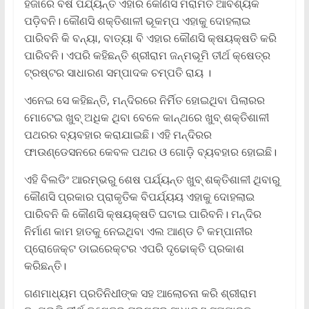
ହଜାରେ ବର୍ଷ ପର୍ଯ୍ୟନ୍ତ ଏହାର କୌଣସି ମରାମତି ଆବଶ୍ୟକ
ପଡ଼ିବନି। କୌଣସି ଶକ୍ତିଶାଳୀ ଭୂକମ୍ପ ଏହାକୁ ଦୋହଲାଇ
ପାରିବନି କି ବନ୍ୟା, ବାତ୍ୟା ବି ଏହାର କୌଣସି କ୍ଷୟକ୍ଷତି କରି
ପାରିବନି। ଏପରି କହିଛନ୍ତି ଶ୍ରୀରାମ ଜନ୍ମଭୂମି ତୀର୍ଥ କ୍ଷେତ୍ର
ଟ୍ରଷ୍ଟର ସାଧାରଣ ସମ୍ପାଦକ ଚମ୍ପତି ରାୟ ।
ଏନେଇ ସେ କହିଛନ୍ତି, ମନ୍ଦିରରେ ନିର୍ମିତ ହୋଇଥିବା ପିଲାରର
ମୋଟେଇ ଖୁବ୍‌ ଅଧିକ ଥିବା ବେଳେ କାନ୍ଥରେ ଖୁବ୍‌ ଶକ୍ତିଶାଳୀ
ପଥରର ବ୍ୟବହାର କରାଯାଇଛି। ଏହି ମନ୍ଦିରର
ଫାଉଣ୍ଡେସନରେ କେବଳ ପଥର ଓ ଗୋଡ଼ି ବ୍ୟବହାର ହୋଇଛି।
ଏହି ବିଲଡିଂ ଆରମ୍ଭରୁ ଶେଷ ପର୍ଯ୍ୟନ୍ତ ଖୁବ୍‌ ଶକ୍ତିଶାଳୀ ଥିବାରୁ
କୌଣସି ପ୍ରକାର ପ୍ରାକୃତିକ ବିପର୍ଯ୍ୟୟ ଏହାକୁ ଦୋହଲାଇ
ପାରିବନି କି କୌଣସି କ୍ଷୟକ୍ଷତି ଘଟାଇ ପାରିବନି। ମନ୍ଦିର
ନିର୍ମାଣ କାମ ହାତକୁ ନେଇଥିବା ଏଲ ଆଣ୍ଡ ଟି କମ୍ପାନୀର
ପ୍ରୋଜେକ୍ଟ ଡାଇରେକ୍ଟର ଏପରି ଦୃଢୋକ୍ତି ପ୍ରକାଶ
କରିଛନ୍ତି।
ଗଣମାଧ୍ୟମ ପ୍ରତିନିଧୀଙ୍କ ସହ ଆଲୋଚନା କରି ଶ୍ରୀରାମ