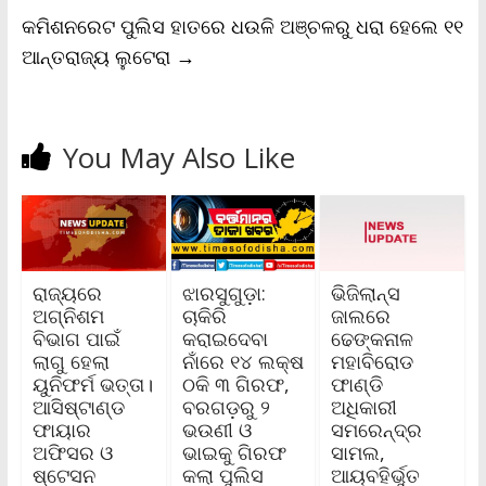
y
କମିଶନରେଟ ପୁଲିସ ହାତରେ ଧଉଳି ଅଞ୍ଚଳରୁ ଧରା ହେଲେ ୧୧
ଆନ୍ତରାଜ୍ୟ ଲୁଟେରା
→
You May Also Like
ରାଜ୍ୟରେ
ଝାରସୁଗୁଡ଼ା:
ଭିଜିଲାନ୍ସ
ଅଗ୍ନିଶମ
ଚାକିରି
ଜାଲରେ
ବିଭାଗ ପାଇଁ
କରାଇଦେବା
ଢେଙ୍କନାଳ
ଲାଗୁ ହେଲା
ନାଁରେ ୧୪ ଲକ୍ଷ
ମହାବିରୋଡ
ୟୁନିଫର୍ମ ଭତ୍ତା।
ଠକି ୩ ଗିରଫ,
ଫାଣ୍ଡି
ଆସିଷ୍ଟାଣ୍ଡ
ବରଗଡ଼ରୁ ୨
ଅଧିକାରୀ
ଫାୟାର
ଭଉଣୀ ଓ
ସମରେନ୍ଦ୍ର
ଅଫିସର ଓ
ଭାଇକୁ ଗିରଫ
ସାମଲ,
ଷ୍ଟେସନ
କଲା ପୁଲିସ
ଆୟବହିର୍ଭୁତ