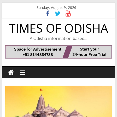
Skip
Sunday, August 9, 2026
to
content
TIMES OF ODISHA
A Odisha information based…