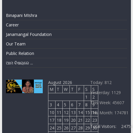
Binapani MIshra
Career
Janamangal Foundation
Our Team
Public Relation
ଆମ ବିଷୟରେ ...
August 2026
Today: 812
M
T
W
T
F
S
S
Yesterday: 1129
1
2
This Week: 45607
3
4
5
6
7
8
9
10
11
12
13
14
15
16
This Month: 174781
17
18
19
20
21
22
23
Total Visitors:
2475
24
25
26
27
28
29
30