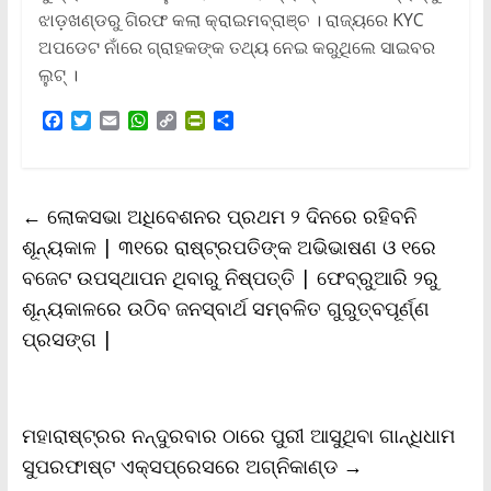
ଝାଡ଼ଖଣ୍ଡରୁ ଗିରଫ କଲା କ୍ରାଇମବ୍ରାଞ୍ଚ । ରାଜ୍ୟରେ KYC
ଅପଡେଟ ନାଁରେ ଗ୍ରାହକଙ୍କ ତଥ୍ୟ ନେଇ କରୁଥିଲେ ସାଇବର
ଲୁଟ୍‌ ।
F
T
E
W
C
P
S
a
w
m
h
o
r
h
c
i
a
a
p
i
a
e
t
i
t
y
n
r
b
t
l
s
L
t
e
←
ଲୋକସଭା ଅଧିବେଶନର ପ୍ରଥମ ୨ ଦିନରେ ରହିବନି
o
e
A
i
F
o
r
p
n
r
ଶୂନ୍ୟକାଳ | ୩୧ରେ ରାଷ୍ଟ୍ରପତିଙ୍କ ଅଭିଭାଷଣ ଓ ୧ରେ
k
p
k
i
ବଜେଟ ଉପସ୍ଥାପନ ଥିବାରୁ ନିଷ୍ପତ୍ତି | ଫେବ୍ରୁଆରି ୨ରୁ
e
n
ଶୂନ୍ୟକାଳରେ ଉଠିବ ଜନସ୍ବାର୍ଥ ସମ୍ବଳିତ ଗୁରୁତ୍ବପୂର୍ଣ୍ଣ
d
l
ପ୍ରସଙ୍ଗ |
y
ମହାରାଷ୍ଟ୍ରର ନନ୍ଦୁରବାର ଠାରେ ପୁରୀ ଆସୁଥିବା ଗାନ୍ଧିଧାମ
ସୁପରଫାଷ୍ଟ ଏକ୍ସପ୍ରେସରେ ଅଗ୍ନିକାଣ୍ଡ
→