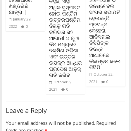
କହିଛି, ଏହା
ଖଣ୍ଡଗିରି
କନଷ୍ଟେବଲ
ଅଧିକ ସୁସ୍ପଷ୍ଟ
ଯାତ୍ରା |
ସଂଘର ସଭାପତି
ହୋଇ ପଶ୍ଚିମ
ହେଉଛନ୍ତି
ଉତ୍ତରପଶ୍ଚିମ
January 29,
ପ୍ରସନ୍ନ
ଦିଗକୁ ଗତି
2022
0
ବେହେରା,
କରିବାସ ସହ
ଆଡିସନାଲ
ଆଗାମୀ ୪ ରୁ ୫
ଡିସିପିଙ୍କ
ଦିନ ମଧ୍ୟରେ
ତଦନ୍ତ
ଦକ୍ଷିଣ ଓଡ଼ିଶା
ଆଧାରରେ
ଏବଂ ଉତ୍ତର
ନିଲମ୍ବନ କଲେ
ଉପକୂଳ ଆନ୍ଧ୍ର
ଡିସିପି
ପ୍ରଦେଶ ଆଡ଼କୁ
ଗତି କରିବ
October 22,
2021
0
October 6,
2021
0
Leave a Reply
Your email address will not be published.
Required
fields are marked
*