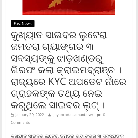
Fast News
କୁଖ୍ୟାତ ସାଇବର ଲୁଟେରା
ଜମତରା ଗ୍ୟାଙ୍ଗର ୩
ସଦସ୍ୟଙ୍କୁ ଝାଡ଼ଖଣ୍ଡରୁ
ଗିରଫ କଲା କ୍ରାଇମବ୍ରାଞ୍ଚ ।
ରାଜ୍ୟରେ KYC ଅପଡେଟ ନାଁରେ
ଗ୍ରାହକଙ୍କ ତଥ୍ୟ ନେଇ
କରୁଥିଲେ ସାଇବର ଲୁଟ୍‌ ।
January 29, 2022
Jayaprada samantaray
0
Comments
କୁଖ୍ୟାତ ସାଇବର ଲୁଟେରା ଜମତରା ଗ୍ୟାଙ୍ଗର ୩ ସଦସ୍ୟଙ୍କୁ