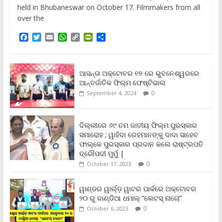
held in Bhubaneswar on October 17. Filmmakers from all
over the
F
T
E
W
C
P
S
a
w
m
h
o
r
h
c
i
a
a
p
i
a
e
t
i
t
y
n
r
b
t
l
s
L
t
e
ଆସନ୍ତା ଅକ୍ଟୋବର ୧୭ ରେ ଭୁବନେଶ୍ୱରରେ
o
e
A
i
F
ଆନ୍ତର୍ଜାତିକ ଫିଲ୍ମ ଫେଷ୍ଟିଭାଲ
o
r
p
n
r
0
September 4, 2024
k
p
k
i
e
n
ଦିଲ୍ଲୀରେ ୬୯ ତମ ଜାତୀୟ ଫିଲ୍ମ ପୁରସ୍କାର
d
ସମାରୋହ ; ୱାହିଦା ରେହମାନଙ୍କୁ ଦାଦା ସାହେବ
l
y
ଫାଲ୍‌କେ ପୁରସ୍କାର ପ୍ରଦାନ କଲେ ରାଷ୍ଟ୍ରପତି
ଦ୍ରୌପଦୀ ମୁର୍ମୁ |
0
October 17, 2023
ୱାଣ୍ଡର ୱାର୍ଲ୍‌ଡ଼ ୱାଟର ପାର୍କରେ ଅକ୍ଟୋବର
୨୦ ରୁ ଦାଣ୍ଡିଆ ଧମାଲ୍ “ଲେଟସ୍ ନାଚୋ”
0
October 6, 2023