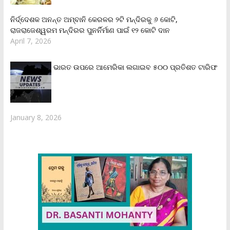
ନିର୍ଦ୍ଦେଶକ ଅନନ୍ତ ଅମ୍ବାନି କେରଳର ୨ଟି ମନ୍ଦିରକୁ ୬ କୋଟି,
ରାଜରାଜେଶ୍ୱରମ ମନ୍ଦିରର ପୁନର୍ନିର୍ମାଣ ପାଇଁ ୧୨ କୋଟି ଦାନ
April 7, 2026
ଭାରତ ଉପରେ ଆମେରିକା ଲଗାଇବ ୫୦୦ ପ୍ରତିଶତ ଟାରିଫ
January 8, 2026