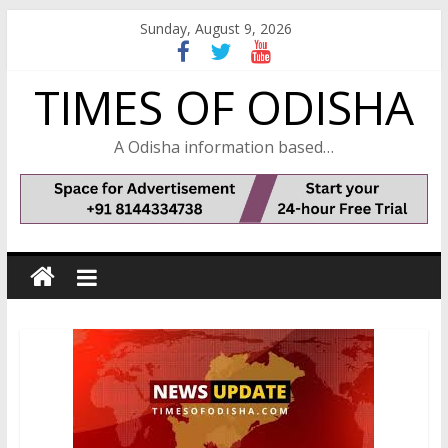
Skip
Sunday, August 9, 2026
to
content
TIMES OF ODISHA
A Odisha information based…