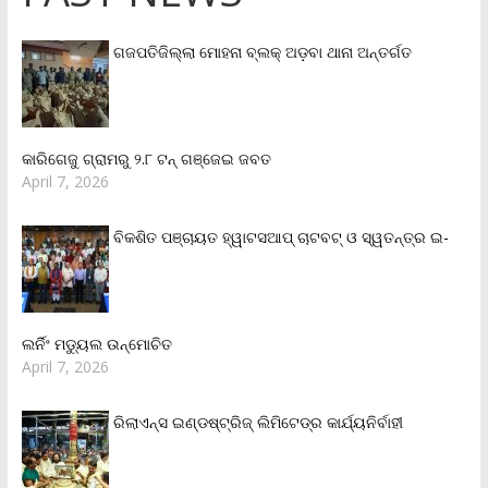
ଗଜପତିଜିଲ୍ଲା ମୋହନା ବ୍ଲକ୍‌ ଅଡ଼ବା ଥାନା ଅନ୍ତର୍ଗତ
କାରିଗେଜୁ ଗ୍ରାମରୁ ୨.୮ ଟନ୍ ଗଞ୍ଜେଇ ଜବତ
April 7, 2026
ବିକଶିତ ପଞ୍ଚାୟତ ହ୍ୱାଟସଆପ୍ ଚାଟବଟ୍ ଓ ସ୍ୱତନ୍ତ୍ର ଇ-
ଲର୍ନିଂ ମଡ୍ୟୁଲ ଉନ୍ମୋଚିତ
April 7, 2026
ରିଲାଏନ୍‌ସ ଇଣ୍ଡଷ୍ଟ୍ରିଜ୍ ଲିମିଟେଡ୍‌ର କାର୍ଯ୍ୟନିର୍ବାହୀ