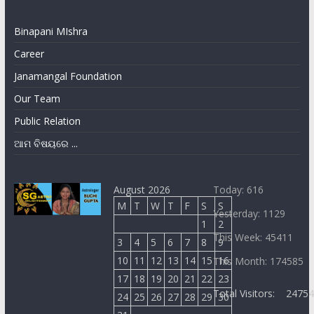
Binapani MIshra
Career
Janamangal Foundation
Our Team
Public Relation
ଆମ ବିଷୟରେ ...
August 2026
Today: 616
M
T
W
T
F
S
S
Yesterday: 1129
1
2
This Week: 45411
3
4
5
6
7
8
9
10
11
12
13
14
15
16
This Month: 174585
17
18
19
20
21
22
23
Total Visitors:
2475
24
25
26
27
28
29
30