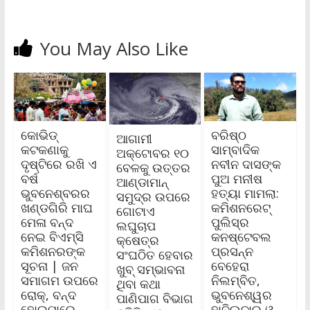
You May Also Like
କୋଭିଡ୍
ବରିଷ୍ଠ
ଆଗାମୀ
କଟକଣାକୁ
ସାମ୍ବାଦିକ
ଅକ୍ଟୋବର ୧୦
ଦୃଷ୍ଟିରେ ରଖି ଏ
ନବୀନ ଦାସଙ୍କ
ବେଳକୁ ଉତ୍ତର
ବର୍ଷ
ପୁଅ ମନୀଷ
ଆଣ୍ଡାମାନ୍‌
ଭୁବନେଶ୍ବରର
ହତ୍ୟା ମାମଲା:
ସମୁଦ୍ର ଉପରେ
ଖଣ୍ଡଗିରି ମାଘ
କମିଶନରେଟ୍
ଗୋଟାଏ
ମେଳା ବନ୍ଦ
ପୁଲିସ୍‌ର
ଲଘୁଚାପ
ନେଇ ବିଏମ୍‌ସି
କନଷ୍ଟେବଲ
କ୍ଷେତ୍ର
କମିଶନରଙ୍କ
ପ୍ରସନ୍ନ
ସଂଘଠିତ ହେବାର
ସୂଚନା | ଜନ
ବେହେରା
ଖୁବ୍‌ ସମ୍ଭାବନା
ସମାଗମ ଉପରେ
ନିଲମ୍ବିତ,
ଥିବା କଥା
ରୋକ୍, ବନ୍ଦ
ଭୁବନେଶ୍ୱର
ପାଣିପାଗ ବିଭାଗ
ହୋଇପାରେ
ହାବିଲଦାର ଓ