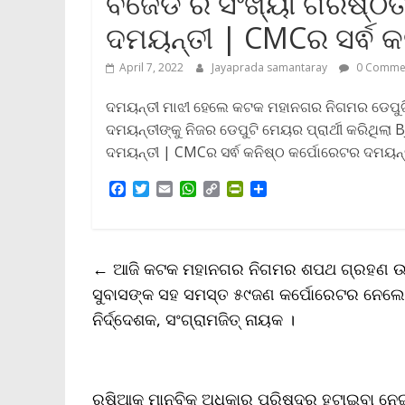
ବିଜେଡି ର ସଂଖ୍ୟା ଗରିଷ୍ଠତା 
ଦମୟନ୍ତୀ | CMCର ସର୍ଵ କ
April 7, 2022
Jayaprada samantaray
0 Comme
ଦମୟନ୍ତୀ ମାଝୀ ହେଲେ କଟକ ମହାନଗର ନିଗମର ଡେପୁଟି 
ଦମୟନ୍ତୀଙ୍କୁ ନିଜର ଡେପୁଟି ମେୟର ପ୍ରାର୍ଥୀ କରିଥିଲା BJD
ଦମୟନ୍ତୀ | CMCର ସର୍ଵ କନିଷ୍ଠ କର୍ପୋରେଟର ଦମୟନ୍
F
T
E
W
C
P
S
a
w
m
h
o
r
h
c
i
a
a
p
i
a
e
t
i
t
y
n
r
b
t
l
s
L
t
e
←
ଆଜି କଟକ ମହାନଗର ନିଗମର ଶପଥ ଗ୍ରହଣ ଉତ୍
o
e
A
i
F
o
r
p
n
r
ସୁବାସଙ୍କ ସହ ସମସ୍ତ ୫୯ଜଣ କର୍ପୋରେଟର ନେଲେ
k
p
k
i
ନିର୍ଦ୍ଦେଶକ, ସଂଗ୍ରାମଜିତ୍ ନାୟକ ।
e
n
d
l
y
ରୁଷିଆକୁ ମାନବିକ ଅଧିକାର ପରିଷଦରୁ ହଟାଇବା ନେଇ