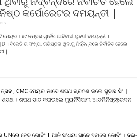
ଥିବାରୁ ନିର୍ଦ୍ବନ୍ଦରେ ନିର୍ବାଚିତ ହେଲେ
ନିଷ୍ଠ କର୍ପୋରେଟର ଦମୟନ୍ତୀ |
nts
ମେୟର । ୪୯ ନମ୍ବର ୱାର୍ଡର ଆଦିବାସୀ ଯୁବତୀ ଦମୟନ୍ତୀ ।
 । ବିଜେଡି ର ସଂଖ୍ୟା ଗରିଷ୍ଠତା ଥିବାରୁ ନିର୍ଦ୍ବନ୍ଦରେ ନିର୍ବାଚିତ ହେଲେ
ତୀ |
ସବ ; CMC ମେୟର ଭାବେ ଶପଥ ଗ୍ରହଣ କଲେ ସୁବାସ ସିଂ |
 ଶପଥ । ଶପଥ ପାଠ କରାଇଲେ ମ୍ୟୁନିସିପାଲ ଆଡମିନିଷ୍ଟ୍ରେସନ
 UNରେ ହେବ ଭୋଟିଂ | ଆଜି ସଂଧ୍ୟା ସାଢେ ୭ଟାରେ ଭୋଟିଂ । ଦୁଇ-