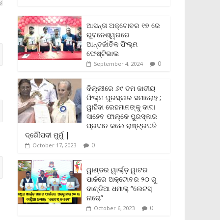
c
i
a
a
p
i
a
e
t
i
t
y
n
r
b
t
l
s
L
t
e
ଆସନ୍ତା ଅକ୍ଟୋବର ୧୭ ରେ
o
e
A
i
F
ଭୁବନେଶ୍ୱରରେ
o
r
p
n
r
ଆନ୍ତର୍ଜାତିକ ଫିଲ୍ମ
k
p
k
i
ଫେଷ୍ଟିଭାଲ
e
0
September 4, 2024
n
d
l
ଦିଲ୍ଲୀରେ ୬୯ ତମ ଜାତୀୟ
y
ଫିଲ୍ମ ପୁରସ୍କାର ସମାରୋହ ;
ୱାହିଦା ରେହମାନଙ୍କୁ ଦାଦା
ସାହେବ ଫାଲ୍‌କେ ପୁରସ୍କାର
ପ୍ରଦାନ କଲେ ରାଷ୍ଟ୍ରପତି
ଦ୍ରୌପଦୀ ମୁର୍ମୁ |
0
October 17, 2023
ୱାଣ୍ଡର ୱାର୍ଲ୍‌ଡ଼ ୱାଟର
ପାର୍କରେ ଅକ୍ଟୋବର ୨୦ ରୁ
ଦାଣ୍ଡିଆ ଧମାଲ୍ “ଲେଟସ୍
ନାଚୋ”
0
October 6, 2023