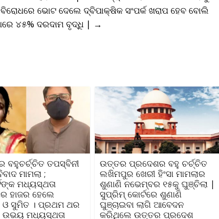
ବିରୋଧରେ ଭୋଟ ଦେଲେ ଦ୍ବିପାକ୍ଷିକ ସଂପର୍କ ଖରାପ ହେବ ବୋଲି
ଆରେ ୪୫% ଦରଦାମ ବୃଦ୍ଧି |
→
ର ବହୁଚର୍ଚ୍ଚିତ ତପସ୍ବିନୀ
ଉତ୍ତର ପ୍ରଦେଶର ବହୁ ଚର୍ଚ୍ଚିତ
ବିବାଦ ମାମଲା ;
ଲଖିମପୁର ଖେରୀ ହିଂସା ମାମଲାର
ଟଙ୍କ ମଧ୍ୟସ୍ଥତା
ଶୁଣାଣି ନଭେମ୍ବର ୧୫କୁ ଘୁଞ୍ଚିଲା |
ରେ ହାଜର ହେଲେ
ସୁପ୍ରିମ୍‌ କୋର୍ଟରେ ଶୁଣାଣି
ୀ ଓ ସୁମିତ । ପ୍ରଥମ ଥର
ଘୁଞ୍ଚାଇବା ଲାଗି ଆବେଦନ
ି ଉଭୟ ମଧ୍ୟସ୍ଥତା
କରିଥିଲେ ଉତ୍ତର ପ୍ରଦେଶ