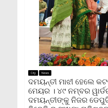
City
News
ଦମୟନ୍ତୀ ମାଝୀ ହେଲେ କଟ
ମେୟର । ୪୯ ନମ୍ବର ୱାର୍ଡ
ଦମୟନ୍ତୀଙ୍କୁ ନିଜର ଡେପୁଟି