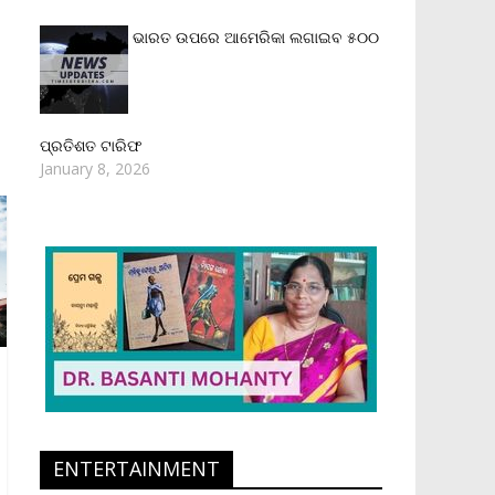
ଭାରତ ଉପରେ ଆମେରିକା ଲଗାଇବ ୫୦୦
ପ୍ରତିଶତ ଟାରିଫ
January 8, 2026
ENTERTAINMENT