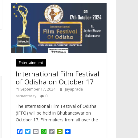
Entertainment
International Film Festival
of Odisha on October 17
September 17, 2024
Jayaprada
samantaray
0
The International Film Festival of Odisha
(IFFO) will be held in Bhubaneswar on
October 17. Filmmakers from all over the
F
T
E
W
C
P
S
a
w
m
h
o
r
h