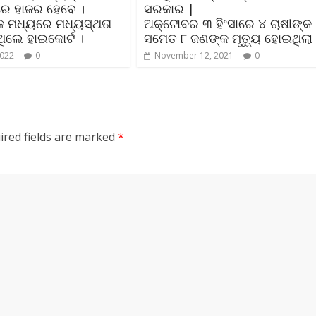
ରେ ହାଜର ହେବେ ।
ସରକାର |
 ମଧ୍ୟରେ ମଧ୍ୟସ୍ଥତା
ଅକ୍ଟୋବର ୩ ହିଂସାରେ ୪ ଚାଷୀଙ୍କ
ଥିଲେ ହାଇକୋର୍ଟ ।
ସମେତ ୮ ଜଣଙ୍କ ମୃତ୍ୟୁ ହୋଇଥିଲା
2022
0
November 12, 2021
0
ired fields are marked
*