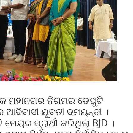
କ ମହାନଗର ନିଗମର ଡେପୁଟି
ର ଆଦିବାସୀ ଯୁବତୀ ଦମୟନ୍ତୀ ।
 ମେୟର ପ୍ରାର୍ଥୀ କରିଥିଲା BJD ।