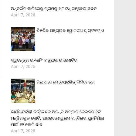
ଅନ୍ତର୍ଗତ କାରିଗେଜୁ ଗ୍ରାମରୁ ୨.୮ ଟନ୍ ଗଞ୍ଜେଇ ଜବତ
April 7, 2026
ବିକଶିତ ପଞ୍ଚାୟତ ହ୍ୱାଟସଆପ୍ ଚାଟବଟ୍ ଓ
ସ୍ୱତନ୍ତ୍ର ଇ-ଲର୍ନିଂ ମଡ୍ୟୁଲ ଉନ୍ମୋଚିତ
April 7, 2026
ରିଲାଏନ୍‌ସ ଇଣ୍ଡଷ୍ଟ୍ରିଜ୍ ଲିମିଟେଡ୍‌ର
କାର୍ଯ୍ୟନିର୍ବାହୀ ନିର୍ଦ୍ଦେଶକ ଅନନ୍ତ ଅମ୍ବାନି କେରଳର ୨ଟି
ମନ୍ଦିରକୁ ୬ କୋଟି, ରାଜରାଜେଶ୍ୱରମ ମନ୍ଦିରର ପୁନର୍ନିର୍ମାଣ
ପାଇଁ ୧୨ କୋଟି ଦାନ
April 7, 2026