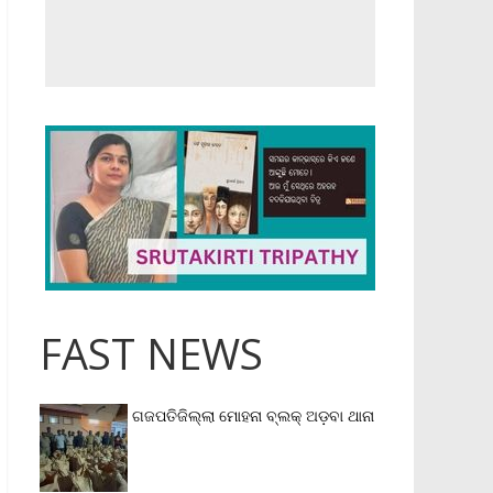
FAST NEWS
ଗଜପତିଜିଲ୍ଲା ମୋହନା ବ୍ଲକ୍‌ ଅଡ଼ବା ଥାନା