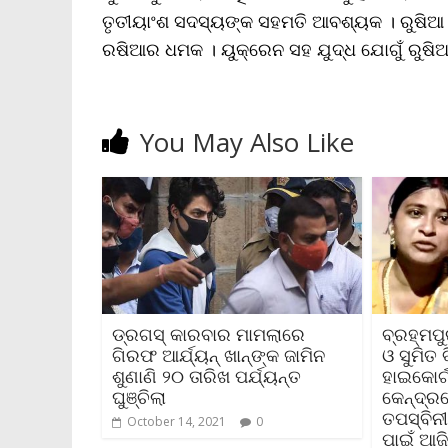
ତୃତୀୟାଂଶ ସଦସ୍ୟଙ୍କ ସହମତି ଆବଶ୍ୟକ । ରୁଷିଆ 
ରଷିଆର ଧମକ । ୟୁକ୍ରେନ ସହ ଯୁଦ୍ଧ ଯୋଗୁଁ ରୁଷି
You May Also Like
ଡ୍ରଗସ୍‌ କାରବାର ମାମଲାରେ
ବ୍ରହ୍ମପୁ
ଗିରଫ ଆର୍ଯ୍ୟନ୍‌ ଖାନ୍‌ଙ୍କ ଜାମିନ
ଓ ସୁମିତ 
ଶୁଣାଣି ୨୦ ତାରିଖ ପର୍ଯ୍ୟନ୍ତ
ହାଇକୋର୍
ଘୁଞ୍ଚିଲା
କେନ୍ଦ୍ର
ତପସ୍ବିନ
October 14, 2021
0
ପାଇଁ ଆଜ