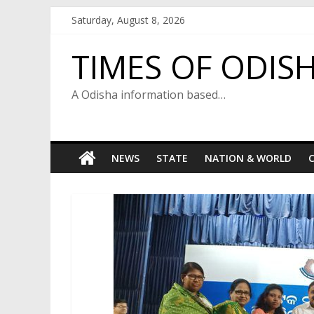
Skip
Saturday, August 8, 2026
to
content
TIMES OF ODIS
A Odisha information based…
NEWS
STATE
NATION & WORLD
C