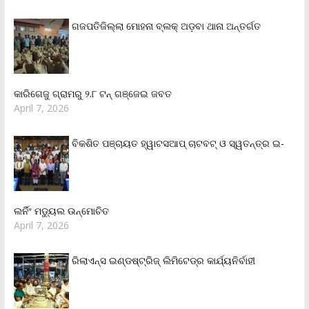
ଗଜପତିଜିଲ୍ଲା ମୋହନା ବ୍ଲକ୍‌ ଅଡ଼ବା ଥାନା ଅନ୍ତର୍ଗତ
କାରିଗେଜୁ ଗ୍ରାମରୁ ୨.୮ ଟନ୍ ଗଞ୍ଜେଇ ଜବତ
April 7, 2026
ବିକଶିତ ପଞ୍ଚାୟତ ହ୍ୱାଟସଆପ୍ ଚାଟବଟ୍ ଓ ସ୍ୱତନ୍ତ୍ର ଇ-
ଲର୍ନିଂ ମଡ୍ୟୁଲ ଉନ୍ମୋଚିତ
April 7, 2026
ରିଲାଏନ୍‌ସ ଇଣ୍ଡଷ୍ଟ୍ରିଜ୍ ଲିମିଟେଡ୍‌ର କାର୍ଯ୍ୟନିର୍ବାହୀ