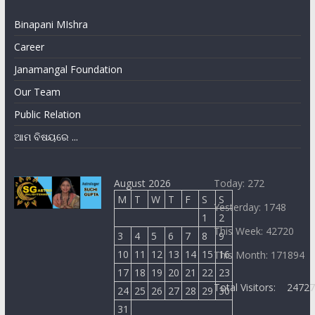
Binapani MIshra
Career
Janamangal Foundation
Our Team
Public Relation
ଆମ ବିଷୟରେ ...
August 2026
Today: 272
M
T
W
T
F
S
S
Yesterday: 1748
1
2
This Week: 42720
3
4
5
6
7
8
9
10
11
12
13
14
15
16
This Month: 171894
17
18
19
20
21
22
23
Total Visitors:
2472
24
25
26
27
28
29
30
31