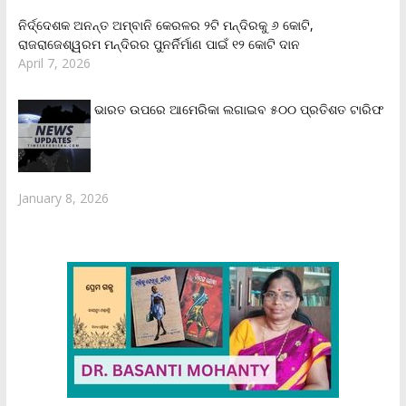
ନିର୍ଦ୍ଦେଶକ ଅନନ୍ତ ଅମ୍ବାନି କେରଳର ୨ଟି ମନ୍ଦିରକୁ ୬ କୋଟି,
ରାଜରାଜେଶ୍ୱରମ ମନ୍ଦିରର ପୁନର୍ନିର୍ମାଣ ପାଇଁ ୧୨ କୋଟି ଦାନ
April 7, 2026
ଭାରତ ଉପରେ ଆମେରିକା ଲଗାଇବ ୫୦୦ ପ୍ରତିଶତ ଟାରିଫ
January 8, 2026