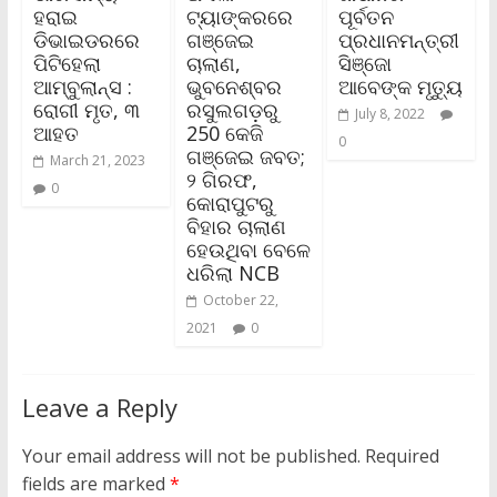
ହରାଇ
ଟ୍ୟାଙ୍କରରେ
ପୂର୍ବତନ
ଡିଭାଇଡରରେ
ଗଞ୍ଜେଇ
ପ୍ରଧାନମନ୍ତ୍ରୀ
ପିଟିହେଲା
ଚାଲାଣ,
ସିଞ୍ଜୋ
ଆମ୍ବୁଲାନ୍ସ :
ଭୁବନେଶ୍ବର
ଆବେଙ୍କ ମୃତ୍ୟୁ
ରୋଗୀ ମୃତ, ୩
ରସୁଲଗଡ଼ରୁ
July 8, 2022
ଆହତ
250 କେଜି
0
ଗଞ୍ଜେଇ ଜବତ;
March 21, 2023
୨ ଗିରଫ,
0
କୋରାପୁଟରୁ
ବିହାର ଚାଲାଣ
ହେଉଥିବା ବେଳେ
ଧରିଲା NCB
October 22,
2021
0
Leave a Reply
Your email address will not be published.
Required
fields are marked
*