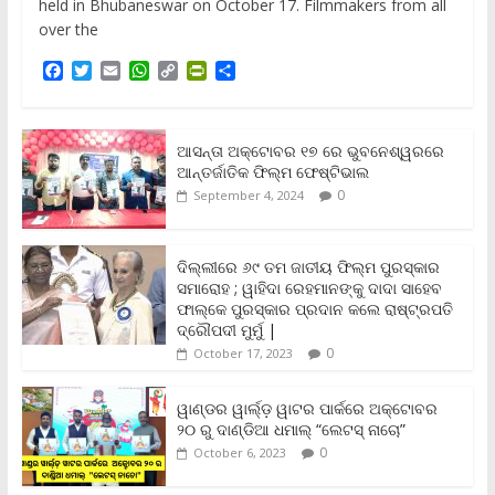
held in Bhubaneswar on October 17. Filmmakers from all
over the
F
T
E
W
C
P
S
a
w
m
h
o
r
h
c
i
a
a
p
i
a
e
t
i
t
y
n
r
b
t
l
s
L
t
e
ଆସନ୍ତା ଅକ୍ଟୋବର ୧୭ ରେ ଭୁବନେଶ୍ୱରରେ
o
e
A
i
F
ଆନ୍ତର୍ଜାତିକ ଫିଲ୍ମ ଫେଷ୍ଟିଭାଲ
o
r
p
n
r
0
September 4, 2024
k
p
k
i
e
n
ଦିଲ୍ଲୀରେ ୬୯ ତମ ଜାତୀୟ ଫିଲ୍ମ ପୁରସ୍କାର
d
ସମାରୋହ ; ୱାହିଦା ରେହମାନଙ୍କୁ ଦାଦା ସାହେବ
l
y
ଫାଲ୍‌କେ ପୁରସ୍କାର ପ୍ରଦାନ କଲେ ରାଷ୍ଟ୍ରପତି
ଦ୍ରୌପଦୀ ମୁର୍ମୁ |
0
October 17, 2023
ୱାଣ୍ଡର ୱାର୍ଲ୍‌ଡ଼ ୱାଟର ପାର୍କରେ ଅକ୍ଟୋବର
୨୦ ରୁ ଦାଣ୍ଡିଆ ଧମାଲ୍ “ଲେଟସ୍ ନାଚୋ”
0
October 6, 2023