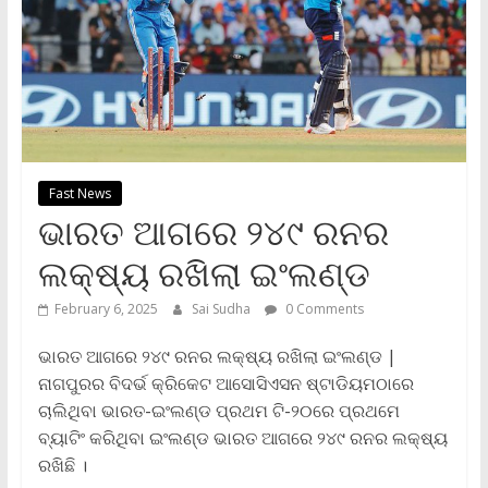
Fast News
ଭାରତ ଆଗରେ ୨୪୯ ରନର
ଲକ୍ଷ୍ୟ ରଖିଲା ଇଂଲଣ୍ଡ
February 6, 2025
Sai Sudha
0 Comments
ଭାରତ ଆଗରେ ୨୪୯ ରନର ଲକ୍ଷ୍ୟ ରଖିଲା ଇଂଲଣ୍ଡ |
ନାଗପୁରର ବିଦର୍ଭ କ୍ରିକେଟ ଆସୋସିଏସନ ଷ୍ଟାଡିୟମଠାରେ
ଚାଲିଥିବା ଭାରତ-ଇଂଲଣ୍ଡ ପ୍ରଥମ ଟି-୨୦ରେ ପ୍ରଥମେ
ବ୍ୟାଟିଂ କରିଥିବା ଇଂଲଣ୍ଡ ଭାରତ ଆଗରେ ୨୪୯ ରନର ଲକ୍ଷ୍ୟ
ରଖିଛି ।