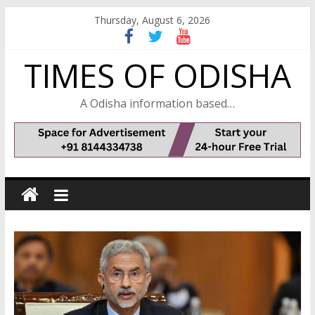
Skip
Thursday, August 6, 2026
to
content
TIMES OF ODISHA
A Odisha information based…