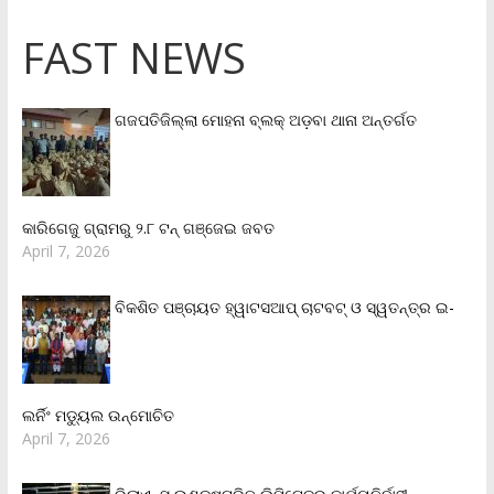
FAST NEWS
ଗଜପତିଜିଲ୍ଲା ମୋହନା ବ୍ଲକ୍‌ ଅଡ଼ବା ଥାନା ଅନ୍ତର୍ଗତ
କାରିଗେଜୁ ଗ୍ରାମରୁ ୨.୮ ଟନ୍ ଗଞ୍ଜେଇ ଜବତ
April 7, 2026
ବିକଶିତ ପଞ୍ଚାୟତ ହ୍ୱାଟସଆପ୍ ଚାଟବଟ୍ ଓ ସ୍ୱତନ୍ତ୍ର ଇ-
ଲର୍ନିଂ ମଡ୍ୟୁଲ ଉନ୍ମୋଚିତ
April 7, 2026