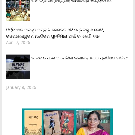
ରିଲାଏନ୍‌ସ ଇଣ୍ଡଷ୍ଟ୍ରିଜ୍ ଲିମିଟେଡ୍‌ର କାର୍ଯ୍ୟନିର୍ବାହୀ
ନିର୍ଦ୍ଦେଶକ ଅନନ୍ତ ଅମ୍ବାନି କେରଳର ୨ଟି ମନ୍ଦିରକୁ ୬ କୋଟି,
ରାଜରାଜେଶ୍ୱରମ ମନ୍ଦିରର ପୁନର୍ନିର୍ମାଣ ପାଇଁ ୧୨ କୋଟି ଦାନ
April 7, 2026
ଭାରତ ଉପରେ ଆମେରିକା ଲଗାଇବ ୫୦୦ ପ୍ରତିଶତ ଟାରିଫ
January 8, 2026