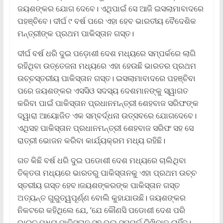
ଜୟଶଙ୍କର ଯୋଗ ଦେବେ। ଏଥିପାଇଁ ସେ ଆଜି ଇସଲାମାବାଦରେ
ପହଞ୍ଚିବେ। ଦୀର୍ଘ ୯ ବର୍ଷ ପରେ ଏହା ହେବ ଭାରତୀୟ ବୈଦେଶିକ
ମନ୍ତ୍ରୀଙ୍କ ପ୍ରଥମ ପାକିସ୍ତାନ ଗସ୍ତ।
ଦୀର୍ଘ ବର୍ଷ ଧରି ଦୁଇ ପଡ଼ୋଶୀ ଦେଶ ମଧ୍ୟରେ ସମ୍ପର୍କରେ ଲାଗି
ରହିଥିବା ଉତ୍ତେଜନା ମଧ୍ୟରେ ଏହା ହେଉଛି ଭାରତର ପ୍ରଥମ
ଉଚ୍ଚସ୍ତରୀୟ ପାକିସ୍ତାନ ଗସ୍ତ। ଇସଲାମାବାଦରେ ପହଞ୍ଚିବା
ପରେ ଜୟଶଙ୍କର ଏସସିଓ ସଦସ୍ୟ ଦେଶମାନଙ୍କୁ ସ୍ୱାଗତ
କରିବା ପାଇଁ ପାକିସ୍ତାନ ପ୍ରଧାନମନ୍ତ୍ରୀ ଶେହବାଜ ସରିଫଙ୍କ
ଦ୍ୱାରା ଆୟୋଜିତ ଏକ ସମ୍ବର୍ଦ୍ଧନା ଉତ୍ସବରେ ଯୋଗଦେବେ।
ଏଥିସହ ପାକିସ୍ତାନ ପ୍ରଧାନମନ୍ତ୍ରୀ ଶେହବାଜ ସରିଫ ସହ ସେ
ରାତ୍ରୀ ଭୋଜନ କରିବା କାର୍ଯ୍ୟକ୍ରମ ମଧ୍ୟ ରହିଛି।
ଗତ କିଛି ବର୍ଷ ଧରି ଦୁଇ ପଡୋଶୀ ଦେଶ ମଧ୍ୟରେ ଚାଲିଥିବା
ତିକ୍ତତା ମଧ୍ୟରେ ଭାରତରୁ ପାକିସ୍ତାନକୁ ଏହା ପ୍ରଥମ ଉଚ୍ଚ
ସ୍ତରୀୟ ଗସ୍ତ ହେବ।ଜୟଶଙ୍କରଙ୍କ ପାକିସ୍ତାନ ଗସ୍ତ
ଅତ୍ୟନ୍ତ ଗୁରୁତ୍ୱପୂର୍ଣ୍ଣ ବୋଲି କୁହାଯାଉଛି। ଜୟଶଙ୍କର
ନିକଟରେ କହିଥିଲେ ଯେ, ‘ଯେ କୌଣସି ପଡୋଶୀ ଦେଶ ପରି
ଭାରତ ମଧ୍ୟ ପାକିସ୍ତାନ ସହ ଭଲ ସମ୍ପର୍କ ରିଖିବାକୁ ଚାହିଁବ।