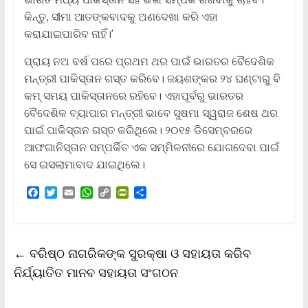
କିନ୍ତୁ, ସୀମା ଆତଙ୍କବାଦକୁ ଅଣଦେଖା କରି ଏହା
କରାଯାଇପାରିବ ନାହିଁ।’
ପ୍ରାୟ ନଅ ବର୍ଷ ପରେ ପ୍ରଥମ ଥର ପାଇଁ ଭାରତର ବୈଦେଶିକ
ମନ୍ତ୍ରୀ ପାକିସ୍ତାନ ଗସ୍ତ କରିବେ। ଜୟଶଙ୍କର ୨୪ ଘଣ୍ଟାରୁ ବି
କମ୍ ସମୟ ପାକିସ୍ତାନରେ ରହିବେ। ଏହାପୂର୍ବରୁ ଭାରତର
ବୈଦେଶିକ ବ୍ୟାପାର ମନ୍ତ୍ରୀ ଭାବେ ସୁଷମା ସ୍ୱରାଜ ଶେଷ ଥର
ପାଇଁ ପାକିସ୍ତାନ ଗସ୍ତ କରିଥିଲେ। ୨୦୧୫ ଡିସେମ୍ବରରେ
ଆଫଗାନିସ୍ତାନ ସମ୍ପର୍କିତ ଏକ ସମ୍ମିଳନୀରେ ଯୋଗଦେବା ପାଇଁ
ସେ ଇସଲାମାବାଦ ଯାଇଥିଲେ।
F
T
E
W
C
P
S
a
w
m
h
o
r
h
c
i
a
a
p
i
a
e
t
i
t
y
n
r
b
t
l
s
L
t
e
←
ବରିଷ୍ଠ ନାଗରିକଙ୍କ ସୁରକ୍ଷା ଓ ସହାୟତା କରିବ
o
e
A
i
F
o
r
p
n
r
ନିର୍ଯ୍ୟାତିତ ମାନବ ସହାୟତା ସଂଗଠନ
k
p
k
i
e
n