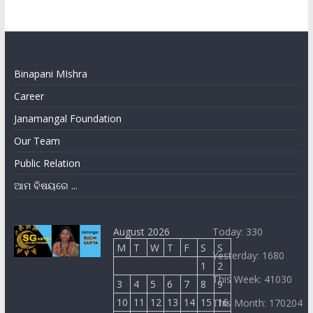
Binapani MIshra
Career
Janamangal Foundation
Our Team
Public Relation
ଆମ ବିଷୟରେ ...
August 2026
Today: 330
M
T
W
T
F
S
S
Yesterday: 1680
1
2
This Week: 41030
3
4
5
6
7
8
9
10
11
12
13
14
15
16
This Month: 170204