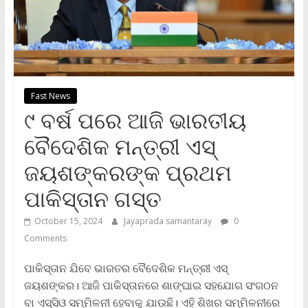
Fast News
୯ ବର୍ଷ ପରେ ଆଜି ଭାରତୀୟ
ବୈଦେଶିକ ମନ୍ତ୍ରୀ ଏସ୍
ଜୟଶଙ୍କରଙ୍କ ପ୍ରଥମ
ପାକିସ୍ତାନ ଗସ୍ତ
October 15, 2024
Jayaprada samantaray
0
Comments
ପାକିସ୍ତାନ ଯିବେ ଭାରତର ବୈଦେଶିକ ମନ୍ତ୍ରୀ ଏସ୍
ଜୟଶଙ୍କର। ଆଜି ପାକିସ୍ତାନରେ ଶାଙ୍ଘାଇ ସହଯୋଗ ସଂଗଠନ
ବା ଏସ୍‌ସିଓ ସମ୍ମିଳନୀ ହେବାକୁ ଯାଉଛି। ଏହି ଶିଖର ସମ୍ମିଳନୀରେ