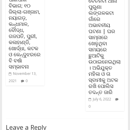
ବେତନଟୀ ଥାନା
ବିଭାଗ; ୧୦
ପୁରୁଣା
ଜିଲ୍ଲା-ଗଞ୍ଜାମ,
ଲଙ୍ଗଳକଟା
ନୟାଗଡ଼,
ଗାଁରେ
କନ୍ଧମାଳ,
ଅଭାବନୀୟ
ବୌଦ୍ଧ,
ଘଟଣା | ଘର
ଗଜପତି, ପୁରୀ,
ସାମ୍ନାରେ
କଳାହାଣ୍ଡି,
ଖେଳୁଥିବା
ଖୋର୍ଦ୍ଧା, କଟକ
ସମୟରେ
ଓ କେନ୍ଦୁଝରରେ
ଛୁଆଟିକୁ
ବି ବର୍ଷା
ଉଠାଇନେଇଥିଲା
ସମ୍ଭାବନା
। ଅଭିଯୁକ୍ତ
ମହିଳା ଓ ତା
November 13,
ସ୍ବାମୀକୁ ଅଟକ
2021
0
ରଖି ପୋଲିସ
ତଦନ୍ତ ଜାରି
July 6, 2022
0
Leave a Reply