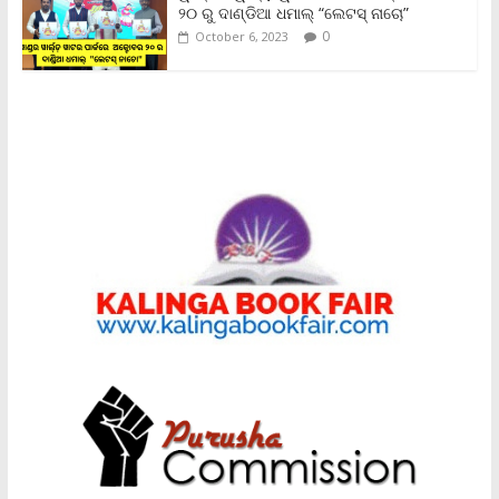
୨୦ ରୁ ଦାଣ୍ଡିଆ ଧମାଲ୍ “ଲେଟସ୍ ନାଚୋ”
0
October 6, 2023