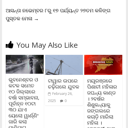
d
l
ଆସନ୍ତା ନଭେମ୍ବର ୮ରୁ ୧୭ ପର୍ଯ୍ୟନ୍ତ ୨୭ତମ କଳିଙ୍ଗ
y
ପୁସ୍ତକ ମେଳା
→
You May Also Like
ଭୁବନେଶ୍ବର ଓ
ଟାୱାର ଉପରେ
ମୟୂରଞ୍ଜରେ
କଟକ ସମେତ
ଚଢ଼ିଗଲେ ଯୁବକ
ପିଶାଚୀ ମହିଳାର
୧୦ ଜିଲ୍ଲାରେ
ଜଘନ୍ୟ କାଣ୍ଡ
February 26,
ବର୍ଷା ସମ୍ଭାବନା,
। ୨ବର୍ଷର
2025
0
ପୂର୍ବାହ୍ନ ୧୦ଟା
ଶିଶୁକନ୍ୟାକୁ
୩୦ ଯାଏ
ଜଙ୍ଗଲରେ
ୟେଲୋ ୱାର୍ଣ୍ଣିଂ
କଚାଡ଼ି ମାରିଲା
ଜାରି କଲା
ମହିଳା ।
ପାଣିପାଗ