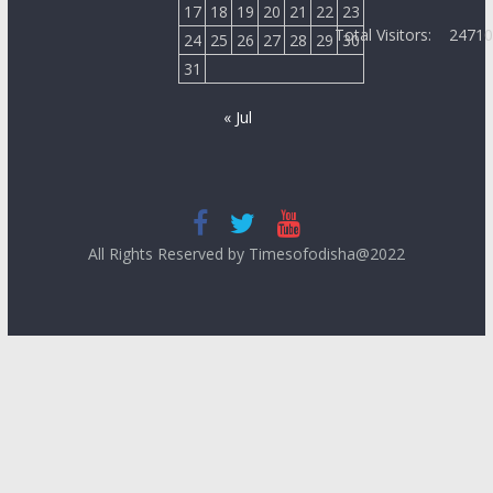
17
18
19
20
21
22
23
Total Visitors:
2471
24
25
26
27
28
29
30
31
« Jul
All Rights Reserved by Timesofodisha@2022