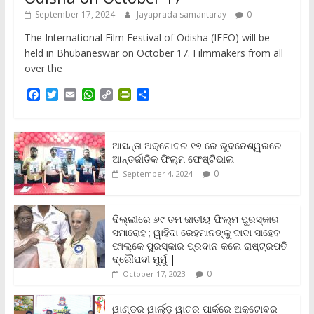
September 17, 2024
Jayaprada samantaray
0
The International Film Festival of Odisha (IFFO) will be
held in Bhubaneswar on October 17. Filmmakers from all
over the
F
T
E
W
C
P
S
a
w
m
h
o
r
h
c
i
a
a
p
i
a
e
t
i
t
y
n
r
b
t
l
s
L
t
e
ଆସନ୍ତା ଅକ୍ଟୋବର ୧୭ ରେ ଭୁବନେଶ୍ୱରରେ
o
e
A
i
F
ଆନ୍ତର୍ଜାତିକ ଫିଲ୍ମ ଫେଷ୍ଟିଭାଲ
o
r
p
n
r
0
September 4, 2024
k
p
k
i
e
n
ଦିଲ୍ଲୀରେ ୬୯ ତମ ଜାତୀୟ ଫିଲ୍ମ ପୁରସ୍କାର
d
ସମାରୋହ ; ୱାହିଦା ରେହମାନଙ୍କୁ ଦାଦା ସାହେବ
l
y
ଫାଲ୍‌କେ ପୁରସ୍କାର ପ୍ରଦାନ କଲେ ରାଷ୍ଟ୍ରପତି
ଦ୍ରୌପଦୀ ମୁର୍ମୁ |
0
October 17, 2023
ୱାଣ୍ଡର ୱାର୍ଲ୍‌ଡ଼ ୱାଟର ପାର୍କରେ ଅକ୍ଟୋବର