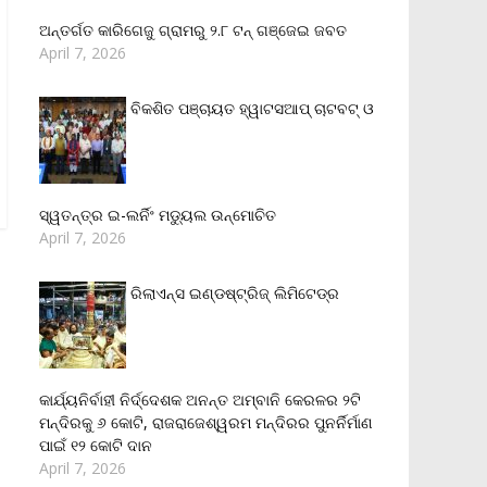
ଅନ୍ତର୍ଗତ କାରିଗେଜୁ ଗ୍ରାମରୁ ୨.୮ ଟନ୍ ଗଞ୍ଜେଇ ଜବତ
April 7, 2026
ବିକଶିତ ପଞ୍ଚାୟତ ହ୍ୱାଟସଆପ୍ ଚାଟବଟ୍ ଓ
ସ୍ୱତନ୍ତ୍ର ଇ-ଲର୍ନିଂ ମଡ୍ୟୁଲ ଉନ୍ମୋଚିତ
April 7, 2026
ରିଲାଏନ୍‌ସ ଇଣ୍ଡଷ୍ଟ୍ରିଜ୍ ଲିମିଟେଡ୍‌ର
କାର୍ଯ୍ୟନିର୍ବାହୀ ନିର୍ଦ୍ଦେଶକ ଅନନ୍ତ ଅମ୍ବାନି କେରଳର ୨ଟି
ମନ୍ଦିରକୁ ୬ କୋଟି, ରାଜରାଜେଶ୍ୱରମ ମନ୍ଦିରର ପୁନର୍ନିର୍ମାଣ
ପାଇଁ ୧୨ କୋଟି ଦାନ
April 7, 2026