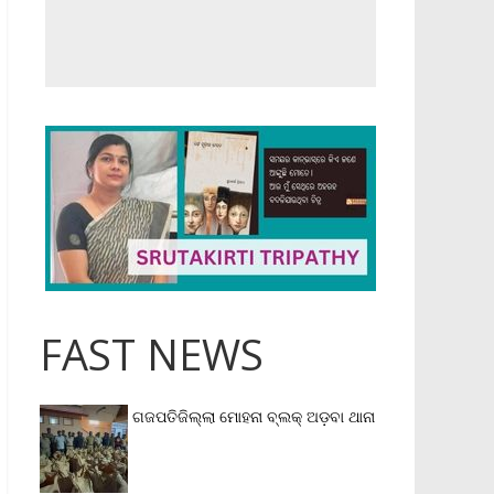
FAST NEWS
ଗଜପତିଜିଲ୍ଲା ମୋହନା ବ୍ଲକ୍‌ ଅଡ଼ବା ଥାନା