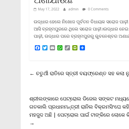
May 17, 2022
admin
0 Comments
ଉଦ୍ଧାର ହେଲେ ନିଖୋଜ ପୂର୍ବତନ ବିଧାୟକ ସରୋଜ ପାଢ଼
ଆସି ବ୍ରହ୍ମପୁରରେ ଥିଲେ ସରୋଜ ପାଢ଼ୀ।ଉଦ୍ଧାର ନେଇ 
ପାଢ଼ୀ, ଉଦ୍ଧାର ପରେ ବ୍ରହ୍ମପୁରରୁ ଭୁବନେଶ୍ବର ଅଣା
F
T
E
W
C
P
S
a
w
m
h
o
r
h
c
i
a
a
p
i
a
e
t
i
t
y
n
r
b
t
l
s
L
t
e
←
ଚତୁର୍ଥୀ ରାତିରେ ସ୍ତ୍ରୀ ବୟଫ୍ରେଣ୍ତ ସହ କଲା ନ୍ୟୁ
o
e
A
i
F
o
r
p
n
r
k
p
k
i
e
n
ଶ୍ରୀଲଙ୍କାରେ ପେଟ୍ରୋଲ ଡିଜେଲ ସଙ୍କଟ ମଧ୍ୟରେ
d
l
ଗତକାଲି ପ୍ରଧାନମନ୍ତ୍ରୀ ରାନିଲ ବିକ୍ରମସିଂଘେ 
y
ମହଜୁଦ ଅଛି | ପେଟ୍ରୋଲ ପାଇଁ ଟାଙ୍କିରେ ଲୋକେ କିମ
→