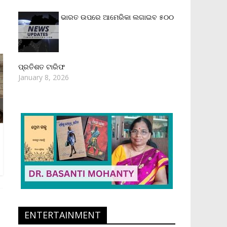
ଭାରତ ଉପରେ ଆମେରିକା ଲଗାଇବ ୫୦୦
ପ୍ରତିଶତ ଟାରିଫ
January 8, 2026
ENTERTAINMENT