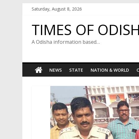
Skip
Saturday, August 8, 2026
to
content
TIMES OF ODIS
A Odisha information based…
NEWS
STATE
NATION & WORLD
C