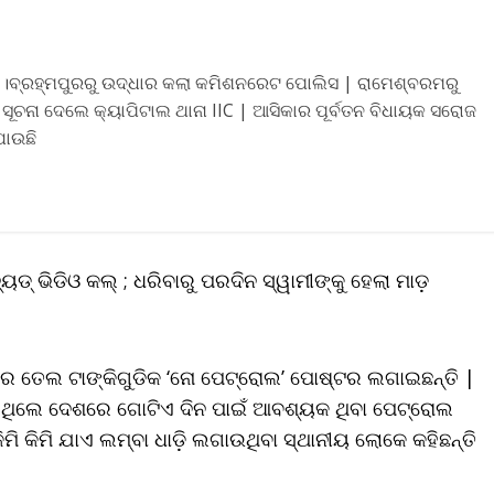
ୀ ।ବ୍ରହ୍ମପୁରରୁ ଉଦ୍ଧାର କଲା କମିଶନରେଟ ପୋଲିସ | ରାମେଶ୍ବରମରୁ
ସୂଚନା ଦେଲେ କ୍ୟାପିଟାଲ ଥାନା IIC | ଆସିକାର ପୂର୍ବତନ ବିଧାୟକ ସରୋଜ
ଯାଉଛି
ଡ୍‌ ଭିଡିଓ କଲ୍‌ ; ଧରିବାରୁ ପରଦିନ ସ୍ୱାମୀଙ୍କୁ ହେଲା ମାଡ଼
 ତେଲ ଟାଙ୍କିଗୁଡିକ ‘ନୋ ପେଟ୍ରୋଲ’ ପୋଷ୍ଟର ଲଗାଇଛନ୍ତି |
କହିଥିଲେ ଦେଶରେ ଗୋଟିଏ ଦିନ ପାଇଁ ଆବଶ୍ୟକ ଥିବା ପେଟ୍ରୋଲ
ି କିମି ଯାଏ ଲମ୍ବା ଧାଡ଼ି ଲଗାଉଥିବା ସ୍ଥାନୀୟ ଲୋକେ କହିଛନ୍ତି