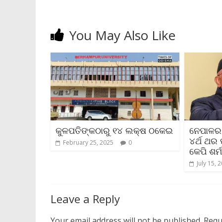
You May Also Like
କୁଳପତିଙ୍କଠାରୁ ୧୪ ଲକ୍ଷ ଠକେଇ
ନେପାଳର 
୪ର୍ଥ ଥର
February 25, 2025
0
କେପି ଶର୍
July 15, 
Leave a Reply
Your email address will not be published.
Requ