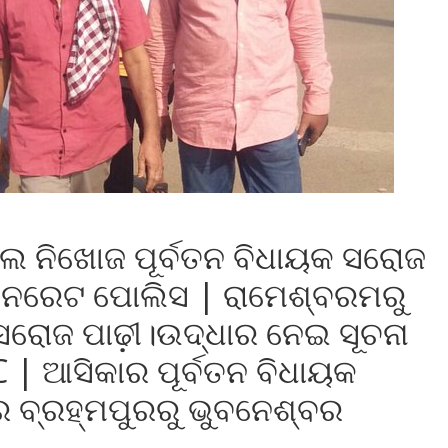
ଲେ ନିଖୋଜ ପୂର୍ବତନ ବିଧାୟକ ସରୋଜ
ିଶନରେଟ ପୋଲିସ | ରାମେଶ୍ବରମରୁ
ସରୋଜ ପାଢ଼ୀ।ଉଦ୍ଧାର ନେଇ ସୂଚନା
C | ଆସିକାର ପୂର୍ବତନ ବିଧାୟକ
େ ବ୍ରହ୍ମପୁରରୁ ଭୁବନେଶ୍ବର