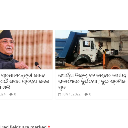
ପ୍ରଧାନମନ୍ତ୍ରୀ ଭାବେ
ଖୋର୍ଦ୍ଧା ଜିଲ୍ଲା ୧୬ ନମ୍ବର ଜାତୀୟ
 ପାଇଁ ଶପଥ ଗ୍ରହଣ କଲେ
ରାଜପଥରେ ଦୁର୍ଘଟଣା ; ଦୁଇ ଶ୍ରମିକ
ମା ଓଲି
ମୃତ
2024
0
July 1, 2022
0
ired fields are marked
*