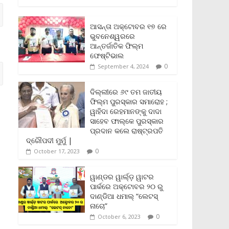
c
i
a
a
p
i
a
e
t
i
t
y
n
r
b
t
l
s
L
t
e
ଆସନ୍ତା ଅକ୍ଟୋବର ୧୭ ରେ
o
e
A
i
F
ଭୁବନେଶ୍ୱରରେ
o
r
p
n
r
ଆନ୍ତର୍ଜାତିକ ଫିଲ୍ମ
k
p
k
i
ଫେଷ୍ଟିଭାଲ
e
0
September 4, 2024
n
d
l
ଦିଲ୍ଲୀରେ ୬୯ ତମ ଜାତୀୟ
y
ଫିଲ୍ମ ପୁରସ୍କାର ସମାରୋହ ;
ୱାହିଦା ରେହମାନଙ୍କୁ ଦାଦା
ସାହେବ ଫାଲ୍‌କେ ପୁରସ୍କାର
ପ୍ରଦାନ କଲେ ରାଷ୍ଟ୍ରପତି
ଦ୍ରୌପଦୀ ମୁର୍ମୁ |
0
October 17, 2023
ୱାଣ୍ଡର ୱାର୍ଲ୍‌ଡ଼ ୱାଟର
ପାର୍କରେ ଅକ୍ଟୋବର ୨୦ ରୁ
ଦାଣ୍ଡିଆ ଧମାଲ୍ “ଲେଟସ୍
ନାଚୋ”
0
October 6, 2023