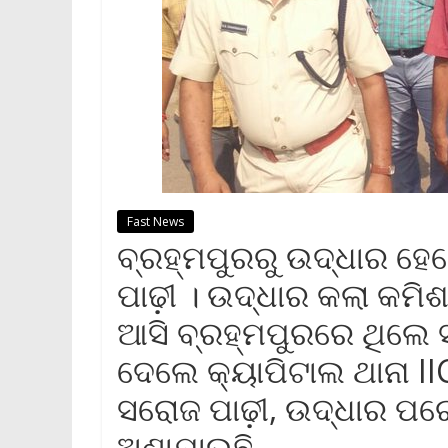
Fast News
ବ୍ରହ୍ମପୁରରୁ ଉଦ୍ଧାର ହେ
ପାଢ଼ୀ । ଉଦ୍ଧାର କଲା କମ
ଆସି ବ୍ରହ୍ମପୁରରେ ଥିଲେ 
ଦେଲେ କ୍ୟାପିଟାଲ ଥାନା II
ସରୋଜ ପାଢ଼ୀ, ଉଦ୍ଧାର ପର
ଅଣାଯାଉଛି