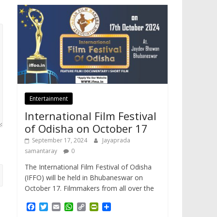
Entertainment
International Film Festival
of Odisha on October 17
September 17, 2024
Jayaprada
samantaray
0
The International Film Festival of Odisha
(IFFO) will be held in Bhubaneswar on
October 17. Filmmakers from all over the
F
T
E
W
C
P
S
a
w
m
h
o
r
h