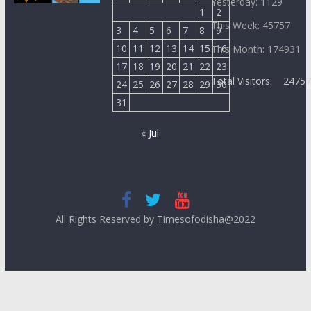
Yesterday: 1129
1
2
This Week: 45757
3
4
5
6
7
8
9
10
11
12
13
14
15
16
This Month: 174931
17
18
19
20
21
22
23
Total Visitors:
2475
24
25
26
27
28
29
30
31
« Jul
All Rights Reserved by Timesofodisha@2022