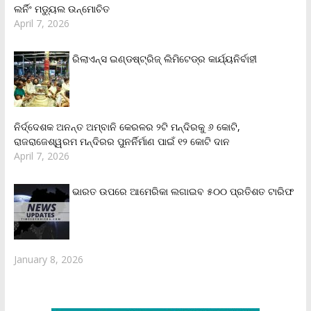
ଲର୍ନିଂ ମଡ୍ୟୁଲ ଉନ୍ମୋଚିତ
April 7, 2026
ରିଲାଏନ୍‌ସ ଇଣ୍ଡଷ୍ଟ୍ରିଜ୍ ଲିମିଟେଡ୍‌ର କାର୍ଯ୍ୟନିର୍ବାହୀ
ନିର୍ଦ୍ଦେଶକ ଅନନ୍ତ ଅମ୍ବାନି କେରଳର ୨ଟି ମନ୍ଦିରକୁ ୬ କୋଟି,
ରାଜରାଜେଶ୍ୱରମ ମନ୍ଦିରର ପୁନର୍ନିର୍ମାଣ ପାଇଁ ୧୨ କୋଟି ଦାନ
April 7, 2026
ଭାରତ ଉପରେ ଆମେରିକା ଲଗାଇବ ୫୦୦ ପ୍ରତିଶତ ଟାରିଫ
January 8, 2026