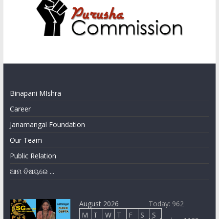
Binapani MIshra
Career
Janamangal Foundation
Our Team
Public Relation
ଆମ ବିଷୟରେ ...
August 2026
Today: 962
M
T
W
T
F
S
S