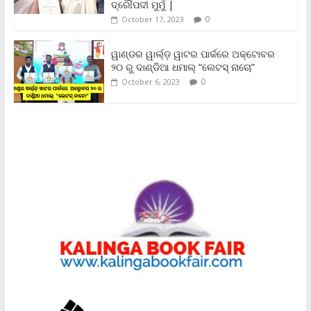
ଦ୍ରୌପଦୀ ମୁର୍ମୁ |
0
October 17, 2023
ୱାଣ୍ଡର ୱାର୍ଲ୍‌ଡ଼ ୱାଟର ପାର୍କରେ ଅକ୍ଟୋବର
୨୦ ରୁ ଦାଣ୍ଡିଆ ଧମାଲ୍ “ଲେଟସ୍ ନାଚୋ”
0
October 6, 2023