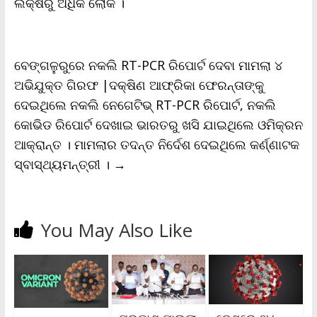
ଲକ୍ଷରୁ ଅଧିକ ଲୋକ ।
ବେଙ୍ଗଳୁରୁରେ ନକଲି RT-PCR ରିପୋର୍ଟ ଦେବା ମାମଲା ୪
ଅଭିଯୁକ୍ତ ଗିରଫ |ଦକ୍ଷିଣ ଆଫ୍ରିକା ଫେରନ୍ତାଙ୍କୁ
ଦେଇଥିଲେ ନକଲି ନେଗେଟିଭ୍‌ RT-PCR ରିପୋର୍ଟ, ନକଲି
କୋଭିଡ ରିପୋର୍ଟ ଦେଖାଇ ଭାରତରୁ ଖସି ଯାଇଥିଲେ ଓମିକ୍ରନ
ଆକ୍ରାନ୍ତ । ମାମଲାର ତଦନ୍ତ ନିର୍ଦେଶ ଦେଇଥିଲେ କର୍ଣ୍ଣାଟକ
ସ୍ବାସ୍ଥ୍ୟମନ୍ତ୍ରୀ ।
→
You May Also Like