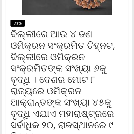
State
ଦିଲ୍ଲୀରେ ଆଉ ୪ ଜଣ
ଓମିକ୍ରନ ସଂକ୍ରମିତ ଚିହ୍ନଟ,
ଦିଲ୍ଲୀରେ ଓମିକ୍ରନ
ସଂକ୍ରମିତଙ୍କ ସଂଖ୍ୟା ୬କୁ
ବୃଦ୍ଧି । ଦେଶର ମୋଟ ୮
ରାଜ୍ୟରେ ଓମିକ୍ରନ
ଆକ୍ରାନ୍ତଙ୍କ ସଂଖ୍ୟା ୪୫କୁ
ବୃଦ୍ଧି ଏଯାଏ ମହାରାଷ୍ଟ୍ରରେ
ସର୍ବାଧିକ ୨୦, ରାଜସ୍ଥାନରେ ୯