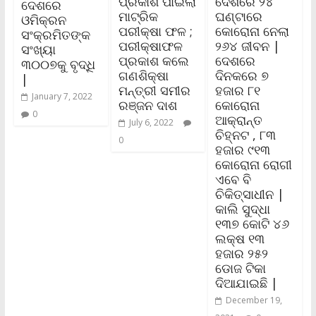
ପ୍ରକାଶ ପାଇଲା
ଦେଶରେ ୨୪
ଦେଶରେ
ମାଟ୍ରିକ
ଘଣ୍ଟାରେ
ଓମିକ୍ରନ
ପରୀକ୍ଷା ଫଳ ;
କୋରୋନା ନେଲା
ସଂକ୍ରମିତଙ୍କ
ପରୀକ୍ଷାଫଳ
୨୬୪ ଜୀବନ |
ସଂଖ୍ୟା
ପ୍ରକାଶ କଲେ
ଦେଶରେ
୩୦୦୭କୁ ବୃଦ୍ଧି
ଗଣଶିକ୍ଷା
ଦିନକରେ ୭
|
ମନ୍ତ୍ରୀ ସମୀର
ହଜାର ୮୧
January 7, 2022
ରଞ୍ଜନ ଦାଶ
କୋରୋନା
0
ଆକ୍ରାନ୍ତ
July 6, 2022
ଚିହ୍ନଟ , ୮୩
0
ହଜାର ୯୧୩
କୋରୋନା ରୋଗୀ
ଏବେ ବି
ଚିକିତ୍ସାଧୀନ |
କାଲି ସୁଦ୍ଧା
୧୩୭ କୋଟି ୪୬
ଲକ୍ଷ ୧୩
ହଜାର ୨୫୨
ଡୋଜ ଟିକା
ଦିଆଯାଇଛି |
December 19,