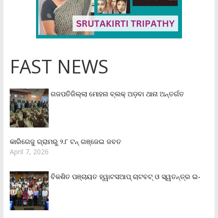
FAST NEWS
ଗଜପତିଜିଲ୍ଲା ମୋହନା ବ୍ଲକ୍‌ ଅଡ଼ବା ଥାନା ଅନ୍ତର୍ଗତ
କାରିଗେଜୁ ଗ୍ରାମରୁ ୨.୮ ଟନ୍ ଗଞ୍ଜେଇ ଜବତ
April 7, 2026
ବିକଶିତ ପଞ୍ଚାୟତ ହ୍ୱାଟସଆପ୍ ଚାଟବଟ୍ ଓ ସ୍ୱତନ୍ତ୍ର ଇ-