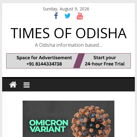
Skip
Sunday, August 9, 2026
to
content
TIMES OF ODISHA
A Odisha information based…