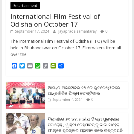
Entertainment
International Film Festival of
Odisha on October 17
September 17, 2024
Jayaprada samantaray
0
The International Film Festival of Odisha (IFFO) will be
held in Bhubaneswar on October 17. Filmmakers from all
over the
F
T
E
W
C
P
S
a
w
m
h
o
r
h
c
i
a
a
p
i
a
e
t
i
t
y
n
r
b
t
l
s
L
t
e
ଆସନ୍ତା ଅକ୍ଟୋବର ୧୭ ରେ ଭୁବନେଶ୍ୱରରେ
o
e
A
i
F
ଆନ୍ତର୍ଜାତିକ ଫିଲ୍ମ ଫେଷ୍ଟିଭାଲ
o
r
p
n
r
0
September 4, 2024
k
p
k
i
e
n
ଦିଲ୍ଲୀରେ ୬୯ ତମ ଜାତୀୟ ଫିଲ୍ମ ପୁରସ୍କାର
d
ସମାରୋହ ; ୱାହିଦା ରେହମାନଙ୍କୁ ଦାଦା ସାହେବ
l
y
ଫାଲ୍‌କେ ପୁରସ୍କାର ପ୍ରଦାନ କଲେ ରାଷ୍ଟ୍ରପତି