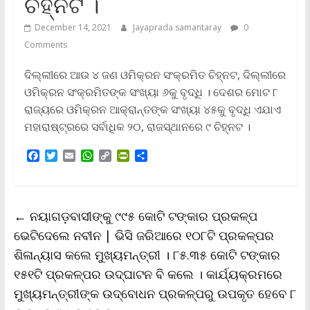
ଚିହ୍ନଟ ।
December 14, 2021
Jayaprada samantaray
0
Comments
ଦିଲ୍ଲୀରେ ଆଉ ୪ ଜଣ ଓମିକ୍ରନ ସଂକ୍ରମିତ ଚିହ୍ନଟ, ଦିଲ୍ଲୀରେ
ଓମିକ୍ରନ ସଂକ୍ରମିତଙ୍କ ସଂଖ୍ୟା ୬କୁ ବୃଦ୍ଧି । ଦେଶର ମୋଟ ୮
ରାଜ୍ୟରେ ଓମିକ୍ରନ ଆକ୍ରାନ୍ତଙ୍କ ସଂଖ୍ୟା ୪୫କୁ ବୃଦ୍ଧି ଏଯାଏ
ମହାରାଷ୍ଟ୍ରରେ ସର୍ବାଧିକ ୨୦, ରାଜସ୍ଥାନରେ ୯ ଚିହ୍ନଟ ।
F
T
E
W
C
P
S
a
w
m
h
o
r
h
c
i
a
a
p
i
a
e
t
i
t
y
n
r
b
t
l
s
L
t
e
←
ନୟାଗଡ଼ବାସୀଙ୍କୁ ୯୯୫ କୋଟି ଟଙ୍କାର ପ୍ରକଳ୍ପ
o
e
A
i
F
o
r
p
n
r
ଭେଟିଦେଲେ ନବୀନ | ଭିସି ଜରିଆରେ ୧୦୮ଟି ପ୍ରକଳ୍ପର
k
p
k
i
ଶିଳାନ୍ୟାସ କଲେ ମୁଖ୍ୟମନ୍ତ୍ରୀ । ୮୫.୩୫ କୋଟି ଟଙ୍କାର
e
n
୧୫୧ଟି ପ୍ରକଳ୍ପର ଉଦ୍‌ଘାଟନ ବି କଲେ । କାର୍ଯ୍ୟକ୍ରମରେ
d
l
ମୁଖ୍ୟମନ୍ତ୍ରୀଙ୍କ ଉଦ୍‌ବୋଧନ ପ୍ରକଳ୍ପରୁ ଉପକୃତ ହେବେ ୮
y