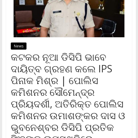
News
କଟକର ନୂଆ ଡିସିପି ଭାବେ
ଦାୟିତ୍ବ ଗ୍ରହଣ କଲେ IPS
ପିନାକ ମିଶ୍ର | ପୋଲିସ
କମିଶନର ସୌମେନ୍ଦ୍ର
ପ୍ରିୟଦର୍ଶୀ, ଅତିରିକ୍ତ ପୋଲିସ
କମିଶନର ଉମାଶଙ୍କର ଦାସ ଓ
ଭୁବନେଶ୍ବର ଡିସିପି ପ୍ରତିକ