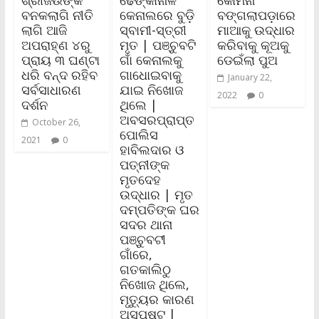
ଶ୍ରୀଜିଉଙ୍କ
ଢେଙ୍କାନାଳ
କୋମନା
ବନକଲାଗି ନୀତି
କେନାଲରେ ବୁଡ଼ି
ବଙ୍ଗଲାପଡ଼ାରେ
ଲାଗି ଆଜି
ସ୍ବାମୀ-ସ୍ତ୍ରୀ
ମାଆକୁ ଉଦ୍ଧାର
ଅପରାହ୍ଣ ୪ରୁ
ମୃତ | ପଞ୍ଚୁବଟି
କରିବାକୁ କୂଅକୁ
ପ୍ରାୟ ୩ ଘଣ୍ଟା
ଗାଁ କେନାଲକୁ
ଡେଇଁଲା ପୁଅ
ଧରି ବନ୍ଦ ରହିବ
ଗାଧୋଇବାକୁ
January 22,
ସର୍ବସାଧାରଣ
ଯାଇ ନିଖୋଜ
2022
0
ଦର୍ଶନ
ଥିଲେ |
ଅବସରପ୍ରାପ୍ତ
October 26,
ପୋଲିସ
2021
0
ହାବିଲଦାର ଓ
ପତ୍ନୀଙ୍କ
ମୃତଦେହ
ଉଦ୍ଧାର | ମୃତ
ଦମ୍ପତିଙ୍କ ଘର
ସଦର ଥାନା
ପଞ୍ଚୁବଟୀ
ଗାଁରେ,
ଗତକାଲିଠୁ
ନିଖୋଜ ଥିଲେ,
ମୃତ୍ୟୁର କାରଣ
ଅସ୍ପଷ୍ଟ |