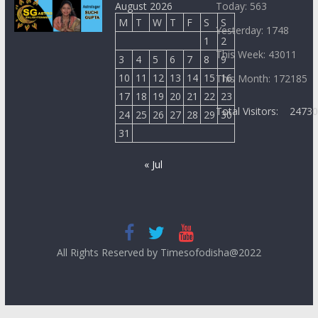
August 2026
Today: 563
M
T
W
T
F
S
S
Yesterday: 1748
1
2
This Week: 43011
3
4
5
6
7
8
9
10
11
12
13
14
15
16
This Month: 172185
17
18
19
20
21
22
23
Total Visitors:
2473
24
25
26
27
28
29
30
31
« Jul
All Rights Reserved by Timesofodisha@2022