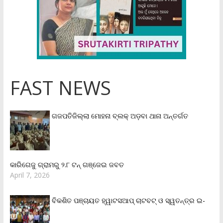
FAST NEWS
ଗଜପତିଜିଲ୍ଲା ମୋହନା ବ୍ଲକ୍‌ ଅଡ଼ବା ଥାନା ଅନ୍ତର୍ଗତ
କାରିଗେଜୁ ଗ୍ରାମରୁ ୨.୮ ଟନ୍ ଗଞ୍ଜେଇ ଜବତ
April 7, 2026
ବିକଶିତ ପଞ୍ଚାୟତ ହ୍ୱାଟସଆପ୍ ଚାଟବଟ୍ ଓ ସ୍ୱତନ୍ତ୍ର ଇ-