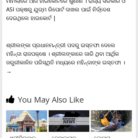
ମାମଲାରେ ଆଜି ହାଇକୋର୍ଟରେ ଶୁଣାଣି । ରାଜ୍ୟ ସରକାର ଓ
k
p
k
i
ASI ପକ୍ଷରୁ ଯୁଗ୍ମ ରିପୋର୍ଟ ଦାଖଲ ପାଇଁ ନିର୍ଦ୍ଦେଶ
e
n
ଦେଇଥିଲେ ହାଇକୋର୍ଟ |
d
l
y
ଶ୍ରୀଲଙ୍କା ପ୍ରଧାନମନ୍ତ୍ରୀ ପଦରୁ ଇସ୍ତଫା ଦେଲେ
ମହିନ୍ଦା ରାଜପକ୍ଷେ । ଶ୍ରୀଲଙ୍କାରେ ଜାରି ଥିବା ଆର୍ଥିକ
ଜରୁରୀକାଳିନ ପରିସ୍ଥିତି ମଧ୍ୟରେ ମହିନ୍ଦାଙ୍କ ଇସ୍ତଫା ।
→
You May Also Like