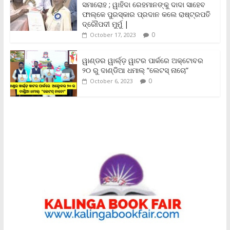
ସମାରୋହ ; ୱାହିଦା ରେହମାନଙ୍କୁ ଦାଦା ସାହେବ
l
y
ଫାଲ୍‌କେ ପୁରସ୍କାର ପ୍ରଦାନ କଲେ ରାଷ୍ଟ୍ରପତି
ଦ୍ରୌପଦୀ ମୁର୍ମୁ |
0
October 17, 2023
ୱାଣ୍ଡର ୱାର୍ଲ୍‌ଡ଼ ୱାଟର ପାର୍କରେ ଅକ୍ଟୋବର
୨୦ ରୁ ଦାଣ୍ଡିଆ ଧମାଲ୍ “ଲେଟସ୍ ନାଚୋ”
0
October 6, 2023