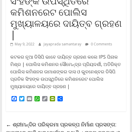
ସିଂହଙ୍କ ଉପସ୍ଥିତିରେ
କମିଶନରେଟ ପୋଲିସ
ମୁଖ୍ୟାଳୟରେ ଦାୟିତ୍ବ ଗ୍ରହଣ
|
May 9, 2022
Jayaprada samantaray
0 Comments
କଟକର ନୂଆ ଡିସିପି ଭାବେ ଦାୟିତ୍ବ ଗ୍ରହଣ କଲେ IPS ପିନାକ
ମିଶ୍ର | ପୋଲିସ କମିଶନର ସୌମେନ୍ଦ୍ର ପ୍ରିୟଦର୍ଶୀ, ଅତିରିକ୍ତ
ପୋଲିସ କମିଶନର ଉମାଶଙ୍କର ଦାସ ଓ ଭୁବନେଶ୍ବର ଡିସିପି
ପ୍ରତିକ ସିଂହଙ୍କ ଉପସ୍ଥିତିରେ କମିଶନରେଟ ପୋଲିସ
ମୁଖ୍ୟାଳୟରେ ଦାୟିତ୍ବ ଗ୍ରହଣ |
F
T
E
W
C
P
S
a
w
m
h
o
r
h
c
i
a
a
p
i
a
e
t
i
t
y
n
r
b
t
l
s
L
t
e
←
ଶ୍ରୀମନ୍ଦିର ପରିକ୍ରମା ପ୍ରକଳ୍ପ ନିର୍ମାଣ ପ୍ରସଙ୍ଗ:
o
e
A
i
F
o
r
p
n
r