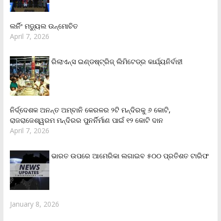
ଲର୍ନିଂ ମଡ୍ୟୁଲ ଉନ୍ମୋଚିତ
April 7, 2026
ରିଲାଏନ୍‌ସ ଇଣ୍ଡଷ୍ଟ୍ରିଜ୍ ଲିମିଟେଡ୍‌ର କାର୍ଯ୍ୟନିର୍ବାହୀ
ନିର୍ଦ୍ଦେଶକ ଅନନ୍ତ ଅମ୍ବାନି କେରଳର ୨ଟି ମନ୍ଦିରକୁ ୬ କୋଟି,
ରାଜରାଜେଶ୍ୱରମ ମନ୍ଦିରର ପୁନର୍ନିର୍ମାଣ ପାଇଁ ୧୨ କୋଟି ଦାନ
April 7, 2026
ଭାରତ ଉପରେ ଆମେରିକା ଲଗାଇବ ୫୦୦ ପ୍ରତିଶତ ଟାରିଫ
January 8, 2026