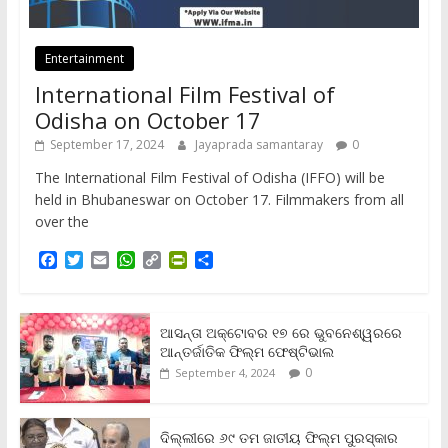
Entertainment
International Film Festival of
Odisha on October 17
September 17, 2024
Jayaprada samantaray
0
The International Film Festival of Odisha (IFFO) will be
held in Bhubaneswar on October 17. Filmmakers from all
over the
F
T
E
W
C
P
S
a
w
m
h
o
r
h
c
i
a
a
p
i
a
e
t
i
t
y
n
r
b
t
l
s
L
t
e
ଆସନ୍ତା ଅକ୍ଟୋବର ୧୭ ରେ ଭୁବନେଶ୍ୱରରେ
o
e
A
i
F
ଆନ୍ତର୍ଜାତିକ ଫିଲ୍ମ ଫେଷ୍ଟିଭାଲ
o
r
p
n
r
0
September 4, 2024
k
p
k
i
e
n
ଦିଲ୍ଲୀରେ ୬୯ ତମ ଜାତୀୟ ଫିଲ୍ମ ପୁରସ୍କାର
d