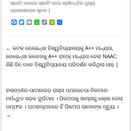
ସ୍କାନିଂ; ଲେଜର ସ୍କାନିଂ ନେଇ ଶ୍ରୀମନ୍ଦିର ମୁଖ୍ୟ
ପ୍ରଶାସକଙ୍କ ସୂଚନା |
F
T
E
W
C
P
S
a
w
m
h
o
r
h
c
i
a
a
p
i
a
e
t
i
t
y
n
r
b
t
l
s
L
t
e
←
କଟକ ରେଭେନ୍ସା ବିଶ୍ୱବିଦ୍ୟାଳୟକୁ A++ ମାନ୍ୟତା,
o
e
A
i
F
o
r
p
n
r
ରେଭେନ୍ସା କଲେଜକୁ A++ ରାଙ୍କ୍‌ ମାନ୍ୟତା ଦେଲା NAAC;
k
p
k
i
କିଛି ଦିନ ତଳେ ବିଶ୍ୱବିଦ୍ୟାଳୟ ପରିଦର୍ଶନ କରିଥିଲା ନାକ୍ |
e
n
d
l
y
ବଲାଙ୍ଗୀର-ପାଟଣାଗଡ଼ ରାସ୍ତା ପଥରଚେପା ନିକଟରେ
ମର୍ମନ୍ତୁଦ ସଡ଼କ ଦୁର୍ଘଟଣା । ପିକଅପକୁ ସାମ୍ନାରୁ ଧକ୍କା ଦେଲା
ଡମ୍ଫର । ଘଟଣାସ୍ଥଳରେ ହିଁ ପିକଅପ ଚାଳକଙ୍କ ମୃତ୍ୟୁ ।
→