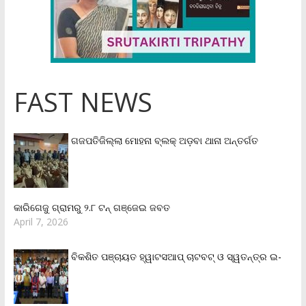
FAST NEWS
ଗଜପତିଜିଲ୍ଲା ମୋହନା ବ୍ଲକ୍‌ ଅଡ଼ବା ଥାନା ଅନ୍ତର୍ଗତ
କାରିଗେଜୁ ଗ୍ରାମରୁ ୨.୮ ଟନ୍ ଗଞ୍ଜେଇ ଜବତ
April 7, 2026
ବିକଶିତ ପଞ୍ଚାୟତ ହ୍ୱାଟସଆପ୍ ଚାଟବଟ୍ ଓ ସ୍ୱତନ୍ତ୍ର ଇ-