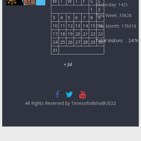
M
T
W
T
F
S
S
Yesterday: 1421
1
2
This Week: 33828
3
4
5
6
7
8
9
10
11
12
13
14
15
16
This Month: 176018
17
18
19
20
21
22
23
Total Visitors:
2476
24
25
26
27
28
29
30
31
« Jul
All Rights Reserved by Timesofodisha@2022