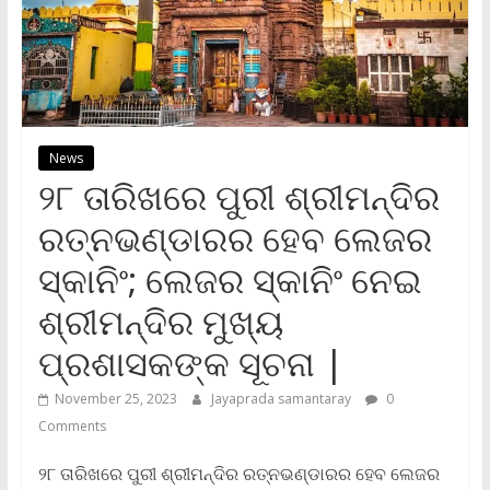
News
୨୮ ତାରିଖରେ ପୁରୀ ଶ୍ରୀମନ୍ଦିର
ରତ୍ନଭଣ୍ଡାରର ହେବ ଲେଜର
ସ୍କାନିଂ; ଲେଜର ସ୍କାନିଂ ନେଇ
ଶ୍ରୀମନ୍ଦିର ମୁଖ୍ୟ
ପ୍ରଶାସକଙ୍କ ସୂଚନା |
November 25, 2023
Jayaprada samantaray
0
Comments
୨୮ ତାରିଖରେ ପୁରୀ ଶ୍ରୀମନ୍ଦିର ରତ୍ନଭଣ୍ଡାରର ହେବ ଲେଜର