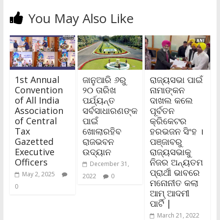
You May Also Like
1st Annual
ଜାନୁଆରି ୬ରୁ
ରାଜ୍ୟସଭା ପାଇଁ
Convention
୨୦ ତାରିଖ
ନାମାଙ୍କନ
of All India
ପର୍ଯ୍ୟନ୍ତ
ଦାଖଲ କଲେ
Association
ସର୍ବସାଧାରଣଙ୍କ
ପୂର୍ବତନ
of Central
ପାଇଁ
କ୍ରିକେଟର
Tax
ଖୋଲାରହିବ
ହରଭଜନ ସିଂହ ।
Gazetted
ରାଜଭବନ
ପଞ୍ଜାବରୁ
Executive
ଉଦ୍ୟାନ
ରାଜ୍ୟସଭାକୁ
Officers
ନିଜର ଅନ୍ୟତମ
December 31,
ପ୍ରାର୍ଥୀ ଭାବରେ
May 2, 2025
2022
0
ମନୋନୀତ କଲା
0
ଆମ୍ ଆଦମୀ
ପାର୍ଟି |
March 21, 2022