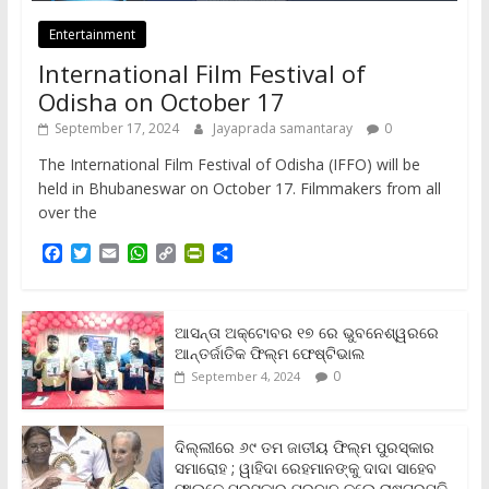
Entertainment
International Film Festival of
Odisha on October 17
September 17, 2024
Jayaprada samantaray
0
The International Film Festival of Odisha (IFFO) will be
held in Bhubaneswar on October 17. Filmmakers from all
over the
F
T
E
W
C
P
S
a
w
m
h
o
r
h
c
i
a
a
p
i
a
e
t
i
t
y
n
r
b
t
l
s
L
t
e
ଆସନ୍ତା ଅକ୍ଟୋବର ୧୭ ରେ ଭୁବନେଶ୍ୱରରେ
o
e
A
i
F
ଆନ୍ତର୍ଜାତିକ ଫିଲ୍ମ ଫେଷ୍ଟିଭାଲ
o
r
p
n
r
0
September 4, 2024
k
p
k
i
e
n
ଦିଲ୍ଲୀରେ ୬୯ ତମ ଜାତୀୟ ଫିଲ୍ମ ପୁରସ୍କାର
d
ସମାରୋହ ; ୱାହିଦା ରେହମାନଙ୍କୁ ଦାଦା ସାହେବ
l
ଫାଲ୍‌କେ ପୁରସ୍କାର ପ୍ରଦାନ କଲେ ରାଷ୍ଟ୍ରପତି