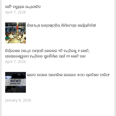
ଲର୍ନିଂ ମଡ୍ୟୁଲ ଉନ୍ମୋଚିତ
April 7, 2026
ରିଲାଏନ୍‌ସ ଇଣ୍ଡଷ୍ଟ୍ରିଜ୍ ଲିମିଟେଡ୍‌ର କାର୍ଯ୍ୟନିର୍ବାହୀ
ନିର୍ଦ୍ଦେଶକ ଅନନ୍ତ ଅମ୍ବାନି କେରଳର ୨ଟି ମନ୍ଦିରକୁ ୬ କୋଟି,
ରାଜରାଜେଶ୍ୱରମ ମନ୍ଦିରର ପୁନର୍ନିର୍ମାଣ ପାଇଁ ୧୨ କୋଟି ଦାନ
April 7, 2026
ଭାରତ ଉପରେ ଆମେରିକା ଲଗାଇବ ୫୦୦ ପ୍ରତିଶତ ଟାରିଫ
January 8, 2026