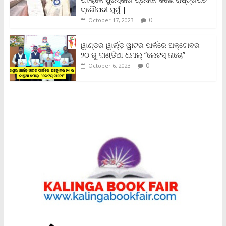
y
ଦ୍ରୌପଦୀ ମୁର୍ମୁ |
0
October 17, 2023
ୱାଣ୍ଡର ୱାର୍ଲ୍‌ଡ଼ ୱାଟର ପାର୍କରେ ଅକ୍ଟୋବର
୨୦ ରୁ ଦାଣ୍ଡିଆ ଧମାଲ୍ “ଲେଟସ୍ ନାଚୋ”
0
October 6, 2023