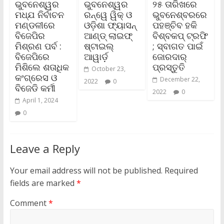
ଭୁବନେଶ୍ୱର
ଭୁବନେଶ୍ୱର
୨୫ ତାରିଖରେ
ମଧ୍ଯ ନିର୍ବାଚନ
ରନ୍‌ୱେ ୱିକ୍ ଓ
ଭୁବନେଶ୍ବରରେ
ମଣ୍ଡଳୀରେ
ଓଡ଼ିଶା ଫ୍ୟାସନ୍
ପହଞ୍ଚିବ ହକି
ବିଜେପିର
ଆଣ୍ଡ୍ ଲାଇଫ୍
ବିଶ୍ବକପ୍‌ ଟ୍ରଫି
ମିଶ୍ରଣ ପର୍ବ :
ଷ୍ଟାଇଲ୍
; ସ୍ବାଗତ ପାଇଁ
ବିଜେପିରେ
ଆୱାର୍ଡ଼
ଜୋରଦାର୍‌
ମିଶିଲେ ଶତାଧିକ
ପ୍ରସ୍ତୁତି
October 23,
କଂଗ୍ରେସ ଓ
December 22,
2022
0
ବିଜେଡି କର୍ମୀ
2022
0
April 1, 2024
0
Leave a Reply
Your email address will not be published.
Required
fields are marked
*
Comment
*