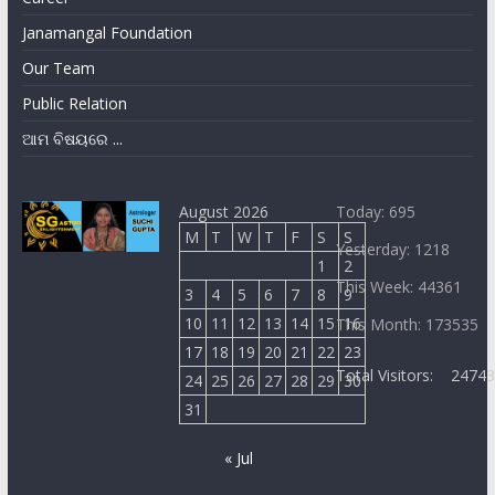
Janamangal Foundation
Our Team
Public Relation
ଆମ ବିଷୟରେ ...
August 2026
Today: 695
M
T
W
T
F
S
S
Yesterday: 1218
1
2
This Week: 44361
3
4
5
6
7
8
9
10
11
12
13
14
15
16
This Month: 173535
17
18
19
20
21
22
23
Total Visitors:
2474
24
25
26
27
28
29
30
31
« Jul