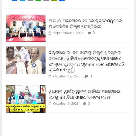
a
w
m
h
o
r
h
c
i
a
a
p
i
a
e
t
i
t
y
n
r
b
t
l
s
L
t
e
ଆସନ୍ତା ଅକ୍ଟୋବର ୧୭ ରେ ଭୁବନେଶ୍ୱରରେ
o
e
A
i
F
ଆନ୍ତର୍ଜାତିକ ଫିଲ୍ମ ଫେଷ୍ଟିଭାଲ
o
r
p
n
r
0
September 4, 2024
k
p
k
i
e
n
ଦିଲ୍ଲୀରେ ୬୯ ତମ ଜାତୀୟ ଫିଲ୍ମ ପୁରସ୍କାର
d
ସମାରୋହ ; ୱାହିଦା ରେହମାନଙ୍କୁ ଦାଦା ସାହେବ
l
y
ଫାଲ୍‌କେ ପୁରସ୍କାର ପ୍ରଦାନ କଲେ ରାଷ୍ଟ୍ରପତି
ଦ୍ରୌପଦୀ ମୁର୍ମୁ |
0
October 17, 2023
ୱାଣ୍ଡର ୱାର୍ଲ୍‌ଡ଼ ୱାଟର ପାର୍କରେ ଅକ୍ଟୋବର
୨୦ ରୁ ଦାଣ୍ଡିଆ ଧମାଲ୍ “ଲେଟସ୍ ନାଚୋ”
0
October 6, 2023