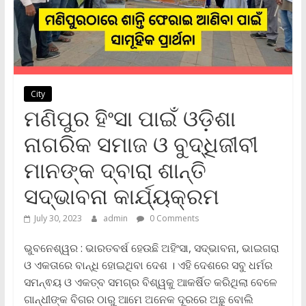
City
ମଣିପୁର ହିଂସା ପାଇଁ ଓଡ଼ିଶା
ନାଗରିକ ସମାଜ ଓ ବୁଦ୍ଧିଜୀବୀ
ମାନଙ୍କ ଦ୍ବାରା ଶାନ୍ତି
ସଦ୍‌ଭାବନା କାର୍ଯ୍ୟକ୍ରମ
July 30, 2023
admin
0 Comments
ଭୁବନେଶ୍ୱର : ଭାରତବର୍ଷ ହେଉଛି ଅହିଂସା, ସଦ୍‌ଭାବନା, ଭାଇଗରା
ଓ ଏକତାରେ ବାନ୍ଧି ହୋଇଥିବା ଦେଶ । ଏହି ଦେଶରେ ସବୁ ଧର୍ମର
ସମନ୍ଵୟ ଓ ଏକତ୍ବ ସମଗ୍ର ବିଶ୍ୱକୁ ଆକର୍ଷିତ କରିଥିଲା ବେଳେ
ଗାନ୍ଧୀଙ୍କ ବିଗର ଠାରୁ ଆମେ ଅନେକ ଦୂରରେ ଅଛୁ ବୋଲି