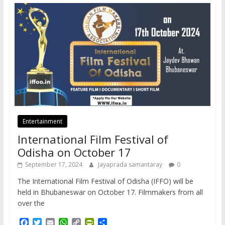
Entertainment
International Film Festival of
Odisha on October 17
September 17, 2024
Jayaprada samantaray
0
The International Film Festival of Odisha (IFFO) will be
held in Bhubaneswar on October 17. Filmmakers from all
over the
F
T
E
W
C
P
S