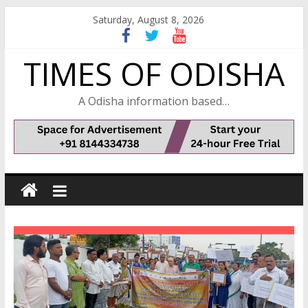
Skip
Saturday, August 8, 2026
to
content
TIMES OF ODISHA
A Odisha information based…