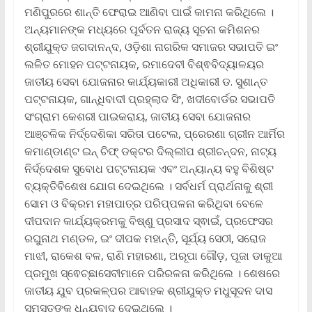
ମଣିପୁରରେ ଶାନ୍ତି ଫେରାଇ ଆଣିବା ପାଇଁ କାମନା କରିଥିଲେ ।
ଅନ୍ୟମାନଙ୍କ ମଧ୍ୟରେ ପୂର୍ବତନ ରାଜ୍ୟ ସୂଚନା କମିଶନର
ଶ୍ରୀଯୁକ୍ତ ଜଗଦାନନ୍ଦ, ଓଡ଼ିଶା ନାଗରିକ ସମାଜର ସଭାପତି ଇଂ
ଲଳିତ ମୋହନ ପଟ୍ଟନାୟକ, ରମାଦେବୀ ବିଶ୍ଵବିଦ୍ୟାଳୟର
ଜାତୀୟ ସେବା ଯୋଜନାର କାର୍ଯ୍ୟକାରୀ ଅଧିକାରୀ ଡ. ସୁଶାନ୍ତ
ପଟ୍ଟନାୟକ, ଗାନ୍ଧିବାଦୀ ପ୍ରହ୍ଲାଦ ସିଂ, ଖଦୀବୋର୍ଡର ସଭାପତି
ସଂଗ୍ରାମ କେଶରୀ ପାଇକରାୟ, ଜାତୀୟ ସେବା ଯୋଜନାର
ଆଞ୍ଚଳିକ ନିର୍ଦ୍ଦେଶିକା ସରିତା ପଟେଲ, ପ୍ରେରଣା ଗ୍ରୀନ ଆର୍ମିର
କମାଣ୍ଡାଣ୍ଟ ଇନ୍ ଚିଫ୍ ଡକ୍ଟର ଦିଲ୍ଲୀପ ଶ୍ରୀଚନ୍ଦନ, ନାଟ୍ୟ
ନିର୍ଦ୍ଦେଶକ ସୁବୋଧ ପଟ୍ଟନାୟକ ଏବଂ ଅନ୍ୟାନ୍ୟ ବହୁ ବିଶିଷ୍ଟ
ବ୍ୟକ୍ତିବିଶେଷ ଯୋଗ ଦେଇଥିଲେ । ସର୍ବଧର୍ମ ପ୍ରାର୍ଥନାକୁ ଶ୍ରୀ
ସୋମ ଓ ବିକ୍ରମ ମହାପାତ୍ର ପରିପ୍ପଳନା କରିଥିବା ବେଳେ
ଦୀପଦାନ କାର୍ଯ୍ୟକ୍ରମକୁ ବିଷ୍ଣୁ ପ୍ରସାଦ ସ୍ଵାଇଁ, ପ୍ରଫେସର
ରଘୁନାଥ ମଣ୍ଡଳ, ଇଂ ଦୀପକ ମହାନ୍ତି, ସୂର୍ଯ୍ୟ ସେଠୀ, ସରୋଜ
ମାଝୀ, ରାକେଶ ବଳ, ରାଣି ମହାରଣା, ଅରୂପା ଗୌଡ଼, ପୂଜା ଡାକୁଆ
ପ୍ରମୁଖ ସ୍ଵେଚ୍ଛାସେବୀମାନେ ପରିରଳନା କରିଥିଲେ । ଶେଷରେ
ଜାତୀୟ ଯୁବ ପ୍ରକଳ୍ପର ଆବାହକ ଶ୍ରୀଯୁକ୍ତ ମଧୁସୂଦନ ଦାସ
ସମସ୍ତଙ୍କୁ ଧନ୍ୟବାଦ ଦେଇଥିଲେ ।