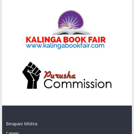
Binapani MIshra
Career