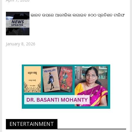
ଭାରତ ଉପରେ ଆମେରିକା ଲଗାଇବ ୫୦୦ ପ୍ରତିଶତ ଟାରିଫ
January 8, 2026
ENTERTAINMENT