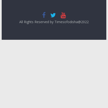
All Rights Reserved by Timesofodisha@2022