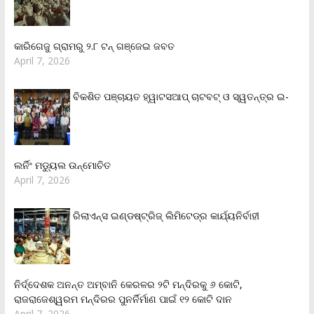
କାରିଗେଜୁ ଗ୍ରାମରୁ ୨.୮ ଟନ୍ ଗଞ୍ଜେଇ ଜବତ
April 7, 2026
ବିକଶିତ ପଞ୍ଚାୟତ ହ୍ୱାଟସଆପ୍ ଚାଟବଟ୍ ଓ ସ୍ୱତନ୍ତ୍ର ଇ-
ଲର୍ନିଂ ମଡ୍ୟୁଲ ଉନ୍ମୋଚିତ
April 7, 2026
ରିଲାଏନ୍‌ସ ଇଣ୍ଡଷ୍ଟ୍ରିଜ୍ ଲିମିଟେଡ୍‌ର କାର୍ଯ୍ୟନିର୍ବାହୀ
ନିର୍ଦ୍ଦେଶକ ଅନନ୍ତ ଅମ୍ବାନି କେରଳର ୨ଟି ମନ୍ଦିରକୁ ୬ କୋଟି,
ରାଜରାଜେଶ୍ୱରମ ମନ୍ଦିରର ପୁନର୍ନିର୍ମାଣ ପାଇଁ ୧୨ କୋଟି ଦାନ
April 7, 2026