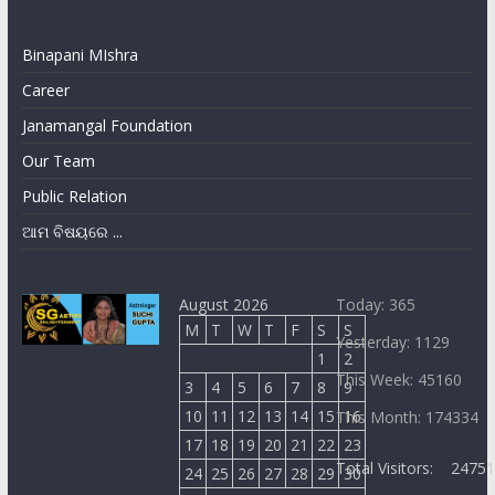
Binapani MIshra
Career
Janamangal Foundation
Our Team
Public Relation
ଆମ ବିଷୟରେ ...
August 2026
Today: 365
M
T
W
T
F
S
S
Yesterday: 1129
1
2
This Week: 45160
3
4
5
6
7
8
9
10
11
12
13
14
15
16
This Month: 174334
17
18
19
20
21
22
23
Total Visitors:
2475
24
25
26
27
28
29
30