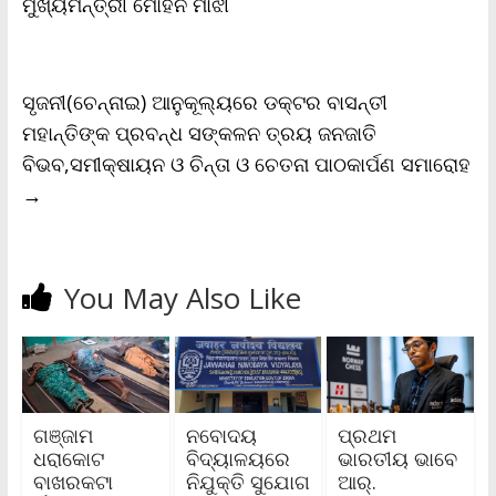
ମୁଖ୍ୟମନ୍ତ୍ରୀ ମୋହନ ମାଝୀ
k
p
k
i
e
n
d
l
ସୃଜନୀ(ଚେନ୍ନାଇ) ଆନୁକୂଲ୍ୟରେ ଡକ୍ଟର ବାସନ୍ତୀ
y
ମହାନ୍ତିଙ୍କ ପ୍ରବନ୍ଧ ସଙ୍କଳନ ତ୍ରୟ ଜନଜାତି
ବିଭବ,ସମୀକ୍ଷାୟନ ଓ ଚିନ୍ତା ଓ ଚେତନା ପାଠକାର୍ପଣ ସମାରୋହ
→
You May Also Like
ଗଞ୍ଜାମ
ନବୋଦୟ
ପ୍ରଥମ
ଧରାକୋଟ
ବିଦ୍ୟାଳୟରେ
ଭାରତୀୟ ଭାବେ
ବାଖରକଟା
ନିଯୁକ୍ତି ସୁଯୋଗ
ଆର୍.