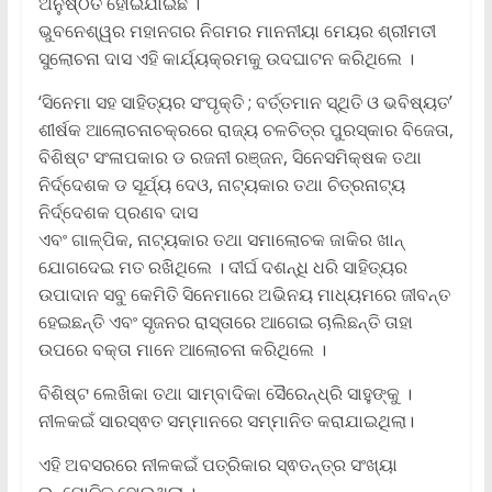
ଅନୁଷ୍ଠିତ ହୋଇଯାଇଛି ।
ଭୁବନେଶ୍ୱର ମହାନଗର ନିଗମର ମାନନୀୟା ମେୟର ଶ୍ରୀମତୀ
ସୁଲୋଚନା ଦାସ ଏହି କାର୍ଯ୍ୟକ୍ରମକୁ ଉଦଘାଟନ କରିଥିଲେ ।
‘ସିନେମା ସହ ସାହିତ୍ୟର ସଂପୃକ୍ତି ; ବର୍ତ୍ତମାନ ସ୍ଥିତି ଓ ଭବିଷ୍ୟତ’
ଶୀର୍ଷକ ଆଲୋଚନାଚକ୍ରରେ ରାଜ୍ୟ ଚଳଚିତ୍ର ପୁରସ୍କାର ବିଜେତା,
ବିଶିଷ୍ଟ ସଂଳାପକାର ଡ ରଜନୀ ରଞ୍ଜନ, ସିନେସମିକ୍ଷକ ତଥା
ନିର୍ଦ୍ଦେଶକ ଡ ସୂର୍ଯ୍ୟ ଦେଓ, ନାଟ୍ୟକାର ତଥା ଚିତ୍ରନାଟ୍ୟ
ନିର୍ଦ୍ଦେଶକ ପ୍ରଣବ ଦାସ
ଏବଂ ଗାଳ୍ପିକ, ନାଟ୍ୟକାର ତଥା ସମାଲୋଚକ ଜାକିର ଖାନ୍
ଯୋଗଦେଇ ମତ ରଖିଥିଲେ । ଦୀର୍ଘ ଦଶନ୍ଧି ଧରି ସାହିତ୍ୟର
ଉପାଦାନ ସବୁ କେମିତି ସିନେମାରେ ଅଭିନୟ ମାଧ୍ୟମରେ ଜୀବନ୍ତ
ହେଇଛନ୍ତି ଏବଂ ସୃଜନର ରାସ୍ତାରେ ଆଗେଇ ଚାଲିଛନ୍ତି ତାହା
ଉପରେ ବକ୍ତା ମାନେ ଆଲୋଚନା କରିଥିଲେ ।
ବିଶିଷ୍ଟ ଲେଖିକା ତଥା ସାମ୍ବାଦିକା ସୈରେନ୍ଧ୍ରି ସାହୁଙ୍କୁ ।
ନୀଳକଇଁ ସାରସ୍ଵତ ସମ୍ମାନରେ ସମ୍ମାନିତ କରାଯାଇଥିଲା।
ଏହି ଅବସରରେ ନୀଳକଇଁ ପତ୍ରିକାର ସ୍ଵତନ୍ତ୍ର ସଂଖ୍ୟା
ଉନ୍ମୋଚିତ ହୋଇଥିଲା ।