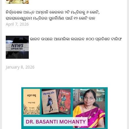
ନିର୍ଦ୍ଦେଶକ ଅନନ୍ତ ଅମ୍ବାନି କେରଳର ୨ଟି ମନ୍ଦିରକୁ ୬ କୋଟି,
ରାଜରାଜେଶ୍ୱରମ ମନ୍ଦିରର ପୁନର୍ନିର୍ମାଣ ପାଇଁ ୧୨ କୋଟି ଦାନ
April 7, 2026
ଭାରତ ଉପରେ ଆମେରିକା ଲଗାଇବ ୫୦୦ ପ୍ରତିଶତ ଟାରିଫ
January 8, 2026