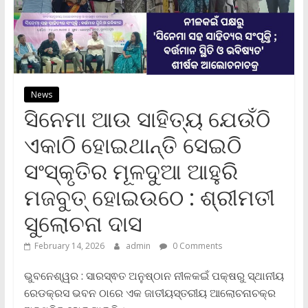
News
ସିନେମା ଆଉ ସାହିତ୍ୟ ଯେଉଁଠି
ଏକାଠି ହୋଇଥାନ୍ତି ସେଇଠି
ସଂସ୍କୃତିର ମୂଳଦୁଆ ଆହୁରି
ମଜବୁତ୍ ହୋଇଉଠେ : ଶ୍ରୀମତୀ
ସୁଲୋଚନା ଦାସ
February 14, 2026
admin
0 Comments
ଭୁବନେଶ୍ୱର : ସାରସ୍ଵତ ଅନୁଷ୍ଠାନ ନୀଳକଇଁ ପକ୍ଷରୁ ସ୍ଥାନୀୟ
ରେଡକ୍ରସ ଭବନ ଠାରେ ଏକ ଜାତୀୟସ୍ତରୀୟ ଆଲୋଚନାଚକ୍ର