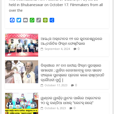
held in Bhubaneswar on October 17. Filmmakers from all
over the
F
T
E
W
C
P
S
a
w
m
h
o
r
h
c
i
a
a
p
i
a
e
t
i
t
y
n
r
b
t
l
s
L
t
e
ଆସନ୍ତା ଅକ୍ଟୋବର ୧୭ ରେ ଭୁବନେଶ୍ୱରରେ
o
e
A
i
F
ଆନ୍ତର୍ଜାତିକ ଫିଲ୍ମ ଫେଷ୍ଟିଭାଲ
o
r
p
n
r
0
September 4, 2024
k
p
k
i
e
n
ଦିଲ୍ଲୀରେ ୬୯ ତମ ଜାତୀୟ ଫିଲ୍ମ ପୁରସ୍କାର
d
ସମାରୋହ ; ୱାହିଦା ରେହମାନଙ୍କୁ ଦାଦା ସାହେବ
l
y
ଫାଲ୍‌କେ ପୁରସ୍କାର ପ୍ରଦାନ କଲେ ରାଷ୍ଟ୍ରପତି
ଦ୍ରୌପଦୀ ମୁର୍ମୁ |
0
October 17, 2023
ୱାଣ୍ଡର ୱାର୍ଲ୍‌ଡ଼ ୱାଟର ପାର୍କରେ ଅକ୍ଟୋବର
୨୦ ରୁ ଦାଣ୍ଡିଆ ଧମାଲ୍ “ଲେଟସ୍ ନାଚୋ”
0
October 6, 2023