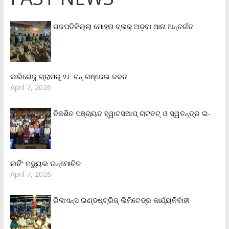
ଗଜପତିଜିଲ୍ଲା ମୋହନା ବ୍ଲକ୍‌ ଅଡ଼ବା ଥାନା ଅନ୍ତର୍ଗତ
କାରିଗେଜୁ ଗ୍ରାମରୁ ୨.୮ ଟନ୍ ଗଞ୍ଜେଇ ଜବତ
April 7, 2026
ବିକଶିତ ପଞ୍ଚାୟତ ହ୍ୱାଟସଆପ୍ ଚାଟବଟ୍ ଓ ସ୍ୱତନ୍ତ୍ର ଇ-
ଲର୍ନିଂ ମଡ୍ୟୁଲ ଉନ୍ମୋଚିତ
April 7, 2026
ରିଲାଏନ୍‌ସ ଇଣ୍ଡଷ୍ଟ୍ରିଜ୍ ଲିମିଟେଡ୍‌ର କାର୍ଯ୍ୟନିର୍ବାହୀ