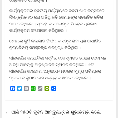
କାର୍ଯ୍ୟକ୍ରମର ଦ୍ଵିତୀୟ ପର୍ଯ୍ୟାୟରେ କବିତା ପାଠ ଉତ୍ସବରେ
ନିମନ୍ତ୍ରିତ ୨୦ ଜଣ ଅତିଥି କବି ସେମାନଙ୍କ ସ୍ବରଚିତ କବିତା
ପାଠ କରିଥିଲେ । ସ୍ନେହା ଦାସ ଲେଙ୍କା ଓ ବେଦ ପ୍ରକାଶ
କାର୍ଯ୍ୟକ୍ରମ ସଂଯୋଜନା କରିଥିଲେ ।
ଶେଷରେ କୁନି କଳାକାର ଫିଓନା ଦାସଙ୍କ ରାମାୟଣ ଆଧାରିତ
ନୃତ୍ୟଭିନୟ ସମସ୍ତଙ୍କ ମନମୁଗ୍ଧ କରିଥିଲା ।
ନୀଳକଇଁର ସମ୍ପାଦିକା ସସ୍ମିତା ଦାସ ସ୍ବାଗତ ଭାଷଣ ଦେବା ସହ
ଅତିଥି ମାନଙ୍କୁ ଆନୁଷ୍ଠାନିକ ସ୍ବାଗତ କରିଥିଲେ। ଏବଂ
ନୀଳକଇଁର ସହଯୋଗୀ ଅନୁଷ୍ଠାନ ମଦରର ମୂଖ୍ୟ ପରିଚାଳକ
ପ୍ରମୋଦ କୁମାର ଦାସ ଧନ୍ୟବାଦ ଜ୍ଞାପନ କରିଥିଲେ ।
F
T
E
W
C
P
S
a
w
m
h
o
r
h
c
i
a
a
p
i
a
e
t
i
t
y
n
r
b
t
l
s
L
t
e
←
ଆଜି ୨୫୦ଟି ନୂତନ ଆମ୍ବୁଲାନ୍ସର ଶୁଭାରମ୍ଭ କଲେ
o
e
A
i
F
o
r
p
n
r