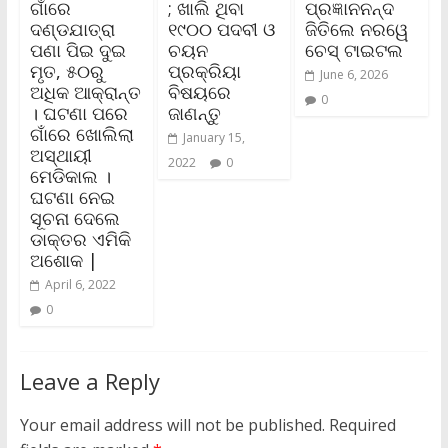
ଗାଁରେ
; ଖାଲି ଥିବା
ପ୍ରଜ୍ଞାନନନ୍ଦ
ଦଣ୍ଡଯାତ୍ରା
୧୯୦୦ ପଦବୀ ଓ
ଜିତିଲେ ନରୱେ
ପଣା ପିଇ ଦୁଇ
ଚୟନ
ଚେସ୍ ଟାଇଟଲ
ମୃତ, ୫୦ରୁ
ପ୍ରକ୍ରିୟା
June 6, 2026
ଅଧିକ ଆକ୍ରାନ୍ତ
ବିଷୟରେ
0
। ଘଟଣା ପରେ
ଜାଣନ୍ତୁ
ଗାଁରେ ଖୋଲିଲା
January 15,
ଅସ୍ଥାୟୀ
2022
0
ମେଡିକାଲ ।
ଘଟଣା ନେଇ
ସୂଚନା ଦେଲେ
ଡାକ୍ତର ଏମିକି
ଅଶୋକ |
April 6, 2022
0
Leave a Reply
Your email address will not be published.
Required