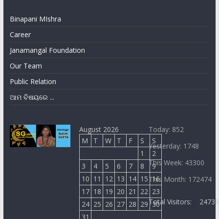
Binapani MIshra
Career
Janamangal Foundation
Our Team
Public Relation
ଆମ ବିଷୟରେ ...
August 2026
Today: 852
M
T
W
T
F
S
S
Yesterday: 1748
1
2
This Week: 43300
3
4
5
6
7
8
9
10
11
12
13
14
15
16
This Month: 172474
17
18
19
20
21
22
23
Total Visitors:
2473
24
25
26
27
28
29
30
31