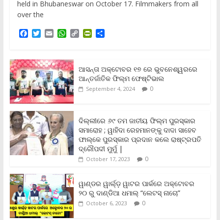
held in Bhubaneswar on October 17. Filmmakers from all
over the
F
T
E
W
C
P
S
a
w
m
h
o
r
h
c
i
a
a
p
i
a
e
t
i
t
y
n
r
b
t
l
s
L
t
e
ଆସନ୍ତା ଅକ୍ଟୋବର ୧୭ ରେ ଭୁବନେଶ୍ୱରରେ
o
e
A
i
F
ଆନ୍ତର୍ଜାତିକ ଫିଲ୍ମ ଫେଷ୍ଟିଭାଲ
o
r
p
n
r
0
September 4, 2024
k
p
k
i
e
n
ଦିଲ୍ଲୀରେ ୬୯ ତମ ଜାତୀୟ ଫିଲ୍ମ ପୁରସ୍କାର
d
ସମାରୋହ ; ୱାହିଦା ରେହମାନଙ୍କୁ ଦାଦା ସାହେବ
l
y
ଫାଲ୍‌କେ ପୁରସ୍କାର ପ୍ରଦାନ କଲେ ରାଷ୍ଟ୍ରପତି
ଦ୍ରୌପଦୀ ମୁର୍ମୁ |
0
October 17, 2023
ୱାଣ୍ଡର ୱାର୍ଲ୍‌ଡ଼ ୱାଟର ପାର୍କରେ ଅକ୍ଟୋବର
୨୦ ରୁ ଦାଣ୍ଡିଆ ଧମାଲ୍ “ଲେଟସ୍ ନାଚୋ”
0
October 6, 2023