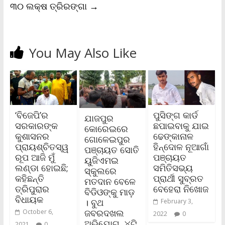
୩୦ ଲକ୍ଷ ତ୍ରିରଙ୍ଗା
→
You May Also Like
‘ବିଜେପି’ର
ପୁସିଙ୍ଗ କାର୍ଡ
ଯାଜପୁର
ସରକାରଙ୍କ
ଛପାଇବାକୁ ଯାଇ
କୋରେଇରେ
କୁଶାସନର
ଢେଙ୍କାନାଳ
ଗୋଳେଇପୁର
ପ୍ରାୟଶ୍ଚିତସ୍ୱ
ହିନ୍ଦୋଳ ନୂଆଗାଁ
ପଞ୍ଚାୟତ ସୋତି
ରୂପ ଆଜି ମୁଁ
ପଞ୍ଚାୟତ
ୟୁଜିଏମଇ
ଲଣ୍ଡା ହୋଇଛି;
ସମିତିସଭ୍ୟ
ସ୍କୁଲରେ
କହିଛନ୍ତି
ପ୍ରାର୍ଥୀ ସୁବ୍ରତ
ମତଦାନ ବେଳେ
ତ୍ରିପୁରାର
ବେହେରା ନିଖୋଜ
ବିଡିଓଙ୍କୁ ମାଡ଼
ବିଧାୟକ
। ବୁଥ
February 3,
ଜବରଦଖଲ
October 6,
2022
0
ଅଭିଯୋଗ, ୪ଟି
2021
0