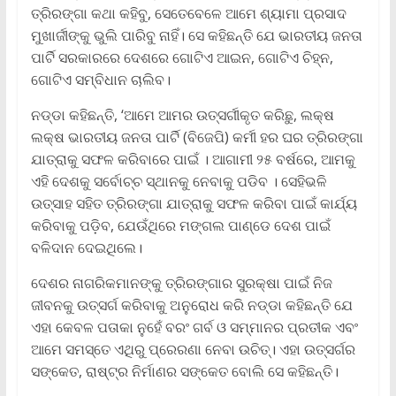
ତ୍ରିରଙ୍ଗା କଥା କହିବୁ, ସେତେବେଳେ ଆମେ ଶ୍ୟାମା ପ୍ରସାଦ
ମୁଖାର୍ଜୀଙ୍କୁ ଭୁଲି ପାରିବୁ ନାହିଁ। ସେ କହିଛନ୍ତି ଯେ ଭାରତୀୟ ଜନତା
ପାର୍ଟି ସରକାରରେ ଦେଶରେ ଗୋଟିଏ ଆଇନ, ଗୋଟିଏ ଚିହ୍ନ,
ଗୋଟିଏ ସମ୍ବିଧାନ ଚାଲିବ।
ନଡ୍ଡା କହିଛନ୍ତି, ‘ଆମେ ଆମର ଉତ୍ସର୍ଗୀକୃତ କରିଛୁ, ଲକ୍ଷ
ଲକ୍ଷ ଭାରତୀୟ ଜନତା ପାର୍ଟି (ବିଜେପି) କର୍ମୀ ହର ଘର ତ୍ରିରଙ୍ଗା
ଯାତ୍ରାକୁ ସଫଳ କରିବାରେ ପାଇଁ । ଆଗାମୀ ୨୫ ବର୍ଷରେ, ଆମକୁ
ଏହି ଦେଶକୁ ସର୍ବୋଚ୍ଚ ସ୍ଥାନକୁ ନେବାକୁ ପଡିବ । ସେହିଭଳି
ଉତ୍ସାହ ସହିତ ତ୍ରିରଙ୍ଗା ଯାତ୍ରାକୁ ସଫଳ କରିବା ପାଇଁ କାର୍ଯ୍ୟ
କରିବାକୁ ପଡ଼ିବ, ଯେଉଁଥିରେ ମଙ୍ଗଲ ପାଣ୍ଡେ ଦେଶ ପାଇଁ
ବଳିଦାନ ଦେଇଥିଲେ।
ଦେଶର ନାଗରିକମାନଙ୍କୁ ତ୍ରିରଙ୍ଗାର ସୁରକ୍ଷା ପାଇଁ ନିଜ
ଜୀବନକୁ ଉତ୍ସର୍ଗ କରିବାକୁ ଅନୁରୋଧ କରି ନଡ୍ଡା କହିଛନ୍ତି ଯେ
ଏହା କେବଳ ପତାକା ନୁହେଁ ବରଂ ଗର୍ବ ଓ ସମ୍ମାନର ପ୍ରତୀକ ଏବଂ
ଆମେ ସମସ୍ତେ ଏଥିରୁ ପ୍ରେରଣା ନେବା ଉଚିତ୍। ଏହା ଉତ୍ସର୍ଗର
ସଙ୍କେତ, ରାଷ୍ଟ୍ର ନିର୍ମାଣର ସଙ୍କେତ ବୋଲି ସେ କହିଛନ୍ତି।