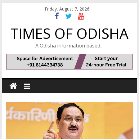
Skip
Friday, August 7, 2026
to
content
TIMES OF ODISHA
A Odisha information based…