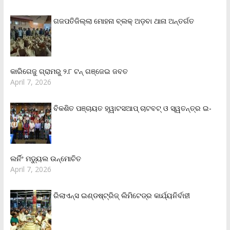
ଗଜପତିଜିଲ୍ଲା ମୋହନା ବ୍ଲକ୍‌ ଅଡ଼ବା ଥାନା ଅନ୍ତର୍ଗତ
କାରିଗେଜୁ ଗ୍ରାମରୁ ୨.୮ ଟନ୍ ଗଞ୍ଜେଇ ଜବତ
April 7, 2026
ବିକଶିତ ପଞ୍ଚାୟତ ହ୍ୱାଟସଆପ୍ ଚାଟବଟ୍ ଓ ସ୍ୱତନ୍ତ୍ର ଇ-
ଲର୍ନିଂ ମଡ୍ୟୁଲ ଉନ୍ମୋଚିତ
April 7, 2026
ରିଲାଏନ୍‌ସ ଇଣ୍ଡଷ୍ଟ୍ରିଜ୍ ଲିମିଟେଡ୍‌ର କାର୍ଯ୍ୟନିର୍ବାହୀ