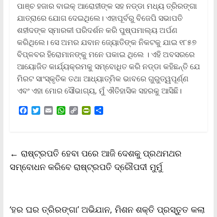
ପାଞ୍ଚ ହଜାର ବାଇକ୍ ଆରୋହୀଙ୍କ ସହ ନଡ୍ଡା ମଧ୍ୟ ତ୍ରିରଙ୍ଗା
ଯାତ୍ରାରେ ଯୋଗ ଦେଇଥିଲେ। ଏହାପୂର୍ବରୁ ବିଜେପି ସଭାପତି
ଶହୀଦଙ୍କ ସ୍ମାରକୀ ପରିଦର୍ଶନ କରି ପୁଷ୍ପମାଲ୍ୟ ଅର୍ପଣ
କରିଥିଲେ। ସେ ଅମର ଯବାନ ଜ୍ୟୋତିଙ୍କ ନିକଟକୁ ଯାଇ ୧୮୫୭
ବିପ୍ଳବର ହିରୋମାନଙ୍କୁ ମନେ ପକାଇ ଥିଲେ । ଏହି ଅବସରରେ
ଆୟୋଜିତ କାର୍ଯ୍ୟକ୍ରମକୁ ସମ୍ବୋଧିତ କରି ନଡ୍ଡା କହିଛନ୍ତି ଯେ
ମିରଟ ସାଂସ୍କୃତିକ ତଥା ଆଧ୍ୟାତ୍ମିକ ଭାବରେ ଗୁରୁତ୍ୱପୂର୍ଣ୍ଣ
ଏବଂ ଏହା ମୋର ସୌଭାଗ୍ୟ, ମୁଁ ଐତିହାସିକ ସହରକୁ ଆସିଛି।
F
T
E
W
C
P
S
a
w
m
h
o
r
h
c
i
a
a
p
i
a
e
t
i
t
y
n
r
b
t
l
s
L
t
e
←
ରାଷ୍ଟ୍ରପତି ହେବା ପରେ ଆଜି ଦେଶକୁ ପ୍ରଥମଥର
o
e
A
i
F
o
r
p
n
r
ସମ୍ବୋଧନ କରିବେ ରାଷ୍ଟ୍ରପତି ଦ୍ରୌପଦୀ ମୁର୍ମୁ
k
p
k
i
e
n
d
l
‘ହର ଘର ତ୍ରିରଙ୍ଗା’ ଅଭିଯାନ, ମିଶନ ଶକ୍ତି ପ୍ରସ୍ତୁତ କଲା
y