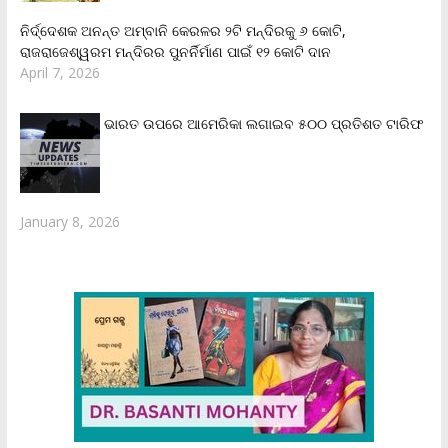
ନିର୍ଦ୍ଦେଶକ ଅନନ୍ତ ଅମ୍ବାନି କେରଳର ୨ଟି ମନ୍ଦିରକୁ ୬ କୋଟି,
ରାଜରାଜେଶ୍ୱରମ ମନ୍ଦିରର ପୁନର୍ନିର୍ମାଣ ପାଇଁ ୧୨ କୋଟି ଦାନ
April 7, 2026
ଭାରତ ଉପରେ ଆମେରିକା ଲଗାଇବ ୫୦୦ ପ୍ରତିଶତ ଟାରିଫ
January 8, 2026