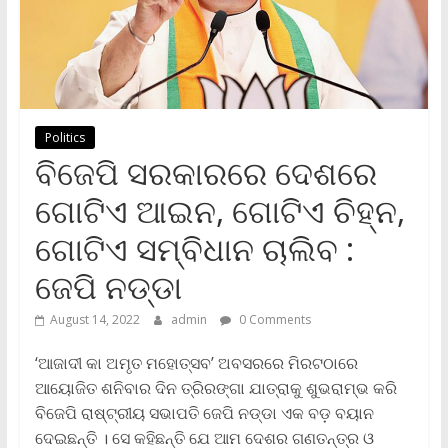
Politics
ବିଜେପି ସରକାରରେ ଦେଶରେ
ଗୋଟିଏ ଆଇନ, ଗୋଟିଏ ଚିହ୍ନ,
ଗୋଟିଏ ସମ୍ବିଧାନ ଚାଲିବ :
ଜେପି ନଡ୍ଡା
August 14, 2022
admin
0 Comments
‘ଆଜାଦୀ କା ଅମୃତ ମହୋତ୍ସବ’ ଅବସରରେ ମିରଟଠାରେ
ଆୟୋଜିତ ଶନିବାର ଦିନ ତ୍ରିରଙ୍ଗା ଯାତ୍ରାକୁ ଶୁଭରାମ୍ଭ କରି
ବିଜେପି ରାଷ୍ଟ୍ରୀୟ ସଭାପତି ଜେପି ନଡ୍ଡା ଏକ ବଡ଼ ବୟାନ
ଦେଇଛନ୍ତି । ସେ କହିଛନ୍ତି ଯେ ଆମ ଦେଶର ଗଣତନ୍ତ୍ର ଓ