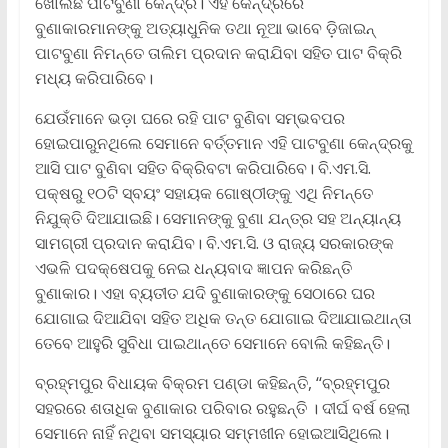
ଖୋଲିଛି ପାଟବୁଣା କେନ୍ଦ୍ର। ଏହି କେନ୍ଦ୍ରରେ
ବୁଣାକାରମାନଙ୍କୁ ଅତ୍ୟାଧୁନିକ ତଥା ନୂଆ ଭାବେ ଡ଼ିଜାଇନ୍‌
ପାଟବୁଣା ନିମନ୍ତେ ତାଲିମ ପ୍ରଦାନ କରାଯିବା ସହିତ ପାଟ ବିକ୍ରି
ମଧ୍ୟ କରିପାରିବେ।
ଯେଉଁମାନେ ଭଡ଼ା ଘରେ ରହି ପାଟ ବୁଣିବା ସମ୍ଭବପର
ହୋଇପାରୁନଥିଲେ ସେମାନେ ବର୍ତ୍ତମାନ ଏହି ପାଟବୁଣା କେନ୍ଦ୍ରକୁ
ଆସି ପାଟ ବୁଣିବା ସହିତ ବିକ୍ରିବଟା କରିପାରିବେ। ବି.ଏମ.ସି.
ପକ୍ଷରୁ ୧୦ଟି ସ୍ବୟଂ ସହାୟକ ଗୋଷ୍ଠୀଙ୍କୁ ଏଥି ନିମନ୍ତେ
ନିଯୁକ୍ତି ଦିଆଯାଇଛି। ସେମାନଙ୍କୁ ବୁଣା ଯନ୍ତ୍ର ସହ ଅନ୍ୟାନ୍ୟ
ସାମଗ୍ରୀ ପ୍ରଦାନ କରାଯିବ। ବି.ଏମ.ସି. ଓ ରାଜ୍ୟ ସରକାରଙ୍କ
ଏଭଳି ପଦକ୍ଷେପକୁ ନେଇ ଧନ୍ୟବାଦ ଜ୍ଞାପନ କରିଛନ୍ତି
ବୁଣାକାର। ଏହା ବ୍ୟତୀତ ଯଦି ବୁଣାକାରଙ୍କୁ ସେଠାରେ ଘର
ଯୋଗାଇ ଦିଆଯିବା ସହିତ ଅଧିକ ତନ୍ତ ଯୋଗାଇ ଦିଆଯାଇଥାନ୍ତା
ତେବେ ଆହୁରି ସୁବିଧା ପାଇଥାନ୍ତେ ସେମାନେ ବୋଲି କହିଛନ୍ତି।
ବ୍ରହ୍ମପୁର ବିଧାୟକ ବିକ୍ରମ ପଣ୍ଡା କହିଛନ୍ତି, ‘‘ବ୍ରହ୍ମପୁର
ସହରରେ ଶତାଧିକ ବୁଣାକାର ପରିବାର ରହୁଛନ୍ତି । ଦୀର୍ଘ ବର୍ଷ ହେଲା
ସେମାନେ ନାହିଁ ନଥିବା ସମସ୍ୟାର ସମ୍ମଖୀନ ହୋଇଆସିଥିଲେ।