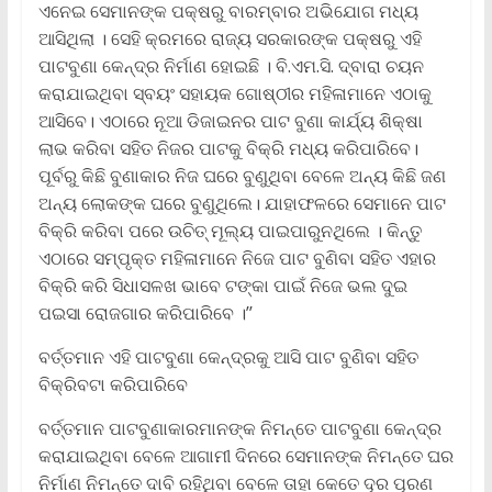
ଏନେଇ ସେମାନଙ୍କ ପକ୍ଷରୁ ବାରମ୍ବାର ଅଭିଯୋଗ ମଧ୍ୟ
ଆସିଥିଲା । ସେହି କ୍ରମରେ ରାଜ୍ୟ ସରକାରଙ୍କ ପକ୍ଷରୁ ଏହି
ପାଟବୁଣା କେନ୍ଦ୍ର ନିର୍ମାଣ ହୋଇଛି । ବି.ଏମ.ସି. ଦ୍ବାରା ଚୟନ
କରାଯାଇଥିବା ସ୍ବୟଂ ସହାୟକ ଗୋଷ୍ଠୀର ମହିଳାମାନେ ଏଠାକୁ
ଆସିବେ। ଏଠାରେ ନୂଆ ଡିଜାଇନର ପାଟ ବୁଣା କାର୍ଯ୍ୟ ଶିକ୍ଷା
ଲାଭ କରିବା ସହିତ ନିଜର ପାଟକୁ ବିକ୍ରି ମଧ୍ୟ କରିପାରିବେ।
ପୂର୍ବରୁ କିଛି ବୁଣାକାର ନିଜ ଘରେ ବୁଣୁଥିବା ବେଳେ ଅନ୍ୟ କିଛି ଜଣ
ଅନ୍ୟ ଲୋକଙ୍କ ଘରେ ବୁଣୁଥିଲେ। ଯାହାଫଳରେ ସେମାନେ ପାଟ
ବିକ୍ରି କରିବା ପରେ ଉଚିତ୍ ମୂଲ୍ୟ ପାଇପାରୁନଥିଲେ । କିନ୍ତୁ
ଏଠାରେ ସମ୍ପୃକ୍ତ ମହିଳାମାନେ ନିଜେ ପାଟ ବୁଣିବା ସହିତ ଏହାର
ବିକ୍ରି କରି ସିଧାସଳଖ ଭାବେ ଟଙ୍କା ପାଇଁ ନିଜେ ଭଲ ଦୁଇ
ପଇସା ରୋଜଗାର କରିପାରିବେ ।’’
ବର୍ତ୍ତମାନ ଏହି ପାଟବୁଣା କେନ୍ଦ୍ରକୁ ଆସି ପାଟ ବୁଣିବା ସହିତ
ବିକ୍ରିବଟା କରିପାରିବେ
ବର୍ତ୍ତମାନ ପାଟବୁଣାକାରମାନଙ୍କ ନିମନ୍ତେ ପାଟବୁଣା କେନ୍ଦ୍ର
କରାଯାଇଥିବା ବେଳେ ଆଗାମୀ ଦିନରେ ସେମାନଙ୍କ ନିମନ୍ତେ ଘର
ନିର୍ମାଣ ନିମନ୍ତେ ଦାବି ରହିଥିବା ବେଳେ ତାହା କେତେ ଦୂର ପୂରଣ