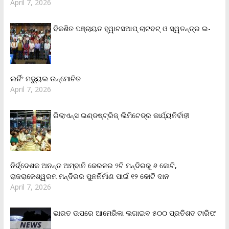
April 7, 2026
ବିକଶିତ ପଞ୍ଚାୟତ ହ୍ୱାଟସଆପ୍ ଚାଟବଟ୍ ଓ ସ୍ୱତନ୍ତ୍ର ଇ-
ଲର୍ନିଂ ମଡ୍ୟୁଲ ଉନ୍ମୋଚିତ
April 7, 2026
ରିଲାଏନ୍‌ସ ଇଣ୍ଡଷ୍ଟ୍ରିଜ୍ ଲିମିଟେଡ୍‌ର କାର୍ଯ୍ୟନିର୍ବାହୀ
ନିର୍ଦ୍ଦେଶକ ଅନନ୍ତ ଅମ୍ବାନି କେରଳର ୨ଟି ମନ୍ଦିରକୁ ୬ କୋଟି,
ରାଜରାଜେଶ୍ୱରମ ମନ୍ଦିରର ପୁନର୍ନିର୍ମାଣ ପାଇଁ ୧୨ କୋଟି ଦାନ
April 7, 2026
ଭାରତ ଉପରେ ଆମେରିକା ଲଗାଇବ ୫୦୦ ପ୍ରତିଶତ ଟାରିଫ