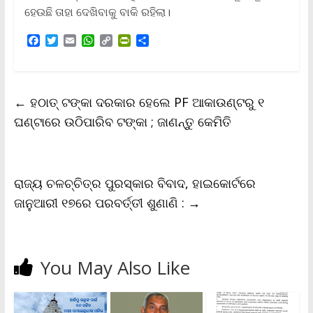
ହେଉଛି ତାହା ଦେଖିବାକୁ ବାକି ରହିଲା।
F
T
E
W
C
P
S
a
w
m
h
o
r
h
c
i
a
a
p
i
a
e
t
i
t
y
n
r
b
t
l
s
L
t
e
←
ହଠାତ୍ ଟଙ୍କା ଦରକାର ହେଲେ PF ଆକାଉଣ୍ଟରୁ ୧
o
e
A
i
F
o
r
p
n
r
ଘଣ୍ଟାରେ ଉଠିପାରିବ ଟଙ୍କା ; ଜାଣନ୍ତୁ କେମିତି
k
p
k
i
e
n
d
l
ରାଜ୍ୟ ଚଳଚ୍ଚିତ୍ର ପୁରସ୍କାର ବିବାଦ, ହାଇକୋର୍ଟରେ
y
ଜାନୁଆରୀ ୧୭ରେ ପରବର୍ତ୍ତୀ ଶୁଣାଣି :
→
You May Also Like