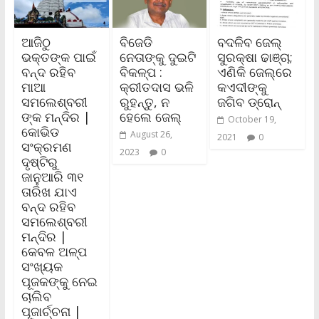
ଆଜିଠୁ
ବିଜେଡି
ବଦଳିବ ଜେଲ୍
ଭକ୍ତଙ୍କ ପାଇଁ
ନେତାଙ୍କୁ ଦୁଇଟି
ସୁରକ୍ଷା ଢାଞ୍ଚା;
ବନ୍ଦ ରହିବ
ବିକଳ୍ପ :
ଏଣିକି ଜେଲ୍‌ରେ
ମାଆ
କ୍ରୀତଦାସ ଭଳି
କଏଦୀଙ୍କୁ
ସମଲେଶ୍ବରୀ
ରୁହନ୍ତୁ, ନ
ଜଗିବ ଡ୍ରୋନ୍
ଙ୍କ ମନ୍ଦିର |
ହେଲେ ଜେଲ୍
October 19,
କୋଭିଡ
August 26,
2021
0
ସଂକ୍ରମଣ
2023
0
ଦୃଷ୍ଟିରୁ
ଜାନୁଆରି ୩୧
ତାରିଖ ଯାଏ
ବନ୍ଦ ରହିବ
ସମଲେଶ୍ବରୀ
ମନ୍ଦିର |
କେବଳ ଅଳ୍ପ
ସଂଖ୍ୟକ
ପୂଜକଙ୍କୁ ନେଇ
ଚାଲିବ
ପୂଜାର୍ଚ୍ଚନା |