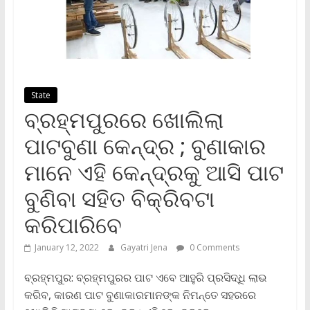
State
ବ୍ରହ୍ମପୁରରେ ଖୋଲିଲା
ପାଟବୁଣା କେନ୍ଦ୍ର ; ବୁଣାକାର
ମାନେ ଏହି କେନ୍ଦ୍ରକୁ ଆସି ପାଟ
ବୁଣିବା ସହିତ ବିକ୍ରିବଟା
କରିପାରିବେ
January 12, 2022
Gayatri Jena
0 Comments
ବ୍ରହ୍ମପୁର: ବ୍ରହ୍ମପୁରର ପାଟ ଏବେ ଆହୁରି ପ୍ରସିଦ୍ଧି ଲାଭ
କରିବ, କାରଣ ପାଟ ବୁଣାକାରମାନଙ୍କ ନିମନ୍ତେ ସହରରେ