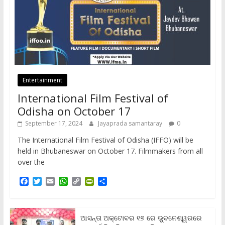
Entertainment
International Film Festival of
Odisha on October 17
September 17, 2024
Jayaprada samantaray
0
The International Film Festival of Odisha (IFFO) will be
held in Bhubaneswar on October 17. Filmmakers from all
over the
F
T
E
W
C
P
S
a
w
m
h
o
r
h
c
i
a
a
p
i
a
e
t
i
t
y
n
r
b
t
l
s
L
t
e
ଆସନ୍ତା ଅକ୍ଟୋବର ୧୭ ରେ ଭୁବନେଶ୍ୱରରେ