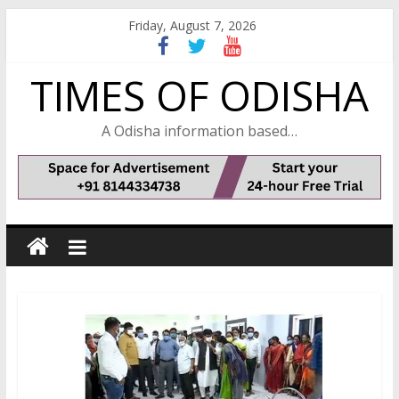
Skip
Friday, August 7, 2026
to
content
TIMES OF ODISHA
A Odisha information based…