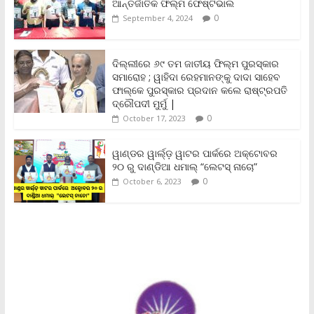
o
e
A
i
F
ଆନ୍ତର୍ଜାତିକ ଫିଲ୍ମ ଫେଷ୍ଟିଭାଲ
o
r
p
n
r
0
September 4, 2024
k
p
k
i
e
n
ଦିଲ୍ଲୀରେ ୬୯ ତମ ଜାତୀୟ ଫିଲ୍ମ ପୁରସ୍କାର
d
ସମାରୋହ ; ୱାହିଦା ରେହମାନଙ୍କୁ ଦାଦା ସାହେବ
l
y
ଫାଲ୍‌କେ ପୁରସ୍କାର ପ୍ରଦାନ କଲେ ରାଷ୍ଟ୍ରପତି
ଦ୍ରୌପଦୀ ମୁର୍ମୁ |
0
October 17, 2023
ୱାଣ୍ଡର ୱାର୍ଲ୍‌ଡ଼ ୱାଟର ପାର୍କରେ ଅକ୍ଟୋବର
୨୦ ରୁ ଦାଣ୍ଡିଆ ଧମାଲ୍ “ଲେଟସ୍ ନାଚୋ”
0
October 6, 2023