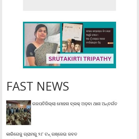
FAST NEWS
ଗଜପତିଜିଲ୍ଲା ମୋହନା ବ୍ଲକ୍‌ ଅଡ଼ବା ଥାନା ଅନ୍ତର୍ଗତ
କାରିଗେଜୁ ଗ୍ରାମରୁ ୨.୮ ଟନ୍ ଗଞ୍ଜେଇ ଜବତ