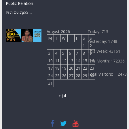
Public Relation
ଆମ ବିଷୟରେ ...
August 2026
Today: 713
M
T
W
T
F
S
S
Yesterday: 1748
1
2
This Week: 43161
3
4
5
6
7
8
9
10
11
12
13
14
15
16
This Month: 172336
17
18
19
20
21
22
23
Total Visitors:
2473
24
25
26
27
28
29
30
31
« Jul