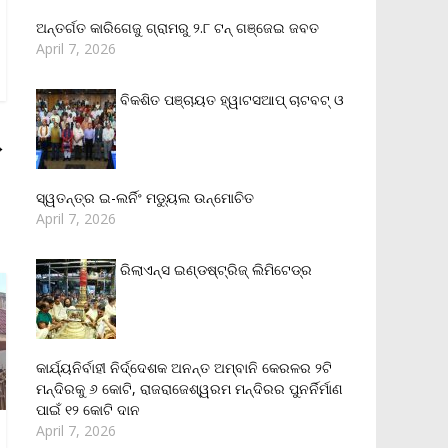
ଅନ୍ତର୍ଗତ କାରିଗେଜୁ ଗ୍ରାମରୁ ୨.୮ ଟନ୍ ଗଞ୍ଜେଇ ଜବତ
April 7, 2026
ବିକଶିତ ପଞ୍ଚାୟତ ହ୍ୱାଟସଆପ୍ ଚାଟବଟ୍ ଓ
→
ସ୍ୱତନ୍ତ୍ର ଇ-ଲର୍ନିଂ ମଡ୍ୟୁଲ ଉନ୍ମୋଚିତ
April 7, 2026
ରିଲାଏନ୍‌ସ ଇଣ୍ଡଷ୍ଟ୍ରିଜ୍ ଲିମିଟେଡ୍‌ର
କାର୍ଯ୍ୟନିର୍ବାହୀ ନିର୍ଦ୍ଦେଶକ ଅନନ୍ତ ଅମ୍ବାନି କେରଳର ୨ଟି
ମନ୍ଦିରକୁ ୬ କୋଟି, ରାଜରାଜେଶ୍ୱରମ ମନ୍ଦିରର ପୁନର୍ନିର୍ମାଣ
ପାଇଁ ୧୨ କୋଟି ଦାନ
April 7, 2026