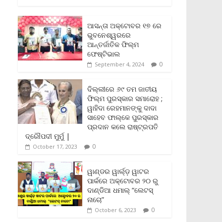
c
i
a
a
p
i
a
e
t
i
t
y
n
r
b
t
l
s
L
t
e
ଆସନ୍ତା ଅକ୍ଟୋବର ୧୭ ରେ
o
e
A
i
F
ଭୁବନେଶ୍ୱରରେ
o
r
p
n
r
ଆନ୍ତର୍ଜାତିକ ଫିଲ୍ମ
k
p
k
i
ଫେଷ୍ଟିଭାଲ
e
0
September 4, 2024
n
d
l
ଦିଲ୍ଲୀରେ ୬୯ ତମ ଜାତୀୟ
y
ଫିଲ୍ମ ପୁରସ୍କାର ସମାରୋହ ;
ୱାହିଦା ରେହମାନଙ୍କୁ ଦାଦା
ସାହେବ ଫାଲ୍‌କେ ପୁରସ୍କାର
ପ୍ରଦାନ କଲେ ରାଷ୍ଟ୍ରପତି
ଦ୍ରୌପଦୀ ମୁର୍ମୁ |
0
October 17, 2023
ୱାଣ୍ଡର ୱାର୍ଲ୍‌ଡ଼ ୱାଟର
ପାର୍କରେ ଅକ୍ଟୋବର ୨୦ ରୁ
ଦାଣ୍ଡିଆ ଧମାଲ୍ “ଲେଟସ୍
ନାଚୋ”
0
October 6, 2023