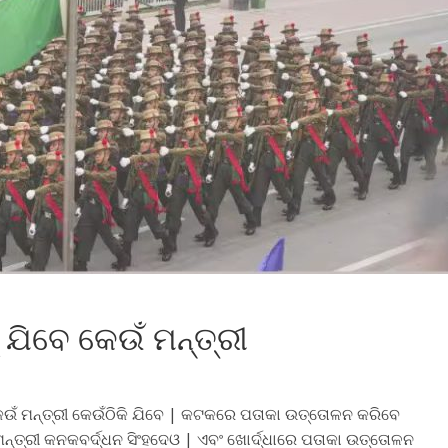
 ଯିବେ କେଉଁ ମନ୍ତ୍ରୀ
 କେଉଁ ମନ୍ତ୍ରୀ କେଉଁଠିକି ଯିବେ | କଟକରେ ପତାକା ଉତ୍ତୋଳନ କରିବେ
ମନ୍ତ୍ରୀ କନକବର୍ଦ୍ଧନ ସିଂହଦେଓ | ଏବଂ ଖୋର୍ଦ୍ଧାରେ ପତାକା ଉତ୍ତୋଳନ