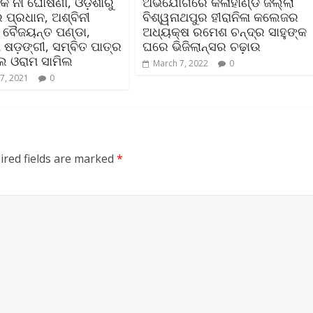
 ନାଁ ଘୋଷଣା, ଓଡ଼ିଶାରୁ
ଅଭିଯୋଗରେ କଳାହାଣ୍ଡି ଜିଲ୍ଲା
୍ର ପ୍ରଧାନ, ଅଶ୍ବିନୀ
ବିଶ୍ୱନାଥପୁର ହୀରାନିଳା କଲେଜର
 ବୈଜୟନ୍ତ ପଣ୍ଡା,
ଅଧ୍ୟକ୍ଷ ରମେଶ ଚନ୍ଦ୍ର ସାହୁଙ୍କ
 ଷଡ଼ଙ୍ଗୀ, ସମ୍ବିତ ପାତ୍ର
ଘରେ ଭିଜିଲାନ୍ସର ଚଢ଼ାଉ
ଲ ଓରାମ ସାମିଲ
March 7, 2022
0
7, 2021
0
ired fields are marked
*