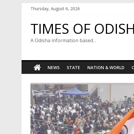
Skip
Thursday, August 6, 2026
to
content
TIMES OF ODIS
A Odisha information based…
NEWS
STATE
NATION & WORLD
C