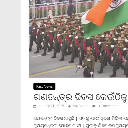
Fast News
ଗଣତନ୍ତ୍ର ଦିବସ କେଉଁଠିକୁ
January 21, 2025
Sai Sudha
0 Comments
ଗଣତନ୍ତ୍ର ଦିବସ ଆସୁଛି | ଏହାକୁ ନେଇ ସୂଚନା ମିଳିଲା
ମୁଖ୍ୟମନ୍ତ୍ରୀ ମୋହନ ମାଝୀ | ପୁରୀକୁ ଯିବେ ଉପମୁଖ୍ୟ