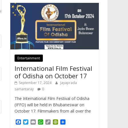
Entertainment
International Film Festival
of Odisha on October 17
September 17, 2024
Jayaprada
samantaray
0
The International Film Festival of Odisha
(IFFO) will be held in Bhubaneswar on
October 17. Filmmakers from all over the
F
T
E
W
C
P
S
a
w
m
h
o
r
h