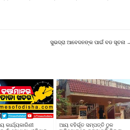
ସୁଭଦ୍ରା ଆବେଦନଙ୍କ ପାଇଁ ବଡ ସୂଚନା
ୟ କାର୍ଯ୍ୟକାରିଣୀ
ଆୟ ବହିର୍ଭୂତ ସମ୍ପତ୍ତି ଠୁଳ