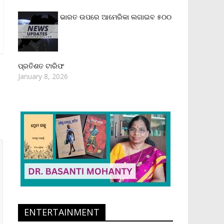
ଭାରତ ଉପରେ ଆମେରିକା ଲଗାଇବ ୫୦୦
ପ୍ରତିଶତ ଟାରିଫ
January 8, 2026
ENTERTAINMENT