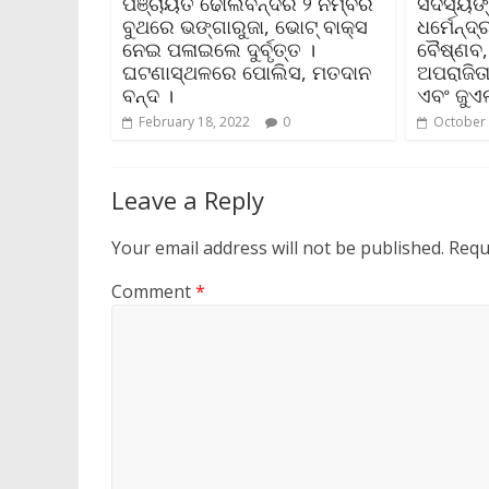
ପଞ୍ଚାୟତ ଢୋଲବନ୍ଦର ୨ ନମ୍ବର
ସଦସ୍ୟଙ୍କ
ବୁଥରେ ଭଙ୍ଗାରୁଜା, ଭୋଟ୍ ବାକ୍ସ
ଧର୍ମେନ୍ଦ
ନେଇ ପଳାଇଲେ ଦୁର୍ବୃତ୍ତ ।
ବୈଷ୍ଣବ,
ଘଟଣାସ୍ଥଳରେ ପୋଲିସ, ମତଦାନ
ଅପରାଜିତା
ବନ୍ଦ ।
ଏବଂ ଜୁଏ
February 18, 2022
0
October 
Leave a Reply
Your email address will not be published.
Requ
Comment
*