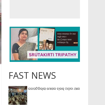
FAST NEWS
ଗଜପତିଜିଲ୍ଲା ମୋହନା ବ୍ଲକ୍‌ ଅଡ଼ବା ଥାନା