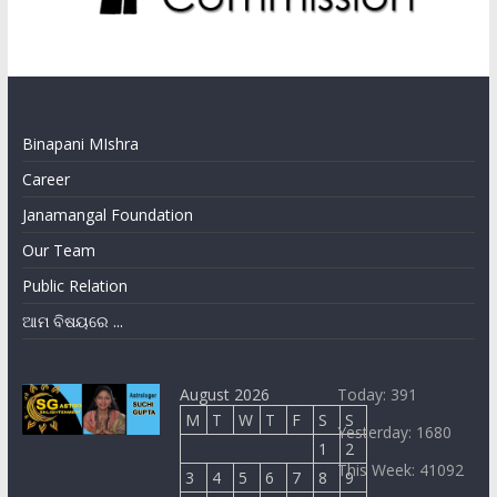
Binapani MIshra
Career
Janamangal Foundation
Our Team
Public Relation
ଆମ ବିଷୟରେ ...
August 2026
Today: 391
M
T
W
T
F
S
S
Yesterday: 1680
1
2
This Week: 41092
3
4
5
6
7
8
9