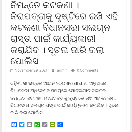
ନିମନ୍ତେ କଟକଣା ।
ନିରାପତ୍ତାକୁ ଦୃଷ୍ଟିରେ ରଖି ଏହି
କଟକଣା ବିଧାନସଭା ସଲଗ୍ନ
ରାସ୍ତା ପାଇଁ କାର୍ଯ୍ୟକାରୀ
କରାଯିବ । ସୂଚନା ଜାରି କଲା
ପୋଲିସ
November 29, 2021
admin
0 Comments
ଓଡ଼ିଶା ସହରାଞ୍ଚଳ ଆଇନ ୨୦୦୩ର ଧାରା ୨୮ ଅନୁସାରେ
ବିଧାନସଭା ଅଧିବେଶନ ସମୟରେ ମୋଟରଯାନ ଚଳାଚଳ
ନିମନ୍ତେ କଟକଣା । ନିରାପତ୍ତାକୁ ଦୃଷ୍ଟିରେ ରଖି ଏହି କଟକଣା
ବିଧାନସଭା ସଲଗ୍ନ ରାସ୍ତା ପାଇଁ କାର୍ଯ୍ୟକାରୀ କରାଯିବ । ସୂଚନା
ଜାରି କଲା ପୋଲିସ
F
T
E
W
C
P
S
a
w
m
h
o
r
h