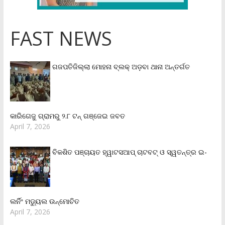
FAST NEWS
ଗଜପତିଜିଲ୍ଲା ମୋହନା ବ୍ଲକ୍‌ ଅଡ଼ବା ଥାନା ଅନ୍ତର୍ଗତ
କାରିଗେଜୁ ଗ୍ରାମରୁ ୨.୮ ଟନ୍ ଗଞ୍ଜେଇ ଜବତ
April 7, 2026
ବିକଶିତ ପଞ୍ଚାୟତ ହ୍ୱାଟସଆପ୍ ଚାଟବଟ୍ ଓ ସ୍ୱତନ୍ତ୍ର ଇ-
ଲର୍ନିଂ ମଡ୍ୟୁଲ ଉନ୍ମୋଚିତ
April 7, 2026