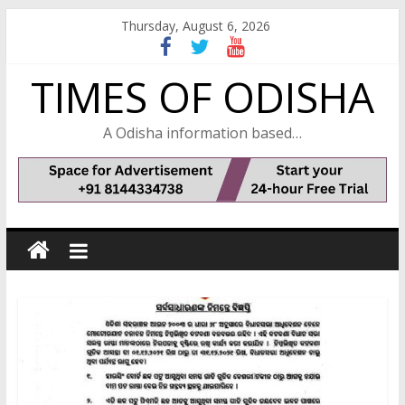
Skip
Thursday, August 6, 2026
to
content
TIMES OF ODISHA
A Odisha information based…