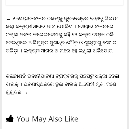
c
i
a
a
p
i
a
e
t
i
t
y
n
r
b
t
l
s
L
t
e
←
୨ ସେୟାର-ବଜାର ଠକଙ୍କୁ ଭୁବନେଶ୍ବର ବାହାରୁ ଗିରଫ
o
e
A
i
F
o
r
p
n
r
କଲା ଲକ୍ଷ୍ମୀସାଗର ଥାନା ପୋଲିସ । ସେୟାର ବଜାରରେ
k
p
k
i
ଟଙ୍କା ଡବଲ କରେଇଦେବାକୁ କହି ୧୨ ଲକ୍ଷ ଟଙ୍କା ଠକି
e
n
ନେଇଥିଲେ ଅଭିଯୁକ୍ତ ସୁଶାନ୍ତ ଗୌଡ଼ ଓ ଶୁଭ୍ରାଂଶୁ ଶେଖର
d
l
ପରିଡ଼ା । ଲକ୍ଷ୍ମୀସାଗର ଥାନାରେ ହୋଇଥିଲା ଅଭିଯୋଗ
y
କଳାହାଣ୍ଡି ଭବାନୀପାଟଣା ଟ୍ରାକ୍ଟରକୁ ପଛପଟୁ ଧକ୍କା ଦେଲା
ବାଇକ୍‌ । ଘଟଣାସ୍ଥଳରେ ଦୁଇ ବାଇକ୍ ଆରୋହୀ ମୃତ, ଜଣେ
ଗୁରୁତର
→
You May Also Like