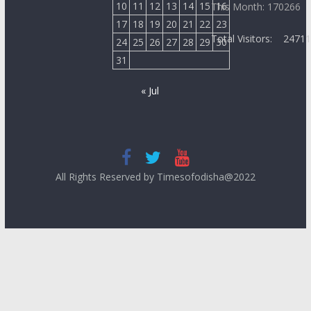
10
11
12
13
14
15
16
This Month: 170266
17
18
19
20
21
22
23
Total Visitors:
2471
24
25
26
27
28
29
30
31
« Jul
All Rights Reserved by Timesofodisha@2022