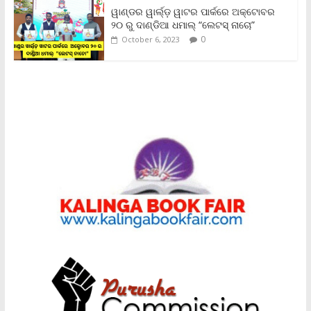
ୱାଣ୍ଡର ୱାର୍ଲ୍‌ଡ଼ ୱାଟର ପାର୍କରେ ଅକ୍ଟୋବର
୨୦ ରୁ ଦାଣ୍ଡିଆ ଧମାଲ୍ “ଲେଟସ୍ ନାଚୋ”
0
October 6, 2023