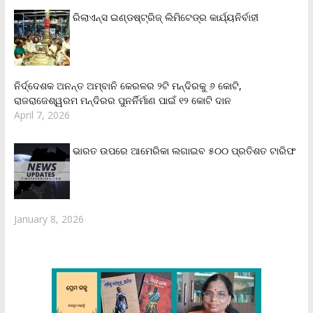
ରିଲାଏନ୍‌ସ ଇଣ୍ଡଷ୍ଟ୍ରିଜ୍ ଲିମିଟେଡ୍‌ର କାର୍ଯ୍ୟନିର୍ବାହୀ
ନିର୍ଦ୍ଦେଶକ ଅନନ୍ତ ଅମ୍ବାନି କେରଳର ୨ଟି ମନ୍ଦିରକୁ ୬ କୋଟି,
ରାଜରାଜେଶ୍ୱରମ ମନ୍ଦିରର ପୁନର୍ନିର୍ମାଣ ପାଇଁ ୧୨ କୋଟି ଦାନ
April 7, 2026
ଭାରତ ଉପରେ ଆମେରିକା ଲଗାଇବ ୫୦୦ ପ୍ରତିଶତ ଟାରିଫ
January 8, 2026