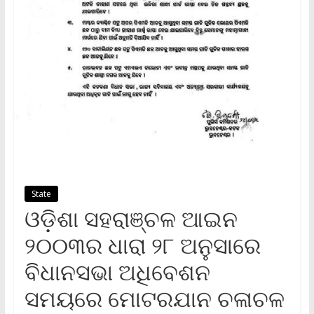
State
ଓଡ଼ିଶା ସହରାଞ୍ଚଳ ଆଇନ
୨୦୦୩ର ଧାରା ୨୮ ଅନୁସାରେ
ବିଧାନସଭା ଅଧିବେଶନ
ସମୟରେ ମୋଟରଯାନ ଚଳାଚଳ