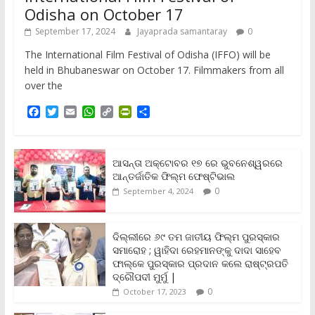
Odisha on October 17
September 17, 2024
Jayaprada samantaray
0
The International Film Festival of Odisha (IFFO) will be
held in Bhubaneswar on October 17. Filmmakers from all
over the
F
T
E
W
C
P
S
a
w
m
h
o
r
h
c
i
a
a
p
i
a
e
t
i
t
y
n
r
b
t
l
s
L
t
e
ଆସନ୍ତା ଅକ୍ଟୋବର ୧୭ ରେ ଭୁବନେଶ୍ୱରରେ
o
e
A
i
F
ଆନ୍ତର୍ଜାତିକ ଫିଲ୍ମ ଫେଷ୍ଟିଭାଲ
o
r
p
n
r
0
September 4, 2024
k
p
k
i
e
n
ଦିଲ୍ଲୀରେ ୬୯ ତମ ଜାତୀୟ ଫିଲ୍ମ ପୁରସ୍କାର
d
ସମାରୋହ ; ୱାହିଦା ରେହମାନଙ୍କୁ ଦାଦା ସାହେବ
l
y
ଫାଲ୍‌କେ ପୁରସ୍କାର ପ୍ରଦାନ କଲେ ରାଷ୍ଟ୍ରପତି
ଦ୍ରୌପଦୀ ମୁର୍ମୁ |
0
October 17, 2023