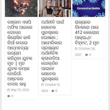
ଗଞ୍ଜାମ ଏସପି
ଅର୍ଥନୀତି ପାଇଁ
ରାଜ୍ୟରେ
ଅଫିସ ଆଗରେ
ନୋବେଲ
ଦିନକରେ ଆଉ
ଦେହରେ
ପୁରସ୍କାର
412 କୋରୋନା
କିରୋସିନ ଢାଳି
ଘୋଷଣା ;
ଆକ୍ରାନ୍ତ
ନିଆଁ ଲଗାଇ
ଆମେରିକାର
ଚିହ୍ନଟ, 2 ମୃତ
ଆତ୍ମହତ୍ୟା
ପ୍ରଖ୍ୟାତ
October 28,
ଉଦ୍ୟମ
ଅର୍ଥନୀତିଜ୍ଞ
2021
0
କରିଥିବା ଯୁବକ
କ୍ଲାଉଡିଆ
ମୃତ | ମୃତ
ଗୋଲ୍ଡିନ
ଯୁବକ ରମ୍ଭା
ପାଇବେ
ବୋରିଗାଁ
ନୋବେଲ
ଅଞ୍ଚଳର
ପୁରସ୍କାର
ବାଦଲ ସାହୁ
October 9,
May 15, 2022
2023
0
0