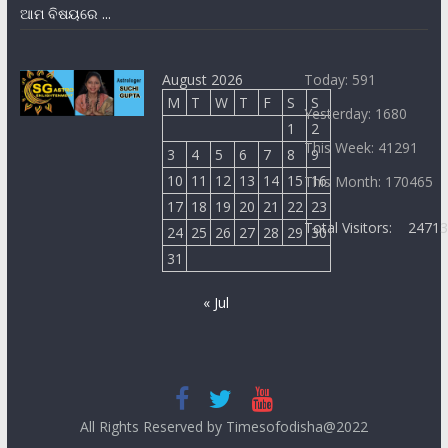
ଆମ ବିଷୟରେ ...
August 2026
Today: 591
M
T
W
T
F
S
S
Yesterday: 1680
1
2
This Week: 41291
3
4
5
6
7
8
9
10
11
12
13
14
15
16
This Month: 170465
17
18
19
20
21
22
23
Total Visitors:
2471
24
25
26
27
28
29
30
31
« Jul
All Rights Reserved by Timesofodisha@2022