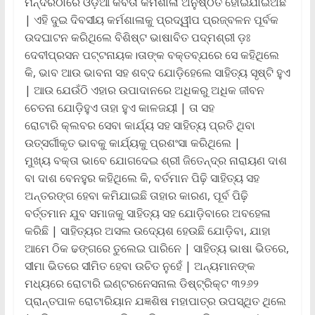
ମନ୍ଦିରଠାରେ ଓଡ଼ିଆ କବିତା କର୍ମଶାଳା ଅନୁଷ୍ଠିତ ହୋଇଯାଇଅଛି
| ଏହି ଦୁଇ ଦିବସୀୟ କର୍ମଶାଳାକୁ ପ୍ରଦ୍ୱୀପ ପ୍ରଜ୍ବଳନ ପୂର୍ବକ
ଉଦଘାଟନ କରିଥିଲେ ବିଶିଷ୍ଟ ଭାଷାବିତ ପଦ୍ମଶ୍ରୀ ଡ଼ଃ
ଦେବୀପ୍ରସନ ପଟ୍ଟନାୟକ।ତାଙ୍କ ବକ୍ତବ୍ଯରେ ସେ କହିଥିଲେ
କି, ଭାବ ଆଉ ଭାବନା ସହ ଶବ୍ଦ ଯୋଡ଼ିହେଲେ ସାହିତ୍ୟ ସୃଷ୍ଟି ହୁଏ
| ଆଉ ଯେଉଁଠି ଏହାର ଉପାଦାନରେ ଅଧିକରୁ ଅଧିକ ଜୀବନ
ଚେତନା ଯୋଡ଼ିହୁଏ ତାହା ହୁଏ କାଳଜୟୀ | ତା ସହ
ରୋଟାରି କ୍ଲବର ସେବା କାର୍ଯ୍ୟ ସହ ସାହିତ୍ୟ ପ୍ରତି ଥିବା
ଉତ୍ସର୍ଗୀକୃତ ଭାବକୁ କାର୍ଯ୍ୟକୁ ପ୍ରଶଂସା କରିଥିଲେ |
ମୁଖ୍ୟ ବକ୍ତା ଭାବେ ଯୋଗଦେଇ ଶ୍ରୀ ଜିତେନ୍ଦ୍ର ନାରାୟଣ ଦାଶ
ବା ଦାଶ ବେନହୁର କହିଥିଲେ କି, ବର୍ତମାନ ପିଢ଼ି ସାହିତ୍ୟ ସହ
ଅନ୍ତରଙ୍ଗ ହେବା କମିଯାଇଛି ତାହାର କାରଣ, ପୂର୍ବ ପିଢ଼ି
ବର୍ତ୍ତମାନ ଯୁବ ସମାଜକୁ ସାହିତ୍ୟ ସହ ଯୋଡ଼ିବାରେ ଅବହେଳା
କରିଛି | ସାହିତ୍ୟର ଅସଲ ଉଦ୍ୟେଶ ହେଉଛି ଯୋଡ଼ିବା, ଯାହା
ଆମେ ଠିକ ଢଙ୍ଗରେ ତୁଲେଇ ପାରିନେ | ସାହିତ୍ୟ ଭାଷା ଭିତରେ,
ସୀମା ଭିତରେ ସୀମିତ ହେବା ଉଚିତ ନୁହେଁ | ଅନ୍ୟମାନଙ୍କ
ମଧ୍ୟରେ ରୋଟାରି ଇଣ୍ଟରନେସନାଲ ଡିଷ୍ଟ୍ରିକ୍ଟ ୩୨୬୨
ପ୍ରାନ୍ତପାଳ ରୋଟାରିୟାନ ଯଜ୍ଞଶିଷ ମହାପାତ୍ର ଉପସ୍ଥିତ ଥିଲେ