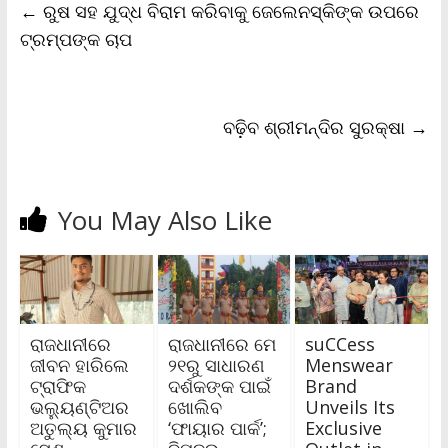
←
ରୁଷ ସହ ଯୁଦ୍ଧ ବିରାମ କରିବାକୁ ଜେଲେନସ୍କିଙ୍କ ଉପରେ
o
e
A
i
F
o
r
p
n
r
ଟ୍ରମ୍ପଙ୍କ ଚାପ
k
p
k
i
e
n
d
l
ବଢ଼ିବ ଶ୍ରୀମନ୍ଦିର ସୁରକ୍ଷା
→
y
You May Also Like
ରାଜଧାନୀରେ
ରାଜଧାନୀରେ ମେ
suCCess
ଜୀବନ ହାରିଲେ
୨୧ରୁ ସାଧାରଣ
Menswear
ଟ୍ରାଫିକ
ଦର୍ଶକଙ୍କ ପାଇଁ
Brand
ଭଲ୍ୟୁଣ୍ଟିଅର
ଖୋଲିବ
Unveils Its
ଅତୁଲ୍ୟ କୁମାର
‘ଫାୟାର ପାର୍କ’;
Exclusive