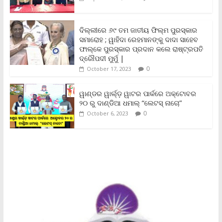
k
p
k
i
e
n
ଦିଲ୍ଲୀରେ ୬୯ ତମ ଜାତୀୟ ଫିଲ୍ମ ପୁରସ୍କାର
d
ସମାରୋହ ; ୱାହିଦା ରେହମାନଙ୍କୁ ଦାଦା ସାହେବ
l
y
ଫାଲ୍‌କେ ପୁରସ୍କାର ପ୍ରଦାନ କଲେ ରାଷ୍ଟ୍ରପତି
ଦ୍ରୌପଦୀ ମୁର୍ମୁ |
0
October 17, 2023
ୱାଣ୍ଡର ୱାର୍ଲ୍‌ଡ଼ ୱାଟର ପାର୍କରେ ଅକ୍ଟୋବର
୨୦ ରୁ ଦାଣ୍ଡିଆ ଧମାଲ୍ “ଲେଟସ୍ ନାଚୋ”
0
October 6, 2023