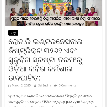
City
ରୋଟାରି ଇଣ୍ଟରନେସନାଲ
ଡିଷ୍ଟ୍ରିକ୍ଟ ୩୨୬୨ ଏବଂ
ସୁକୁବିନା ସ୍ରଷ୍ଟା ତରଫରୁ
ଓଡ଼ିଆ କବିତା କର୍ମଶାଳା
ଉଦଘାଟିତ:
March 2, 2025
Sai Sudha
0 Comments
ଭୁବନଶ୍ୱର: ରୋଟାରି ଇଣ୍ଟରନେସନାଲ ଡିଷ୍ଟ୍ରିକ୍ଟ ୩୨୬୨
ଏବଂ ସୁକୁବିନା ଟ୍ରଷ୍ଟର ମିଳିତ ଆନୁକୂଲ୍ୟରେ ସ୍ଥାନୀୟ ବୁଦ୍ଧ