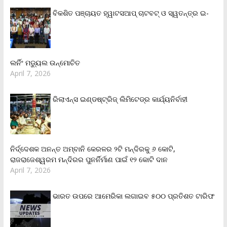
ବିକଶିତ ପଞ୍ଚାୟତ ହ୍ୱାଟସଆପ୍ ଚାଟବଟ୍ ଓ ସ୍ୱତନ୍ତ୍ର ଇ-
ଲର୍ନିଂ ମଡ୍ୟୁଲ ଉନ୍ମୋଚିତ
April 7, 2026
ରିଲାଏନ୍‌ସ ଇଣ୍ଡଷ୍ଟ୍ରିଜ୍ ଲିମିଟେଡ୍‌ର କାର୍ଯ୍ୟନିର୍ବାହୀ
ନିର୍ଦ୍ଦେଶକ ଅନନ୍ତ ଅମ୍ବାନି କେରଳର ୨ଟି ମନ୍ଦିରକୁ ୬ କୋଟି,
ରାଜରାଜେଶ୍ୱରମ ମନ୍ଦିରର ପୁନର୍ନିର୍ମାଣ ପାଇଁ ୧୨ କୋଟି ଦାନ
April 7, 2026
ଭାରତ ଉପରେ ଆମେରିକା ଲଗାଇବ ୫୦୦ ପ୍ରତିଶତ ଟାରିଫ