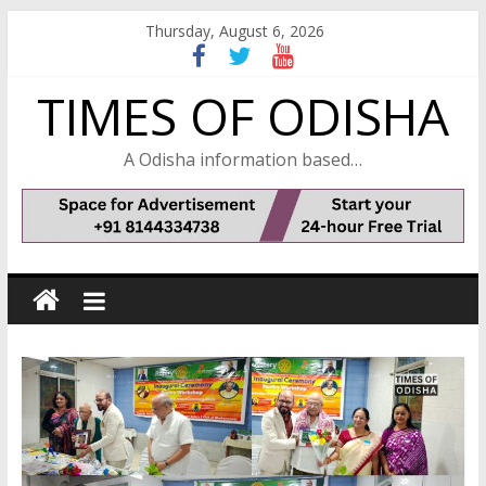
Skip
Thursday, August 6, 2026
to
content
TIMES OF ODISHA
A Odisha information based…