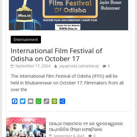
Entertainment
International Film Festival of
Odisha on October 17
September 17, 2024
Jayaprada samantaray
0
The International Film Festival of Odisha (IFFO) will be
held in Bhubaneswar on October 17. Filmmakers from all
over the
F
T
E
W
C
P
S
a
w
m
h
o
r
h
c
i
a
a
p
i
a
e
t
i
t
y
n
r
b
t
l
s
L
t
e
ଆସନ୍ତା ଅକ୍ଟୋବର ୧୭ ରେ ଭୁବନେଶ୍ୱରରେ
o
e
A
i
F
ଆନ୍ତର୍ଜାତିକ ଫିଲ୍ମ ଫେଷ୍ଟିଭାଲ
o
r
p
n
r
0
September 4, 2024