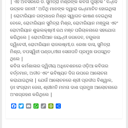
| ଏହି ଅବସରରେ ଡ. ସୁମିତ୍ରା ମିଶ୍ରଙ୍କ କବିତା ପୁସ୍ତକ ‘ ବନ୍ଦେ
ଉତ୍କଳ ଜନନୀ ‘ ଅତିଥି ମାନଙ୍କ ଦ୍ୱାରା ଉନ୍ମୋଚିତ ହୋଇଥିଲା
| ରୋଟାରିୟାନ ଗଙ୍ଗାଧର ମିଶ୍ର ସ୍ୱାଗତ ଭାଷଣ ଦେଇଥିଲା
ବେଳେ, ରୋଟାରିୟାନ ସୁମିତ୍ରା ମିଶ୍ର, ରୋଟାରିୟାନ ମଞ୍ଜୁଳା ଏବଂ
ରୋଟାରିୟାନ ଶୁଭଲକ୍ଷ୍ମୀ ରଥ ମଞ୍ଚ ପରିଚାଳନାରେ ସହଯୋଗ
କରିଥିଲେ | ରୋଟାରିଆନ ଜୟନ୍ତୀ ଜଗଦେବ, ତରୁଲତା
ଦ୍ୱିବେଦୀ, ରୋଟାରିୟାନ ରାଜଲଷ୍ମୀ,ଡ. ରେଖା ଦାସ, ସୁମିତ୍ରା
ମିଶ୍ର, ତପସ୍ୱିନୀ ପଣ୍ଡା,ମୀନା ସେନାପତି ପ୍ରମୁଖ ଉପସ୍ଥିତ
ଥିଲେ |
କବିତା କର୍ମଶାଳାର ଦ୍ୱିତୀୟ ଅଧିବେଶନରେ ଓଡ଼ିଆ କବିତାର
ବର୍ତ୍ତମାନ, ଅତୀତ ଏବଂ ଭବିଷ୍ୟତ ଦିଗ ଉପରେ ଆଲୋଚନା
କରାଯାଇଥିଲା | ଯେଉଁ ଆଲୋଚନରେ ଶ୍ରୀ ପ୍ରଦୀପ ବିଶ୍ୱାଳ,
ଡ଼ଃ ସଂଗ୍ରାମ ଜେନା, ଶ୍ରୀମତି ମମତା ଦାଶ ପ୍ରମୁଖ ଆଲୋଚନାରେ
ଅଂଶଗ୍ରହଣ କରିଥିଲେ |
F
T
E
W
C
P
S
a
w
m
h
o
r
h
c
i
a
a
p
i
a
e
t
i
t
y
n
r
b
t
l
s
L
t
e