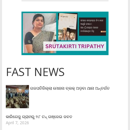
FAST NEWS
ଗଜପତିଜିଲ୍ଲା ମୋହନା ବ୍ଲକ୍‌ ଅଡ଼ବା ଥାନା ଅନ୍ତର୍ଗତ
କାରିଗେଜୁ ଗ୍ରାମରୁ ୨.୮ ଟନ୍ ଗଞ୍ଜେଇ ଜବତ
April 7, 2026