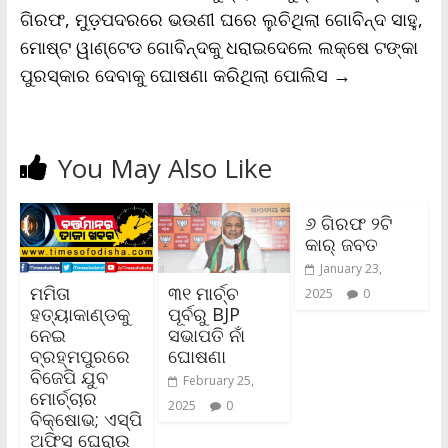
ଗିରଫ, ମୁଡ଼ପଦରରେ ଭଉଣୀ ଘରେ ଲୁଚିଥିଲା ଗୋବିନ୍ଦ ସାହୁ,
ମୋଷ୍ଟ ୱାଣ୍ଟେଡ ଗୋବିନ୍ଦକୁ ଧରାଇଦେଲେ ଲକ୍ଷେ ଟଙ୍କା
ପୁରସ୍କାର ଦେବାକୁ ଘୋଷଣା କରିଥିଲା ପୋଲିସ
→
You May Also Like
୬ ଗିରଫ ୨ଟି
କାର୍‌ ଜବତ
January 23,
ମମିତା
୩୧ ମାର୍ଚ୍ଚ
2025
0
ହତ୍ୟାକାଣ୍ଡକୁ
ପୂର୍ବରୁ BJP
ନେଇ
ସଭାପତି ନାଁ
ବ୍ରହ୍ମପୁରରେ
ଘୋଷଣା
ବିଜେପି ଯୁବ
February 25,
ମୋର୍ଚ୍ଚାର
2025
0
ବିକ୍ଷୋଭ; ଏସ୍‌ପି
ଅଫିସ ଘେରାଉ