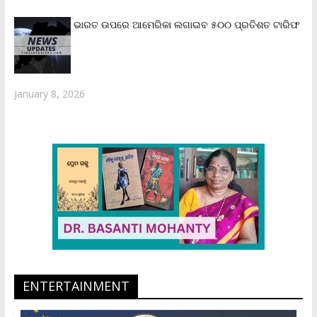
ଭାରତ ଉପରେ ଆମେରିକା ଲଗାଇବ ୫୦୦ ପ୍ରତିଶତ ଟାରିଫ
January 8, 2026
ENTERTAINMENT