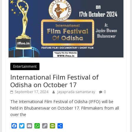
Entertainment
International Film Festival of
Odisha on October 17
September 17, 2024
Jayaprada samantaray
0
The International Film Festival of Odisha (IFFO) will be
held in Bhubaneswar on October 17. Filmmakers from all
over the
F
T
E
W
C
P
S
a
w
m
h
o
r
h