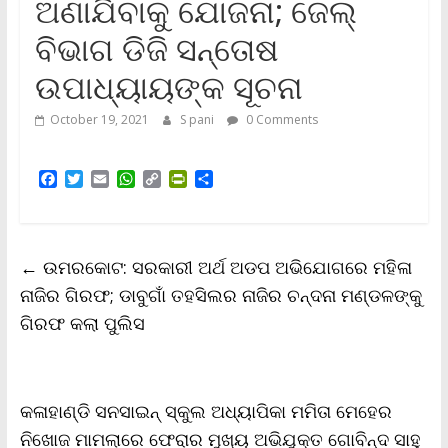
ଅଣାଯିବାକୁ ଯୋଜନା; ଜେଲ୍
ବିଭାଗ ଡିଜି ସନ୍ତୋଷ
ଉପାଧ୍ୟାୟଙ୍କ ସୂଚନା
October 19, 2021
S pani
0 Comments
F
T
E
W
C
P
S
a
w
m
h
o
r
h
c
i
a
a
p
i
a
e
t
i
t
y
n
r
b
t
l
s
L
t
e
←
ଉମରକୋଟ: ସରକାରୀ ଅର୍ଥ ଅଡପ ଅଭିଯୋଗରେ ମହିଳା
o
e
A
i
F
o
r
p
n
r
ନାଜିର ଗିରଫ; ଡାବୁଗାଁ ତହସିଲର ନାଜିର ଚନ୍ଦନା ମଣ୍ଡଳଙ୍କୁ
k
p
k
i
ଗିରଫ କଲା ପୁଲିସ
e
n
d
l
y
କଳାହାଣ୍ଡି ସନସାଇନ୍ ସ୍କୁଲ ଅଧ୍ୟାପିକା ମମିତା ମେହେର
ନିଖୋଜ ମାମଲାରେ ଫେରାର ମୁଖ୍ୟ ଅଭିଯୁକ୍ତ ଗୋବିନ୍ଦ ସାହୁ