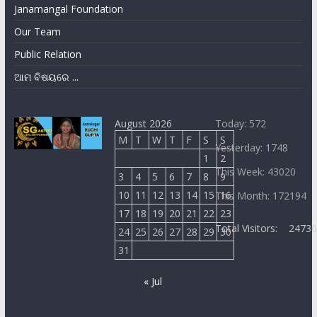
Janamangal Foundation
Our Team
Public Relation
ଆମ ବିଷୟରେ ...
August 2026
Today: 572
M
T
W
T
F
S
S
Yesterday: 1748
1
2
This Week: 43020
3
4
5
6
7
8
9
10
11
12
13
14
15
16
This Month: 172194
17
18
19
20
21
22
23
Total Visitors:
2473
24
25
26
27
28
29
30
31
« Jul