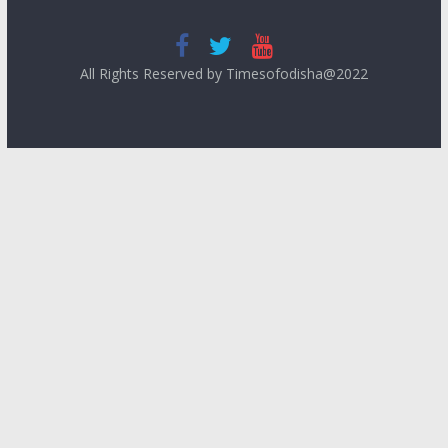
All Rights Reserved by Timesofodisha@2022