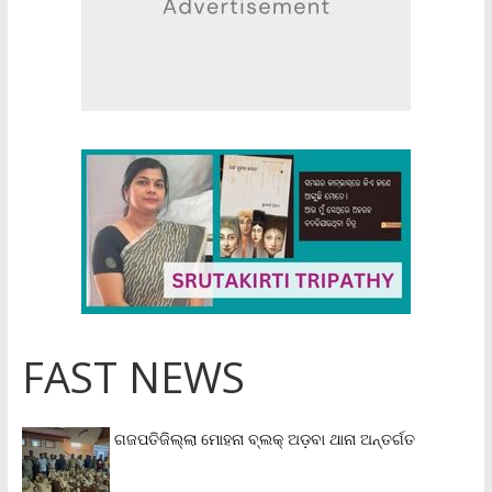
FAST NEWS
ଗଜପତିଜିଲ୍ଲା ମୋହନା ବ୍ଲକ୍‌ ଅଡ଼ବା ଥାନା ଅନ୍ତର୍ଗତ