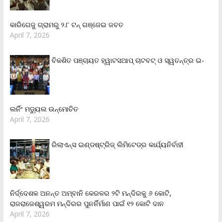
କାରିଗେଜୁ ଗ୍ରାମରୁ ୨.୮ ଟନ୍ ଗଞ୍ଜେଇ ଜବତ
April 7, 2026
ବିକଶିତ ପଞ୍ଚାୟତ ହ୍ୱାଟସଆପ୍ ଚାଟବଟ୍ ଓ ସ୍ୱତନ୍ତ୍ର ଇ-
ଲର୍ନିଂ ମଡ୍ୟୁଲ ଉନ୍ମୋଚିତ
April 7, 2026
ରିଲାଏନ୍‌ସ ଇଣ୍ଡଷ୍ଟ୍ରିଜ୍ ଲିମିଟେଡ୍‌ର କାର୍ଯ୍ୟନିର୍ବାହୀ
ନିର୍ଦ୍ଦେଶକ ଅନନ୍ତ ଅମ୍ବାନି କେରଳର ୨ଟି ମନ୍ଦିରକୁ ୬ କୋଟି,
ରାଜରାଜେଶ୍ୱରମ ମନ୍ଦିରର ପୁନର୍ନିର୍ମାଣ ପାଇଁ ୧୨ କୋଟି ଦାନ
April 7, 2026