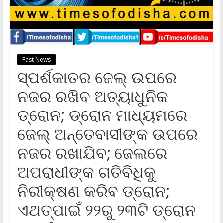
Fast News
ସ୍ପର୍ଶକାତର ଜେଲ୍ ଉପରେ
ନଜର ରଖିବ ଅତ୍ୟାଧୁନିକ
ଡ୍ରୋନ; ଡ୍ରୋନ ମାଧ୍ୟମରେ
ଜେଲ୍ ଅନ୍ତେବାସୀଙ୍କ ଉପରେ
ନଜର ରଖାଯିବ; ଜେଲରେ
ଅପରାଧୀଙ୍କ ଗତିବିଧିକୁ
ନିରୀକ୍ଷଣ କରିବ ଡ୍ରୋନ;
ଏଥତ୍ପାଇଁ ୨୨ରୁ ୨୩ଟି ଡ୍ରୋନ