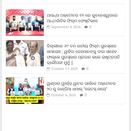
c
i
a
a
p
i
a
e
t
i
t
y
n
r
b
t
l
s
L
t
e
ଆସନ୍ତା ଅକ୍ଟୋବର ୧୭ ରେ ଭୁବନେଶ୍ୱରରେ
o
e
A
i
F
ଆନ୍ତର୍ଜାତିକ ଫିଲ୍ମ ଫେଷ୍ଟିଭାଲ
o
r
p
n
r
0
September 4, 2024
k
p
k
i
e
n
ଦିଲ୍ଲୀରେ ୬୯ ତମ ଜାତୀୟ ଫିଲ୍ମ ପୁରସ୍କାର
d
ସମାରୋହ ; ୱାହିଦା ରେହମାନଙ୍କୁ ଦାଦା ସାହେବ
l
y
ଫାଲ୍‌କେ ପୁରସ୍କାର ପ୍ରଦାନ କଲେ ରାଷ୍ଟ୍ରପତି
ଦ୍ରୌପଦୀ ମୁର୍ମୁ |
0
October 17, 2023
ୱାଣ୍ଡର ୱାର୍ଲ୍‌ଡ଼ ୱାଟର ପାର୍କରେ ଅକ୍ଟୋବର
୨୦ ରୁ ଦାଣ୍ଡିଆ ଧମାଲ୍ “ଲେଟସ୍ ନାଚୋ”
0
October 6, 2023