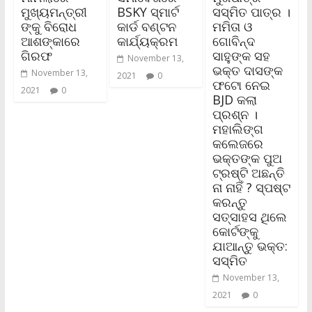
ମୁଖ୍ୟମନ୍ତ୍ରୀ
BSKY ସ୍ମାର୍ଟ
ସସ୍ମିତ ପାତ୍ର ।
ଙ୍କୁ ବିରୋଧ
କାର୍ଡ ବଣ୍ଟନ
ମମିତା ଓ
ଆଶଙ୍କାରେ
କାର୍ଯ୍ୟକ୍ରମ
ଗୋବିନ୍ଦ
ଗିରଫ
ସାହୁଙ୍କ ସହ
November 13,
ଭକ୍ତ ଦାସଙ୍କ
November 13,
2021
0
ଫଟୋ ନେଇ
2021
0
BJD କଲା
ପ୍ରଶ୍ନ ।
ମହାଲିଙ୍ଗ
କଲେଜରେ
ଭକ୍ତଙ୍କ ପୁଅ
ଟ୍ରଷ୍ଟି ଅଛନ୍ତି
ନା ନାହିଁ ? ସ୍ପଷ୍ଟ
କରନ୍ତୁ
ସତ୍‌ସାହସ ଥିଲେ
କୋର୍ଟଙ୍କୁ
ଯାଆନ୍ତୁ ଭକ୍ତ:
ସସ୍ମିତ
November 13,
2021
0