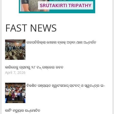
FAST NEWS
ଗଜପତିଜିଲ୍ଲା ମୋହନା ବ୍ଲକ୍‌ ଅଡ଼ବା ଥାନା ଅନ୍ତର୍ଗତ
କାରିଗେଜୁ ଗ୍ରାମରୁ ୨.୮ ଟନ୍ ଗଞ୍ଜେଇ ଜବତ
April 7, 2026
ବିକଶିତ ପଞ୍ଚାୟତ ହ୍ୱାଟସଆପ୍ ଚାଟବଟ୍ ଓ ସ୍ୱତନ୍ତ୍ର ଇ-
ଲର୍ନିଂ ମଡ୍ୟୁଲ ଉନ୍ମୋଚିତ