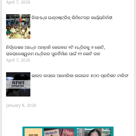
April 7, 2026
ରିଲାଏନ୍‌ସ ଇଣ୍ଡଷ୍ଟ୍ରିଜ୍ ଲିମିଟେଡ୍‌ର କାର୍ଯ୍ୟନିର୍ବାହୀ
ନିର୍ଦ୍ଦେଶକ ଅନନ୍ତ ଅମ୍ବାନି କେରଳର ୨ଟି ମନ୍ଦିରକୁ ୬ କୋଟି,
ରାଜରାଜେଶ୍ୱରମ ମନ୍ଦିରର ପୁନର୍ନିର୍ମାଣ ପାଇଁ ୧୨ କୋଟି ଦାନ
April 7, 2026
ଭାରତ ଉପରେ ଆମେରିକା ଲଗାଇବ ୫୦୦ ପ୍ରତିଶତ ଟାରିଫ
January 8, 2026