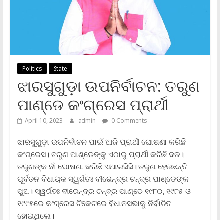
Politics
State
ଝାରସୁଗୁଡ଼ା ଉପନିର୍ବାଚନ: ତରୁଣ
ପାଣ୍ଡେ କଂଗ୍ରେସ ପ୍ରାର୍ଥୀ
April 10, 2023
admin
0 Comments
ଝାରସୁଗୁଡ଼ା ଉପନିର୍ବାଚନ ପାଇଁ ଆଜି ପ୍ରାର୍ଥୀ ଘୋଷଣା କରିଛି
କଂଗ୍ରେସ। ତରୁଣ ପାଣ୍ଡେଙ୍କୁ ଏଠାରୁ ପ୍ରାର୍ଥୀ କରିଛି ଦଳ।
ତରୁଣଙ୍କ ନାଁ ଘୋଷଣା କରିଛି ଏଆଇସିସି। ତରୁଣ ହେଉଛନ୍ତି
ପୂର୍ବତନ ବିଧାୟକ ସ୍ୱର୍ଗତଃ ବୀରେନ୍ଦ୍ର ଚନ୍ଦ୍ର ପାଣ୍ଡେଙ୍କ
ପୁଅ। ସ୍ୱର୍ଗତଃ ବୀରେନ୍ଦ୍ର ଚନ୍ଦ୍ର ପାଣ୍ଡେ ୧୯୮୦, ୧୯୮୫ ଓ
୧୯୯୫ରେ କଂଗ୍ରେସ ଟିକେଟରେ ବିଧାନସଭାକୁ ନିର୍ବାଚିତ
ହୋଇଥିଲେ।