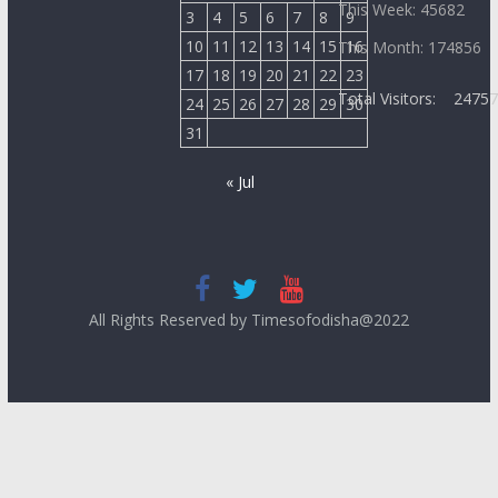
This Week: 45682
3
4
5
6
7
8
9
10
11
12
13
14
15
16
This Month: 174856
17
18
19
20
21
22
23
Total Visitors:
2475
24
25
26
27
28
29
30
31
« Jul
All Rights Reserved by Timesofodisha@2022