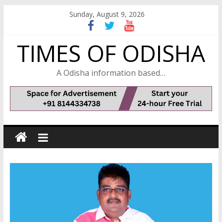
Skip
Sunday, August 9, 2026
to
content
TIMES OF ODISHA
A Odisha information based…