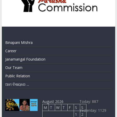
Binapani MIshra
Career
Janamangal Foundation
Our Team
Public Relation
ଆମ ବିଷୟରେ ...
August 2026
Today: 887
M
T
W
T
F
S
S
Yesterday: 1129
1
2