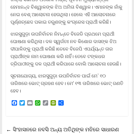
ହେମାନନ୍ଦ ବିଶ୍ୱାଳଙ୍କ ଝିଅ ଅମିତା ବିଶ୍ୱାଳ। ଏମାନଙ୍କ ନାଁକୁ
ନେଇ ବେଶ୍ ଆଲୋଚନା ହେଉଥିଲା। ହେଲେ ଏହି ଆଲୋଚନାରେ
ପୂର୍ଣ୍ଣଚ୍ଛେଦ ପକାଇ ତରୁଣଙ୍କୁ କଂଗ୍ରେସ ପ୍ରାର୍ଥୀ କରିଛି।
ଝାରସୁଗୁଡ଼ା ଉପନିର୍ବାଚନ ନିମନ୍ତେ ବିଜେଡି ପ୍ରଥମେ ପ୍ରାର୍ଥୀ
ଘୋଷଣା କରିଥିଲା। ଦଳ ସ୍ୱର୍ଗତଃ ନବ କିଶୋର ଦାସଙ୍କ ଝିଅ
ଦୀପାଳିଙ୍କୁ ପ୍ରାର୍ଥୀ କରିଛି।ତେବେ ବିଜେପି ଏପର୍ଯ୍ୟନ୍ତ ତାର
ପ୍ରାର୍ଥୀଙ୍କ ନାମ ଘୋଷଣା କରି ନାହିଁ। ତେବେ ଟଙ୍କଧର
ତ୍ରିପାଠୀଙ୍କୁ ଦଳ ପ୍ରାର୍ଥୀ କରିପାରେ ବୋଲି ଆଲୋଚନା ହେଉଛି।
ସୂଚନାଯୋଗ୍ୟ, ଝାରସୁଗୁଡ଼ା ଉପନିର୍ବାଚନ ପାଇଁ ମେ` ୧୦
ତାରିଖରେ ଭୋଟ୍ ଗ୍ରହଣ ହେବ। ମେ’ ୧୩ ତାରିଖରେ ଭୋଟ୍ ଗଣତି
ହେବ।
F
T
E
W
C
P
S
a
w
m
h
o
r
h
c
i
a
a
p
i
a
e
t
i
t
y
n
r
b
t
l
s
L
t
e
←
ସିଂହାସନରେ ନବସି ଅନ୍ୟ ଅତିଥିଙ୍କ ମଝିରେ ସାଧାରଣ
o
e
A
i
F