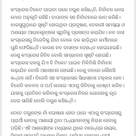
କଂଗ୍ରେସ ଟିକେଟ ପାଇବା ପରେ ତରୁଣ କହିଛନ୍ତି, ନିର୍ବାଚନ ନେଇ
ମୋର ଅନୁଭୂତି ରହିଛି। ବାପାଙ୍କ ସହ ନିର୍ବାଚନରେ କାମ କରିଛି।
ଝାରସୁଗୁଡ଼ାରେ ସୃଷ୍ଟି ହୋଇଥିବା ପ୍ରଦୂଷଣ, ବେକାରୀ ସମସ୍ୟା ଓ
ଅଣାୟତ ଆଇନଶୃଙ୍ଖଳା ସ୍ଥିତିକୁ ପ୍ରସଙ୍ଗ କରାଯିବ। ନବ ଦାସ
କଂଗ୍ରେସରୁ ବିଜେଡିକୁ ଯିବା ବେଳେ ଦଳ ଛାଡ଼ିଥିବା କର୍ମୀମାନେ
ପୁଣି ଫେରିଛନ୍ତି। କାରଣ ନବ ଦାସଙ୍କ ଦେହାନ୍ତ ହୋଇଯାଇଛି।
ତେଣୁ କଂଗ୍ରେସ ଜିତିବ ବୋଲି ସମ୍ଭାବନା ସୃଷ୍ଟି ହୋଇଛି।
କଂଗ୍ରେସ ଦଳରୁ ଯିଏ ବି ଟିକେଟ ପାଇବ ମିଳିମିଶି ନିର୍ବାଚନ
ଲଢ଼ାଯିବ ବୋଲି ଆଲୋଚନା ହୋଇଛି। ତେଣୁ ଦଳରେ କୌଣସି
କନ୍ଦଳ ନାହିଁ। ବିଜେଡି ସହ କଂଗ୍ରେସର ସିଧାସଳଖ ଟକ୍କର ହେବ।
ବିଜେଡି କଳବଳ ଓ ଅର୍ଥ ଲଗାଇ ଏଠାରୁ ଜିତିବାକୁ ଚେଷ୍ଟା କରିବ।
ଯାହାକୁ ପ୍ରତିହତ କରିବାକୁ କଂଗ୍ରେସ ନିଜର ଯୋଜନାକୁ ରୂପ
ଦେଇ ସାରିଛି ବୋଲି ତରୁଣ କହିଛନ୍ତି।
ତେବେ ତରୁଣଙ୍କ ନାଁ ଘୋଷଣା ହେବା ପରେ ଏଠାରୁ କଂଗ୍ରେସରୁ
ପ୍ରାର୍ଥୀ ହେବାକୁ ଆଶାୟୀ ଥିବା ଅନ୍ୟମାନଙ୍କୁ ନିରାଶ ହେବାକୁ
ପଡ଼ିଛି। ଏହି ଆଶାୟୀଙ୍କ ମଧ୍ୟରେ ଥିଲେ ମହେନ୍ଦ୍ର ନାୟକ,
ଜିଲ୍ଲା ସଭାପତି ଅଶୋକ ମିଶ୍ର, ପୂର୍ବତନ ମୁଖ୍ୟମନ୍ତ୍ରୀ