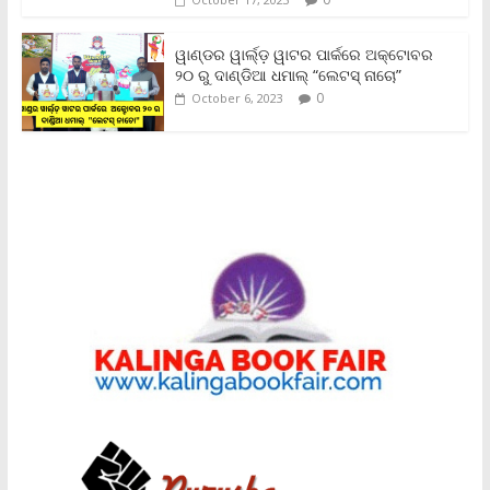
ୱାଣ୍ଡର ୱାର୍ଲ୍‌ଡ଼ ୱାଟର ପାର୍କରେ ଅକ୍ଟୋବର
୨୦ ରୁ ଦାଣ୍ଡିଆ ଧମାଲ୍ “ଲେଟସ୍ ନାଚୋ”
0
October 6, 2023