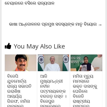
o
r
p
n
r
ଚେୟାରରେ ବସିଲେ ରାଜ୍ୟପାଳ
k
p
k
i
e
n
d
l
ଭାଷା ଆନ୍ଦୋଳନର ପ୍ରମୁଖ ସଦସ୍ୟଙ୍କ ମାତୃ ବିୟୋଗ
→
y
You May Also Like
ବିଜେପି
ଆଜି
ମମିତା ମୃତ୍ୟୁ
ଯୁବମୋର୍ଚ୍ଚା
ମୁଖ୍ୟମନ୍ତ୍ରୀ
ମାମଲାରେ
ରାଜ୍ୟ ସଭାପତି
ନବୀନ
ଭକ୍ତ ଦାସଙ୍କୁ
ଇରାଶିଷ
ପଟ୍ଟନାୟକଙ୍କ
ଘେରିଲେ
ଆଚାର୍ଯ୍ୟ
ବରଗଡ଼ ଗସ୍ତ ।
ବିଜେଡି
ଗିରଫ, ମମିତା
ବିଜେପୁର
ରାଷ୍ଟ୍ରୀୟ
ମାମଲାରେ
ସମାବେଶରେ
ମୁଖପାତ୍ର