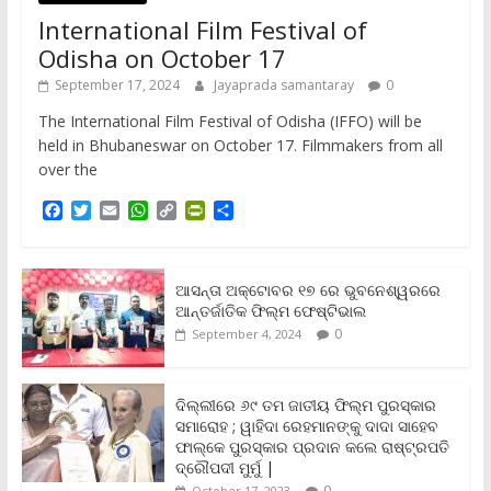
International Film Festival of
Odisha on October 17
September 17, 2024
Jayaprada samantaray
0
The International Film Festival of Odisha (IFFO) will be
held in Bhubaneswar on October 17. Filmmakers from all
over the
F
T
E
W
C
P
S
a
w
m
h
o
r
h
c
i
a
a
p
i
a
e
t
i
t
y
n
r
b
t
l
s
L
t
e
ଆସନ୍ତା ଅକ୍ଟୋବର ୧୭ ରେ ଭୁବନେଶ୍ୱରରେ
o
e
A
i
F
ଆନ୍ତର୍ଜାତିକ ଫିଲ୍ମ ଫେଷ୍ଟିଭାଲ
o
r
p
n
r
0
September 4, 2024
k
p
k
i
e
n
ଦିଲ୍ଲୀରେ ୬୯ ତମ ଜାତୀୟ ଫିଲ୍ମ ପୁରସ୍କାର
d
ସମାରୋହ ; ୱାହିଦା ରେହମାନଙ୍କୁ ଦାଦା ସାହେବ
l
y
ଫାଲ୍‌କେ ପୁରସ୍କାର ପ୍ରଦାନ କଲେ ରାଷ୍ଟ୍ରପତି
ଦ୍ରୌପଦୀ ମୁର୍ମୁ |
0
October 17, 2023