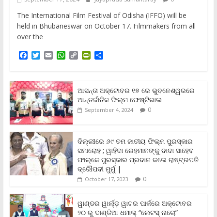
The International Film Festival of Odisha (IFFO) will be
held in Bhubaneswar on October 17. Filmmakers from all
over the
F
T
E
W
C
P
S
a
w
m
h
o
r
h
c
i
a
a
p
i
a
e
t
i
t
y
n
r
b
t
l
s
L
t
e
ଆସନ୍ତା ଅକ୍ଟୋବର ୧୭ ରେ ଭୁବନେଶ୍ୱରରେ
o
e
A
i
F
ଆନ୍ତର୍ଜାତିକ ଫିଲ୍ମ ଫେଷ୍ଟିଭାଲ
o
r
p
n
r
0
September 4, 2024
k
p
k
i
e
n
ଦିଲ୍ଲୀରେ ୬୯ ତମ ଜାତୀୟ ଫିଲ୍ମ ପୁରସ୍କାର
d
ସମାରୋହ ; ୱାହିଦା ରେହମାନଙ୍କୁ ଦାଦା ସାହେବ
l
y
ଫାଲ୍‌କେ ପୁରସ୍କାର ପ୍ରଦାନ କଲେ ରାଷ୍ଟ୍ରପତି
ଦ୍ରୌପଦୀ ମୁର୍ମୁ |
0
October 17, 2023
ୱାଣ୍ଡର ୱାର୍ଲ୍‌ଡ଼ ୱାଟର ପାର୍କରେ ଅକ୍ଟୋବର
୨୦ ରୁ ଦାଣ୍ଡିଆ ଧମାଲ୍ “ଲେଟସ୍ ନାଚୋ”