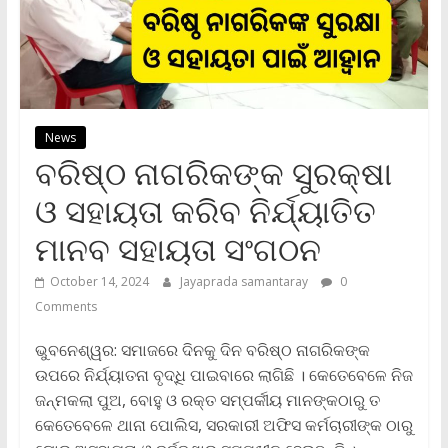
News
ବରିଷ୍ଠ ନାଗରିକଙ୍କ ସୁରକ୍ଷା
ଓ ସହାୟତା କରିବ ନିର୍ଯ୍ୟାତିତ
ମାନବ ସହାୟତା ସଂଗଠନ
October 14, 2024
Jayaprada samantaray
0
Comments
ଭୁବନେଶ୍ୱର: ସମାଜରେ ଦିନକୁ ଦିନ ବରିଷ୍ଠ ନାଗରିକଙ୍କ
ଉପରେ ନିର୍ଯ୍ୟାତନା ବୃଦ୍ଧି ପାଇବାରେ ଲାଗିଛି । କେତେବେଳେ ନିଜ
ଜନ୍ମକଲା ପୁଅ, ବୋହୁ ଓ ରକ୍ତ ସମ୍ପର୍କୀୟ ମାନଙ୍କଠାରୁ ତ
କେତେବେଳେ ଥାନା ପୋଲିସ, ସରକାରୀ ଅଫିସ କର୍ମଚାରୀଙ୍କ ଠାରୁ