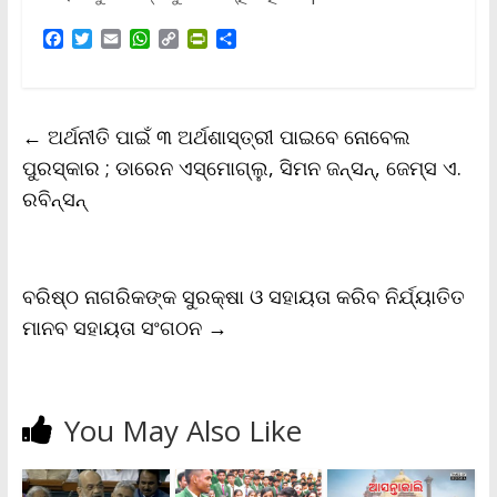
F
T
E
W
C
P
S
a
w
m
h
o
r
h
c
i
a
a
p
i
a
e
t
i
t
y
n
r
b
t
l
s
L
t
e
←
ଅର୍ଥନୀତି ପାଇଁ ୩ ଅର୍ଥଶାସ୍ତ୍ରୀ ପାଇବେ ନୋବେଲ
o
e
A
i
F
o
r
p
n
r
ପୁରସ୍କାର ; ଡାରେନ ଏସ୍‌ମୋଗ୍ଲୁ, ସିମନ ଜନ୍‌ସନ୍‌, ଜେମ୍‌ସ ଏ.
k
p
k
i
ରବିନ୍‌ସନ୍‌
e
n
d
l
y
ବରିଷ୍ଠ ନାଗରିକଙ୍କ ସୁରକ୍ଷା ଓ ସହାୟତା କରିବ ନିର୍ଯ୍ୟାତିତ
ମାନବ ସହାୟତା ସଂଗଠନ
→
You May Also Like