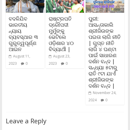
ବଦଳିଯିବ
ରାଷ୍ଟ୍ରପତି
ପୁରୀ:
ଭାରତୀୟ
ଦ୍ରୌପଦୀ
ଆସନ୍ତାକାଲି
ନ୍ୟାୟ
ମୁର୍ମୁଙ୍କୁ
ଶ୍ରୀଜିଉଙ୍କ
ବ୍ୟବସ୍ଥାର ୩
ଭେଟିଲେ
ପଇତା ଲାଗି ନୀତି
ଗୁରୁତ୍ୱପୂର୍ଣ୍ଣ
ଓଡ଼ିଶାର ୪୦
| ଗୁପ୍ତ ନୀତି
ଆଇନ
ବିଦ୍ୟାର୍ଥୀ |
ଲାଗି ୪ ଘଣ୍ଟା
ପାଇଁ ସାଧାରଣ
August 11,
August 23,
ଦର୍ଶନ ବନ୍ଦ |
2023
0
2023
0
ସନ୍ଧ୍ୟା ୫ଟାରୁ
ରାତି ୯ଟା ଯାଏଁ
ଶ୍ରୀଜିଉଙ୍କ
ଦର୍ଶନ ବନ୍ଦ |
November 24,
2024
0
Leave a Reply