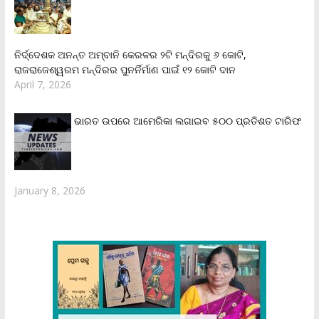
ନିର୍ଦ୍ଦେଶକ ଅନନ୍ତ ଅମ୍ବାନି କେରଳର ୨ଟି ମନ୍ଦିରକୁ ୬ କୋଟି,
ରାଜରାଜେଶ୍ୱରମ ମନ୍ଦିରର ପୁନର୍ନିର୍ମାଣ ପାଇଁ ୧୨ କୋଟି ଦାନ
April 7, 2026
ଭାରତ ଉପରେ ଆମେରିକା ଲଗାଇବ ୫୦୦ ପ୍ରତିଶତ ଟାରିଫ
January 8, 2026