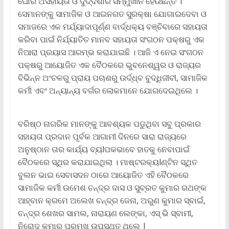
ଘୋର ଅସହାୟତା ଓ ଦୁର୍ଦ୍ଦଶାର ସମ୍ମୁଖୀନ ହେଉଛନ୍ତି ।
ସେମାନଙ୍କୁ ସାମାଜିକ ଓ ଆଇନଗତ ସୁରକ୍ଷା ଯୋଗାଇଦେବା ଓ
ସମାଜରେ ଏକ ମର୍ଯ୍ୟାଦାପୂର୍ଣ୍ଣ ବାର୍ଦ୍ଧକ୍ୟ ବଞ୍ଚିବାରେ ସହାୟତା
କରିବା ପାଇଁ ନିର୍ଯ୍ୟାତିତ ମାନବ ସହାୟତା ସଂଗଠନ ପକ୍ଷରୁ ଏକ
ନିଆରା ପ୍ରୟାସ ଆରମ୍ଭ କରାଯାଇଛି । ଆଜି ଏ ନେଇ ସଂଗଠନ
ପକ୍ଷରୁ ଆୟୋଜିତ ଏକ ବୈଠକରେ ଭୁବନେଶ୍ୱର ଓ ରାଜ୍ୟର
ବିଭିନ୍ନ ଅଂଚଳରୁ ପ୍ରାୟ ପଚାଶରୁ ଉର୍ଦ୍ଧ୍ବ ବୁଦ୍ଧିଜୀବୀ, ସାମାଜିକ
କର୍ମୀ ଏବଂ ଅନ୍ୟାନ୍ୟ ବର୍ଗର ଲୋକମାନେ ଯୋଗଦେଇଥିଲେ ।
ବରିଷ୍ଠ ନାଗରିକ ମାନଙ୍କୁ ଆବଶ୍ୟକ ପଡୁଥିବା ସବୁ ପ୍ରକାର
ସହାୟତା ପ୍ରଦାନ ପୂର୍ବକ ଆଗାମୀ ଦିନରେ ସାରା ରାଜ୍ୟରେ
ଅନୁଷ୍ଠାନ ତାର କାର୍ଯ୍ୟ ବ୍ୟlପକଭାବେ ହାତକୁ ନେବାପାଇଁ
ବୈଠକରେ ସ୍ଥିର କରାଯାଇଥିଲା । ମାଷ୍ଟରକ୍ୟlଣ୍ଟିନ ସ୍ଥିତ
ବୁଲନ ଭାଇ ସେବାସଦନ ଠାରେ ଆୟୋଜିତ ଏହି ବୈଠକରେ
ସାମାଜିକ କର୍ମୀ ଉମେଶ ଚନ୍ଦ୍ର ଦାସ ଓ ସୁବ୍ରତ କୁମାର ରଥଙ୍କ
ଆହ୍ବାନ କ୍ରମେ ଅଲେଖ ଚନ୍ଦ୍ର ଜେନା, ଅରୁଣ କୁମାର ସ୍ବାଇଁ,
ଚନ୍ଦ୍ର ଶେଖର ସାମଲ, ନାରାୟଣ ଲେଙ୍କା, ଏସ୍ ଭି ସ୍ବାମୀ,
ନିରୋଦ କୁମାର ପ୍ରମୁଖ ଉପସ୍ଥିତ ଥିଲେ |