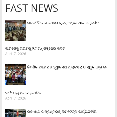
FAST NEWS
ଗଜପତିଜିଲ୍ଲା ମୋହନା ବ୍ଲକ୍‌ ଅଡ଼ବା ଥାନା ଅନ୍ତର୍ଗତ
କାରିଗେଜୁ ଗ୍ରାମରୁ ୨.୮ ଟନ୍ ଗଞ୍ଜେଇ ଜବତ
April 7, 2026
ବିକଶିତ ପଞ୍ଚାୟତ ହ୍ୱାଟସଆପ୍ ଚାଟବଟ୍ ଓ ସ୍ୱତନ୍ତ୍ର ଇ-
ଲର୍ନିଂ ମଡ୍ୟୁଲ ଉନ୍ମୋଚିତ
April 7, 2026
ରିଲାଏନ୍‌ସ ଇଣ୍ଡଷ୍ଟ୍ରିଜ୍ ଲିମିଟେଡ୍‌ର କାର୍ଯ୍ୟନିର୍ବାହୀ