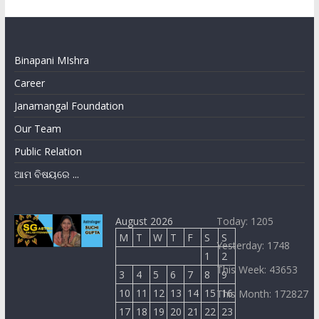
Binapani MIshra
Career
Janamangal Foundation
Our Team
Public Relation
ଆମ ବିଷୟରେ ...
August 2026
Today: 1205
M
T
W
T
F
S
S
Yesterday: 1748
1
2
This Week: 43653
3
4
5
6
7
8
9
10
11
12
13
14
15
16
This Month: 172827
17
18
19
20
21
22
23