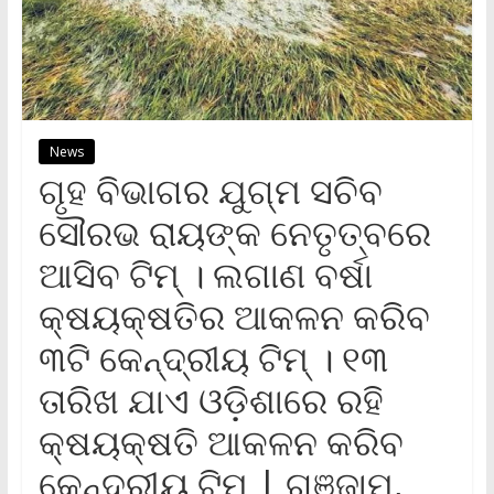
News
ଗୃହ ବିଭାଗର ଯୁଗ୍ମ ସଚିବ
ସୌରଭ ରାୟଙ୍କ ନେତୃତ୍ବରେ
ଆସିବ ଟିମ୍ । ଲଗାଣ ବର୍ଷା
କ୍ଷୟକ୍ଷତିର ଆକଳନ କରିବ
୩ଟି କେନ୍ଦ୍ରୀୟ ଟିମ୍ । ୧୩
ତାରିଖ ଯାଏ ଓଡ଼ିଶାରେ ରହି
କ୍ଷୟକ୍ଷତି ଆକଳନ କରିବ
କେନ୍ଦ୍ରୀୟ ଟିମ୍ | ଗଞ୍ଜାମ,