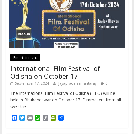
Entertainment
International Film Festival of
Odisha on October 17
September 17, 2024
Jayaprada samantaray
0
The International Film Festival of Odisha (IFFO) will be
held in Bhubaneswar on October 17. Filmmakers from all
over the
F
T
E
W
C
P
S
a
w
m
h
o
r
h
c
i
a
a
p
i
a