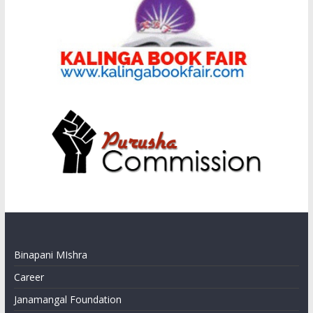
Binapani MIshra
Career
Janamangal Foundation