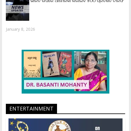
ଭାରତ ଉପରେ ଆମେରିକା ଲଗାଇବ ୫୦୦ ପ୍ରତିଶତ ଟାରିଫ
January 8, 2026
ENTERTAINMENT