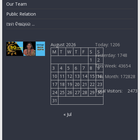
Our Team
Public Relation
ଆମ ବିଷୟରେ ...
August 2026
Today: 1206
M
T
W
T
F
S
S
Yesterday: 1748
1
2
This Week: 43654
3
4
5
6
7
8
9
10
11
12
13
14
15
16
This Month: 172828
17
18
19
20
21
22
23
Total Visitors:
2473
24
25
26
27
28
29
30
31
« Jul