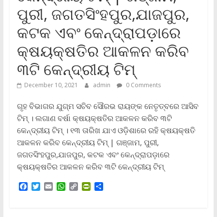
ପୁରୀ, ଜଗତସିଂହପୁର,ଯାଜପୁର,
କଟକ ଏବଂ କେନ୍ଦ୍ରାପଡ଼ାରେ
କ୍ଷୟକ୍ଷତିର ଆକଳନ କରିବ
୩ଟି କେନ୍ଦ୍ରୀୟ ଟିମ୍
December 10, 2021
admin
0 Comments
ଗୃହ ବିଭାଗର ଯୁଗ୍ମ ସଚିବ ସୌରଭ ରାୟଙ୍କ ନେତୃତ୍ବରେ ଆସିବ
ଟିମ୍ । ଲଗାଣ ବର୍ଷା କ୍ଷୟକ୍ଷତିର ଆକଳନ କରିବ ୩ଟି
କେନ୍ଦ୍ରୀୟ ଟିମ୍ । ୧୩ ତାରିଖ ଯାଏ ଓଡ଼ିଶାରେ ରହି କ୍ଷୟକ୍ଷତି
ଆକଳନ କରିବ କେନ୍ଦ୍ରୀୟ ଟିମ୍ | ଗଞ୍ଜାମ, ପୁରୀ,
ଜଗତସିଂହପୁର,ଯାଜପୁର, କଟକ ଏବଂ କେନ୍ଦ୍ରାପଡ଼ାରେ
କ୍ଷୟକ୍ଷତିର ଆକଳନ କରିବ ୩ଟି କେନ୍ଦ୍ରୀୟ ଟିମ୍
F
T
E
W
C
P
S
a
w
m
h
o
r
h
c
i
a
a
p
i
a
e
t
i
t
y
n
r