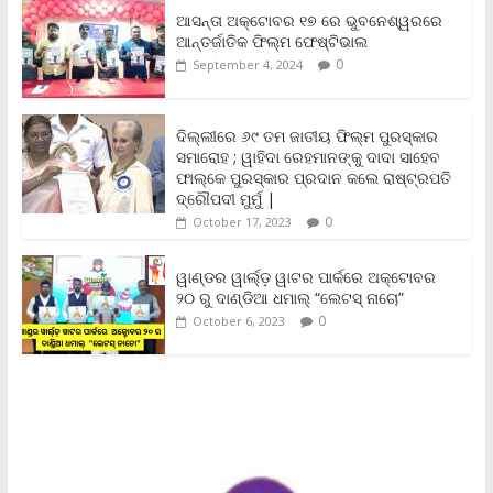
e
t
i
t
y
n
r
b
t
l
s
L
t
e
ଆସନ୍ତା ଅକ୍ଟୋବର ୧୭ ରେ ଭୁବନେଶ୍ୱରରେ
o
e
A
i
F
ଆନ୍ତର୍ଜାତିକ ଫିଲ୍ମ ଫେଷ୍ଟିଭାଲ
o
r
p
n
r
0
September 4, 2024
k
p
k
i
e
n
ଦିଲ୍ଲୀରେ ୬୯ ତମ ଜାତୀୟ ଫିଲ୍ମ ପୁରସ୍କାର
d
ସମାରୋହ ; ୱାହିଦା ରେହମାନଙ୍କୁ ଦାଦା ସାହେବ
l
y
ଫାଲ୍‌କେ ପୁରସ୍କାର ପ୍ରଦାନ କଲେ ରାଷ୍ଟ୍ରପତି
ଦ୍ରୌପଦୀ ମୁର୍ମୁ |
0
October 17, 2023
ୱାଣ୍ଡର ୱାର୍ଲ୍‌ଡ଼ ୱାଟର ପାର୍କରେ ଅକ୍ଟୋବର
୨୦ ରୁ ଦାଣ୍ଡିଆ ଧମାଲ୍ “ଲେଟସ୍ ନାଚୋ”
0
October 6, 2023