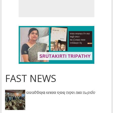
FAST NEWS
ଗଜପତିଜିଲ୍ଲା ମୋହନା ବ୍ଲକ୍‌ ଅଡ଼ବା ଥାନା ଅନ୍ତର୍ଗତ