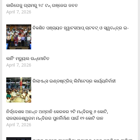
କାରିଗେଜୁ ଗ୍ରାମରୁ ୨.୮ ଟନ୍ ଗଞ୍ଜେଇ ଜବତ
April 7, 2026
ବିକଶିତ ପଞ୍ଚାୟତ ହ୍ୱାଟସଆପ୍ ଚାଟବଟ୍ ଓ ସ୍ୱତନ୍ତ୍ର ଇ-
ଲର୍ନିଂ ମଡ୍ୟୁଲ ଉନ୍ମୋଚିତ
April 7, 2026
ରିଲାଏନ୍‌ସ ଇଣ୍ଡଷ୍ଟ୍ରିଜ୍ ଲିମିଟେଡ୍‌ର କାର୍ଯ୍ୟନିର୍ବାହୀ
ନିର୍ଦ୍ଦେଶକ ଅନନ୍ତ ଅମ୍ବାନି କେରଳର ୨ଟି ମନ୍ଦିରକୁ ୬ କୋଟି,
ରାଜରାଜେଶ୍ୱରମ ମନ୍ଦିରର ପୁନର୍ନିର୍ମାଣ ପାଇଁ ୧୨ କୋଟି ଦାନ
April 7, 2026