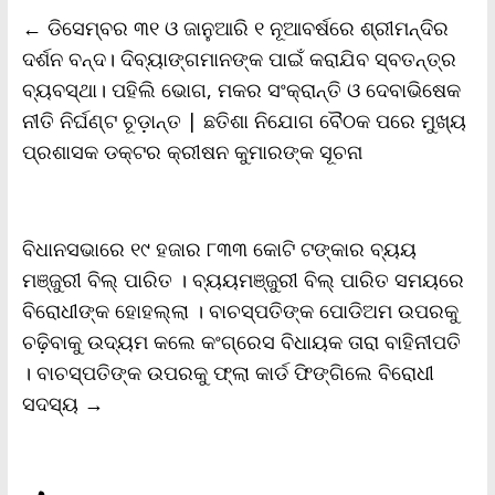
b
t
l
s
L
t
e
←
ଡିସେମ୍ବର ୩୧ ଓ ଜାନୁଆରି ୧ ନୂଆବର୍ଷରେ ଶ୍ରୀମନ୍ଦିର
o
e
A
i
F
o
r
p
n
r
ଦର୍ଶନ ବନ୍ଦ। ଦିବ୍ୟାଙ୍ଗମାନଙ୍କ ପାଇଁ କରାଯିବ ସ୍ବତନ୍ତ୍ର
k
p
k
i
ବ୍ୟବସ୍ଥା। ପହିଲି ଭୋଗ, ମକର ସଂକ୍ରାନ୍ତି ଓ ଦେବାଭିଷେକ
e
n
ନୀତି ନିର୍ଘଣ୍ଟ ଚୂଡ଼ାନ୍ତ | ଛତିଶା ନିଯୋଗ ବୈଠକ ପରେ ମୁଖ୍ୟ
d
l
ପ୍ରଶାସକ ଡକ୍ଟର କ୍ରୀଷନ କୁମାରଙ୍କ ସୂଚନା
y
ବିଧାନସଭାରେ ୧୯ ହଜାର ୮୩୩ କୋଟି ଟଙ୍କାର ବ୍ୟୟ
ମଞ୍ଜୁରୀ ବିଲ୍ ପାରିତ । ବ୍ୟୟମଞ୍ଜୁରୀ ବିଲ୍ ପାରିତ ସମୟରେ
ବିରୋଧୀଙ୍କ ହୋହଲ୍ଲା । ବାଚସ୍ପତିଙ୍କ ପୋଡିଅମ ଉପରକୁ
ଚଢ଼ିବାକୁ ଉଦ୍ୟମ କଲେ କଂଗ୍ରେସ ବିଧାୟକ ତାରା ବାହିନୀପତି
। ବାଚସ୍ପତିଙ୍କ ଉପରକୁ ଫ୍ଲା କାର୍ଡ ଫିଙ୍ଗିଲେ ବିରୋଧୀ
ସଦସ୍ୟ
→