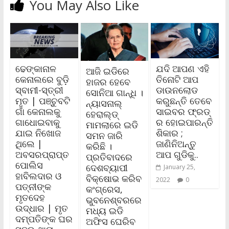
You May Also Like
ଢେଙ୍କାନାଳ
ଯଦି ଆପଣ ଏହି
ଆଜି ଇଡିରେ
କେନାଲରେ ବୁଡ଼ି
ତିନୋଟି ଆପ
ହାଜର ହେବେ
ସ୍ବାମୀ-ସ୍ତ୍ରୀ
ଡାଉନଲୋଡ
ସୋନିଆ ଗାନ୍ଧି ।
ମୃତ | ପଞ୍ଚୁବଟି
କରୁଛନ୍ତି ତେବେ
ନ୍ୟାସନାଲ୍
ଗାଁ କେନାଲକୁ
ସାଇବର ଫ୍ରଡ୍
ହେରାଲ୍‌ଡ୍
ଗାଧୋଇବାକୁ
ର ହୋଇପାରନ୍ତି
ମାମଲାରେ ଇଡି
ଯାଇ ନିଖୋଜ
ଶିକାର ;
ସମନ ଜାରି
ଥିଲେ |
ଜାଣିନିଅନ୍ତୁ
କରିଛି ।
ଅବସରପ୍ରାପ୍ତ
ଆପ ଗୁଡିକୁ..
ପ୍ରତିବାଦରେ
ପୋଲିସ
ଦେଶବ୍ୟାପୀ
January 25,
ହାବିଲଦାର ଓ
ବିକ୍ଷୋଭ କରିବ
2022
0
ପତ୍ନୀଙ୍କ
କଂଗ୍ରେସ,
ମୃତଦେହ
ଭୁବନେଶ୍ବରରେ
ଉଦ୍ଧାର | ମୃତ
ମଧ୍ୟ ଇଡି
ଦମ୍ପତିଙ୍କ ଘର
ଅଫିସ ଘେରିବ