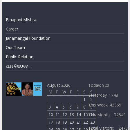
Binapani MIshra
Career
Janamangal Foundation
Our Team
Public Relation
ଆମ ବିଷୟରେ ...
August 2026
Today: 920
M
T
W
T
F
S
S
Yesterday: 1748
1
2
This Week: 43369
3
4
5
6
7
8
9
10
11
12
13
14
15
16
This Month: 172543
17
18
19
20
21
22
23
Total Visitors:
2473
24
25
26
27
28
29
30