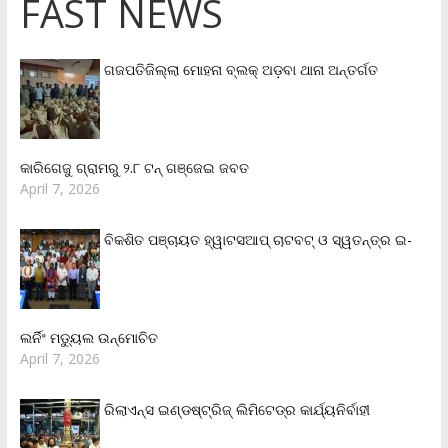
FAST NEWS
ଗଜପତିଜିଲ୍ଲା ମୋହନା ବ୍ଲକ୍‌ ଅଡ଼ବା ଥାନା ଅନ୍ତର୍ଗତ
କାରିଗେଜୁ ଗ୍ରାମରୁ ୨.୮ ଟନ୍ ଗଞ୍ଜେଇ ଜବତ
April 7, 2026
ବିକଶିତ ପଞ୍ଚାୟତ ହ୍ୱାଟସଆପ୍ ଚାଟବଟ୍ ଓ ସ୍ୱତନ୍ତ୍ର ଇ-
ଲର୍ନିଂ ମଡ୍ୟୁଲ ଉନ୍ମୋଚିତ
April 7, 2026
ରିଲାଏନ୍‌ସ ଇଣ୍ଡଷ୍ଟ୍ରିଜ୍ ଲିମିଟେଡ୍‌ର କାର୍ଯ୍ୟନିର୍ବାହୀ