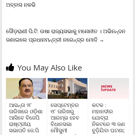
o
r
p
n
r
ଅବ୍ବାସ ନକଭି
k
p
k
i
e
n
d
l
ଦୌଡ଼ରାଣୀ ପି.ଟି. ଉଷା ରାଜ୍ୟସଭାକୁ ମନୋନୀତ । ଅଭିନନ୍ଦନ
y
ଜଣାଇଲେ ପ୍ରଧାନମନ୍ତ୍ରୀ ନରେନ୍ଦ୍ର ମୋଦି
→
You May Also Like
ଆସନ୍ତା ୨୮
ସେପ୍ଟେମ୍ବର
କଟକ :
ତାରିଖରେ ଓଡ଼ିଶା
୧୮ ତାରିଖରୁ
ମହାନଦୀର
ଆସିବେ ବିଜେପି
ଆରମ୍ଭ ହେବ
ଯୋବ୍ରା
ରାଷ୍ଟ୍ରୀୟ
ବିଧାନସଭା
ନିକଟରେ ୩ ଜଣ
ସଭାପତି ଜେ.ପି
ମୌସୁମୀ
ବୁଡ଼ିଯିବା ଘଟଣା;