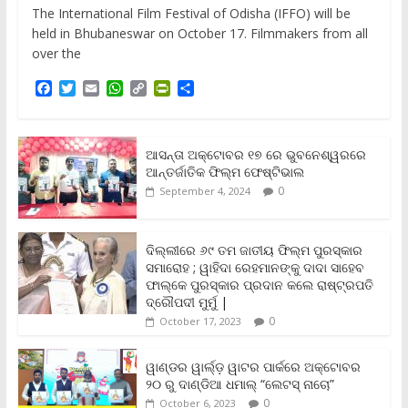
The International Film Festival of Odisha (IFFO) will be
held in Bhubaneswar on October 17. Filmmakers from all
over the
F
T
E
W
C
P
S
a
w
m
h
o
r
h
c
i
a
a
p
i
a
e
t
i
t
y
n
r
b
t
l
s
L
t
e
ଆସନ୍ତା ଅକ୍ଟୋବର ୧୭ ରେ ଭୁବନେଶ୍ୱରରେ
o
e
A
i
F
ଆନ୍ତର୍ଜାତିକ ଫିଲ୍ମ ଫେଷ୍ଟିଭାଲ
o
r
p
n
r
0
September 4, 2024
k
p
k
i
e
n
ଦିଲ୍ଲୀରେ ୬୯ ତମ ଜାତୀୟ ଫିଲ୍ମ ପୁରସ୍କାର
d
ସମାରୋହ ; ୱାହିଦା ରେହମାନଙ୍କୁ ଦାଦା ସାହେବ
l
y
ଫାଲ୍‌କେ ପୁରସ୍କାର ପ୍ରଦାନ କଲେ ରାଷ୍ଟ୍ରପତି
ଦ୍ରୌପଦୀ ମୁର୍ମୁ |
0
October 17, 2023
ୱାଣ୍ଡର ୱାର୍ଲ୍‌ଡ଼ ୱାଟର ପାର୍କରେ ଅକ୍ଟୋବର
୨୦ ରୁ ଦାଣ୍ଡିଆ ଧମାଲ୍ “ଲେଟସ୍ ନାଚୋ”
0
October 6, 2023