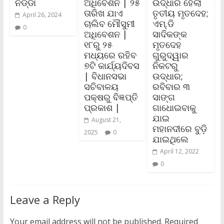
ନଡ୍ଡା
ଅଧିବେଶନ | ୨୫
ଉଦ୍ଧାର ହେଲା
ତାରିଖ ଯାଏ
ତୃତୀୟ ମୃତଦେହ;
April 26, 2024
ଚାଲିବ ମୌସୁମୀ
ଏମ୍.ଡି
0
ଅଧିବେଶନ |
ସାଦିକଙ୍କ
୧୮ରୁ ୨୫
ମୃତଦେହ
ମଧ୍ୟରେ ରହିବ
ଗୁରୁଦ୍ୱାର
୭ଟି କାର୍ଯ୍ୟଦିବସ
ନିକଟରୁ
| ବିଧାନସଭା
ଉଦ୍ଧାର;
ସଚିବାଳୟ
ରବିବାର ୩
ପକ୍ଷରୁ ବିଜ୍ଞପ୍ତି
ସାଙ୍ଗ
ପ୍ରକାଶ |
ଗାଧୋଇବାକୁ
ଯାଇ
August 21,
ମହାନଦୀରେ ବୁଡ଼ି
2025
0
ଯାଇଥିଲେ
April 12, 2022
0
Leave a Reply
Your email address will not be published.
Required