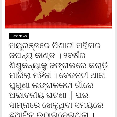
Fast News
ମୟୂରଞ୍ଜରେ ପିଶାଚୀ ମହିଳାର
ଜଘନ୍ୟ କାଣ୍ଡ । ୨ବର୍ଷର
ଶିଶୁକନ୍ୟାକୁ ଜଙ୍ଗଲରେ କଚାଡ଼ି
ମାରିଲା ମହିଳା । ବେତନଟୀ ଥାନା
ପୁରୁଣା ଲଙ୍ଗଳକଟା ଗାଁରେ
ଅଭାବନୀୟ ଘଟଣା | ଘର
ସାମ୍ନାରେ ଖେଳୁଥିବା ସମୟରେ
ଛୁଆଟିକୁ ଉଠାଇନେଇଥିଲା ।