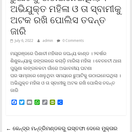
ଅଭିଯୁକ୍ତ ମହିଳା ଓ ତା ସ୍ବାମୀକୁ
ଅଟକ ରଖି ପୋଲିସ ତଦନ୍ତ
ଜାରି
July 6, 2022
admin
0 Comments
ମୟୂରଞ୍ଜରେ ପିଶାଚୀ ମହିଳାର ଜଘନ୍ୟ କାଣ୍ଡ । ୨ବର୍ଷର
ଶିଶୁକନ୍ୟାକୁ ଜଙ୍ଗଲରେ କଚାଡ଼ି ମାରିଲା ମହିଳା । ବେତନଟୀ ଥାନା
ପୁରୁଣା ଲଙ୍ଗଳକଟା ଗାଁରେ ଅଭାବନୀୟ ଘଟଣା
ଘର ସାମ୍ନାରେ ଖେଳୁଥିବା ସମୟରେ ଛୁଆଟିକୁ ଉଠାଇନେଇଥିଲା ।
ଅଭିଯୁକ୍ତ ମହିଳା ଓ ତା ସ୍ବାମୀକୁ ଅଟକ ରଖି ପୋଲିସ ତଦନ୍ତ
ଜାରି
F
T
E
W
C
P
S
a
w
m
h
o
r
h
c
i
a
a
p
i
a
e
t
i
t
y
n
r
b
t
l
s
L
t
e
←
କେନ୍ଦ୍ର ମନ୍ତ୍ରିମଣ୍ଡଳରୁ ଇସ୍ତଫା ଦେଲେ ମୁକ୍ତାର
o
e
A
i
F