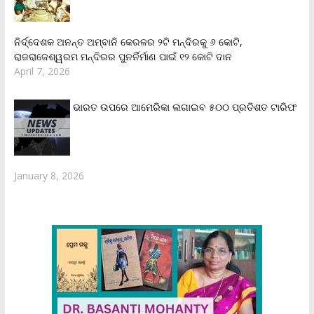
ନିର୍ଦ୍ଦେଶକ ଅନନ୍ତ ଅମ୍ବାନି କେରଳର ୨ଟି ମନ୍ଦିରକୁ ୬ କୋଟି,
ରାଜରାଜେଶ୍ୱରମ ମନ୍ଦିରର ପୁନର୍ନିର୍ମାଣ ପାଇଁ ୧୨ କୋଟି ଦାନ
April 7, 2026
ଭାରତ ଉପରେ ଆମେରିକା ଲଗାଇବ ୫୦୦ ପ୍ରତିଶତ ଟାରିଫ
January 8, 2026