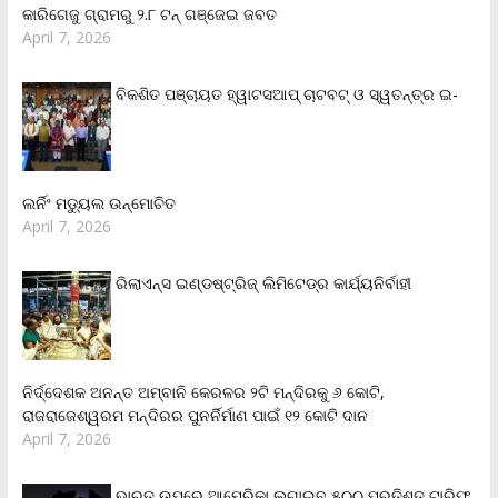
କାରିଗେଜୁ ଗ୍ରାମରୁ ୨.୮ ଟନ୍ ଗଞ୍ଜେଇ ଜବତ
April 7, 2026
ବିକଶିତ ପଞ୍ଚାୟତ ହ୍ୱାଟସଆପ୍ ଚାଟବଟ୍ ଓ ସ୍ୱତନ୍ତ୍ର ଇ-
ଲର୍ନିଂ ମଡ୍ୟୁଲ ଉନ୍ମୋଚିତ
April 7, 2026
ରିଲାଏନ୍‌ସ ଇଣ୍ଡଷ୍ଟ୍ରିଜ୍ ଲିମିଟେଡ୍‌ର କାର୍ଯ୍ୟନିର୍ବାହୀ
ନିର୍ଦ୍ଦେଶକ ଅନନ୍ତ ଅମ୍ବାନି କେରଳର ୨ଟି ମନ୍ଦିରକୁ ୬ କୋଟି,
ରାଜରାଜେଶ୍ୱରମ ମନ୍ଦିରର ପୁନର୍ନିର୍ମାଣ ପାଇଁ ୧୨ କୋଟି ଦାନ
April 7, 2026
ଭାରତ ଉପରେ ଆମେରିକା ଲଗାଇବ ୫୦୦ ପ୍ରତିଶତ ଟାରିଫ