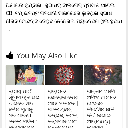
ଅଣାଗଲା ମୁମ୍ବାଇ। ସୁଭାଷକୁ କାଇରୋରୁ ମୁମ୍ବାଇ ଆଣିଲା
CBI ଟିମ୍ ଇଜିପ୍ଟ ରାଜଧାନୀ କାଇରୋରେ ଲୁଚିଥିଲା ସୁଭାଷ ।
ନୀରବ ମୋଦିଙ୍କ ଡେପୁଟି ଜେନେରାଲ ମ୍ୟାନେଜର ଥିଲା ସୁଭାଷ
→
You May Also Like
ନ୍ୟାୟ ପାଇଁ
ରାଜ୍ୟରେ
ଗଞ୍ଜାମ ଏସପି
ସ୍ୱାମୀଙ୍କ ଘର
କୋରୋନା ନେଲା
ଅଫିସ ଆଗରେ
ଆଗରେ ସାତ
ଆଉ ୬ ଜୀବନ |
ଦେହରେ
ବର୍ଷର ପୁଅକୁ
ବାଲେଶ୍ବର,
କିରୋସିନ ଢାଳି
ଧରି ଧାରଣା
ଭଦ୍ରକ, କଟକ,
ନିଆଁ ଲଗାଇ
ଦେଲେ ମହିଳା ;
କନ୍ଧମାଳ ଏବଂ
ଆତ୍ମହତ୍ୟା
ବ୍ରହ୍ମପୁରର
ସୁନ୍ଦରଗଡ଼ରୁ
ଉଦ୍ୟମ