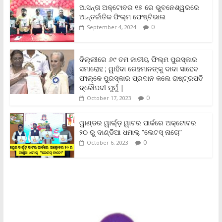
b
t
l
s
L
t
e
ଆସନ୍ତା ଅକ୍ଟୋବର ୧୭ ରେ ଭୁବନେଶ୍ୱରରେ
o
e
A
i
F
ଆନ୍ତର୍ଜାତିକ ଫିଲ୍ମ ଫେଷ୍ଟିଭାଲ
o
r
p
n
r
0
September 4, 2024
k
p
k
i
e
n
ଦିଲ୍ଲୀରେ ୬୯ ତମ ଜାତୀୟ ଫିଲ୍ମ ପୁରସ୍କାର
d
ସମାରୋହ ; ୱାହିଦା ରେହମାନଙ୍କୁ ଦାଦା ସାହେବ
l
y
ଫାଲ୍‌କେ ପୁରସ୍କାର ପ୍ରଦାନ କଲେ ରାଷ୍ଟ୍ରପତି
ଦ୍ରୌପଦୀ ମୁର୍ମୁ |
0
October 17, 2023
ୱାଣ୍ଡର ୱାର୍ଲ୍‌ଡ଼ ୱାଟର ପାର୍କରେ ଅକ୍ଟୋବର
୨୦ ରୁ ଦାଣ୍ଡିଆ ଧମାଲ୍ “ଲେଟସ୍ ନାଚୋ”
0
October 6, 2023