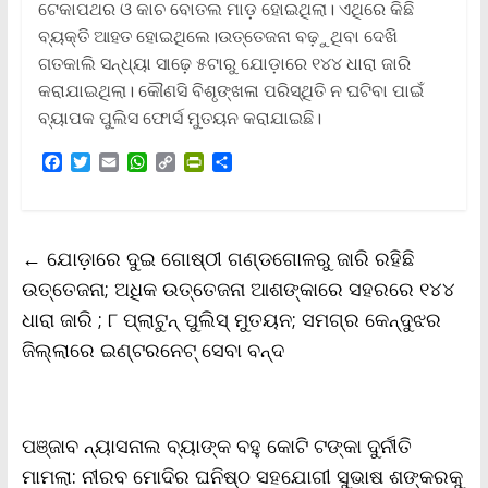
ଟେକାପଥର ଓ କାଚ ବୋତଲ ମାଡ଼ ହୋଇଥିଲା। ଏଥିରେ କିଛି
ବ୍ୟକ୍ତି ଆହତ ହୋଇଥିଲେ।ଉତ୍ତେଜନା ବଢ଼ୁଥିବା ଦେଖି
ଗତକାଲି ସନ୍ଧ୍ୟା ସାଢ଼େ ୫ଟାରୁ ଯୋଡ଼ାରେ ୧୪୪ ଧାରା ଜାରି
କରାଯାଇଥିଲା। କୌଣସି ବିଶୃଙ୍ଖଳା ପରିସ୍ଥିତି ନ ଘଟିବା ପାଇଁ
ବ୍ୟାପକ ପୁଲିସ ଫୋର୍ସ ମୁତୟନ କରାଯାଇଛି।
F
T
E
W
C
P
S
a
w
m
h
o
r
h
c
i
a
a
p
i
a
e
t
i
t
y
n
r
b
t
l
s
L
t
e
←
ଯୋଡ଼ାରେ ଦୁଇ ଗୋଷ୍ଠୀ ଗଣ୍ଡଗୋଳରୁ ଜାରି ରହିଛି
o
e
A
i
F
o
r
p
n
r
ଉତ୍ତେଜନା; ଅଧିକ ଉତ୍ତେଜନା ଆଶଙ୍କାରେ ସହରରେ ୧୪୪
k
p
k
i
ଧାରା ଜାରି ; ୮ ପ୍ଲାଟୁନ୍ ପୁଲିସ୍ ମୁତୟନ; ସମଗ୍ର କେନ୍ଦୁଝର
e
n
ଜିଲ୍ଲାରେ ଇଣ୍ଟରନେଟ୍ ସେବା ବନ୍ଦ
d
l
y
ପଞ୍ଜାବ ନ୍ୟାସନାଲ ବ୍ୟାଙ୍କ ବହୁ କୋଟି ଟଙ୍କା ଦୁର୍ନୀତି
ମାମଲା: ନୀରବ ମୋଦିର ଘନିଷ୍ଠ ସହଯୋଗୀ ସୁଭାଷ ଶଙ୍କରକୁ