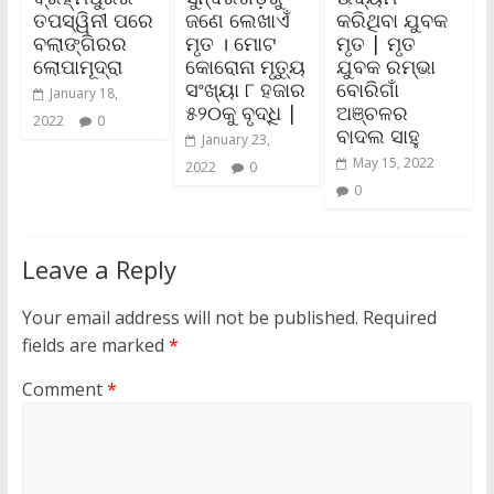
ତପସ୍ୱିନୀ ପରେ
ଜଣେ ଲେଖାଏଁ
କରିଥିବା ଯୁବକ
ବଲାଙ୍ଗିରର
ମୃତ । ମୋଟ
ମୃତ | ମୃତ
ଲୋପାମୂଦ୍ରା
କୋରୋନା ମୃତ୍ୟୁ
ଯୁବକ ରମ୍ଭା
ସଂଖ୍ୟା ୮ ହଜାର
ବୋରିଗାଁ
January 18,
୫୨୦କୁ ବୃଦ୍ଧି |
ଅଞ୍ଚଳର
2022
0
ବାଦଲ ସାହୁ
January 23,
May 15, 2022
2022
0
0
Leave a Reply
Your email address will not be published.
Required
fields are marked
*
Comment
*