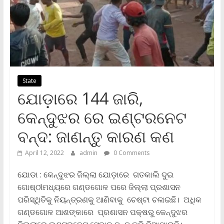
State
ଯୋଡ଼ାରେ 144 ଜାରି,
କେନ୍ଦୁଝର ରେ ଇଣ୍ଟରନେଟ
ବନ୍ଦ: ଜାଣନ୍ତୁ କାରଣ କଣ
April 12, 2022
admin
0 Comments
ଯୋଡା : କେନ୍ଦୁଝର ଜିଲ୍ଲା ଯୋଡ଼ାରେ ଗତକାଲି ଦୁଇ
ଗୋଷ୍ଠୀମଧ୍ୟରେ ଗଣ୍ଡଗୋଳ ପରେ ଜିଲ୍ଲା ପ୍ରଶାସନ
ପରିସ୍ଥିତିକୁ ନିୟନ୍ତ୍ରଣକୁ ଆଣିବାକୁ ଚେଷ୍ଟା ଚଳାଇଛି। ଅଧିକ
ଗଣ୍ଡଗୋଳ ଆଶଙ୍କାରେ ପ୍ରଶାସନ ପକ୍ଷରୁ କେନ୍ଦୁଝର