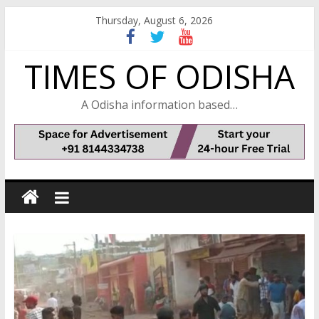
Skip
Thursday, August 6, 2026
to
content
TIMES OF ODISHA
A Odisha information based…