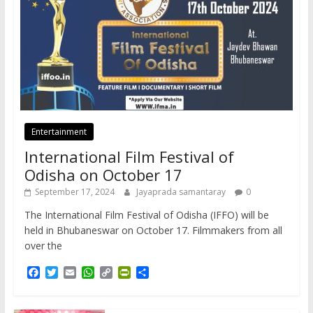
Entertainment
International Film Festival of
Odisha on October 17
September 17, 2024
Jayaprada samantaray
0
The International Film Festival of Odisha (IFFO) will be
held in Bhubaneswar on October 17. Filmmakers from all
over the
F
T
E
W
C
P
S
a
w
m
h
o
r
h
c
i
a
a
p
i
a
e
t
i
t
y
n
r