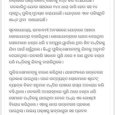
ଜିଲ୍ଲାରେ ଇଣ୍ଟରନେଟ୍ ସେବାକୁ ବନ୍ଦ କରି ଦିଆଯାଇଛି।
ଗତକାଲିଠୁ ଯୋଡା ସହରରେ ୧୪୪ ଧାରା ଜାରି ହେବା ସହ ୧୪
ପ୍ଲାଟୁନ୍ ପୁଲିସ୍ ମୁତୟନ କରାଯାଇଛି। ଯୋଡ଼ାରେ ଏବେ ପରିସ୍ଥିତି
ଶାନ୍ତ ଥିବା ଜଣାଯାଇଛି।
ସୂଚନାଯୋଗ୍ୟ, ରାମନବମୀ ଅବସରରେ ଯୋଡ଼ାରେ ଆଖଡା
ଶୋଭାଯାତ୍ରା ବାହାରିଥିଲା। ଶୋଭାଯାତ୍ରାରେ ଯୋଗ ଦେଇଥିବା
ଲୋକମାନେ ଝଣ୍ଡା ଧରି ୪ ନମ୍ୱର ୱାର୍ଡରେ ଥିବା ଶିବ ମନ୍ଦିରକୁ
ଯିବା ପାଇଁ ଚାହୁଁଥିଲେ। କିନ୍ତୁ ପୁଲିସ୍‌ ସେମାନଙ୍କୁ ଯିବାକୁ ଅନୁମତି
ଦେଇନଥିଲା। ଗତକାଲି ସକାଳେ ପୁଣି ଥରେ ୫ ଜଣ ଯୁବକ ଝଣ୍ଡା
ଧରି ମନ୍ଦିରକୁ ଯିବାକୁ ବାହାରିଥିଲେ।
ପୁଲିସ ସେମାନଙ୍କୁ ବାରଣ କରିଥିଲା। ଯାହାଫଳରେ ଉତ୍ତେଜନା
ପ୍ରକାଶ ପାଇଥିଲା। ପରେ ଉତ୍ତ୍ୟକ୍ତ ଲୋକମାନେ ଷ୍ଟେଟ୍‌
ବ୍ୟାଙ୍କ ନିକଟ ହନୁମାନ ମନ୍ଦିର ପାଖରେ ରାସ୍ତା ଅବରୋଧ କରି
ବସି ଥିଲେ। ଗତକାଲି ଅପରାହ୍ନରେ ପୁଣି ଥରେ ଝଣ୍ଡା ଧରି
ସେମାନେ ମନ୍ଦିରକୁ ଯାଉଥିବା ବେଳେ ଅନ୍ୟ ଏକ ଗୋଷ୍ଠୀ
ବିରୋଧ କରିଥିଲେ। ଏହାକୁ ନେଇ ଉତ୍ତେଜନା ପ୍ରକାଶ
ପାଇଥିଲା। ଉଭୟ ପକ୍ଷରୁ ଭଙ୍ଗାରୁଜା ସହ ପ୍ରବଳ