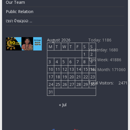
Our Team
Public Relation
ଆମ ବିଷୟରେ ...
August 2026
Today: 1186
M
T
W
T
F
S
S
Yesterday: 1680
1
2
This Week: 41886
3
4
5
6
7
8
9
10
11
12
13
14
15
16
This Month: 171060
17
18
19
20
21
22
23
Total Visitors:
2471
24
25
26
27
28
29
30
31
« Jul