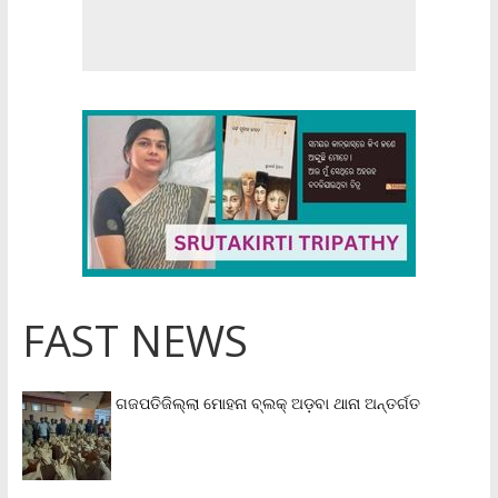
FAST NEWS
ଗଜପତିଜିଲ୍ଲା ମୋହନା ବ୍ଲକ୍‌ ଅଡ଼ବା ଥାନା ଅନ୍ତର୍ଗତ