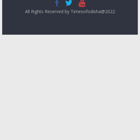
All Rights Reserved by Timesofodisha@2022