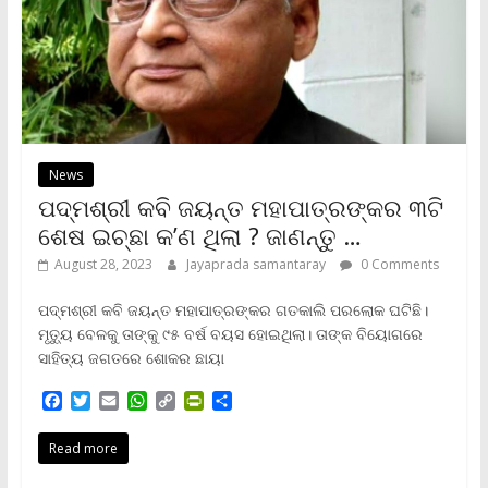
y
News
ପଦ୍ମଶ୍ରୀ କବି ଜୟନ୍ତ ମହାପାତ୍ରଙ୍କର ୩ଟି
ଶେଷ ଇଚ୍ଛା କ’ଣ ଥିଲା ? ଜାଣନ୍ତୁ …
August 28, 2023
Jayaprada samantaray
0 Comments
ପଦ୍ମଶ୍ରୀ କବି ଜୟନ୍ତ ମହାପାତ୍ରଙ୍କର ଗତକାଲି ପରଲୋକ ଘଟିଛି।
ମୃତ୍ୟୁ ବେଳକୁ ତାଙ୍କୁ ୯୫ ବର୍ଷ ବୟସ ହୋଇଥିଲା। ତାଙ୍କ ବିୟୋଗରେ
ସାହିତ୍ୟ ଜଗତରେ ଶୋକର ଛାୟା
F
T
E
W
C
P
S
a
w
m
h
o
r
h
c
i
a
a
p
i
a
Read more
e
t
i
t
y
n
r
b
t
l
s
L
t
e