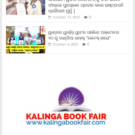
y
ଫାଲ୍‌କେ ପୁରସ୍କାର ପ୍ରଦାନ କଲେ ରାଷ୍ଟ୍ରପତି
ଦ୍ରୌପଦୀ ମୁର୍ମୁ |
0
October 17, 2023
ୱାଣ୍ଡର ୱାର୍ଲ୍‌ଡ଼ ୱାଟର ପାର୍କରେ ଅକ୍ଟୋବର
୨୦ ରୁ ଦାଣ୍ଡିଆ ଧମାଲ୍ “ଲେଟସ୍ ନାଚୋ”
0
October 6, 2023