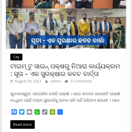
d
l
y
City
ଟାଇମ୍ ଟୁ ସାଇନ୍ ପକ୍ଷରୁ ନିଆରା କାର୍ଯ୍ୟକ୍ରମ
: ସୂତା – ଏକ ସୁରକ୍ଷାର କବଚ ବାର୍ତ୍ତା
August 30, 2023
admin
0 Comments
ଭୁବନେଶ୍ୱର :ସମ୍ପର୍କର ଡୋରି ରାକ୍ଷୀ । ଭାଇ ହାତରେ ଭଉଣୀଟି ରାକ୍ଷୀ
ବାନ୍ଧିବା ପାଇଁ ଗହ୍ମା ପୁନେଇଁକୁ ଋତକ ପରି ଋହିଁ ରହିଥାଏ ଭଉଣୀ । ଆଉ
F
T
E
W
C
P
S
a
w
m
h
o
r
h
c
i
a
a
p
i
a
Read more
e
t
i
t
y
n
r