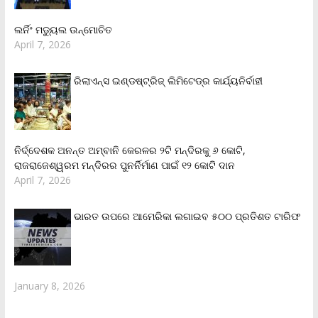
ଲର୍ନିଂ ମଡ୍ୟୁଲ ଉନ୍ମୋଚିତ
April 7, 2026
ରିଲାଏନ୍‌ସ ଇଣ୍ଡଷ୍ଟ୍ରିଜ୍ ଲିମିଟେଡ୍‌ର କାର୍ଯ୍ୟନିର୍ବାହୀ
ନିର୍ଦ୍ଦେଶକ ଅନନ୍ତ ଅମ୍ବାନି କେରଳର ୨ଟି ମନ୍ଦିରକୁ ୬ କୋଟି,
ରାଜରାଜେଶ୍ୱରମ ମନ୍ଦିରର ପୁନର୍ନିର୍ମାଣ ପାଇଁ ୧୨ କୋଟି ଦାନ
April 7, 2026
ଭାରତ ଉପରେ ଆମେରିକା ଲଗାଇବ ୫୦୦ ପ୍ରତିଶତ ଟାରିଫ
January 8, 2026