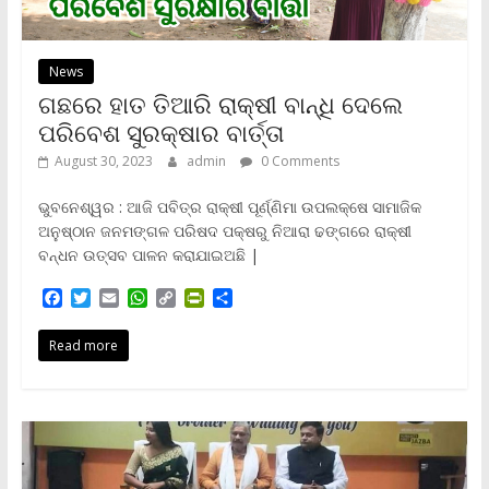
News
ଗଛରେ ହାତ ତିଆରି ରାକ୍ଷୀ ବାନ୍ଧି ଦେଲେ
ପରିବେଶ ସୁରକ୍ଷାର ବାର୍ତ୍ତା
August 30, 2023
admin
0 Comments
ଭୁବନେଶ୍ୱର : ଆଜି ପବିତ୍ର ରାକ୍ଷୀ ପୂର୍ଣ୍ଣିମା ଉପଲକ୍ଷେ ସାମାଜିକ
ଅନୁଷ୍ଠାନ ଜନମଙ୍ଗଳ ପରିଷଦ ପକ୍ଷରୁ ନିଆରା ଢଙ୍ଗରେ ରାକ୍ଷୀ
ବନ୍ଧନ ଉତ୍ସବ ପାଳନ କରାଯାଇଅଛି |
F
T
E
W
C
P
S
a
w
m
h
o
r
h
c
i
a
a
p
i
a
Read more
e
t
i
t
y
n
r
b
t
l
s
L
t
e
o
e
A
i
F
o
r
p
n
r
k
p
k
i
e
n