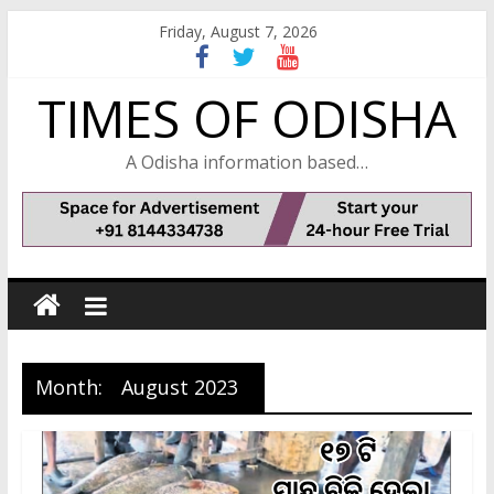
Skip
Friday, August 7, 2026
to
content
TIMES OF ODISHA
A Odisha information based…
Month:
August 2023