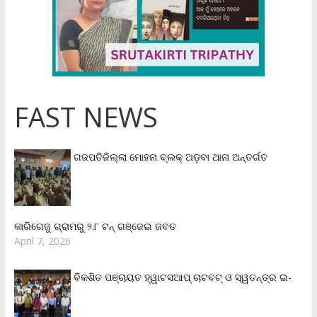
FAST NEWS
ଗଜପତିଜିଲ୍ଲା ମୋହନା ବ୍ଲକ୍‌ ଅଡ଼ବା ଥାନା ଅନ୍ତର୍ଗତ
କାରିଗେଜୁ ଗ୍ରାମରୁ ୨.୮ ଟନ୍ ଗଞ୍ଜେଇ ଜବତ
April 7, 2026
ବିକଶିତ ପଞ୍ଚାୟତ ହ୍ୱାଟସଆପ୍ ଚାଟବଟ୍ ଓ ସ୍ୱତନ୍ତ୍ର ଇ-