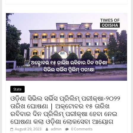
b
t
l
s
L
t
e
o
e
A
i
F
o
r
p
n
r
k
p
k
i
e
n
d
l
y
State
ଓଡ଼ିଶା ସିଭିଲ ସର୍ଭିସ ପ୍ରିଲିମ୍‌ ପରୀକ୍ଷା-୨୦୨୨
ତାରିଖ ଘୋଷଣା | ଅକ୍ଟୋବର ୧୫ ତାରିଖ
ରବିବାର ଦିନ ପ୍ରିଲିମ୍‌ ପରୀକ୍ଷା ହେବା ନେଇ
ଘୋଷଣା କଲା ଓଡ଼ିଶା ଲୋକସେବା ଆୟୋଗ
August 29, 2023
admin
0 Comments