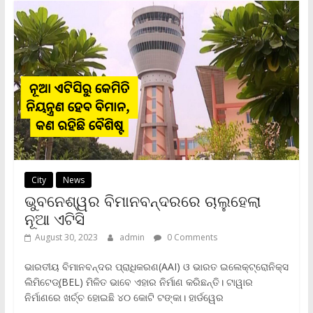
k
p
k
i
e
n
d
l
y
City
News
ଭୁବନେଶ୍ୱର ବିମାନବନ୍ଦରରେ ଚାଲୁହେଲା
ନୂଆ ଏଟିସି
August 30, 2023
admin
0 Comments
ଭାରତୀୟ ବିମାନବନ୍ଦର ପ୍ରାଧିକରଣ(AAI) ଓ ଭାରତ ଇଲେକ୍ଟ୍ରୋନିକ୍ସ
ଲିମିଟେଡ୍(BEL) ମିଳିତ ଭାବେ ଏହାର ନିର୍ମାଣ କରିଛନ୍ତି। ଟାୱାର
ନିର୍ମାଣରେ ଖର୍ଚ୍ଚ ହୋଇଛି ୪୦ କୋଟି ଟଙ୍କା। ହାର୍ଡୱେର