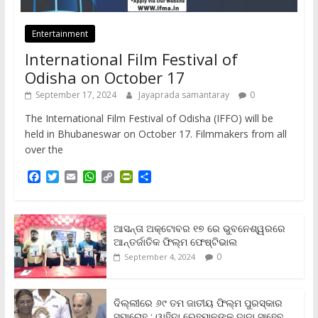
Entertainment
International Film Festival of
Odisha on October 17
September 17, 2024
Jayaprada samantaray
0
The International Film Festival of Odisha (IFFO) will be
held in Bhubaneswar on October 17. Filmmakers from all
over the
F
T
E
W
C
P
S
a
w
m
h
o
r
h
c
i
a
a
p
i
a
e
t
i
t
y
n
r
b
t
l
s
L
t
e
ଆସନ୍ତା ଅକ୍ଟୋବର ୧୭ ରେ ଭୁବନେଶ୍ୱରରେ
o
e
A
i
F
ଆନ୍ତର୍ଜାତିକ ଫିଲ୍ମ ଫେଷ୍ଟିଭାଲ
o
r
p
n
r
0
September 4, 2024
k
p
k
i
e
n
ଦିଲ୍ଲୀରେ ୬୯ ତମ ଜାତୀୟ ଫିଲ୍ମ ପୁରସ୍କାର
d
ସମାରୋହ ; ୱାହିଦା ରେହମାନଙ୍କୁ ଦାଦା ସାହେବ
l