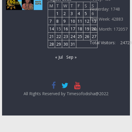
M
T
W
T
F
S
S
Yesterday: 1748
1
2
3
4
5
6
This Week: 42883
7
8
9
10
11
12
13
14
15
16
17
18
19
20
This Month: 172057
21
22
23
24
25
26
27
Total Visitors:
2472
28
29
30
31
« Jul
Sep »
All Rights Reserved by Timesofodisha@2022