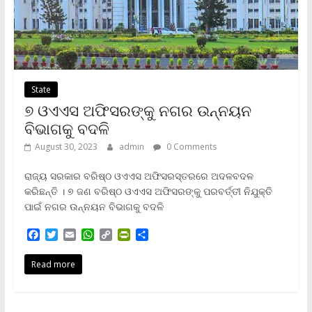
State
୭ ଓଏଏସ ଅଫିସରଙ୍କୁ ନଗର ଉନ୍ନୟନ
ବିଭାଗକୁ ବଦଳି
August 30, 2023
admin
0 Comments
ରାଜ୍ୟ ସରକାର ବରିଷ୍ଠ ଓଏଏସ ଅଫିସରସ୍ତରରେ ଅଦଳବଦଳ
କରିଛନ୍ତି । ୭ ଜଣ ବରିଷ୍ଠ ଓଏଏସ ଅଫିସରଙ୍କୁ ପରବର୍ତ୍ତୀ ନିଯୁକ୍ତି
ପାଇଁ ନଗର ଉନ୍ନୟନ ବିଭାଗକୁ ବଦଳି
F
T
E
W
C
P
S
a
w
m
h
o
r
h
c
i
a
a
p
i
a
Read more
e
t
i
t
y
n
r
b
t
l
s
L
t
e
o
e
A
i
F
o
r
p
n
r