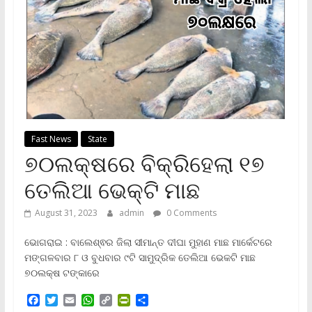
Fast News
State
୭୦ଲକ୍ଷରେ ବିକ୍ରିହେଲା ୧୭
ତେଲିଆ ଭେକ୍‌ଟି ମାଛ
August 31, 2023
admin
0 Comments
ଭୋଗରାଇ : ବାଲେଶ୍ଵର ଜିଲା ସୀମାନ୍ତ ଦୀଘା ମୁହାଣ ମାଛ ମାର୍କେଟରେ
ମଙ୍ଗଳବାର ୮ ଓ ବୁଧବାର ୯ଟି ସାମୁଦ୍ରିକ ତେଲିଆ ଭେକଟି ମାଛ
୭୦ଲକ୍ଷ ଟଙ୍କାରେ
F
T
E
W
C
P
S