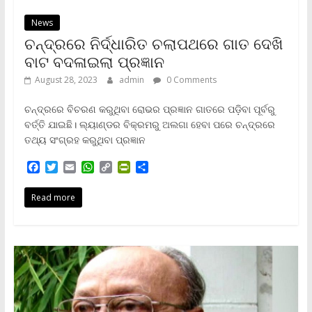
News
ଚନ୍ଦ୍ରରେ ନିର୍ଦ୍ଧାରିତ ଚଲାପଥରେ ଗାତ ଦେଖି
ବାଟ ବଦଳାଇଲା ପ୍ରଜ୍ଞାନ
August 28, 2023
admin
0 Comments
ଚନ୍ଦ୍ରରେ ବିଚରଣ କରୁଥିବା ରୋଭର ପ୍ରଜ୍ଞାନ ଗାତରେ ପଡ଼ିବା ପୂର୍ବରୁ
ବର୍ତ୍ତି ଯାଇଛି। ଲ୍ୟାଣ୍ଡର ବିକ୍ରମରୁ ଅଲଗା ହେବା ପରେ ଚନ୍ଦ୍ରରେ
ତଥ୍ୟ ସଂଗ୍ରହ କରୁଥିବା ପ୍ରଜ୍ଞାନ
F
T
E
W
C
P
S
a
w
m
h
o
r
h
c
i
a
a
p
i
a
Read more
e
t
i
t
y
n
r
b
t
l
s
L
t
e
o
e
A
i
F
o
r
p
n
r
k
p
k
i
e
n
d
l