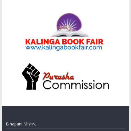
Binapani MIshra