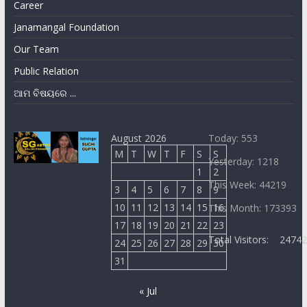
Career
Janamangal Foundation
Our Team
Public Relation
ଆମ ବିଷୟରେ ...
August 2026
Today: 553
M
T
W
T
F
S
S
Yesterday: 1218
1
2
This Week: 44219
3
4
5
6
7
8
9
10
11
12
13
14
15
16
This Month: 173393
17
18
19
20
21
22
23
Total Visitors:
2474
24
25
26
27
28
29
30
31
« Jul