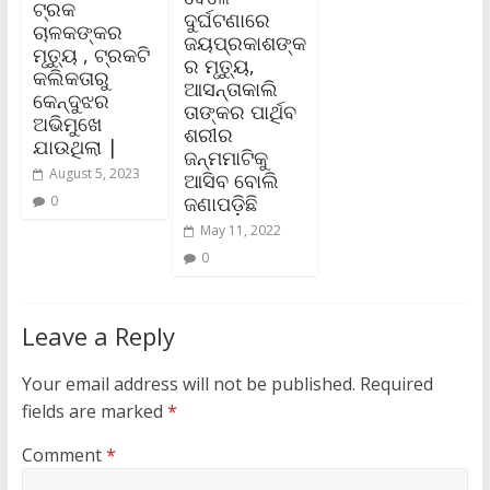
ଟ୍ରକ
ଦୁର୍ଘଟଣାରେ
ଚାଳକଙ୍କର
ଜୟପ୍ରକାଶଙ୍କ
ମୃତ୍ୟୁ , ଟ୍ରକଟି
ର ମୃତ୍ୟୁ,
କଲିକତାରୁ
ଆସନ୍ତାକାଲି
କେନ୍ଦୁଝର
ତାଙ୍କର ପାର୍ଥିବ
ଅଭିମୁଖେ
ଶରୀର
ଯାଉଥିଲା |
ଜନ୍ମମାଟିକୁ
August 5, 2023
ଆସିବ ବୋଲି
ଜଣାପଡ଼ିଛି
0
May 11, 2022
0
Leave a Reply
Your email address will not be published.
Required
fields are marked
*
Comment
*