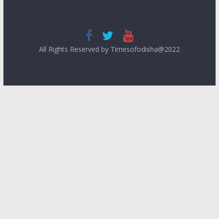
All Rights Reserved by Timesofodisha@2022