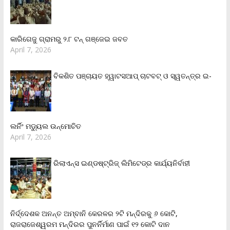
କାରିଗେଜୁ ଗ୍ରାମରୁ ୨.୮ ଟନ୍ ଗଞ୍ଜେଇ ଜବତ
April 7, 2026
ବିକଶିତ ପଞ୍ଚାୟତ ହ୍ୱାଟସଆପ୍ ଚାଟବଟ୍ ଓ ସ୍ୱତନ୍ତ୍ର ଇ-
ଲର୍ନିଂ ମଡ୍ୟୁଲ ଉନ୍ମୋଚିତ
April 7, 2026
ରିଲାଏନ୍‌ସ ଇଣ୍ଡଷ୍ଟ୍ରିଜ୍ ଲିମିଟେଡ୍‌ର କାର୍ଯ୍ୟନିର୍ବାହୀ
ନିର୍ଦ୍ଦେଶକ ଅନନ୍ତ ଅମ୍ବାନି କେରଳର ୨ଟି ମନ୍ଦିରକୁ ୬ କୋଟି,
ରାଜରାଜେଶ୍ୱରମ ମନ୍ଦିରର ପୁନର୍ନିର୍ମାଣ ପାଇଁ ୧୨ କୋଟି ଦାନ