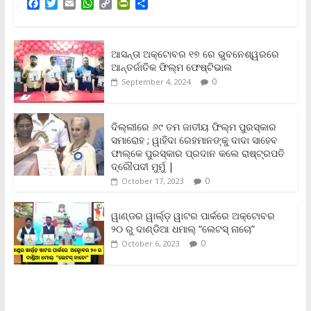
F
T
E
W
C
P
S
a
w
m
h
o
r
h
c
i
a
a
p
i
a
e
t
i
t
y
n
r
b
t
l
s
L
t
e
ଆସନ୍ତା ଅକ୍ଟୋବର ୧୭ ରେ ଭୁବନେଶ୍ୱରରେ
o
e
A
i
F
ଆନ୍ତର୍ଜାତିକ ଫିଲ୍ମ ଫେଷ୍ଟିଭାଲ
o
r
p
n
r
0
September 4, 2024
k
p
k
i
e
n
ଦିଲ୍ଲୀରେ ୬୯ ତମ ଜାତୀୟ ଫିଲ୍ମ ପୁରସ୍କାର
d
ସମାରୋହ ; ୱାହିଦା ରେହମାନଙ୍କୁ ଦାଦା ସାହେବ
l
y
ଫାଲ୍‌କେ ପୁରସ୍କାର ପ୍ରଦାନ କଲେ ରାଷ୍ଟ୍ରପତି
ଦ୍ରୌପଦୀ ମୁର୍ମୁ |
0
October 17, 2023
ୱାଣ୍ଡର ୱାର୍ଲ୍‌ଡ଼ ୱାଟର ପାର୍କରେ ଅକ୍ଟୋବର
୨୦ ରୁ ଦାଣ୍ଡିଆ ଧମାଲ୍ “ଲେଟସ୍ ନାଚୋ”
0
October 6, 2023