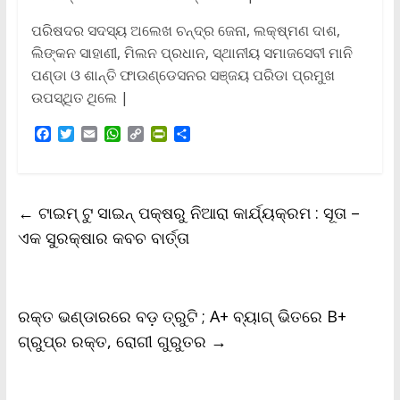
ପରିଷଦର ସଦସ୍ୟ ଅଲେଖ ଚନ୍ଦ୍ର ଜେନା, ଲକ୍ଷ୍ମଣ ଦାଶ,
ଲିଙ୍କନ ସାହାଣୀ, ମିଲନ ପ୍ରଧାନ, ସ୍ଥାନୀୟ ସମାଜସେବୀ ମାନି
ପଣ୍ଡା ଓ ଶାନ୍ତି ଫାଉଣ୍ଡେସନର ସଞ୍ଜୟ ପରିଡା ପ୍ରମୁଖ
ଉପସ୍ଥିତ ଥିଲେ |
F
T
E
W
C
P
S
a
w
m
h
o
r
h
c
i
a
a
p
i
a
e
t
i
t
y
n
r
b
t
l
s
L
t
e
←
ଟାଇମ୍ ଟୁ ସାଇନ୍ ପକ୍ଷରୁ ନିଆରା କାର୍ଯ୍ୟକ୍ରମ : ସୂତା –
o
e
A
i
F
o
r
p
n
r
ଏକ ସୁରକ୍ଷାର କବଚ ବାର୍ତ୍ତା
k
p
k
i
e
n
d
l
ରକ୍ତ ଭଣ୍ଡାରରେ ବଡ଼ ତ୍ରୁଟି ; A+ ବ୍ୟାଗ୍ ଭିତରେ B+
y
ଗ୍ରୁପ୍‌ର ରକ୍ତ, ରୋଗୀ ଗୁରୁତର
→