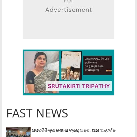
FAST NEWS
ଗଜପତିଜିଲ୍ଲା ମୋହନା ବ୍ଲକ୍‌ ଅଡ଼ବା ଥାନା ଅନ୍ତର୍ଗତ