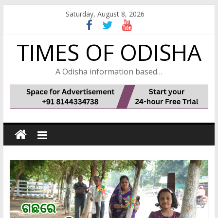
Skip
Saturday, August 8, 2026
to
content
TIMES OF ODISHA
A Odisha information based…