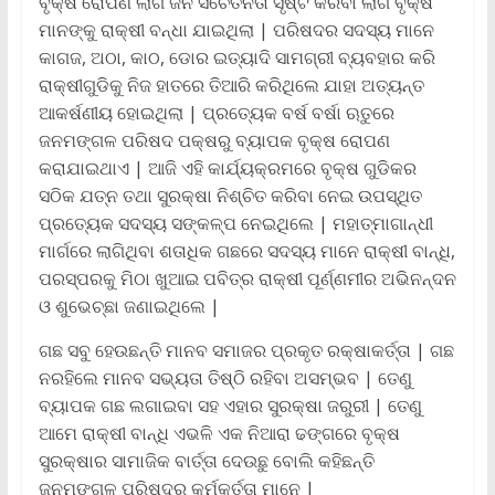
ବୃକ୍ଷ ରୋପଣ ଲାଗି ଜନ ସଚେତନତା ସୃଷ୍ଟି କରିବା ଲାଗି ବୃକ୍ଷ
ମାନଙ୍କୁ ରାକ୍ଷୀ ବନ୍ଧା ଯାଇଥିଲା | ପରିଷଦର ସଦସ୍ୟ ମାନେ
କାଗଜ, ଅଠା, କାଠ, ଡୋର ଇତ୍ୟାଦି ସାମଗ୍ରୀ ବ୍ୟବହାର କରି
ରାକ୍ଷୀଗୁଡିକୁ ନିଜ ହାତରେ ତିଆରି କରିଥିଲେ ଯାହା ଅତ୍ୟନ୍ତ
ଆକର୍ଷଣୀୟ ହୋଇଥିଲା | ପ୍ରତ୍ୟେକ ବର୍ଷ ବର୍ଷା ଋତୁରେ
ଜନମଙ୍ଗଳ ପରିଷଦ ପକ୍ଷରୁ ବ୍ୟାପକ ବୃକ୍ଷ ରୋପଣ
କରାଯାଇଥାଏ | ଆଜି ଏହି କାର୍ଯ୍ୟକ୍ରମରେ ବୃକ୍ଷ ଗୁଡିକର
ସଠିକ ଯତ୍ନ ତଥା ସୁରକ୍ଷା ନିଶ୍ଚିତ କରିବା ନେଇ ଉପସ୍ଥିତ
ପ୍ରତ୍ୟେକ ସଦସ୍ୟ ସଙ୍କଳ୍ପ ନେଇଥିଲେ | ମହାତ୍ମାଗାନ୍ଧୀ
ମାର୍ଗରେ ଲାଗିଥିବା ଶତାଧିକ ଗଛରେ ସଦସ୍ୟ ମାନେ ରାକ୍ଷୀ ବାନ୍ଧି,
ପରସ୍ପରକୁ ମିଠା ଖୁଆଇ ପବିତ୍ର ରାକ୍ଷୀ ପୂର୍ଣ୍ଣମୀର ଅଭିନନ୍ଦନ
ଓ ଶୁଭେଚ୍ଛା ଜଣାଇଥିଲେ |
ଗଛ ସବୁ ହେଉଛନ୍ତି ମାନବ ସମାଜର ପ୍ରକୃତ ରକ୍ଷାକର୍ତ୍ତା | ଗଛ
ନରହିଲେ ମାନବ ସଭ୍ୟତା ତିଷ୍ଠି ରହିବା ଅସମ୍ଭବ | ତେଣୁ
ବ୍ୟାପକ ଗଛ ଲଗାଇବା ସହ ଏହାର ସୁରକ୍ଷା ଜରୁରୀ | ତେଣୁ
ଆମେ ରାକ୍ଷୀ ବାନ୍ଧି ଏଭଳି ଏକ ନିଆରା ଢଙ୍ଗରେ ବୃକ୍ଷ
ସୁରକ୍ଷାର ସାମାଜିକ ବାର୍ତ୍ତା ଦେଉଛୁ ବୋଲି କହିଛନ୍ତି
ଜନମଙ୍ଗଳ ପରିଷଦର କର୍ମକର୍ତ୍ତା ମାନେ |