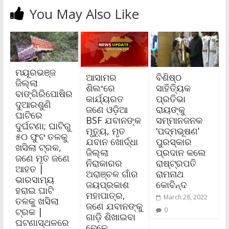
You May Also Like
ମୟୂରଭଞ୍ଜ
ଆସାମର
ବିଶିଷ୍ଠ
ଜିଲ୍ଲା
ଶିଲଂରେ
ସାହିତ୍ୟିକ
ବାଙ୍ଗିରିପୋଷିର
କାର୍ଯ୍ୟରତ
ପ୍ରତିଭା
ଦୁଆରଶୁଣି
ଜଣେ ଓଡ଼ିଆ
ରାୟଙ୍କୁ
ଘାଟିରେ
BSF ଯବାନଙ୍କ
ସମ୍ମାନଜନକ
ଦୁର୍ଘଟଣା; ଘାଟିରୁ
ମୃତ୍ୟୁ, ମୃତ
‘ପଦ୍ମଭୂଷଣ’
୫୦ ଫୁଟ ତଳକୁ
ଯବାନ ଖୋର୍ଦ୍ଧା
ପୁରସ୍କାର
ଖସିଲା ଟ୍ରକ,
ଜିଲ୍ଲା
ପ୍ରଦାନ କଲେ
ଜଣେ ମୃତ ଜଣେ
ନିରାକାରର
ରାଷ୍ଟ୍ରପତି
ଆହତ |
ଅରାଞ୍ଚଳ ଗାଁର
ରାମନାଥ
ଭାରସାମ୍ୟ
ଜୟପ୍ରକାଶ
କୋବିନ୍ଦ
ହରାଇ ଘାଟି
ମହାପାତ୍ର,
March 28, 2022
ତଳକୁ ଖସିଲା
ଜଣେ ଯବାନଙ୍କୁ
ଟ୍ରକ |
0
ଗାଡ଼ି ଶିଖାଇବା
ଘଟଣାସ୍ଥଳରେ
ବେଳେ