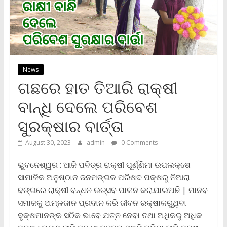
News
ଗଛରେ ହାତ ତିଆରି ରାକ୍ଷୀ
ବାନ୍ଧି ଦେଲେ ପରିବେଶ
ସୁରକ୍ଷାର ବାର୍ତ୍ତା
August 30, 2023
admin
0 Comments
ଭୁବନେଶ୍ୱର : ଆଜି ପବିତ୍ର ରାକ୍ଷୀ ପୂର୍ଣ୍ଣିମା ଉପଲକ୍ଷେ
ସାମାଜିକ ଅନୁଷ୍ଠାନ ଜନମଙ୍ଗଳ ପରିଷଦ ପକ୍ଷରୁ ନିଆରା
ଢଙ୍ଗରେ ରାକ୍ଷୀ ବନ୍ଧନ ଉତ୍ସବ ପାଳନ କରାଯାଇଅଛି | ମାନବ
ସମାଜକୁ ଅମ୍ଳଜାନ ପ୍ରଦାନ କରି ଜୀବନ ରକ୍ଷାକରୁଥିବା
ବୃକ୍ଷମାନଙ୍କ ସଠିକ ଭାବେ ଯତ୍ନ ନେବା ତଥା ଅଧିକରୁ ଅଧିକ