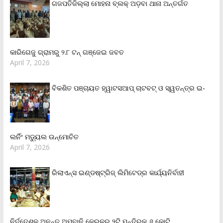
ଗଜପତିଜିଲ୍ଲା ମୋହନା ବ୍ଲକ୍‌ ଅଡ଼ବା ଥାନା ଅନ୍ତର୍ଗତ
କାରିଗେଜୁ ଗ୍ରାମରୁ ୨.୮ ଟନ୍ ଗଞ୍ଜେଇ ଜବତ
April 7, 2026
ବିକଶିତ ପଞ୍ଚାୟତ ହ୍ୱାଟସଆପ୍ ଚାଟବଟ୍ ଓ ସ୍ୱତନ୍ତ୍ର ଇ-
ଲର୍ନିଂ ମଡ୍ୟୁଲ ଉନ୍ମୋଚିତ
April 7, 2026
ରିଲାଏନ୍‌ସ ଇଣ୍ଡଷ୍ଟ୍ରିଜ୍ ଲିମିଟେଡ୍‌ର କାର୍ଯ୍ୟନିର୍ବାହୀ
ନିର୍ଦ୍ଦେଶକ ଅନନ୍ତ ଅମ୍ବାନି କେରଳର ୨ଟି ମନ୍ଦିରକୁ ୬ କୋଟି,