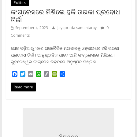
Politics
କଂଗ୍ରେସରେ ମିଶିଲେ ହକି ତାରକା ପ୍ରବୋଧ
ତିର୍କୀ
September 4, 2023
Jayaprada samantaray
0
Comments
ଖେଳ ପଡ଼ିଆରୁ ଏବେ ରାଜନୈତିକ ମଇଦାନକୁ ଓହ୍ଲାଇଲେ ହକି ତାରକା
ପ୍ରବୋଧ ତିର୍କୀ। ଆନୁଷ୍ଠାନିକ ଭାବେ ଆଜି କଂଗ୍ରେସରେ ମିଶିଲେ।
ଭୁବନେଶ୍ୱର କଂଗ୍ରେସ ଭବନରେ ଅନୁଷ୍ଠିତ ମିଶ୍ରଣ
F
T
E
W
C
P
S
a
w
m
h
o
r
h
c
i
a
a
p
i
a
Read more
e
t
i
t
y
n
r
b
t
l
s
L
t
e
o
e
A
i
F
o
r
p
n
r
k
p
k
i
e
n
d
l