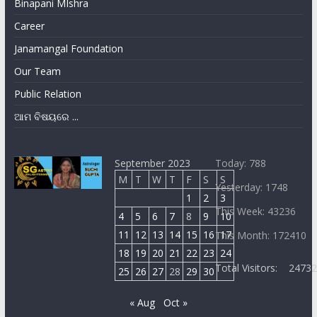
Binapani MIshra
Career
Janamangal Foundation
Our Team
Public Relation
ଆମ ବିଷୟରେ ...
September 2023
Today: 788
M
T
W
T
F
S
S
Yesterday: 1748
1
2
3
This Week: 43236
4
5
6
7
8
9
10
11
12
13
14
15
16
17
This Month: 172410
18
19
20
21
22
23
24
Total Visitors:
2473
25
26
27
28
29
30
« Aug
Oct »