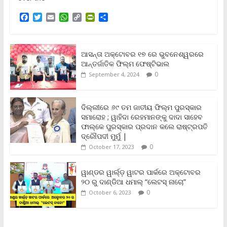
F
T
E
W
C
P
S
a
w
m
h
o
r
h
c
i
a
a
p
i
a
e
t
i
t
y
n
r
b
t
l
s
L
t
e
ଆସନ୍ତା ଅକ୍ଟୋବର ୧୭ ରେ ଭୁବନେଶ୍ୱରରେ
o
e
A
i
F
ଆନ୍ତର୍ଜାତିକ ଫିଲ୍ମ ଫେଷ୍ଟିଭାଲ
o
r
p
n
r
0
September 4, 2024
k
p
k
i
e
n
ଦିଲ୍ଲୀରେ ୬୯ ତମ ଜାତୀୟ ଫିଲ୍ମ ପୁରସ୍କାର
d
ସମାରୋହ ; ୱାହିଦା ରେହମାନଙ୍କୁ ଦାଦା ସାହେବ
l
y
ଫାଲ୍‌କେ ପୁରସ୍କାର ପ୍ରଦାନ କଲେ ରାଷ୍ଟ୍ରପତି
ଦ୍ରୌପଦୀ ମୁର୍ମୁ |
0
October 17, 2023
ୱାଣ୍ଡର ୱାର୍ଲ୍‌ଡ଼ ୱାଟର ପାର୍କରେ ଅକ୍ଟୋବର
୨୦ ରୁ ଦାଣ୍ଡିଆ ଧମାଲ୍ “ଲେଟସ୍ ନାଚୋ”
0
October 6, 2023