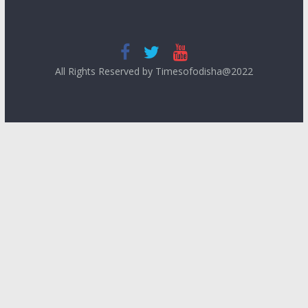
All Rights Reserved by Timesofodisha@2022