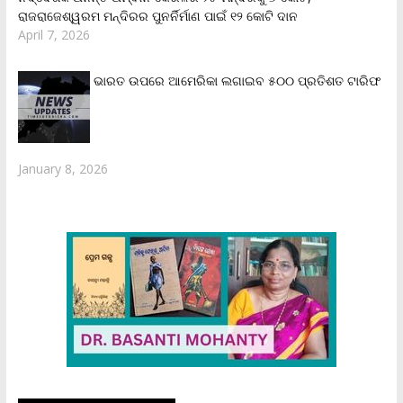
ରାଜରାଜେଶ୍ୱରମ ମନ୍ଦିରର ପୁନର୍ନିର୍ମାଣ ପାଇଁ ୧୨ କୋଟି ଦାନ
April 7, 2026
ଭାରତ ଉପରେ ଆମେରିକା ଲଗାଇବ ୫୦୦ ପ୍ରତିଶତ ଟାରିଫ
January 8, 2026