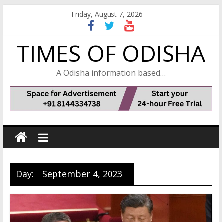
Skip
Friday, August 7, 2026
to
content
TIMES OF ODISHA
A Odisha information based…
Day:
September 4, 2023