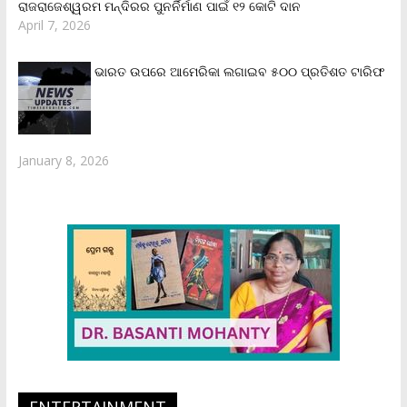
ରାଜରାଜେଶ୍ୱରମ ମନ୍ଦିରର ପୁନର୍ନିର୍ମାଣ ପାଇଁ ୧୨ କୋଟି ଦାନ
April 7, 2026
ଭାରତ ଉପରେ ଆମେରିକା ଲଗାଇବ ୫୦୦ ପ୍ରତିଶତ ଟାରିଫ
January 8, 2026
ENTERTAINMENT