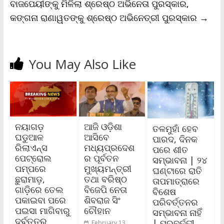
ବାଜପେୟୀଙ୍କୁ ମିଳିଲା ଶ୍ରେଷ୍ଠ ଅଭିନେତା ପୁରସ୍କାର,
କଙ୍ଗନା ରାଣାୱତଙ୍କୁ ଶ୍ରେଷ୍ଠ ଅଭିନେତ୍ରୀ ପୁରସ୍କାର
→
You May Also Like
ନୟାଗଡ଼
ଆଜି ଓଡ଼ିଶା
ତଳମୁହାଁ ହେବ
ଘଡୁଆଳ
ଆସିବେ
ପାରଦ, ଦିନକ
ରିଲାଏନ୍ସ
ମଧ୍ୟପ୍ରଦେଶ
ପରେ ଶୀତ
ପେଟ୍ରୋଲ
ର ପୂର୍ବତନ
ସମ୍ଭାବନା | ୨୪
ପମ୍ପରେ
ମୁଖ୍ୟମନ୍ତ୍ରୀ
ଘଣ୍ଟାରେ ରାତି
ଛୁରାମାଡ଼,
ତଥା ବରିଷ୍ଠ
ତାପମାତ୍ରାରେ
ଗାଡ଼ିରେ ତେଲ
ବିଜେପି ନେତା
ବିଶେଷ
ପକାଇବା ପରେ
ଶିବରାଜ ସିଂ
ପରିବର୍ତ୍ତନର
ପଇସା ମାଗିବାରୁ
ଚୌହାନ
ସମ୍ଭାବନା ନାହିଁ
ଦୁର୍ବୃତ୍ତର
| ପରବର୍ତ୍ତୀ
February 13,