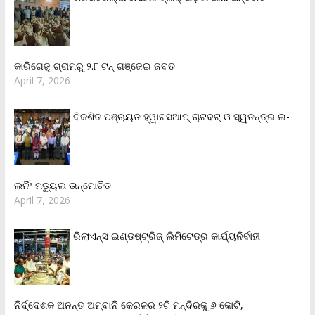
କାରିଗେଜୁ ଗ୍ରାମରୁ ୨.୮ ଟନ୍ ଗଞ୍ଜେଇ ଜବତ
April 7, 2026
ବିକଶିତ ପଞ୍ଚାୟତ ହ୍ୱାଟସଆପ୍ ଚାଟବଟ୍ ଓ ସ୍ୱତନ୍ତ୍ର ଇ-
ଲର୍ନିଂ ମଡ୍ୟୁଲ ଉନ୍ମୋଚିତ
April 7, 2026
ରିଲାଏନ୍‌ସ ଇଣ୍ଡଷ୍ଟ୍ରିଜ୍ ଲିମିଟେଡ୍‌ର କାର୍ଯ୍ୟନିର୍ବାହୀ
ନିର୍ଦ୍ଦେଶକ ଅନନ୍ତ ଅମ୍ବାନି କେରଳର ୨ଟି ମନ୍ଦିରକୁ ୬ କୋଟି,