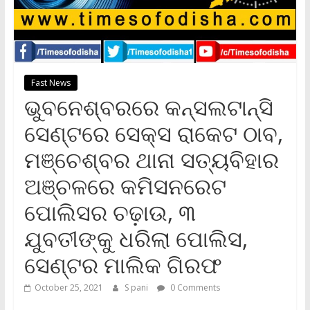
Fast News
ଭୁବନେଶ୍ବରରେ କନ୍‌ସଲଟାନ୍ସି
ସେଣ୍ଟରେ ସେକ୍ସ ରାକେଟ ଠାବ,
ମଞ୍ଚେଶ୍ବର ଥାନା ସତ୍ୟବିହାର
ଅଞ୍ଚଳରେ କମିସନରେଟ
ପୋଲିସର ଚଢ଼ାଉ, ୩
ଯୁବତୀଙ୍କୁ ଧରିଲା ପୋଲିସ,
ସେଣ୍ଟର ମାଲିକ ଗିରଫ
October 25, 2021
S pani
0 Comments