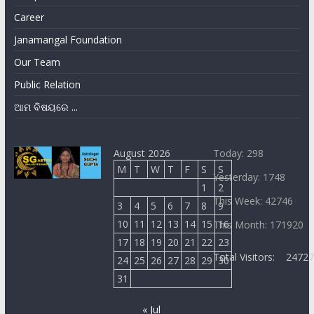
Career
Janamangal Foundation
Our Team
Public Relation
ଆମ ବିଷୟରେ ...
August 2026
Today: 298
M
T
W
T
F
S
S
Yesterday: 1748
1
2
This Week: 42746
3
4
5
6
7
8
9
10
11
12
13
14
15
16
This Month: 171920
17
18
19
20
21
22
23
Total Visitors:
2472
24
25
26
27
28
29
30
31
« Jul