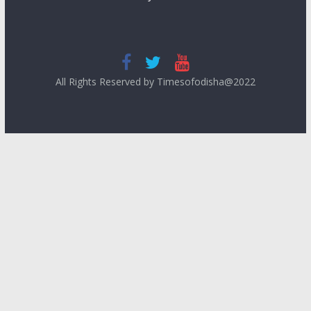
All Rights Reserved by Timesofodisha@2022