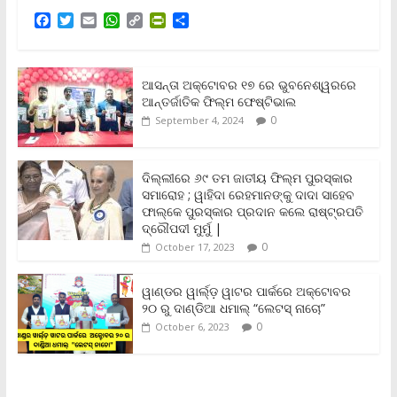
F
T
E
W
C
P
S
a
w
m
h
o
r
h
c
i
a
a
p
i
a
e
t
i
t
y
n
r
b
t
l
s
L
t
e
ଆସନ୍ତା ଅକ୍ଟୋବର ୧୭ ରେ ଭୁବନେଶ୍ୱରରେ
o
e
A
i
F
ଆନ୍ତର୍ଜାତିକ ଫିଲ୍ମ ଫେଷ୍ଟିଭାଲ
o
r
p
n
r
0
September 4, 2024
k
p
k
i
e
n
ଦିଲ୍ଲୀରେ ୬୯ ତମ ଜାତୀୟ ଫିଲ୍ମ ପୁରସ୍କାର
d
ସମାରୋହ ; ୱାହିଦା ରେହମାନଙ୍କୁ ଦାଦା ସାହେବ
l
y
ଫାଲ୍‌କେ ପୁରସ୍କାର ପ୍ରଦାନ କଲେ ରାଷ୍ଟ୍ରପତି
ଦ୍ରୌପଦୀ ମୁର୍ମୁ |
0
October 17, 2023
ୱାଣ୍ଡର ୱାର୍ଲ୍‌ଡ଼ ୱାଟର ପାର୍କରେ ଅକ୍ଟୋବର
୨୦ ରୁ ଦାଣ୍ଡିଆ ଧମାଲ୍ “ଲେଟସ୍ ନାଚୋ”
0
October 6, 2023