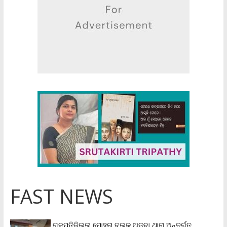
FAST NEWS
ଗଜପତିଜିଲ୍ଲା ମୋହନା ବ୍ଲକ୍‌ ଅଡ଼ବା ଥାନା ଅନ୍ତର୍ଗତ