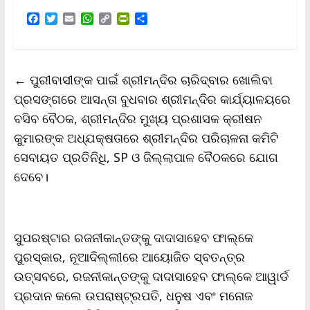
F
T
E
W
C
P
S
a
w
m
h
o
r
h
c
i
a
a
p
i
a
e
t
i
t
y
n
r
b
t
l
s
L
t
e
←
ପୁରୀବାସୀଙ୍କ ପାଇଁ ଶ୍ରୀମନ୍ଦିର ଚାରିଦ୍ବାର ଖୋଲିବା
o
e
A
i
F
o
r
p
n
r
ପ୍ରସଙ୍ଗରେ ଆସନ୍ତା ବୁଧବାର ଶ୍ରୀମନ୍ଦିର କାର୍ଯ୍ୟାଳୟରେ
k
p
k
i
ବସିବ ବୈଠକ, ଶ୍ରୀମନ୍ଦିର ମୁଖ୍ୟ ପ୍ରଶାସକ କ୍ରୀଷନ
e
n
କୁମାରଙ୍କ ଅଧ୍ଯକ୍ଷତାରେ ଶ୍ରୀମନ୍ଦିର ପରିଚାଳନା କମିଟି
d
l
ସେବାୟତ ପ୍ରତିନିଧି, SP ଓ ଜିଲ୍ଲାପାଳ ବୈଠକରେ ଯୋଗ
y
ଦେବେ।
ସୁପରଷ୍ଟାର ରଜନୀକାନ୍ତଙ୍କୁ ଦାଦାସାହେବ ଫାଲ୍‌କେ
ପୁରସ୍କାର, ନୂଆଦିଲ୍ଲୀରେ ଆୟୋଜିତ ସ୍ବତନ୍ତ୍ର
ଉତ୍ସବରେ, ରଜନୀକାନ୍ତଙ୍କୁ ଦାଦାସାହେବ ଫାଲ୍‌କେ ଆୱାର୍ଡ
ପ୍ରଦାନ କଲେ ଉପରାଷ୍ଟ୍ରପତି, ଧନୁଷ ଏବଂ ମନୋଜ