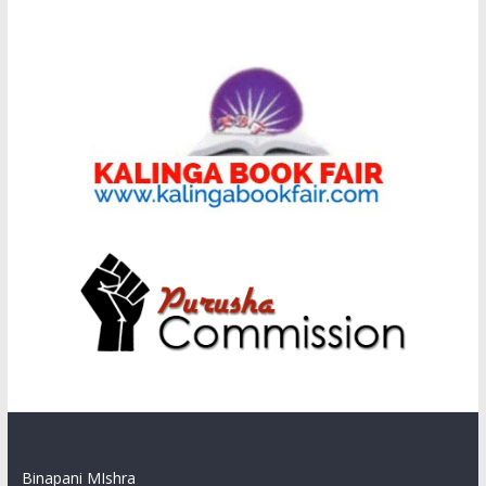
Binapani MIshra