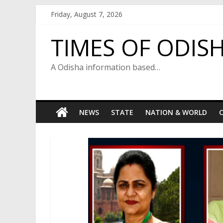
Skip
Friday, August 7, 2026
to
content
TIMES OF ODIS
A Odisha information based…
NEWS
STATE
NATION & WORLD
C