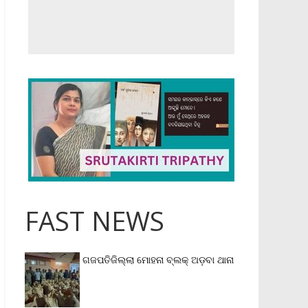
FAST NEWS
ଗଜପତିଜିଲ୍ଲା ମୋହନା ବ୍ଲକ୍‌ ଅଡ଼ବା ଥାନା