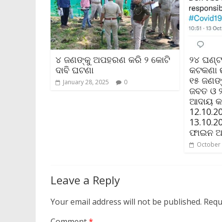
୪ ଜଣଙ୍କୁ ଅପହରଣ କରି ୨ କୋଟି
୨୪ ଘଣ୍ଟ
ଦାବି ଘଟଣା
କଟକଣା
୧୫ ଜଣଙ୍କ
January 28, 2025
0
ଜବତ ଓ 
ଆଦାୟ କର
12.10.2
13.10.2
ଫାଇନ ଆ
October 
Leave a Reply
Your email address will not be published.
Requ
Comment
*