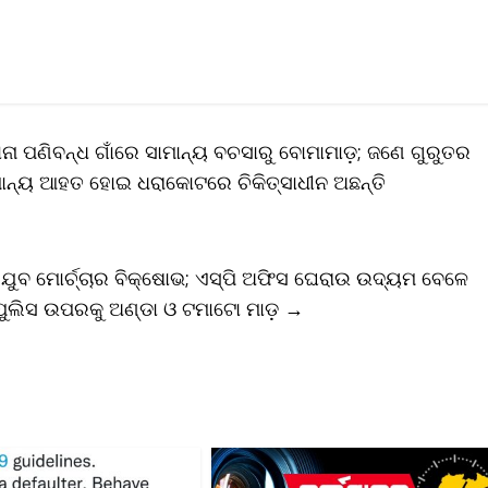
ା ପଣିବନ୍ଧ ଗାଁରେ ସାମାନ୍ୟ ବଚସାରୁ ବୋମାମାଡ଼; ଜଣେ ଗୁରୁତର
ାନ୍ୟ ଆହତ ହୋଇ ଧରାକୋଟରେ ଚିକିତ୍ସାଧୀନ ଅଛନ୍ତି
 ଯୁବ ମୋର୍ଚ୍ଚାର ବିକ୍ଷୋଭ; ଏସ୍‌ପି ଅଫିସ ଘେରାଉ ଉଦ୍ୟମ ବେଳେ
ହ ପୁଲିସ ଉପରକୁ ଅଣ୍ଡା ଓ ଟମାଟୋ ମାଡ଼
→