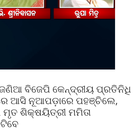
ଣିଆ ବିଜେପି କେନ୍ଦ୍ରୀୟ ପ୍ରତିନିଧି
େ ଆସି ନୂଆପଡ଼ାରେ ପହଞ୍ଚିଲେ,
 ମୃତ ଶିକ୍ଷୟିତ୍ରୀ ମମିତା
ଟିବେ