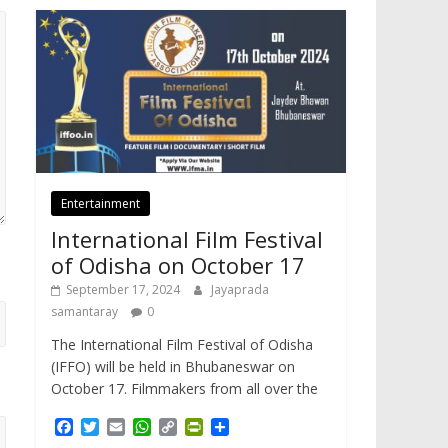
Entertainment
International Film Festival
of Odisha on October 17
September 17, 2024
Jayaprada
samantaray
0
The International Film Festival of Odisha
(IFFO) will be held in Bhubaneswar on
October 17. Filmmakers from all over the
F
T
E
W
C
P
S
a
w
m
h
o
r
h