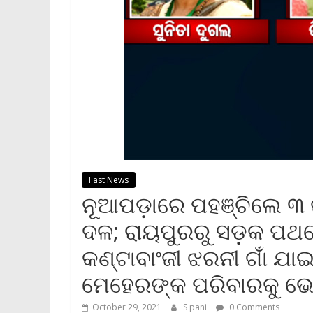
Fast News
ନୂଆପଡ଼ାରେ ପହଞ୍ଚିଲେ ୩ ଜ
ଦଳ; ରାୟପୁରରୁ ସଡ଼କ ପଥର
କଣ୍ଟାବାଂଜୀ ଝରନୀ ଗାଁ ଯାଇ
ମେହେରଙ୍କ ପରିବାରକୁ ଭେ
October 29, 2021
S pani
0 Comments