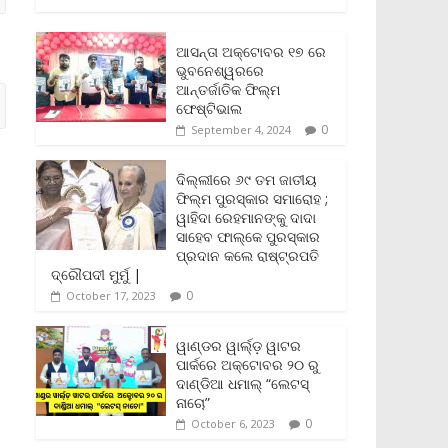
c
i
a
a
p
i
a
e
t
i
t
y
n
r
b
t
l
s
L
t
e
ଆସନ୍ତା ଅକ୍ଟୋବର ୧୭ ରେ
o
e
A
i
F
ଭୁବନେଶ୍ୱରରେ
o
r
p
n
r
ଆନ୍ତର୍ଜାତିକ ଫିଲ୍ମ
k
p
k
i
ଫେଷ୍ଟିଭାଲ
e
0
September 4, 2024
n
d
l
ଦିଲ୍ଲୀରେ ୬୯ ତମ ଜାତୀୟ
y
ଫିଲ୍ମ ପୁରସ୍କାର ସମାରୋହ ;
ୱାହିଦା ରେହମାନଙ୍କୁ ଦାଦା
ସାହେବ ଫାଲ୍‌କେ ପୁରସ୍କାର
ପ୍ରଦାନ କଲେ ରାଷ୍ଟ୍ରପତି
ଦ୍ରୌପଦୀ ମୁର୍ମୁ |
0
October 17, 2023
ୱାଣ୍ଡର ୱାର୍ଲ୍‌ଡ଼ ୱାଟର
ପାର୍କରେ ଅକ୍ଟୋବର ୨୦ ରୁ
ଦାଣ୍ଡିଆ ଧମାଲ୍ “ଲେଟସ୍
ନାଚୋ”
0
October 6, 2023