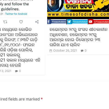
ା ମଧ୍ୟରେ କୋଭିଡ
ନଭେମ୍ବର ୨୯ରୁ ସଂସଦ ଶୀତକାଳୀନ
 ଉଲଂଘନ ଅଭିଯୋଗରେ
ଅଧିବେଶନ, ନଭେମ୍ବର ୨୯ରୁ
ୁ ଗିରଫ; ୮୬୩ଟି ଗାଡ଼ି
ଆରମ୍ଭ ହୋଇ ଡିସେମ୍ବର ୨୩
୨୮,୬୧,୯୦୦/- ଫାଇନ
ତାରିଖ ଯାଏ ଚାଲିବ
ିଛି ଓଡ଼ିଶା ପୋଲିସ,
October 26, 2021
0
021 ସକାଳରୁ
021 ସକାଳ ମଧ୍ୟରେ ଏହି
ଦାୟ ହେଇଛି
13, 2021
0
ired fields are marked
*