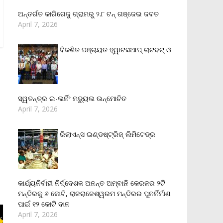
ଅନ୍ତର୍ଗତ କାରିଗେଜୁ ଗ୍ରାମରୁ ୨.୮ ଟନ୍ ଗଞ୍ଜେଇ ଜବତ
April 7, 2026
ବିକଶିତ ପଞ୍ଚାୟତ ହ୍ୱାଟସଆପ୍ ଚାଟବଟ୍ ଓ
ସ୍ୱତନ୍ତ୍ର ଇ-ଲର୍ନିଂ ମଡ୍ୟୁଲ ଉନ୍ମୋଚିତ
April 7, 2026
ରିଲାଏନ୍‌ସ ଇଣ୍ଡଷ୍ଟ୍ରିଜ୍ ଲିମିଟେଡ୍‌ର
କାର୍ଯ୍ୟନିର୍ବାହୀ ନିର୍ଦ୍ଦେଶକ ଅନନ୍ତ ଅମ୍ବାନି କେରଳର ୨ଟି
ମନ୍ଦିରକୁ ୬ କୋଟି, ରାଜରାଜେଶ୍ୱରମ ମନ୍ଦିରର ପୁନର୍ନିର୍ମାଣ
ପାଇଁ ୧୨ କୋଟି ଦାନ
April 7, 2026