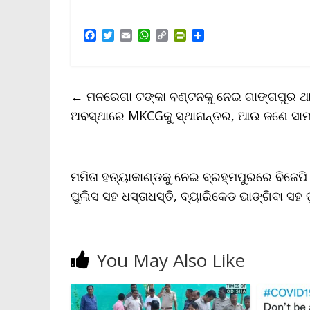
F
T
E
W
C
P
S
a
w
m
h
o
r
h
c
i
a
a
p
i
a
e
t
i
t
y
n
r
b
t
l
s
L
t
e
←
ମନରେଗା ଟଙ୍କା ବଣ୍ଟନକୁ ନେଇ ଗାଙ୍ଗପୁର ଥାନ
o
e
A
i
F
o
r
p
n
r
ଅବସ୍ଥାରେ MKCGକୁ ସ୍ଥାନାନ୍ତର, ଆଉ ଜଣେ ସାମ
k
p
k
i
e
n
d
l
ମମିତା ହତ୍ୟାକାଣ୍ଡକୁ ନେଇ ବ୍ରହ୍ମପୁରରେ ବିଜେପି
y
ପୁଲିସ ସହ ଧସ୍ତାଧସ୍ତି, ବ୍ୟାରିକେଡ ଭାଙ୍ଗିବା ସ
You May Also Like