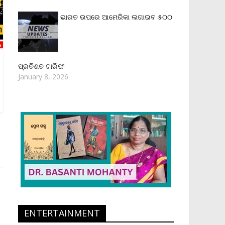
ଭାରତ ଉପରେ ଆମେରିକା ଲଗାଇବ ୫୦୦
ପ୍ରତିଶତ ଟାରିଫ
January 8, 2026
ENTERTAINMENT