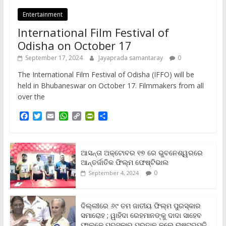
Entertainment
International Film Festival of
Odisha on October 17
September 17, 2024
Jayaprada samantaray
0
The International Film Festival of Odisha (IFFO) will be
held in Bhubaneswar on October 17. Filmmakers from all
over the
F
T
E
W
C
P
S
a
w
m
h
o
r
h
c
i
a
a
p
i
a
e
t
i
t
y
n
r
b
t
l
s
L
t
e
ଆସନ୍ତା ଅକ୍ଟୋବର ୧୭ ରେ ଭୁବନେଶ୍ୱରରେ
o
e
A
i
F
ଆନ୍ତର୍ଜାତିକ ଫିଲ୍ମ ଫେଷ୍ଟିଭାଲ
o
r
p
n
r
0
September 4, 2024
k
p
k
i
e
n
ଦିଲ୍ଲୀରେ ୬୯ ତମ ଜାତୀୟ ଫିଲ୍ମ ପୁରସ୍କାର
d
ସମାରୋହ ; ୱାହିଦା ରେହମାନଙ୍କୁ ଦାଦା ସାହେବ
l
y
ଫାଲ୍‌କେ ପୁରସ୍କାର ପ୍ରଦାନ କଲେ ରାଷ୍ଟ୍ରପତି