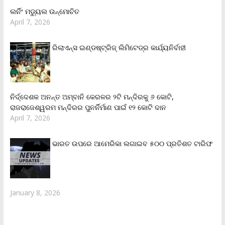
ଲର୍ନିଂ ମଡ୍ୟୁଲ ଉନ୍ମୋଚିତ
April 7, 2026
ରିଲାଏନ୍‌ସ ଇଣ୍ଡଷ୍ଟ୍ରିଜ୍ ଲିମିଟେଡ୍‌ର କାର୍ଯ୍ୟନିର୍ବାହୀ
ନିର୍ଦ୍ଦେଶକ ଅନନ୍ତ ଅମ୍ବାନି କେରଳର ୨ଟି ମନ୍ଦିରକୁ ୬ କୋଟି,
ରାଜରାଜେଶ୍ୱରମ ମନ୍ଦିରର ପୁନର୍ନିର୍ମାଣ ପାଇଁ ୧୨ କୋଟି ଦାନ
April 7, 2026
ଭାରତ ଉପରେ ଆମେରିକା ଲଗାଇବ ୫୦୦ ପ୍ରତିଶତ ଟାରିଫ
January 8, 2026