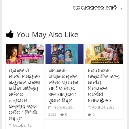
d
l
ପ୍ରୟାଗରାଜରେ ମୋଦି
→
y
You May Also Like
ପ୍ରକୃତି ଓ
ସମାଜରେ
ଭୋପାଳରେ
ମାନବ ମଧ୍ୟରେ
ସଂସ୍କାରମୂଳକ
ଉଦ୍‌ଘାଟିତ ହେଲା
ସନ୍ତୁଳନ ରକ୍ଷା
ନୀତିର ସ୍ଥାପନା
ଜାତୀୟ
କରିବା ସାହିତ୍ୟ
ପାଇଁ ସାହିତ୍ୟ
ଚିତ୍ରକଳା
ସର୍ଜନାର
ଏକ ମାଧ୍ୟମ :
ପଦର୍ଶନୀ
ଅନ୍ୟତମ
ସୁଜାତା ସିହ୍ନା
ମୋଦୀ@୨୦
ଲକ୍ଷ୍ୟ ହେବା
February 28,
April 24, 2023
ଉଚିତ : ନିର୍ମାଲି
2022
0
0
ମହନ୍ତ
October 12,