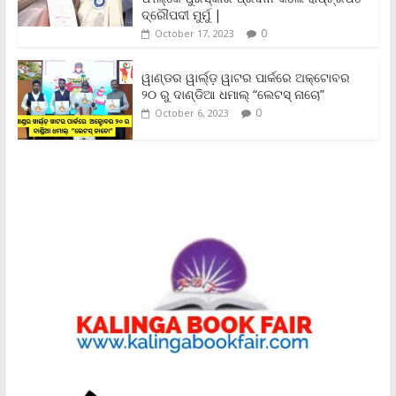
ଦ୍ରୌପଦୀ ମୁର୍ମୁ |
0
October 17, 2023
ୱାଣ୍ଡର ୱାର୍ଲ୍‌ଡ଼ ୱାଟର ପାର୍କରେ ଅକ୍ଟୋବର
୨୦ ରୁ ଦାଣ୍ଡିଆ ଧମାଲ୍ “ଲେଟସ୍ ନାଚୋ”
0
October 6, 2023