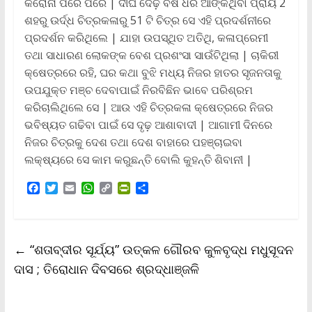
କରୋନା ପରେ ପରେ | ଦୀର୍ଘ ଦେଢ଼ ବର୍ଷ ଧରି ଆଙ୍କିଥିବା ପ୍ରାୟ 2
ଶହରୁ ଉର୍ଦ୍ଧ ଚିତ୍ରକଳାରୁ 51 ଟି ଚିତ୍ର ସେ ଏହି ପ୍ରଦର୍ଶନୀରେ
ପ୍ରଦର୍ଶନ କରିଥିଲେ | ଯାହା ଉପସ୍ଥିତ ଅତିଥି, କଳାପ୍ରେମୀ
ତଥା ସାଧାରଣ ଲୋକଙ୍କ ବେଶ ପ୍ରଶଂସା ସାଉଁଟିଥିଲା | ଚାକିରୀ
କ୍ଷେତ୍ରରେ ରହି, ଘର କଥା ବୁଝି ମଧ୍ୟ ନିଜର ହାତର ସୃଜନତାକୁ
ଉପଯୁକ୍ତ ମଞ୍ଚ ଦେବାପାଇଁ ନିରବିଛିନ ଭାବେ ପରିଶ୍ରମ
କରିଚାଲିଥିଲେ ସେ | ଆଉ ଏହି ଚିତ୍ରକଳା କ୍ଷେତ୍ରରେ ନିଜର
ଭବିଷ୍ୟତ ଗଢିବା ପାଇଁ ସେ ଦୃଢ଼ ଆଶାବାଦୀ | ଆଗାମୀ ଦିନରେ
ନିଜର ଚିତ୍ରକୁ ଦେଶ ତଥା ଦେଶ ବାହାରେ ପହଞ୍ଚାଇବା
ଲକ୍ଷ୍ୟରେ ସେ କାମ କରୁଛନ୍ତି ବୋଲି କୁହନ୍ତି ଶିବାନୀ |
F
T
E
W
C
P
S
a
w
m
h
o
r
h
c
i
a
a
p
i
a
e
t
i
t
y
n
r
b
t
l
s
L
t
e
←
“ଶତାବ୍ଦୀର ସୂର୍ଯ୍ୟ” ଉତ୍କଳ ଗୌରବ କୁଳବୃଦ୍ଧ ମଧୁସୂଦନ
o
e
A
i
F
o
r
p
n
r
ଦାସ ; ତିରୋଧାନ ଦିବସରେ ଶ୍ରଦ୍ଧାଞ୍ଜଳି
k
p
k
i
e
n