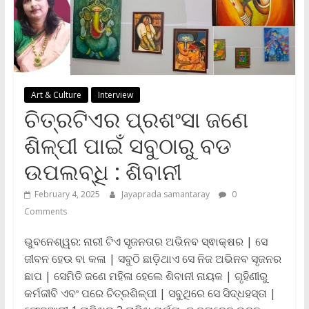
Art & Culture
Interview
ଚିତ୍ରଟିଏର ପ୍ରଶଂସା ଜଣେ
ଶିଳ୍ପୀ ପାଇଁ ସବୁଠାରୁ ବଡ
ଉପଲବ୍ଧି : ଶିବାନୀ
February 4, 2025
Jayaprada samantaray
0
Comments
ଭୁବନେଶ୍ୱର: ନାରୀ ଟିଏ ସୃଜନତାର ଅଭିନବ ସ୍ଵାକ୍ଷର | ସେ
ଜୀବନ ହେଉ ବା କଳା | ସବୁଠି ଛାଡ଼ିଥାଏ ସେ ନିଜ ଅଭିନବ ସୃଜନର
ଛାପ | ସେମିତି ଜଣେ ମହିଳା ହେଲେ ଶିବାନୀ ନାୟକ | ଗୃହିଣୀରୁ
କର୍ମଜୀବି ଏବଂ ପରେ ଚିତ୍ରଶିଳ୍ପୀ | ସବୁଥିରେ ସେ ସିଦ୍ଧହସ୍ତା |