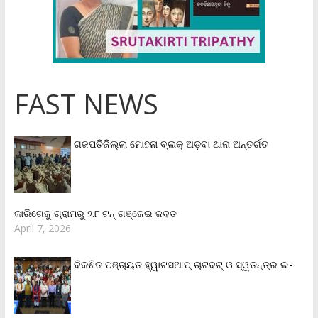
FAST NEWS
ଗଜପତିଜିଲ୍ଲା ମୋହନା ବ୍ଲକ୍‌ ଅଡ଼ବା ଥାନା ଅନ୍ତର୍ଗତ
କାରିଗେଜୁ ଗ୍ରାମରୁ ୨.୮ ଟନ୍ ଗଞ୍ଜେଇ ଜବତ
April 7, 2026
ବିକଶିତ ପଞ୍ଚାୟତ ହ୍ୱାଟସଆପ୍ ଚାଟବଟ୍ ଓ ସ୍ୱତନ୍ତ୍ର ଇ-