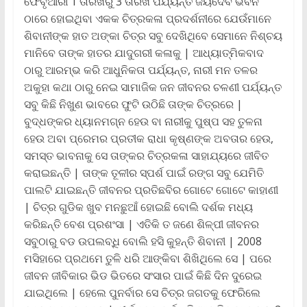
ଫେବୃଆରୀ 1 ତାରିଖରୁ 3 ତାରିଖ ପର୍ଯ୍ୟନ୍ତ ଜୟଦେବ ଭବନ
ଠାରେ ହୋଇଥିବା ଏକକ ଚିତ୍ରକଳା ପ୍ରଦର୍ଶନୀରେ ଯେଉଁମାନେ
ଶିବାନୀଙ୍କ ହାତ ଅଙ୍କା ଚିତ୍ର ସବୁ ଦେଖିଥିବେ ସେମାନେ ନିଶ୍ଚୟ
ମାନିବେ ତାଙ୍କ ହାତର ଯାଦୁଗରୀ କଳାକୁ | ଆଧ୍ୟାତ୍ମିକବାଦ
ଠାରୁ ଆରମ୍ଭ କରି ଆଧୁନିକତା ପର୍ଯ୍ୟନ୍ତ, ନାରୀ ମନ ତଳର
ଅକୁହା କଥା ଠାରୁ ନେଇ ସାମାଜିକ ଜନ ଜୀବନର ଚଳଣୀ ପର୍ଯ୍ୟନ୍ତ
ସବୁ କିଛି ନିଖୁଣ ଭାବରେ ଫୁଟି ଉଠିଛି ତାଙ୍କ ଚିତ୍ରରେ |
ବୁଦ୍ଧଙ୍କର ଧ୍ୟାନମଗ୍ନ ହେଉ ବା ନାରୀକୁ ପୁଷ୍ପ ସହ ତୁଳନା
ହେଉ ଅବା ପ୍ରେମର ପ୍ରତୀକ ରାଧା କୃଷ୍ଣଙ୍କ ଅବତାର ହେଉ,
ସମସ୍ତ ଭାବନାକୁ ସେ ତାଙ୍କର ଚିତ୍ରକଳା ସାହାଯ୍ୟରେ ଜୀବିତ
କରାଇଛନ୍ତି | ତାଙ୍କ ତୂଳୀର ସ୍ପର୍ଶ ପାଇଁ ରଙ୍ଗ ସବୁ ଯେମିତି
ପାଲଟି ଯାଇଛନ୍ତି ଜୀବନର ପ୍ରତିଛବିର ଗୋଟେ ଗୋଟେ କାହାଣୀ
| ଚିତ୍ର ଗୁଡିକ ଖୁବ ମନଛୁଆଁ ହୋଇଛି ବୋଲି ଦର୍ଶକ ମଧ୍ୟ
କରିଛନ୍ତି ବେଶ ପ୍ରଶଂସା | ଏତିକି ତ ଜଣେ ଶିଳ୍ପୀ ଜୀବନର
ସବୁଠାରୁ ବଡ ଉପଲବ୍ଧି ବୋଲି ହସି କୁହନ୍ତି ଶିବାନୀ | 2008
ମସିହାରେ ପ୍ରଥମେ ତୁଳି ଧରି ଆଙ୍କିବା ଶିଖିଥିଲେ ସେ | ପରେ
ଜୀବନ ଜୀବିକାର ଭିଡ ଭିତରେ ସଂସାର ପାଇଁ କିଛି ଦିନ ଦୁରେଇ
ଯାଇଥିଲେ | ହେଲେ ପୁନର୍ବାର ସେ ଚିତ୍ର ଜଗତକୁ ଫେରିଲେ