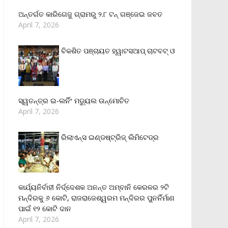
ଅନ୍ତର୍ଗତ କାରିଗେଜୁ ଗ୍ରାମରୁ ୨.୮ ଟନ୍ ଗଞ୍ଜେଇ ଜବତ
April 7, 2026
ବିକଶିତ ପଞ୍ଚାୟତ ହ୍ୱାଟସଆପ୍ ଚାଟବଟ୍ ଓ
ସ୍ୱତନ୍ତ୍ର ଇ-ଲର୍ନିଂ ମଡ୍ୟୁଲ ଉନ୍ମୋଚିତ
April 7, 2026
ରିଲାଏନ୍‌ସ ଇଣ୍ଡଷ୍ଟ୍ରିଜ୍ ଲିମିଟେଡ୍‌ର
କାର୍ଯ୍ୟନିର୍ବାହୀ ନିର୍ଦ୍ଦେଶକ ଅନନ୍ତ ଅମ୍ବାନି କେରଳର ୨ଟି
ମନ୍ଦିରକୁ ୬ କୋଟି, ରାଜରାଜେଶ୍ୱରମ ମନ୍ଦିରର ପୁନର୍ନିର୍ମାଣ
ପାଇଁ ୧୨ କୋଟି ଦାନ
April 7, 2026