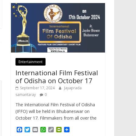
Entertainment
International Film Festival
of Odisha on October 17
September 17, 2024
Jayaprada
samantaray
0
The International Film Festival of Odisha
(IFFO) will be held in Bhubaneswar on
October 17. Filmmakers from all over the
F
T
E
W
C
P
S
a
w
m
h
o
r
h