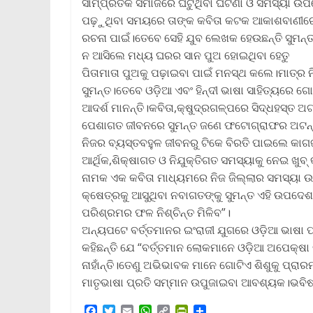
ସାମ୍ପ୍ରତିକ ସମାଜରେ ଘଟୁଥିବା ଘଟଣା ଓ ସମସ୍ୟା ଉପ
ପଢ଼ୁଥିବା ସମୟରେ ତାଙ୍କ କବିତା କଟକ ଆକାଶବାଣୀରେ 
ରଚନା ପାଇଁ।ତେବେ ସେହି ଯୁବ ଲେଖକ ହେଉଛନ୍ତି ସୁମନ୍ତ
ନ ଆସିଲେ ମଧ୍ୟ ଘରର ସାନ ପୁଅ ହୋଇଥିବା ହେତୁ
ପିତାମାତା ପୁଅକୁ ପଢ଼ାଇବା ପାଇଁ ମନସ୍ଥ କଲେ।ମାତ୍ର ନ
ସୁମନ୍ତ।ତେବେ ଓଡ଼ିଆ ଏବଂ ହିନ୍ଦୀ ଭାଷା ସାହିତ୍ୟରେ 
ଆଦର୍ଶ ମାନନ୍ତି।କବିତା,କ୍ଷୁଦ୍ରଗଳ୍ପରେ ସିଦ୍ଧହସ୍ତ 
ପେଶାଗତ ଜୀବନରେ ସୁମନ୍ତ ଜଣେ ଫଟୋଗ୍ରାଫର ଅଟନ୍ତି।ସ
ନିଜର ବ୍ୟସ୍ତବହୁଳ ଜୀବନରୁ ଟିକେ ବିରତି ପାଇଲେ କାଗଜ
ଆର୍ଥିକ,ଶିକ୍ଷାଗତ ଓ ନିଯୁକ୍ତିଗତ ସମସ୍ୟାକୁ ନେଇ ଖୁବ
ନାମକ ଏକ କବିତା ମାଧ୍ୟମରେ ନିଜ ଜିଲ୍ଲାର ସମସ୍ୟା ଉପର
କ୍ଷେତ୍ରକୁ ଆସୁଥିବା ନବାଗତଙ୍କୁ ସୁମନ୍ତ ଏହି ଉପଦେଶ 
ପରିଶ୍ରମର ଫଳ ନିଶ୍ଚିନ୍ତ ମିଳିବ”।
ଅନ୍ୟପଟେ ବର୍ତ୍ତମାନର ଇଂରାଜୀ ଯୁଗରେ ଓଡ଼ିଆ ଭାଷା 
କହିଛନ୍ତି ଯେ “ବର୍ତ୍ତମାନ ଲୋକମାନେ ଓଡ଼ିଆ ଅପେକ୍ଷା 
ନାହାଁନ୍ତି।ତେଣୁ ଅଭିଭାବକ ମାନେ ଗୋଟିଏ ଶିଶୁକୁ ପ୍ରାର
ମାତୃଭାଷା ପ୍ରତି ସମ୍ମାନ ଉପୁଜାଇବା ଆବଶ୍ୟକ।ଭବିଷ୍
F
T
E
W
C
P
S