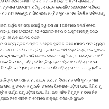
ରେ ସେ ନିଜର ଲେଖନୀ ଚାଳନା କରନ୍ତି।ମାତ୍ର ଅଷ୍ଟମ ଶ୍ରେଣୀରେ
ପ୍ରକାଶ ପାଇଥାଏ।ଯହିଁରୁ ସେ ଅଧିକ ଉତ୍ସାହିତ ହୋଇଥିଲେ ସାହିତ୍ୟ
 ମହାରଣା।କେନ୍ଦୁଝର ଜିଲ୍ଲାରେ ଜନ୍ମିତ ସୁମନ୍ତ ଏକ ଶିକ୍ଷିତ ପରିବାରରୁ
ିଜର ଆର୍ଥିକ ସମସ୍ୟା ଯୋଗୁଁ ଦ୍ୱାଦଶ ଯାଏ ପଢିବାରେ ସମର୍ଥ ହେଲେ
ଗୋପବନ୍ଧୁ ଦାସ,ଫକୀରମୋହନ ସେନାପତି,କବିର ଦାସ,ସୁରଦାସଙ୍କୁ ନିଜର
ଅଟନ୍ତି ଏହି ଯୁବ ଲେଖକ ଜଣକ।
ାହିତ୍ୟ ପ୍ରତି ତାଙ୍କର ଅହେତୁକ ଦୁର୍ବଳତା ରହିଛି।ଯାହାର ଫଳ ସ୍ୱରୂପ
 କଲମ ଧରି ବସି ଯାଆନ୍ତି ସୁମନ୍ତ।ତେବେ ଖଣି ବହୁଳ ଜିଲ୍ଲା କେନ୍ଦୁଝରର
୍ କ୍ଷବ୍ଧ ଏବଂ ଦୁଃଖିତ ଏହି ଲେଖକ ଜଣକ।ତେଣୁ “କାନ୍ଦେ କେନ୍ଦୁଝର ମାଟି”
େ ନିଜ ମତକୁ ଜାହିର୍ କରିଛନ୍ତି ସୁମନ୍ତ।ବର୍ତ୍ତମାନ ସାହିତ୍ୟ ରଚନା
ଦିଅନ୍ତି ଯେ “ପୁରସ୍କାର ପଛରେ ନ ପଡି ସାହିତ୍ୟ ସାଧନା କରନ୍ତୁ।କଠିନ
ପ୍ରତିଥିବା ଉଦାସୀନତା ମନୋଭାବ ଉପରେ ନିଜର ମତ ରଖି ସୁମନ୍ତ ଏହା
ଇଂରାଜୀ କୁ ପସନ୍ଦ କରୁଛନ୍ତି।ଫଳରେ ପିଲାମାନେ ଓଡ଼ିଆ ଭାଷା ଶିଖିପାରୁ
ମ୍ଭିକ ପର୍ଯ୍ୟାୟରୁ ଓଡ଼ିଆ ଭାଷା ଶିଖାଇବା ସହିତ ଶିଶୁଙ୍କ ମନରେ ନିଜ
ୟରେ ଜଣେ ଗୀତିକାର ହେବାରେ ଲକ୍ଷ୍ୟ ରଖିଛନ୍ତି ସୁମନ୍ତ।