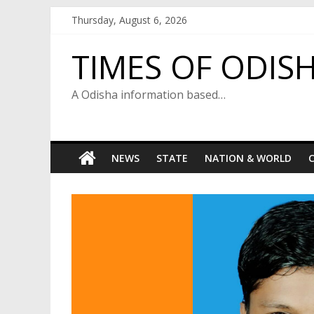
Skip
Thursday, August 6, 2026
to
content
TIMES OF ODIS
A Odisha information based…
NEWS
STATE
NATION & WORLD
C