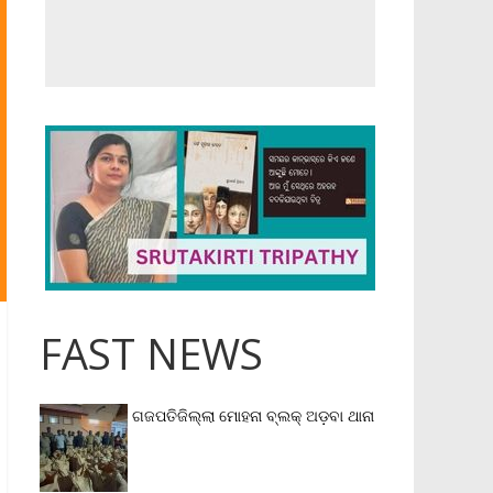
FAST NEWS
ଗଜପତିଜିଲ୍ଲା ମୋହନା ବ୍ଲକ୍‌ ଅଡ଼ବା ଥାନା