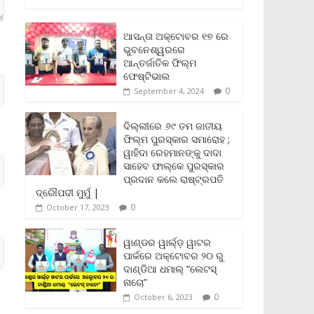
c
i
a
a
p
i
a
e
t
i
t
y
n
r
b
t
l
s
L
t
e
ଆସନ୍ତା ଅକ୍ଟୋବର ୧୭ ରେ
o
e
A
i
F
ଭୁବନେଶ୍ୱରରେ
o
r
p
n
r
ଆନ୍ତର୍ଜାତିକ ଫିଲ୍ମ
k
p
k
i
ଫେଷ୍ଟିଭାଲ
e
0
September 4, 2024
n
d
l
ଦିଲ୍ଲୀରେ ୬୯ ତମ ଜାତୀୟ
y
ଫିଲ୍ମ ପୁରସ୍କାର ସମାରୋହ ;
ୱାହିଦା ରେହମାନଙ୍କୁ ଦାଦା
ସାହେବ ଫାଲ୍‌କେ ପୁରସ୍କାର
ପ୍ରଦାନ କଲେ ରାଷ୍ଟ୍ରପତି
ଦ୍ରୌପଦୀ ମୁର୍ମୁ |
0
October 17, 2023
ୱାଣ୍ଡର ୱାର୍ଲ୍‌ଡ଼ ୱାଟର
ପାର୍କରେ ଅକ୍ଟୋବର ୨୦ ରୁ
ଦାଣ୍ଡିଆ ଧମାଲ୍ “ଲେଟସ୍
ନାଚୋ”
0
October 6, 2023