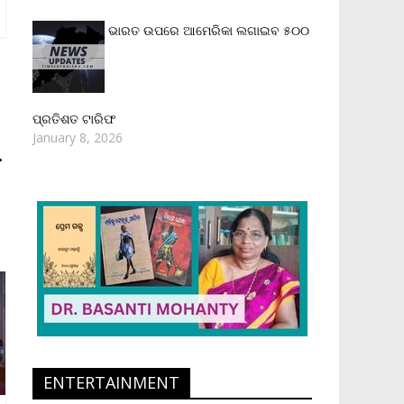
ଭାରତ ଉପରେ ଆମେରିକା ଲଗାଇବ ୫୦୦
ପ୍ରତିଶତ ଟାରିଫ
January 8, 2026
→
ENTERTAINMENT