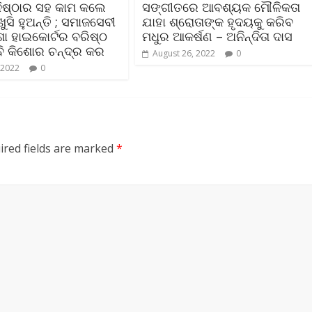
ନିଷ୍ଠାର ସହ କାମ କଲେ
ସଙ୍ଗୀତରେ ଆବଶ୍ୟକ ମୌଳିକତା
ସି ହୁଅନ୍ତି ; ସମାଜସେବୀ
ଯାହା ଶ୍ରୋତାଙ୍କ ହୃଦୟକୁ କରିବ
ଶା ହାଇକୋର୍ଟର ବରିଷ୍ଠ
ମଧୁର ଆକର୍ଷଣ – ଅନିନ୍ଦିତା ଦାସ
ି କିଶୋର ଚନ୍ଦ୍ର କର
August 26, 2022
0
 2022
0
ired fields are marked
*