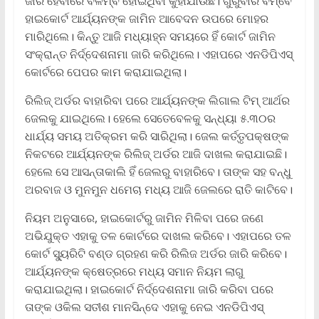
ଜାରି ହେବାରେ ବିଳମ୍ବ ହୋଇଥିବା କୁହାଯାଉଛି। ଗୁରୁବାର ବମ୍ବେ
ହାଇକୋର୍ଟ ଆର୍ଯ୍ୟନଙ୍କ ଜାମିନ ଆବେଦନ ଉପରେ ମୋହର
ମାରିଥିଲେ। କିନ୍ତୁ ଆଜି ମଧ୍ୟାହ୍ନ ସମୟରେ ହିଁ କୋର୍ଟ ଜାମିନ
ସଂକ୍ରାନ୍ତ ନିର୍ଦ୍ଦେଶନାମା ଜାରି କରିଥିଲେ। ଏହାପରେ ଏନଡିପିଏସ୍‌
କୋର୍ଟରେ ପେପର କାମ କରାଯାଇଥିଲା।
ରିଲିଜ୍‌ ଅର୍ଡର ବାହାରିବା ପରେ ଆର୍ଯ୍ୟନଙ୍କ ଲିଗାଲ ଟିମ୍‌ ଆର୍ଥର
ଜେଲକୁ ଯାଇଥିଲେ। ହେଲେ ସେତେବେଳକୁ ସନ୍ଧ୍ୟା ୫.୩୦ର
ଧାର୍ଯ୍ୟ ସମୟ ଅତିକ୍ରମ କରି ସାରିଥିଲା। ଜେଲ କର୍ତ୍ତୃପକ୍ଷଙ୍କ
ନିକଟରେ ଆର୍ଯ୍ୟନଙ୍କ ରିଲିଜ୍‌ ଅର୍ଡର ଆଜି ଦାଖଲ କରାଯାଇଛି।
ହେଲେ ସେ ଆସନ୍ତାକାଲି ହିଁ ଜେଲରୁ ବାହାରିବେ। ତାଙ୍କ ସହ ବନ୍ଧୁ
ଅରବାଜ ଓ ମୁନମୁନ ଧମେଚା ମଧ୍ୟ ଆଜି ଜେଲରେ ରାତି କାଟିବେ।
ନିୟମ ଅନୁସାରେ, ହାଇକୋର୍ଟରୁ ଜାମିନ ମିଳିବା ପରେ ଜଣେ
ଅଭିଯୁକ୍ତ ଏହାକୁ ତଳ କୋର୍ଟରେ ଦାଖଲ କରିବେ। ଏହାପରେ ତଳ
କୋର୍ଟ ସ୍ୟୁରିଟି ବଣ୍ଡ ଗ୍ରହଣ କରି ରିଲିଜ ଅର୍ଡର ଜାରି କରିବେ।
ଆର୍ଯ୍ୟନଙ୍କ କ୍ଷେତ୍ରରେ ମଧ୍ୟ ସମାନ ନିୟମ ଲାଗୁ
କରାଯାଇଥିଲା। ହାଇକୋର୍ଟ ନିର୍ଦ୍ଦେଶନାମା ଜାରି କରିବା ପରେ
ତାଙ୍କ ଓକିଲ ସତୀଶ ମାନସିନ୍ଦେ ଏହାକୁ ନେଇ ଏନଡିପିଏସ୍‌