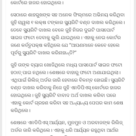
କୋର୍ଟରେ ହାଜର ହୋଇଥିଲେ।
ସେଠାରେ ଶାହରୁଖଙ୍କ ସହ ଅନେକ ଫିଲ୍ମରେ ଅଭିନୟ କରିଥିବା
ଜୁହି ଚାୱଲା ୧ ଲକ୍ଷ ଟଙ୍କାର ସ୍ୟୁରିଟି ବଣ୍ଡ ଦାଖଲ କରିଥିଲେ।
ତେବେ ସ୍ୟୁରିଟି ଦାଖଲ ବେଳେ ଜୁହି ନିଜର ଦୁଇଟି ପାସପୋର୍ଟ
ସାଇଜ ଫଟୋ ଦେବାକୁ ଭୁଲି ଯାଇଥିଲେ। ଏହାକୁ ନେଇ କୋର୍ଟର
ଜଣେ କର୍ତ୍ତୃପକ୍ଷ କହିଥିଲେ ଯେ “ଆପଣମାନେ କେବେ ହେଲେ
ପୂର୍ବରୁ ସ୍ୟୁରିଟି ଦାଖଲ କରିନାହାନ୍ତି?”
ଜୁହି ତାଙ୍କ ବ୍ୟାଗ ଖୋଜିଥିଲେ ମଧ୍ୟ ପାସପୋର୍ଟ ସାଇଜ ଫଟୋ
ହଠାତ୍‌ ପାଇ ନଥିଲେ। ଶେଷରେ ବାହାରୁ ଫଟୋ ଅଣାଯାଇଥିଲା।
ଏଥିପାଇଁ ରିଲିଜ୍‌ ଅର୍ଡର ଜାରି ହେବାରେ ବିଳମ୍ବ ହୋଇଛି। ସ୍ୟୁରିଟି
ବଣ୍ଡ ଦାଖଲ କରିବାକୁ ନିଜେ ଜୁହି ଏନଡିପିଏସ୍‌ କୋର୍ଟରେ ହାଜର
ହୋଇଥିଲେ। ଜୁହି ସ୍ୟୁରିଟି ବାବାଦ ଅର୍ଥ ଦାଖଲ କରିବା ପରେ
ଏହାକୁ କୋର୍ଟ ଗ୍ରହଣ କରିବା ସହ ଅନ୍ୟାନ୍ୟ ପେପର କାମ ଶେଷ
କରିଥିଲେ।
ଶେଷରେ ଏନଡିପିଏସ୍‌ ଆର୍ଯ୍ୟନ, ମୁନମୁନ ଓ ଅରବାଜଙ୍କ ରିଲିଜ୍‌
ଅର୍ଡର ଜାରି କରିଥିଲେ। ଏହାକୁ ଧରି ଆର୍ଯ୍ୟନ ରହୁଥିବା ଆର୍ଥର