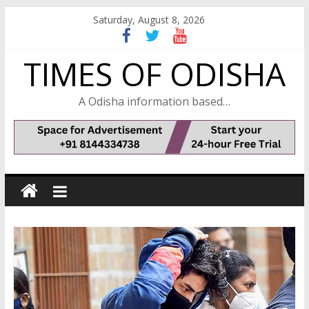
Skip
Saturday, August 8, 2026
to
content
TIMES OF ODISHA
A Odisha information based…