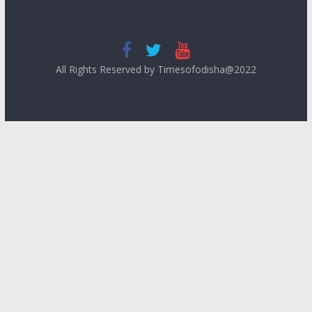
All Rights Reserved by Timesofodisha@2022