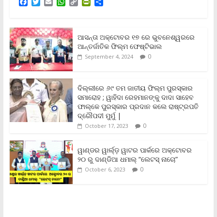
F
T
E
W
C
P
S
a
w
m
h
o
r
h
c
i
a
a
p
i
a
e
t
i
t
y
n
r
b
t
l
s
L
t
e
ଆସନ୍ତା ଅକ୍ଟୋବର ୧୭ ରେ ଭୁବନେଶ୍ୱରରେ
o
e
A
i
F
ଆନ୍ତର୍ଜାତିକ ଫିଲ୍ମ ଫେଷ୍ଟିଭାଲ
o
r
p
n
r
0
September 4, 2024
k
p
k
i
e
n
ଦିଲ୍ଲୀରେ ୬୯ ତମ ଜାତୀୟ ଫିଲ୍ମ ପୁରସ୍କାର
d
ସମାରୋହ ; ୱାହିଦା ରେହମାନଙ୍କୁ ଦାଦା ସାହେବ
l
y
ଫାଲ୍‌କେ ପୁରସ୍କାର ପ୍ରଦାନ କଲେ ରାଷ୍ଟ୍ରପତି
ଦ୍ରୌପଦୀ ମୁର୍ମୁ |
0
October 17, 2023
ୱାଣ୍ଡର ୱାର୍ଲ୍‌ଡ଼ ୱାଟର ପାର୍କରେ ଅକ୍ଟୋବର
୨୦ ରୁ ଦାଣ୍ଡିଆ ଧମାଲ୍ “ଲେଟସ୍ ନାଚୋ”
0
October 6, 2023