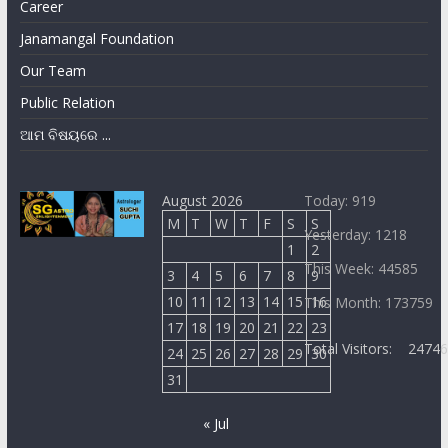
Career
Janamangal Foundation
Our Team
Public Relation
ଆମ ବିଷୟରେ ...
August 2026
Today: 919
M
T
W
T
F
S
S
Yesterday: 1218
1
2
This Week: 44585
3
4
5
6
7
8
9
10
11
12
13
14
15
16
This Month: 173759
17
18
19
20
21
22
23
Total Visitors:
2474
24
25
26
27
28
29
30
31
« Jul