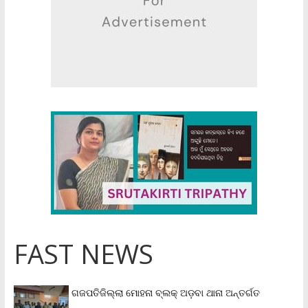
FAST NEWS
ଗଜପତିଜିଲ୍ଲା ମୋହନା ବ୍ଲକ୍‌ ଅଡ଼ବା ଥାନା ଅନ୍ତର୍ଗତ