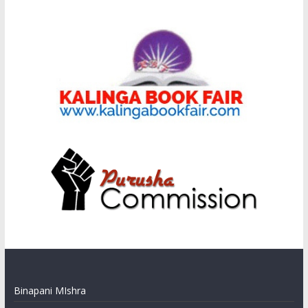
Binapani MIshra