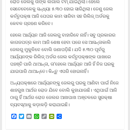
ରୋଡ ଜେଲକୁ ତାଙ୍କ ଲିଗାଲ ଟିମ୍‌ ଯାଇଥିଲା। ହେଲେ
ସେତେବେଳେକୁ ସନ୍ଧ୍ୟା ୫.୩୦ ହୋଇ ସାରିଥିଲା। ତେଣୁ ଜେଲ
କର୍ତ୍ତୃପକ୍ଷ ଆଜି ପେପର କାମ ସାରିବା ସହ ରିଲିଜ୍‌ ଅର୍ଡରକୁ
କେବଳ ଗ୍ରହଣ କରିବେ।
ହେଲେ ଆର୍ଯ୍ୟନ ଆଜି ଜେଲରୁ ବାହାରିବେ ନାହିଁ। ସବୁ ପ୍ରକାରର
କାଗଜପତ୍ର କାମ ଆଜି ଶେଷ ହେବା ପରେ ସେ ଆସନ୍ତାକାଲି
ଜେଲରୁ ମୁକୁଳିବେ ବୋଲି ଜଣାପଡ଼ିଛି। ଯଦି ୫.୩୦ ପୂର୍ବରୁ
ଆର୍ଯ୍ୟନଙ୍କ ରିଲିଜ୍‌ ଅର୍ଡର ଜେଲ କର୍ତ୍ତୃପକ୍ଷଙ୍କ ପାଖରେ
ପହଞ୍ଚି ପାରି ଥାଆନ୍ତା, ତା’ହେଲେ ଆର୍ଯ୍ୟନ ଆଜି ହିଁ ନିଜ ଘରକୁ
ଯାଇପାରି ଥାଆନ୍ତେ। କିନ୍ତୁ ଏପରି ହୋଇନାହିଁ।
ଅନ୍ୟପକ୍ଷରେ ଆର୍ଯ୍ୟନଙ୍କୁ ଜେଲରୁ ଘରକୁ ଆଣିବା ପାଇଁ ନିଜେ
ଶାହରୁଖ ଆର୍ଥର ରୋଡ ଯିବେ ବୋଲି କୁହାଯାଉଛି। ଏଥିପାଇଁ ଆଜି
ଠାରୁ ହିଁ ଆର୍ଥର ରୋଡ ଜେଲର ଆଖପାଖ ଅଞ୍ଚଳରେ ସୁରକ୍ଷା
ବ୍ୟବସ୍ଥାକୁ କଡ଼ାକଡ଼ି କରାଯାଇଛି।
F
T
E
W
C
P
S
a
w
m
h
o
r
h
c
i
a
a
p
i
a