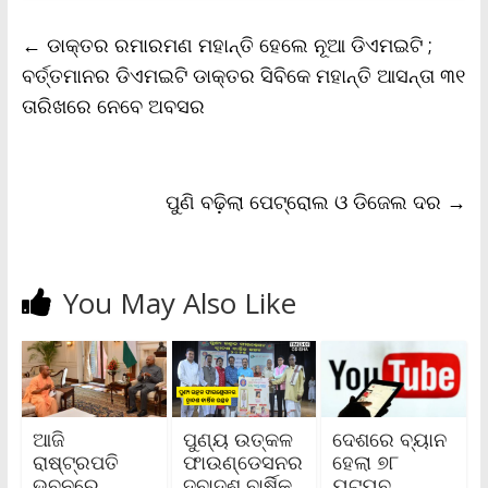
e
t
i
t
y
n
r
b
t
l
s
L
t
e
←
ଡାକ୍ତର ରମାରମଣ ମହାନ୍ତି ହେଲେ ନୂଆ ଡିଏମଇଟି ;
o
e
A
i
F
o
r
p
n
r
ବର୍ତ୍ତମାନର ଡିଏମଇଟି ଡାକ୍ତର ସିବିକେ ମହାନ୍ତି ଆସନ୍ତା ୩୧
k
p
k
i
ତାରିଖରେ ନେବେ ଅବସର
e
n
d
l
y
ପୁଣି ବଢ଼ିଲା ପେଟ୍ରୋଲ ଓ ଡିଜେଲ ଦର
→
You May Also Like
ଆଜି
ପୁଣ୍ୟ ଉତ୍କଳ
ଦେଶରେ ବ୍ୟାନ
ରାଷ୍ଟ୍ରପତି
ଫାଉଣ୍ଡେସନର
ହେଲା ୭୮
ଭବନରେ
ଦ୍ବାଦଶ ବାର୍ଷିକ
ୟୁଟ୍ୟୁବ