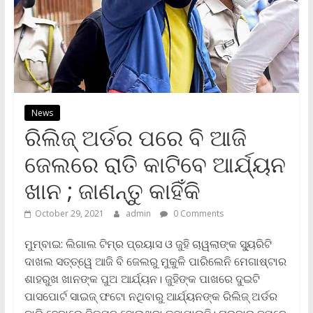
News
ରିଲିଜ୍‌ ଅର୍ଡର ପରେ ବି ଆଜି
ଜେଲରେ ରାତି କାଟିବେ ଆର୍ଯ୍ୟନ
ଖାନ ; ଜାଣନ୍ତୁ କାହିଁକି
October 29, 2021
admin
0 Comments
ମୁମ୍ବାଇ: ଲିଗାଲ ଟିମ୍‌ର ପ୍ରୟାସ ଓ ଜୁହି ଚାୱଲାଙ୍କ ସ୍ୟୁରିଟି
ଦାଖଲ ସତ୍ତ୍ୱେ ଆଜି ବି ଜେଲରୁ ମୁକୁଳି ପାରିଲେନି ମେଗାଷ୍ଟାର
ଶାହରୁଖ ଖାନଙ୍କ ପୁଅ ଆର୍ଯ୍ୟନ। ଜୁହିଙ୍କ ପାଖରେ ଦୁଇଟି
ପାସପୋର୍ଟ ସାଇଜ୍‌ ଫଟୋ ନଥିବାରୁ ଆର୍ଯ୍ୟନଙ୍କ ରିଲିଜ୍‌ ଅର୍ଡର