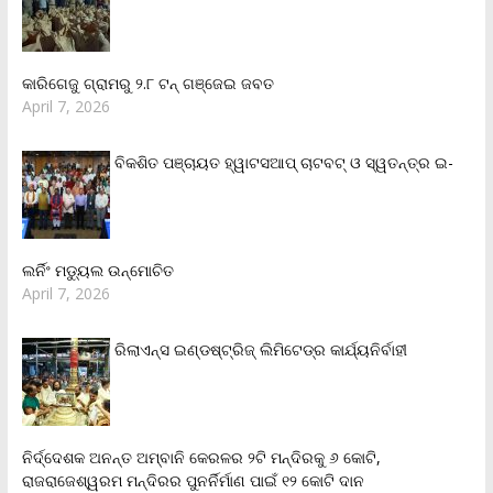
କାରିଗେଜୁ ଗ୍ରାମରୁ ୨.୮ ଟନ୍ ଗଞ୍ଜେଇ ଜବତ
April 7, 2026
ବିକଶିତ ପଞ୍ଚାୟତ ହ୍ୱାଟସଆପ୍ ଚାଟବଟ୍ ଓ ସ୍ୱତନ୍ତ୍ର ଇ-
ଲର୍ନିଂ ମଡ୍ୟୁଲ ଉନ୍ମୋଚିତ
April 7, 2026
ରିଲାଏନ୍‌ସ ଇଣ୍ଡଷ୍ଟ୍ରିଜ୍ ଲିମିଟେଡ୍‌ର କାର୍ଯ୍ୟନିର୍ବାହୀ
ନିର୍ଦ୍ଦେଶକ ଅନନ୍ତ ଅମ୍ବାନି କେରଳର ୨ଟି ମନ୍ଦିରକୁ ୬ କୋଟି,
ରାଜରାଜେଶ୍ୱରମ ମନ୍ଦିରର ପୁନର୍ନିର୍ମାଣ ପାଇଁ ୧୨ କୋଟି ଦାନ