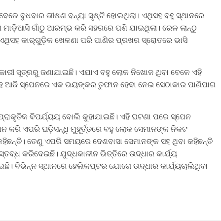
େଳେ ବୁଧବାର ଭୀଷଣ ବନ୍ୟା ସୃଷ୍ଟି ହୋଇଥିଲା। ଏଥିସହ ବହୁ ସ୍ଥାନରେ
ାଡ଼ିଆସି ଗାଁଠୁ ଆରମ୍ଭ କରି ସହରରେ ପଶି ଯାଇଥିଲା। ରେଳ ଲାନ୍‌ଠୁ
 ଏଥିସହ କାର୍‌ଗୁଡ଼ିକ ଖେଳଣା ପରି ପାଣିର ପ୍ରଖର ସ୍ରୋତରେ ଭାସି
କାରୀ ସୂତ୍ରରୁ ଜଣାଯାଇଛି। ଏଯାଏ ବହୁ ଲୋକ ନିଖୋଜ ଥିବା ବେଳେ ଏହି
ସହ ଆଜି ସ୍ପେନରେ ଏକ ଭୟଙ୍କର ତୁଫାନ ହେବା ନେଇ ସେଠାକାର ପାଣିପାଗ
୍ରାକୃତିକ ବିପର୍ଯ୍ୟୟ ବୋଲି କୁହାଯାଇଛି। ଏହି ଘଟଣା ପରେ ସ୍ପେନ
 କରି ଏପରି ଘଡ଼ିସନ୍ଧି ମୁହୂର୍ତ୍ତରେ ବହୁ ଲୋକ ସେମାନଙ୍କ ନିକଟ
 କହିଛନ୍ତି। ତେଣୁ ଏପରି ସମୟରେ ଦେଶବାସା ସେମାନଙ୍କ ସହ ଥିବା କହିଛନ୍ତି
୍ତବ୍ଧ କରିଦେଇଛି। ଯୁଦ୍ଧକାଳୀନ ଭିତ୍ତିରେ ଉଦ୍ଧାର କାର୍ଯ୍ୟ
ି। ବିଭିନ୍ନ ସ୍ଥାନରେ ହେଲିକପ୍ଟର ଯୋଗେ ଉଦ୍ଧାର କାର୍ଯ୍ୟଚାଲିଥିବା