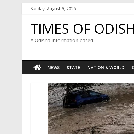
Skip
Sunday, August 9, 2026
to
content
TIMES OF ODIS
A Odisha information based…
NEWS
STATE
NATION & WORLD
C