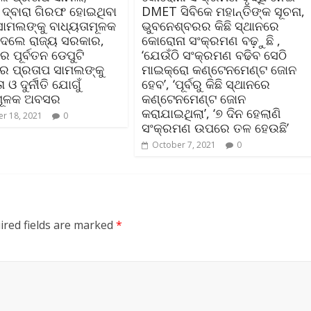
ସ ଦ୍ବାରା ଗିରଫ ହୋଇଥିବା
DMET ସିବିକେ ମହାନ୍ତିଙ୍କ ସୂଚନା,
ସାମଲଙ୍କୁ ବାଧ୍ୟତାମୂଳକ
ଭୁବନେଶ୍ବରର କିଛି ସ୍ଥାନରେ
େଲେ ରାଜ୍ୟ ସରକାର,
କୋରୋନା ସଂକ୍ରମଣ ବଢ଼ୁଛି ,
ପୂର୍ବତନ ଡେପୁଟି
‘ଯେଉଁଠି ସଂକ୍ରମଣ ବଢିବ ସେଠି
ର ପ୍ରତାପ ସାମଲଙ୍କୁ
ମାଇକ୍ରୋ କଣ୍ଟେନମେଣ୍ଟ ଜୋନ
ଓ ଦୁର୍ନୀତି ଯୋଗୁଁ
ହେବ’, ‘ପୂର୍ବରୁ କିଛି ସ୍ଥାନରେ
ାମୂଳକ ଅବସର
କଣ୍ଟେନମେଣ୍ଟ ଜୋନ
କରାଯାଇଥିଲା’, ‘୭ ଦିନ ହେଲାଣି
r 18, 2021
0
ସଂକ୍ରମଣ ଉପରେ ତଳ ହେଉଛି’
October 7, 2021
0
ired fields are marked
*