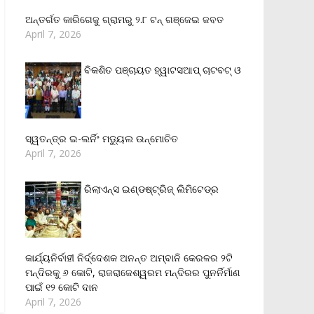
ଅନ୍ତର୍ଗତ କାରିଗେଜୁ ଗ୍ରାମରୁ ୨.୮ ଟନ୍ ଗଞ୍ଜେଇ ଜବତ
April 7, 2026
ବିକଶିତ ପଞ୍ଚାୟତ ହ୍ୱାଟସଆପ୍ ଚାଟବଟ୍ ଓ
ସ୍ୱତନ୍ତ୍ର ଇ-ଲର୍ନିଂ ମଡ୍ୟୁଲ ଉନ୍ମୋଚିତ
April 7, 2026
ରିଲାଏନ୍‌ସ ଇଣ୍ଡଷ୍ଟ୍ରିଜ୍ ଲିମିଟେଡ୍‌ର
କାର୍ଯ୍ୟନିର୍ବାହୀ ନିର୍ଦ୍ଦେଶକ ଅନନ୍ତ ଅମ୍ବାନି କେରଳର ୨ଟି
ମନ୍ଦିରକୁ ୬ କୋଟି, ରାଜରାଜେଶ୍ୱରମ ମନ୍ଦିରର ପୁନର୍ନିର୍ମାଣ
ପାଇଁ ୧୨ କୋଟି ଦାନ
April 7, 2026