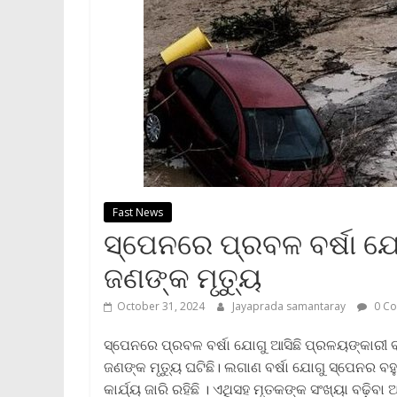
Fast News
ସ୍ପେନରେ ପ୍ରବଳ ବର୍ଷା ଯ
ଜଣଙ୍କ ମୃତ୍ୟୁ
October 31, 2024
Jayaprada samantaray
0 C
ସ୍ପେନରେ ପ୍ରବଳ ବର୍ଷା ଯୋଗୁ ଆସିଛି ପ୍ରଳୟଙ୍କାରୀ ବ
ଜଣଙ୍କ ମୃତ୍ୟୁ ଘଟିଛି। ଲଗାଣ ବର୍ଷା ଯୋଗୁ ସ୍ପେନର ବ
କାର୍ଯ୍ୟ ଜାରି ରହିଛି । ଏଥିସହ ମୃତକଙ୍କ ସଂଖ୍ୟା ବଢ଼ିବ