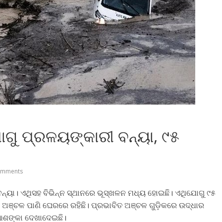
ୋଗୁ ପ୍ରଳୟଙ୍କାରୀ ବନ୍ୟା, ୯୫
omments
ନ୍ୟା। ଏଥିସହ ବିଭିନ୍ନ ସ୍ଥାନରେ ଭୂସ୍ଖଳନ ମଧ୍ୟ ହୋଇଛି। ଏଥିଯୋଗୁ ୯୫
ହୁ ଅଞ୍ଚଳ ପାଣି ଘେରରେ ରହିଛି। ପ୍ରଭାବିତ ଅଞ୍ଚଳ ଗୁଡ଼ିକରେ ଉଦ୍ଧାର
ା ଆଶଙ୍କା ଦେଖାଦେଇଛି।