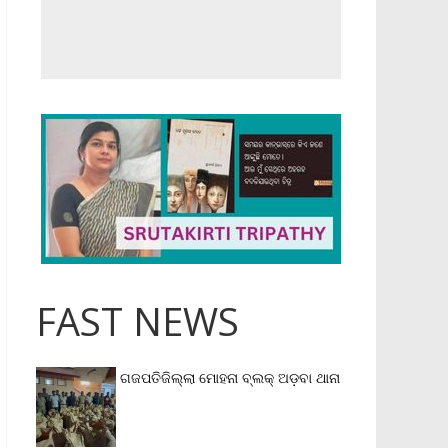
FAST NEWS
ଗଜପତିଜିଲ୍ଲା ମୋହନା ବ୍ଲକ୍‌ ଅଡ଼ବା ଥାନା