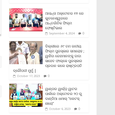
c
i
a
a
p
i
a
e
t
i
t
y
n
r
b
t
l
s
L
t
e
ଆସନ୍ତା ଅକ୍ଟୋବର ୧୭ ରେ
o
e
A
i
F
ଭୁବନେଶ୍ୱରରେ
o
r
p
n
r
ଆନ୍ତର୍ଜାତିକ ଫିଲ୍ମ
k
p
k
i
ଫେଷ୍ଟିଭାଲ
e
0
September 4, 2024
n
d
l
ଦିଲ୍ଲୀରେ ୬୯ ତମ ଜାତୀୟ
y
ଫିଲ୍ମ ପୁରସ୍କାର ସମାରୋହ ;
ୱାହିଦା ରେହମାନଙ୍କୁ ଦାଦା
ସାହେବ ଫାଲ୍‌କେ ପୁରସ୍କାର
ପ୍ରଦାନ କଲେ ରାଷ୍ଟ୍ରପତି
ଦ୍ରୌପଦୀ ମୁର୍ମୁ |
0
October 17, 2023
ୱାଣ୍ଡର ୱାର୍ଲ୍‌ଡ଼ ୱାଟର
ପାର୍କରେ ଅକ୍ଟୋବର ୨୦ ରୁ
ଦାଣ୍ଡିଆ ଧମାଲ୍ “ଲେଟସ୍
ନାଚୋ”
0
October 6, 2023