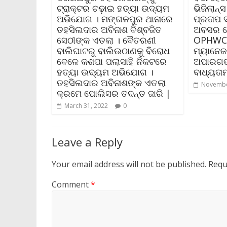
ଟ୍ରାକ୍ଟର ଚଢ଼ାଇ ହତ୍ୟା ଉଦ୍ୟମ
ଭିଜିଲାନ୍
ଅଭିଯୋଗ । ମଙ୍ଗଳପୁର ଥାନାରେ
ପ୍ରତାପ 
ତହସିଲଦାର ଅବିନାଶ ବିଶ୍ବଜିତ
ଅବସର ଦ
ସେଠୀଙ୍କ ଏତଲା । ବୈତରଣୀ
OPHWCର 
ବାଲିଘାଟରୁ ବାଲିଉଠାଣକୁ ବିରୋଧ
ମ୍ୟାନେଜ
ବେଳେ କଶପା ପଲାସାହି ନିକଟରେ
ଅପାରଗତା 
ହତ୍ୟା ଉଦ୍ୟମ ଅଭିଯୋଗ ।
ବାଧ୍ୟତ
ତହସିଲଦାର ଅବିନାଶଙ୍କ ଏତଲା
Novembe
କ୍ରମେ ପୋଲିସର ତଦନ୍ତ ଜାରି |
March 31, 2022
0
Leave a Reply
Your email address will not be published.
Requ
Comment
*