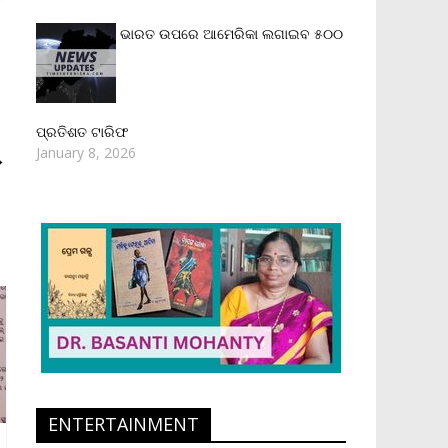
ଭାରତ ଉପରେ ଆମେରିକା ଲଗାଇବ ୫୦୦
ପ୍ରତିଶତ ଟାରିଫ
January 8, 2026
→
ENTERTAINMENT