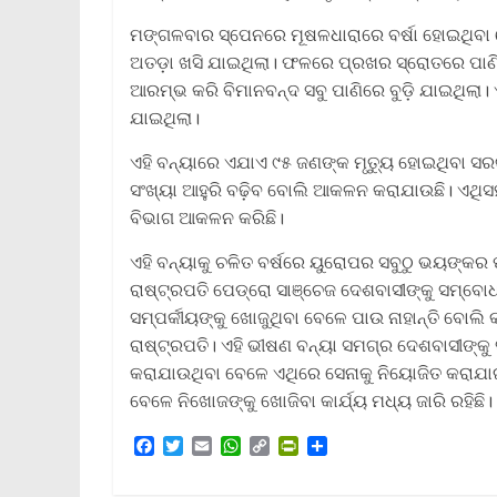
ମଙ୍ଗଳବାର ସ୍ପେନରେ ମୂଷଳଧାରାରେ ବର୍ଷା ହୋଇଥିବା ବ
ଅତଡ଼ା ଖସି ଯାଇଥିଲା। ଫଳରେ ପ୍ରଖର ସ୍ରୋତରେ ପାଣି ମ
ଆରମ୍ଭ କରି ବିମାନବନ୍ଦ ସବୁ ପାଣିରେ ବୁଡ଼ି ଯାଇଥିଲା।
ଯାଇଥିଲା।
ଏହି ବନ୍ୟାରେ ଏଯାଏ ୯୫ ଜଣଙ୍କ ମୃତ୍ୟୁ ହୋଇଥିବା ସର
ସଂଖ୍ୟା ଆହୁରି ବଢ଼ିବ ବୋଲି ଆକଳନ କରାଯାଉଛି। ଏଥି
ବିଭାଗ ଆକଳନ କରିଛି।
ଏହି ବନ୍ୟାକୁ ଚଳିତ ବର୍ଷରେ ୟୁରୋପର ସବୁଠୁ ଭୟଙ୍କର ପ
ରାଷ୍ଟ୍ରପତି ପେଡ୍ରୋ ସାଞ୍ଚେଜ ଦେଶବାସୀଙ୍କୁ ସମ୍ବୋଧନ
ସମ୍ପର୍କୀୟଙ୍କୁ ଖୋଜୁଥିବା ବେଳେ ପାଉ ନାହାନ୍ତି ବୋଲି
ରାଷ୍ଟ୍ରପତି। ଏହି ଭୀଷଣ ବନ୍ୟା ସମଗ୍ର ଦେଶବାସୀଙ୍କୁ ସ
କରାଯାଉଥିବା ବେଳେ ଏଥିରେ ସେନାକୁ ନିୟୋଜିତ କରାଯାଇଛ
ବେଳେ ନିଖୋଜଙ୍କୁ ଖୋଜିବା କାର୍ଯ୍ୟ ମଧ୍ୟ ଜାରି ରହିଛି।
F
T
E
W
C
P
S
a
w
m
h
o
r
h
c
i
a
a
p
i
a