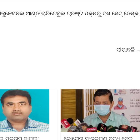
ତି ଏଜୁକେସନଲ ଆଣ୍ଡ ଚାରିଟେବୁଲ ଟ୍ରଷ୍ଟ ପକ୍ଷରୁ ଦଶ ସେଟ୍ ଡେସ୍କ,
ଦୀପାବଳି
ଲେ ପ୍ରତାପ ସାମଲ;
କୋରୋନା ସଂକ୍ରମଣ ବୃଦ୍ଧି ନେଇ