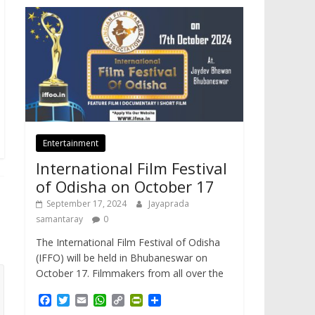
Entertainment
International Film Festival
of Odisha on October 17
September 17, 2024
Jayaprada
samantaray
0
The International Film Festival of Odisha
(IFFO) will be held in Bhubaneswar on
October 17. Filmmakers from all over the
F
T
E
W
C
P
S
a
w
m
h
o
r
h