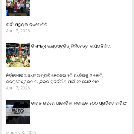
ଲର୍ନିଂ ମଡ୍ୟୁଲ ଉନ୍ମୋଚିତ
April 7, 2026
ରିଲାଏନ୍‌ସ ଇଣ୍ଡଷ୍ଟ୍ରିଜ୍ ଲିମିଟେଡ୍‌ର କାର୍ଯ୍ୟନିର୍ବାହୀ
ନିର୍ଦ୍ଦେଶକ ଅନନ୍ତ ଅମ୍ବାନି କେରଳର ୨ଟି ମନ୍ଦିରକୁ ୬ କୋଟି,
ରାଜରାଜେଶ୍ୱରମ ମନ୍ଦିରର ପୁନର୍ନିର୍ମାଣ ପାଇଁ ୧୨ କୋଟି ଦାନ
April 7, 2026
ଭାରତ ଉପରେ ଆମେରିକା ଲଗାଇବ ୫୦୦ ପ୍ରତିଶତ ଟାରିଫ
January 8, 2026