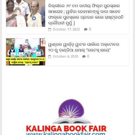
n
ଦିଲ୍ଲୀରେ ୬୯ ତମ ଜାତୀୟ ଫିଲ୍ମ ପୁରସ୍କାର
d
ସମାରୋହ ; ୱାହିଦା ରେହମାନଙ୍କୁ ଦାଦା ସାହେବ
l
y
ଫାଲ୍‌କେ ପୁରସ୍କାର ପ୍ରଦାନ କଲେ ରାଷ୍ଟ୍ରପତି
ଦ୍ରୌପଦୀ ମୁର୍ମୁ |
0
October 17, 2023
ୱାଣ୍ଡର ୱାର୍ଲ୍‌ଡ଼ ୱାଟର ପାର୍କରେ ଅକ୍ଟୋବର
୨୦ ରୁ ଦାଣ୍ଡିଆ ଧମାଲ୍ “ଲେଟସ୍ ନାଚୋ”
0
October 6, 2023