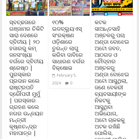
ସ୍ବଚ୍ଛତାରେ
୧୦%
କଟକ
ଗଞ୍ଜାମର ଚିକିଟି
ଇଡବ୍ଲ୍ୟୁଏସ୍
ସାଆନ୍ତସାହି
ସାରା ଦେଶରେ
ସଂରକ୍ଷଣ
ଅଞ୍ଚଳରୁ ପଚା
ଦ୍ବିତୀୟ | ୨୦
ଓଡ଼ିଶାରେ
ଅଣ୍ଡା ବୋଝେଇ
ହଜାରରୁ କମ୍‌
ତୁରନ୍ତ ଲାଗୁ
ଅଟୋ ଜବତ,
ଜନସଂଖ୍ୟା
କରିବା ଦାବିରେ
ଆଠଗଡ ଓ
ବର୍ଗରେ ଦ୍ବିତୀୟ
ସାଧାରଣ ବର୍ଗର
ଚୌଦ୍ବାର
ଶ୍ରେଷ୍ଠ |
ବିକ୍ଷୋଭ
ଅଞ୍ଚଳରୁ
ପୁରସ୍କାର
ଅଣ୍ଡା ବୋଝେଇ
February 5,
ପ୍ରଦାନ କଲେ
ଅଟୋ ଆସୁଥିଲା,
2024
0
ରାଷ୍ଟ୍ରପତି
ଜଣେ ବେକରୀ
ଦ୍ରୌପଦୀ ମୁର୍ମୁ
ବ୍ୟବସାୟୀଙ୍କ
| ପରସ୍କାର
ନିକଟକୁ
ଗ୍ରହଣ କଲେ
ଆସୁଥିବା
ନଗର ଉନ୍ନୟନ
ଅଭିଯୋଗ,
ମନ୍ତ୍ରୀ
ଅଟୋ ଚାଳକକୁ
କୃଷ୍ଣଚନ୍ଦ୍ର
ଅଟକ ରଖିଛି
ମହାପାତ୍ର |
ପୋଲିସ,