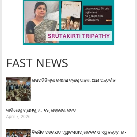
FAST NEWS
ଗଜପତିଜିଲ୍ଲା ମୋହନା ବ୍ଲକ୍‌ ଅଡ଼ବା ଥାନା ଅନ୍ତର୍ଗତ
କାରିଗେଜୁ ଗ୍ରାମରୁ ୨.୮ ଟନ୍ ଗଞ୍ଜେଇ ଜବତ
April 7, 2026
ବିକଶିତ ପଞ୍ଚାୟତ ହ୍ୱାଟସଆପ୍ ଚାଟବଟ୍ ଓ ସ୍ୱତନ୍ତ୍ର ଇ-