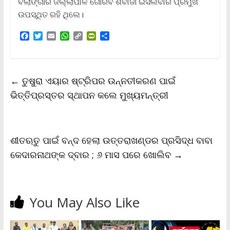
ବଲାଙ୍ଗୀର ଜିଲ୍ଲାପାଳ ଗୌରବ ଶିବାଜୀ ଇସଲବାର ପ୍ରମୁଖ
ଉପସ୍ଥିତ ରହି ଥିଲେ।
F
T
E
W
C
P
S
a
w
m
h
o
r
h
c
i
a
a
p
i
a
e
t
i
t
y
n
r
b
t
l
s
L
t
e
←
ତୁଷୁରା ଏୟାର ଷ୍ଟ୍ରିପର ଉନ୍ନତୀକରଣ ପାଇଁ
o
e
A
i
F
o
r
p
n
r
ଭିତ୍ତିପ୍ରସ୍ତର ସ୍ଥାପନ କଲେ ମୁଖ୍ୟମନ୍ତ୍ରୀ
k
p
k
i
e
n
d
l
ଶୀତଋତୁ ପାଇଁ ବନ୍ଦ ହେଲା ଉତ୍ତରାଖଣ୍ଡର ପ୍ରସିଦ୍ଧ ବାବା
y
କେଦାରନାଥଙ୍କ ଦ୍ବାର ; ୬ ମାସ ପରେ ଖୋଲିବ
→
You May Also Like