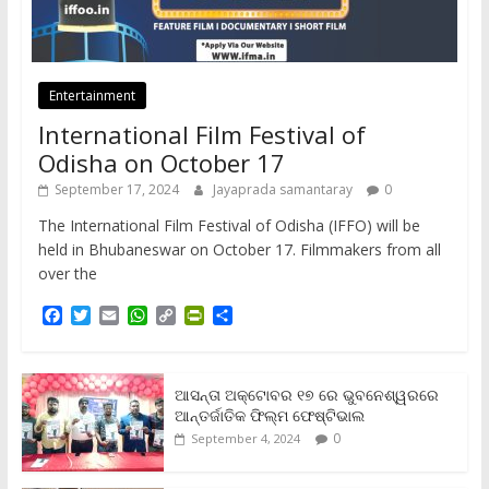
Entertainment
International Film Festival of
Odisha on October 17
September 17, 2024
Jayaprada samantaray
0
The International Film Festival of Odisha (IFFO) will be
held in Bhubaneswar on October 17. Filmmakers from all
over the
F
T
E
W
C
P
S
a
w
m
h
o
r
h
c
i
a
a
p
i
a
e
t
i
t
y
n
r
b
t
l
s
L
t
e
ଆସନ୍ତା ଅକ୍ଟୋବର ୧୭ ରେ ଭୁବନେଶ୍ୱରରେ
o
e
A
i
F
ଆନ୍ତର୍ଜାତିକ ଫିଲ୍ମ ଫେଷ୍ଟିଭାଲ
o
r
p
n
r
0
September 4, 2024
k
p
k
i
e