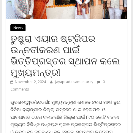
News
ତୁଷୁରା ଏୟାର ଷ୍ଟ୍ରିପର
ଉନ୍ନତୀକରଣ ପାଇଁ
ଭିତ୍ତିପ୍ରସ୍ତର ସ୍ଥାପନ କଲେ
ମୁଖ୍ୟମନ୍ତ୍ରୀ
November 2, 2024
Jayaprada samantaray
0
Comments
ଭୁବନେଶ୍ୱର/ଦେଓଗାଁ: ମୁଖ୍ୟମନ୍ତ୍ରୀ ମୋହନ ଚରଣ ମାଝୀ ଦୁଇ
ଦିନିଆ ବଲାଙ୍ଗୀର ଜିଲ୍ଲା ଗସ୍ତରେ ଯାଇ ବେଲପଡା ଓ
ପାଟଣାଗଡ ଠାରେ ବଲାଙ୍ଗୀର ଜିଲ୍ଲା ପାଇଁ ୮୯୦ କୋଟି ଟଙ୍କା
ମୂଲ୍ୟର ବିଭିନ୍ନ ଉନ୍ନୟନ ମୂଳକ ପ୍ରକଳ୍ପର ଭିତ୍ତିପ୍ରସ୍ତର
ଓ ଉଦ୍‌ଘାଟନ କରିଛନ୍ତି। ଜଳ ସେଚନ, ସ୍ବାସ୍ଥ୍ୟ ଭିତ୍ତିଭୂମି,