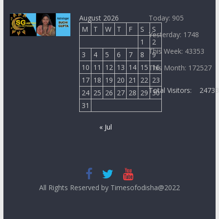
August 2026
Today: 905
M
T
W
T
F
S
S
Yesterday: 1748
1
2
This Week: 43353
3
4
5
6
7
8
9
10
11
12
13
14
15
16
This Month: 172527
17
18
19
20
21
22
23
Total Visitors:
2473
24
25
26
27
28
29
30
31
« Jul
All Rights Reserved by Timesofodisha@2022