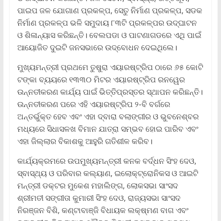
ପାଇପ ଜଳ ଯୋଗାଣ ପ୍ରକଳ୍ପ, ସେତୁ ନିର୍ମାଣ ପ୍ରକଳ୍ପ, ସଡକ
ନିର୍ମାଣ ପ୍ରକଳ୍ପ ଭଳି ସମୁଦାୟ ୮୩ଟି ପ୍ରକଳ୍ପର ଉଦ୍‌ଘାଟନ
ଓ ଶିଳାନ୍ୟାସ କରିଛନ୍ତି। ବେଲପଡା ଓ ପାଟଣାଗଡରେ ଏଥି ପାଇଁ
ଆୟୋଜିତ ଦୁଇଟି ଜନସଭାରେ ଉଦ୍‌ବୋଧନ ଦେଇଥିଲେ।
ମୁଖ୍ୟମନ୍ତ୍ରୀ ପ୍ରଥମେ ତୁଷୁରା ଏୟାରଷ୍ଟ୍ରିପ ଠାରେ ୬୫ କୋଟି
ଟଙ୍କା ବ୍ୟୟରେ ୧୩୩୦ ମିଟର ଏୟାରଷ୍ଟ୍ରିପ ରନୱେର
ଉନ୍ନତୀକରଣ କାର୍ଯ୍ୟ ପାଇଁ ଭିତ୍ତିପ୍ରସ୍ତର ସ୍ଥାପନ କରିଛନ୍ତି।
ଉନ୍ନତୀକରଣ ପରେ ଏହି ଏୟାରଷ୍ଟ୍ରିପ ୨-ବି ବର୍ଗରେ
ଅନ୍ତର୍ଭୁକ୍ତ ହେବ ଏବଂ ଏହା ଦ୍ବାରା ବଲାଙ୍ଗୀର ଓ ଭୁବନେଶ୍ବର
ମଧ୍ୟରେ ସିଧାସଳଖ ବିମାନ ଯାତ୍ରା ସମ୍ଭବ ହୋଇ ପାରିବ ଏବଂ
ଏହା ଜିଲ୍ଲାର ବିକାଶକୁ ଆହୁରି ଗତିଶୀଳ କରିବ।
କାର୍ଯ୍ୟକ୍ରମରେ ଉପମୁଖ୍ୟମନ୍ତ୍ରୀ କନକ ବର୍ଦ୍ଧନ ସିଂହ ଦେଓ,
ସ୍ବାସ୍ଥ୍ୟ ଓ ପରିବାର କଲ୍ୟାଣ, ଇଲୋକ୍ଟ୍ରୋନିକସ ଓ ଆଇଟି
ମନ୍ତ୍ରୀ ଡକ୍ଟର ମୁକେଶ ମହାଲିଙ୍ଗ, ଲୋକସଭା ସାଂସଦ
ଶ୍ରୀମତୀ ସଙ୍ଗୀତା କୁମାରୀ ସିଂହ ଦେଓ, ରାଜ୍ୟସଭା ସାଂସଦ
ନିରଞ୍ଜନ ବିଶି, କଣ୍ଟାବାଞ୍ଜି ବିଧାୟକ ଲକ୍ଷ୍ମଣ ବାଗ ଏବଂ