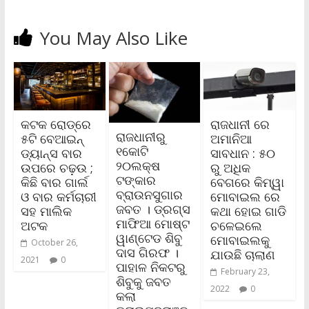
You May Also Like
କଟକ ରୋଡ୍‌ରେ
ରାଜଧାନୀ ରେ
ରାଜଧାନୀରୁ
୫ଟି ବେଆଇନ୍‌
ଅମାନିଆ
୧କୋଟି
ଡ୍ୟାନ୍ସ ବାର
ସାବଧାନ : ୫୦
୨୦ଲକ୍ଷ
ଉପରେ ଚଢ଼ଉ ;
ରୁ ଅଧିକ
ଟଙ୍କାର
କିଛି ବାର ଗାର୍ଲ
ବେଗରେ କିମ୍ୱା
ବ୍ରାଉନସୁଗାର
ଓ ବାର କର୍ମଚାରୀ
ମୋବାଇଲ ରେ
ଜବତ । ଡ୍ରଗ୍‌ସ
ସହ ମାଲିକ
କଥା ହୋଇ ଗାଡି
ମାଫିଆ ମୋଷ୍ଟ
ଅଟକ
ଚଳେଇଲେ
ୱାଣ୍ଟେଡ ଶିବୁ
ମୋବାଇଲକୁ
October 26,
ଦାସ ଗିରଫ ।
ଯାଉଛି ଚାଲାଣ
2021
0
ପାହାଳ ନିକଟରୁ
February 23,
ଶିବୁକୁ ଜବତ
2022
0
କଲା