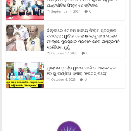
o
e
A
i
F
ଆନ୍ତର୍ଜାତିକ ଫିଲ୍ମ ଫେଷ୍ଟିଭାଲ
o
r
p
n
r
0
September 4, 2024
k
p
k
i
e
n
ଦିଲ୍ଲୀରେ ୬୯ ତମ ଜାତୀୟ ଫିଲ୍ମ ପୁରସ୍କାର
d
ସମାରୋହ ; ୱାହିଦା ରେହମାନଙ୍କୁ ଦାଦା ସାହେବ
l
y
ଫାଲ୍‌କେ ପୁରସ୍କାର ପ୍ରଦାନ କଲେ ରାଷ୍ଟ୍ରପତି
ଦ୍ରୌପଦୀ ମୁର୍ମୁ |
0
October 17, 2023
ୱାଣ୍ଡର ୱାର୍ଲ୍‌ଡ଼ ୱାଟର ପାର୍କରେ ଅକ୍ଟୋବର
୨୦ ରୁ ଦାଣ୍ଡିଆ ଧମାଲ୍ “ଲେଟସ୍ ନାଚୋ”
0
October 6, 2023