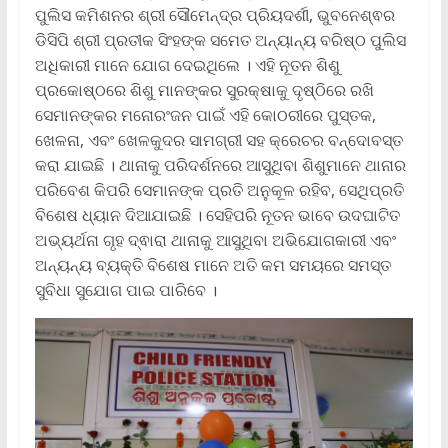
ପୁଲିସ କମିଶନର ଶ୍ରୀ ସୌମେନ୍ଦ୍ର ପ୍ରିୟଦର୍ଶୀ, ଭୁବନେଶ୍ଵର
ଡିସିପି ଶ୍ରୀ ପ୍ରତୀକ ସିଂହଙ୍କ ସମେତ ଅନ୍ୟାନ୍ୟ ବରିଷ୍ଠ ପୁଲିସ
ଅଧିକାରୀ ମାନେ ଯୋଗ ଦେଇଥିଲେ । ଏହି ନୂତନ ଶିଶୁ
ପ୍ରକୋଷ୍ଠରେ ଶିଶୁ ମାନଙ୍କର ସୁରକ୍ଷାକୁ ଦୃଷ୍ଠିରେ ରଖି
ସେମାନଙ୍କର ମନୋରଂଜନ ପାଇଁ ଏହି କୋଠରୀରେ ପୁସ୍ତକ,
ଖେଳନା, ଏବଂ ଖେଳକୁଦର ସାମଗ୍ରୀ ସହ କ୍ରେଚର ବନ୍ଦୋବସ୍ତ
କରା ଯାଇଛି । ଥାନାକୁ ପରିଦର୍ଶନରେ ଆସୁଥିବା ଶିଶୁମାନେ ଥାନାର
ପରିବେଶ କିପରି ସେମାନଙ୍କ ପ୍ରତି ଅନୁକୂଳ ରହିବ, ସେଥିପ୍ରତି
ବିଶେଷ ଧ୍ୟାନ ଦିଆଯାଇଛି । ସେହିପରି ନୂତନ ଭାବେ ଉଦଘାଟିତ
ଅଭ୍ୟର୍ଥନା ଗୃହ ଦ୍ଵାରା ଥାନାକୁ ଆସୁଥିବା ଅଭିଯୋଗକାରୀ ଏବଂ
ଅନ୍ୟନ୍ୟ ବ୍ୟକ୍ତି ବିଶେଷ ମାନେ ଅତି କମ ସମୟରେ ସମସ୍ତ
ସୁବିଧା ସୁଯୋଗ ପାଇ ପାରିବେ ।