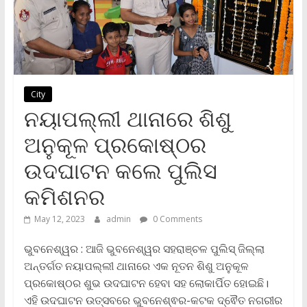
City
ନୟାପଲ୍ଲୀ ଥାନାରେ ଶିଶୁ
ଅନୁକୂଳ ପ୍ରକୋଷ୍ଠର
ଉଦଘାଟନ କଲେ ପୁଲିସ
କମିଶନର
May 12, 2023
admin
0 Comments
ଭୁବନେଶ୍ୱର : ଆଜି ଭୁବନେଶ୍ୱର ସହରାଞ୍ଚଳ ପୁଲିସ୍ ଜିଲ୍ଲା
ଅନ୍ତର୍ଗତ ନୟାପଲ୍ଲୀ ଥାନାରେ ଏକ ନୂତନ ଶିଶୁ ଅନୁକୂଳ
ପ୍ରକୋଷ୍ଠର ଶୁଭ ଉଦଘାଟନ ହେବା ସହ ଲୋକାର୍ପିତ ହୋଇଛି।
ଏହି ଉଦଘାଟନ ଉତ୍ସବରେ ଭୁବନେଶ୍ଵର-କଟକ ଦ୍ଵୈତ ନଗରୀର