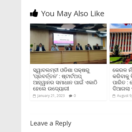
You May Also Like
ସ୍ୱାବଲମ୍ବୀ ଓଡିଶା ପକ୍ଷରୁ
କେରଳ ନ
‘ପ୍ରବର୍ତ୍ତନ’ : ଷ୍ଟାର୍ଟଅପ୍
କରିବାକୁ
ଆହ୍ୱାନର ସମାଧାନ ପାଇଁ ଏକାଠି
ପାରିତ : 
ହେଲେ ଉଦ୍ୟୋଗୀ
ଦିଆଗଲା 
January 21, 2023
0
August 9
Leave a Reply