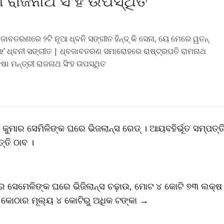
ୀ ରାଜନାଥ ସିଂହ ଉପସ୍ଥିତ
ତରଣରେ ୨ଟି ନୂଆ ଧ୍ବନି ସଙ୍ଗୀତ ହିନ୍ଦ୍‌ କି ସେନା, ୟେ ମେରେ ୱତନ୍‌
h me’ ଧ୍ବନୀ ସଙ୍ଗୀତ | ଧ୍ବଜାବତରଣ ସମାରୋହରେ ରାଷ୍ଟ୍ରପତି ରାମନାଥ
ଷା ମନ୍ତ୍ରୀ ରାଜନାଥ ସିଂହ ଉପସ୍ଥିତ
ୁମାର ସେମିଳିଙ୍କ ଘରେ ଭିଜଲାନ୍ସ ରେଡ୍ । ଆୟବହିର୍ଭୂତ ସମ୍ପତ୍ତ
୍ତି ଠାବ ।
ଶିର ସେମେଳିଙ୍କ ଘରେ ଭିଜିଲାନ୍ସ ଚଢ଼ାଉ, ମୋଟ ୪ କୋଟି ୭୩ ଲକ୍ଷ
ି କୋଠାର ମୂଲ୍ୟ ୪ କୋଟିରୁ ଅଧିକ ଟଙ୍କା
→