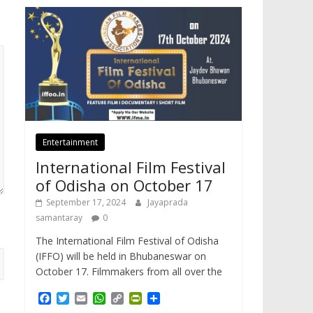
Entertainment
International Film Festival
of Odisha on October 17
September 17, 2024
Jayaprada
samantaray
0
The International Film Festival of Odisha
(IFFO) will be held in Bhubaneswar on
October 17. Filmmakers from all over the
F
T
E
W
C
P
S
a
w
m
h
o
r
h