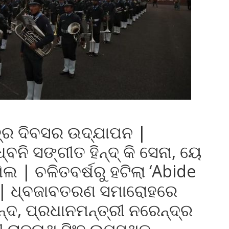
ର ଦିବସର ଉଦ୍‌ଯାପନ |
ନି ସଙ୍ଗୀତ ହିନ୍ଦ୍‌ କି ସେନା, ୟେ
ିଲ | ଚଳିତବର୍ଷରୁ ହଟିଲା ‘Abide
ତ | ଧ୍ବଜାବତରଣ ସମାରୋହରେ
ନ୍ଦ, ପ୍ରଧାନମନ୍ତ୍ରୀ ନରେନ୍ଦ୍ର