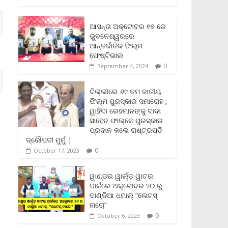
c
i
a
a
p
i
a
e
t
i
t
y
n
r
b
t
l
s
L
t
e
ଆସନ୍ତା ଅକ୍ଟୋବର ୧୭ ରେ
o
e
A
i
F
ଭୁବନେଶ୍ୱରରେ
o
r
p
n
r
ଆନ୍ତର୍ଜାତିକ ଫିଲ୍ମ
k
p
k
i
ଫେଷ୍ଟିଭାଲ
e
0
September 4, 2024
n
d
l
ଦିଲ୍ଲୀରେ ୬୯ ତମ ଜାତୀୟ
y
ଫିଲ୍ମ ପୁରସ୍କାର ସମାରୋହ ;
ୱାହିଦା ରେହମାନଙ୍କୁ ଦାଦା
ସାହେବ ଫାଲ୍‌କେ ପୁରସ୍କାର
ପ୍ରଦାନ କଲେ ରାଷ୍ଟ୍ରପତି
ଦ୍ରୌପଦୀ ମୁର୍ମୁ |
0
October 17, 2023
ୱାଣ୍ଡର ୱାର୍ଲ୍‌ଡ଼ ୱାଟର
ପାର୍କରେ ଅକ୍ଟୋବର ୨୦ ରୁ
ଦାଣ୍ଡିଆ ଧମାଲ୍ “ଲେଟସ୍
ନାଚୋ”
0
October 6, 2023