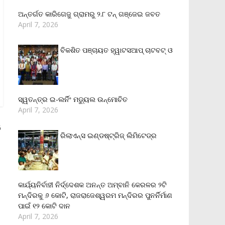
ଅନ୍ତର୍ଗତ କାରିଗେଜୁ ଗ୍ରାମରୁ ୨.୮ ଟନ୍ ଗଞ୍ଜେଇ ଜବତ
April 7, 2026
ବିକଶିତ ପଞ୍ଚାୟତ ହ୍ୱାଟସଆପ୍ ଚାଟବଟ୍ ଓ
ସ୍ୱତନ୍ତ୍ର ଇ-ଲର୍ନିଂ ମଡ୍ୟୁଲ ଉନ୍ମୋଚିତ
April 7, 2026
ି
ରିଲାଏନ୍‌ସ ଇଣ୍ଡଷ୍ଟ୍ରିଜ୍ ଲିମିଟେଡ୍‌ର
କାର୍ଯ୍ୟନିର୍ବାହୀ ନିର୍ଦ୍ଦେଶକ ଅନନ୍ତ ଅମ୍ବାନି କେରଳର ୨ଟି
ମନ୍ଦିରକୁ ୬ କୋଟି, ରାଜରାଜେଶ୍ୱରମ ମନ୍ଦିରର ପୁନର୍ନିର୍ମାଣ
ପାଇଁ ୧୨ କୋଟି ଦାନ
April 7, 2026