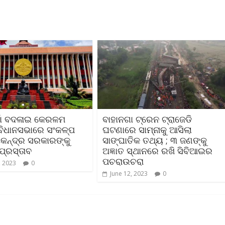
ାଁ ବଦଳାଇ କେରଳମ
ବାହାନଗା ଟ୍ରେନ ଟ୍ରାଜେଡି
 ବିଧାନସଭାରେ ସଂକଳ୍ପ
ଘଟଣାରେ ସାମ୍ନାକୁ ଆସିଲା
କେନ୍ଦ୍ର ସରକାରଙ୍କୁ
ସାଙ୍ଘାତିକ ତଥ୍ୟ ; ୩ ଜଣଙ୍କୁ
ପ୍ରସ୍ତାବ
ଅଜ୍ଞାତ ସ୍ଥାନରେ ରଖି ସିବିଆଇର
ପଚରାଉଚରା
, 2023
0
June 12, 2023
0