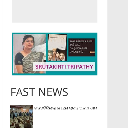
FAST NEWS
ଗଜପତିଜିଲ୍ଲା ମୋହନା ବ୍ଲକ୍‌ ଅଡ଼ବା ଥାନା