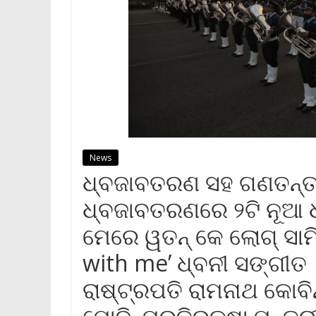
News
ଧ୍ବଜାବତରଣ ସହ ଗଣତନ୍ତ୍
ଧ୍ବଜାବତରଣରେ ୨ଟି ନୂଆ ଧ୍ବ
ମେରେ ୱତନ୍‌ କେ ଲୋଗ୍‌ ସାମ
with me’ ଧ୍ବନୀ ସଙ୍ଗୀ
ରାଷ୍ଟ୍ରପତି ରାମନାଥ କୋବି