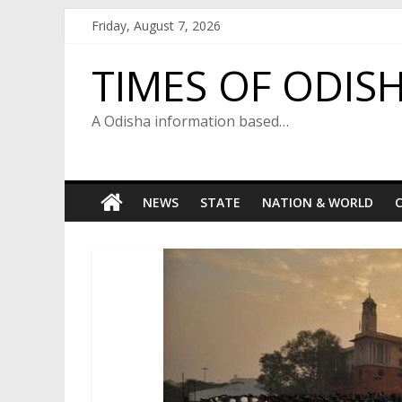
Skip
Friday, August 7, 2026
to
content
TIMES OF ODIS
A Odisha information based…
NEWS
STATE
NATION & WORLD
C