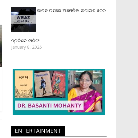
ଭାରତ ଉପରେ ଆମେରିକା ଲଗାଇବ ୫୦୦
ପ୍ରତିଶତ ଟାରିଫ
January 8, 2026
ENTERTAINMENT