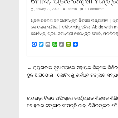
ମୋଦି, ପ୍ରତିରକ୍ଷା ମନ୍ତ୍ର
January 29, 2022
admin
0 Comments
ଧ୍ବଜାବତରଣ ସହ ଗଣତନ୍ତ୍ର ଦିବସର ଉଦ୍‌ଯାପନ | ଧ୍ବଜାବ
କେ ଲୋଗ୍‌ ସାମିଲ | ଚଳିତବର୍ଷରୁ ହଟିଲା ‘Abide wit
କୋବିନ୍ଦ, ପ୍ରଧାନମନ୍ତ୍ରୀ ନରେନ୍ଦ୍ର ମୋଦି, ପ୍ରତିରକ୍
F
T
E
W
C
P
S
a
w
m
h
o
r
h
c
i
a
a
p
i
a
e
t
i
t
y
n
r
b
t
l
s
L
t
e
←
ରାୟଗଡ଼ାର ନୂଆପଡ଼ାରେ ସହାୟକ ଶିକ୍ଷକ ଶିଶିର କ
o
e
A
i
F
o
r
p
n
r
ଠୁଳ ଅଭିଯୋଗ , କୋଟିଏରୁ ଉର୍ଦ୍ଧ୍ବ ଟଙ୍କାର ସମ୍ପତ
k
p
k
i
e
n
d
l
ରାୟଗଡ଼ା ବିଇଓ ଅଫିସ୍‌ରେ କାର୍ଯ୍ୟରତ ଶିକ୍ଷକ ଶି
y
୮୭ ହଜାର ଟଙ୍କାର ସଂପତ୍ତି ଠାବ, ଶିଶିରଙ୍କର ୫ଟ