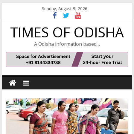
Skip
Sunday, August 9, 2026
to
content
TIMES OF ODISHA
A Odisha information based…