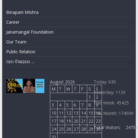
Binapani MIshra
Career
Janamangal Foundation
Our Team
Public Relation
ଆମ ବିଷୟରେ ...
August 2026
Today: 630
M
T
W
T
F
S
S
Yesterday: 1129
1
2
This Week: 45425
3
4
5
6
7
8
9
10
11
12
13
14
15
16
This Month: 174599
17
18
19
20
21
22
23
Total Visitors:
2475
24
25
26
27
28
29
30
31