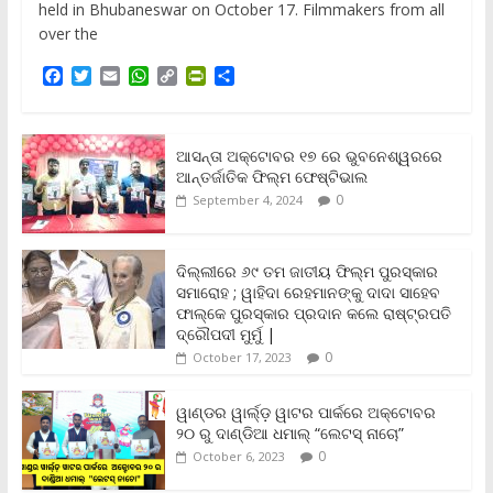
held in Bhubaneswar on October 17. Filmmakers from all
over the
F
T
E
W
C
P
S
a
w
m
h
o
r
h
c
i
a
a
p
i
a
e
t
i
t
y
n
r
b
t
l
s
L
t
e
ଆସନ୍ତା ଅକ୍ଟୋବର ୧୭ ରେ ଭୁବନେଶ୍ୱରରେ
o
e
A
i
F
ଆନ୍ତର୍ଜାତିକ ଫିଲ୍ମ ଫେଷ୍ଟିଭାଲ
o
r
p
n
r
0
September 4, 2024
k
p
k
i
e
n
ଦିଲ୍ଲୀରେ ୬୯ ତମ ଜାତୀୟ ଫିଲ୍ମ ପୁରସ୍କାର
d
ସମାରୋହ ; ୱାହିଦା ରେହମାନଙ୍କୁ ଦାଦା ସାହେବ
l
y
ଫାଲ୍‌କେ ପୁରସ୍କାର ପ୍ରଦାନ କଲେ ରାଷ୍ଟ୍ରପତି
ଦ୍ରୌପଦୀ ମୁର୍ମୁ |
0
October 17, 2023
ୱାଣ୍ଡର ୱାର୍ଲ୍‌ଡ଼ ୱାଟର ପାର୍କରେ ଅକ୍ଟୋବର
୨୦ ରୁ ଦାଣ୍ଡିଆ ଧମାଲ୍ “ଲେଟସ୍ ନାଚୋ”
0
October 6, 2023