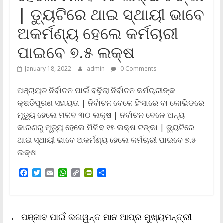
| ଡ୍ୟୁଟିରେ ଥାଇ ସ୍ଥାୟୀ ଭାବେ
ଅକର୍ମଣ୍ୟ ହେଲେ କର୍ମଚାରୀ
ପାଇବେ ୭.୫ ଲକ୍ଷ
January 18, 2022
admin
0 Comments
ପଞ୍ଚାୟତ ନିର୍ବାଚନ ପାଇଁ ବଢ଼ିଲା ନିର୍ବାଚନ କର୍ମଚାରୀଙ୍କ
କ୍ଷତିପୂରଣ ସହାୟତା | ନିର୍ବାଚନ ବେଳେ ହିଂସାରେ ବା କୋଭିଡରେ
ମୃତ୍ୟୁ ହେଲେ ମିଳିବ ୩୦ ଲକ୍ଷ | ନିର୍ବାଚନ ବେଳେ ଅନ୍ୟ
କାରଣରୁ ମୃତ୍ୟୁ ହେଲେ ମିଳିବ ୧୫ ଲକ୍ଷ ଟଙ୍କା | ଡ୍ୟୁଟିରେ
ଥାଇ ସ୍ଥାୟୀ ଭାବେ ଅକର୍ମଣ୍ୟ ହେଲେ କର୍ମଚାରୀ ପାଇବେ ୭.୫
ଲକ୍ଷ
F
T
E
W
C
P
S
a
w
m
h
o
r
h
c
i
a
a
p
i
a
e
t
i
t
y
n
r
b
t
l
s
L
t
e
←
ପଞ୍ଜାବ ପାଇଁ ଭଗୱନ୍ତ ମାନ ଆପ୍‌ର ମୁଖ୍ୟମନ୍ତ୍ରୀ
o
e
A
i
F