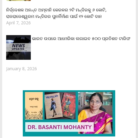
ନିର୍ଦ୍ଦେଶକ ଅନନ୍ତ ଅମ୍ବାନି କେରଳର ୨ଟି ମନ୍ଦିରକୁ ୬ କୋଟି,
ରାଜରାଜେଶ୍ୱରମ ମନ୍ଦିରର ପୁନର୍ନିର୍ମାଣ ପାଇଁ ୧୨ କୋଟି ଦାନ
April 7, 2026
ଭାରତ ଉପରେ ଆମେରିକା ଲଗାଇବ ୫୦୦ ପ୍ରତିଶତ ଟାରିଫ
January 8, 2026