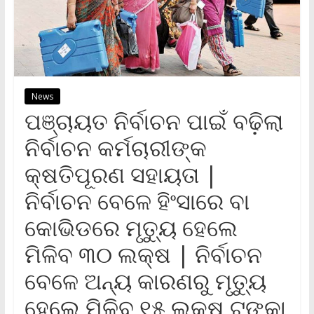
News
ପଞ୍ଚାୟତ ନିର୍ବାଚନ ପାଇଁ ବଢ଼ିଲା
ନିର୍ବାଚନ କର୍ମଚାରୀଙ୍କ
କ୍ଷତିପୂରଣ ସହାୟତା |
ନିର୍ବାଚନ ବେଳେ ହିଂସାରେ ବା
କୋଭିଡରେ ମୃତ୍ୟୁ ହେଲେ
ମିଳିବ ୩୦ ଲକ୍ଷ | ନିର୍ବାଚନ
ବେଳେ ଅନ୍ୟ କାରଣରୁ ମୃତ୍ୟୁ
ହେଲେ ମିଳିବ ୧୫ ଲକ୍ଷ ଟଙ୍କା