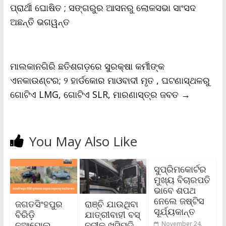
o
r
p
n
r
ପ୍ରାର୍ଥୀ ଘୋଷିତ ; ସଙ୍ଗରୁର ଆସନରୁ ଲୋକସଭା ସାଂସଦ
k
p
k
i
ଅଛନ୍ତି ଭଗୱନ୍ତ
e
n
d
l
y
ମାଲକାନଗିରି ଛତିଶଗଡ଼ରେ ସୁରକ୍ଷା କର୍ମୀଙ୍କ
ଏନକାଉଣ୍ଟର; ୨ ହାର୍ଡକୋର ମାଓବାଦୀ ମୃତ , ଘଟଣାସ୍ଥଳରୁ
ଗୋଟିଏ LMG, ଗୋଟିଏ SLR, ମାରଣାସ୍ତ୍ର ଜବତ
→
You May Also Like
ସୁପ୍ରିମକୋର୍ଟର
ମୁଖ୍ୟ ବିଚାରପତି
ଭାବେ ଶପଥ
ନେଲେ ଜଷ୍ଟିସ
ଜଗତସିଂହପୁର
ରାଞ୍ଚି ଯାଉଥିବା
ସୂର୍ଯ୍ୟକାନ୍ତ
ବିରିଡ଼ି
ଯାତ୍ରୀବାହୀ ବସ୍
ନୂଆପୋଲ
ନଦୀକୁ ଖସିପଡି
November 24,