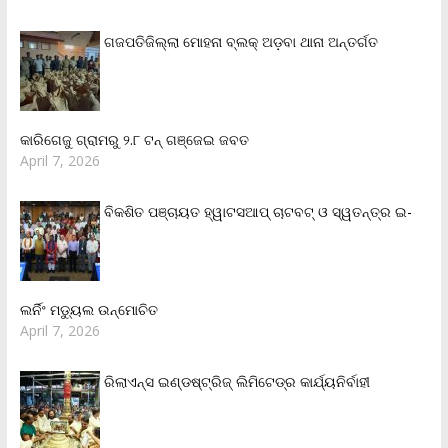
ଗଜପତିଜିଲ୍ଲା ମୋହନା ବ୍ଲକ୍‌ ଅଡ଼ବା ଥାନା ଅନ୍ତର୍ଗତ
କାରିଗେଜୁ ଗ୍ରାମରୁ ୨.୮ ଟନ୍ ଗଞ୍ଜେଇ ଜବତ
April 7, 2026
ବିକଶିତ ପଞ୍ଚାୟତ ହ୍ୱାଟସଆପ୍ ଚାଟବଟ୍ ଓ ସ୍ୱତନ୍ତ୍ର ଇ-
ଲର୍ନିଂ ମଡ୍ୟୁଲ ଉନ୍ମୋଚିତ
April 7, 2026
ରିଲାଏନ୍‌ସ ଇଣ୍ଡଷ୍ଟ୍ରିଜ୍ ଲିମିଟେଡ୍‌ର କାର୍ଯ୍ୟନିର୍ବାହୀ