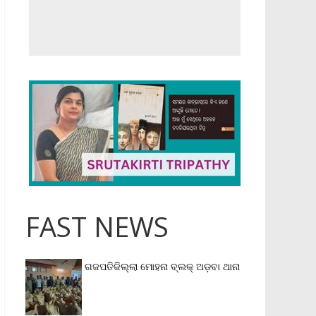
FAST NEWS
ଗଜପତିଜିଲ୍ଲା ମୋହନା ବ୍ଲକ୍‌ ଅଡ଼ବା ଥାନା