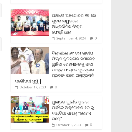
c
i
a
a
p
i
a
e
t
i
t
y
n
r
b
t
l
s
L
t
e
ଆସନ୍ତା ଅକ୍ଟୋବର ୧୭ ରେ
o
e
A
i
F
ଭୁବନେଶ୍ୱରରେ
o
r
p
n
r
ଆନ୍ତର୍ଜାତିକ ଫିଲ୍ମ
k
p
k
i
ଫେଷ୍ଟିଭାଲ
e
0
September 4, 2024
n
d
l
ଦିଲ୍ଲୀରେ ୬୯ ତମ ଜାତୀୟ
y
ଫିଲ୍ମ ପୁରସ୍କାର ସମାରୋହ ;
ୱାହିଦା ରେହମାନଙ୍କୁ ଦାଦା
ସାହେବ ଫାଲ୍‌କେ ପୁରସ୍କାର
ପ୍ରଦାନ କଲେ ରାଷ୍ଟ୍ରପତି
ଦ୍ରୌପଦୀ ମୁର୍ମୁ |
0
October 17, 2023
ୱାଣ୍ଡର ୱାର୍ଲ୍‌ଡ଼ ୱାଟର
ପାର୍କରେ ଅକ୍ଟୋବର ୨୦ ରୁ
ଦାଣ୍ଡିଆ ଧମାଲ୍ “ଲେଟସ୍
ନାଚୋ”
0
October 6, 2023