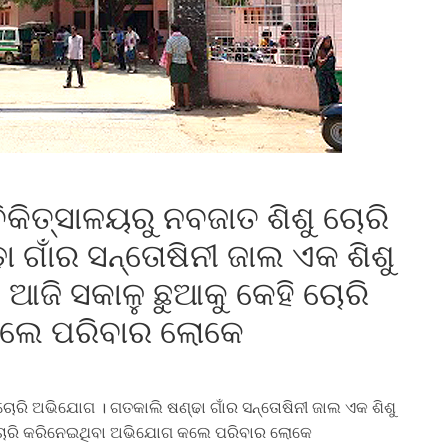
 ଚିକିତ୍ସାଳୟରୁ ନବଜାତ ଶିଶୁ ଚୋରି
 ଗାଁର ସନ୍ତୋଷିନୀ ଜାଲ ଏକ ଶିଶୁ
 ଆଜି ସକାଳୁ ଛୁଆକୁ କେହି ଚୋରି
କଲେ ପରିବାର ଲୋକେ
ଶୁ ଚୋରି ଅଭିଯୋଗ । ଗତକାଲି ଷଣ୍ଢା ଗାଁର ସନ୍ତୋଷିନୀ ଜାଲ ଏକ ଶିଶୁ
ି ଚୋରି କରିନେଇଥିବା ଅଭିଯୋଗ କଲେ ପରିବାର ଲୋକେ