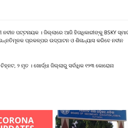
ନବୀନ ପଟ୍ଟନାୟକ । ଜିଲ୍ଲାରେ ଆଜି ହିତାଧିକାରୀଙ୍କୁ BSKY ସ୍ମାର୍
୍ନ ଉନ୍ନତିମୂଳକ ପ୍ରକଳ୍ପର ଉଦ୍‌ଘାଟନ ଓ ଶିଳାନ୍ୟାସ କରିବେ ନବୀନ
ନଟ, ୨ ମୃତ । ଖୋର୍ଦ୍ଧା ଜିଲ୍ଲାରୁ ସର୍ବାଧିକ ୧୨୩ କୋରୋନା