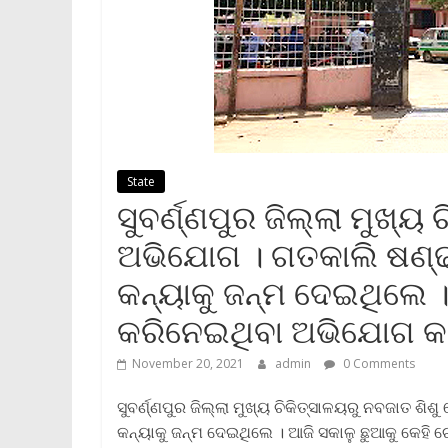
State
ସୁବର୍ଣ୍ଣପୁର ଜିଲ୍ଲା ମୁଖ୍ୟ
ଅଭିଯୋଗ । ଗତକାଲି ଷଣ୍ଢା
କନ୍ୟାକୁ ଜନ୍ମ ଦେଇଥିଲେ ।
କରିନେଇଥିବା ଅଭିଯୋଗ 
November 20, 2021
admin
0 Comments
ସୁବର୍ଣ୍ଣପୁର ଜିଲ୍ଲା ମୁଖ୍ୟ ଚିକିତ୍ସାଳୟରୁ ନବଜାତ ଶି
କନ୍ୟାକୁ ଜନ୍ମ ଦେଇଥିଲେ । ଆଜି ସକାଳୁ ଛୁଆକୁ କେହ