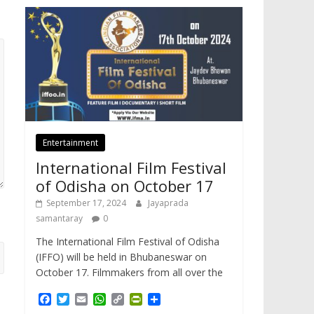
Entertainment
International Film Festival
of Odisha on October 17
September 17, 2024
Jayaprada
samantaray
0
The International Film Festival of Odisha
(IFFO) will be held in Bhubaneswar on
October 17. Filmmakers from all over the
F
T
E
W
C
P
S
a
w
m
h
o
r
h