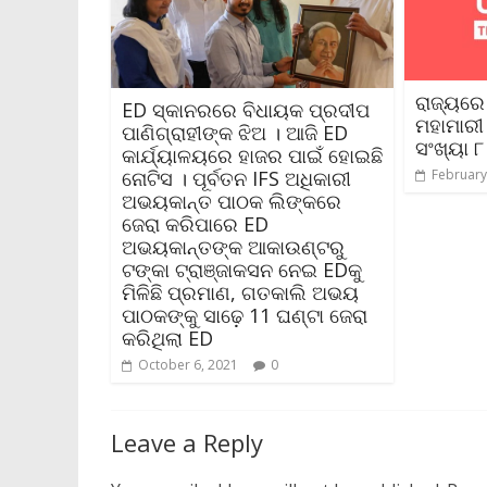
ରାଜ୍ୟରେ
ED ସ୍କାନରରେ ବିଧାୟକ ପ୍ରଦୀପ
ମହାମାରୀ
ପାଣିଗ୍ରାହୀଙ୍କ ଝିଅ । ଆଜି ED
ସଂଖ୍ୟା ୮
କାର୍ଯ୍ୟାଳୟରେ ହାଜର ପାଇଁ ହୋଇଛି
February
ନୋଟିସ । ପୂର୍ବତନ IFS ଅଧିକାରୀ
ଅଭୟକାନ୍ତ ପାଠକ ଲିଙ୍କରେ
ଜେରା କରିପାରେ ED
ଅଭୟକାନ୍ତଙ୍କ ଆକାଉଣ୍ଟରୁ
ଟଙ୍କା ଟ୍ରାଞ୍ଜାକସନ ନେଇ EDକୁ
ମିଳିଛି ପ୍ରମାଣ, ଗତକାଲି ଅଭୟ
ପାଠକଙ୍କୁ ସାଢ଼େ 11 ଘଣ୍ଟା ଜେରା
କରିଥିଲା ED
October 6, 2021
0
Leave a Reply