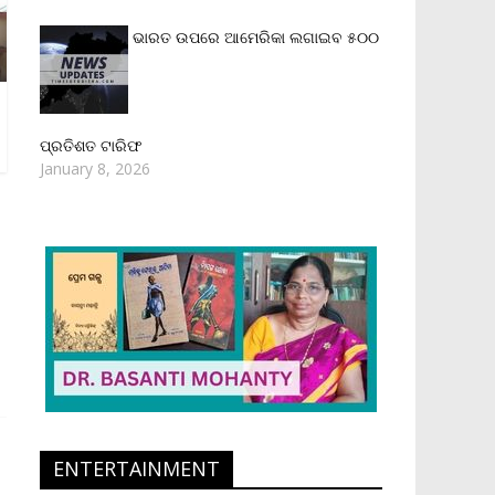
ଭାରତ ଉପରେ ଆମେରିକା ଲଗାଇବ ୫୦୦
ପ୍ରତିଶତ ଟାରିଫ
January 8, 2026
ENTERTAINMENT