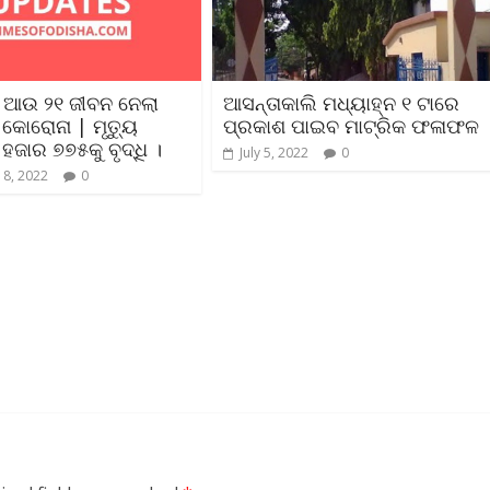
 ଆଉ ୨୧ ଜୀବନ ନେଲା
ଆସନ୍ତାକାଲି ମଧ୍ୟାହ୍ନ ୧ ଟାରେ
 କୋରୋନା | ମୃତ୍ୟୁ
ପ୍ରକାଶ ପାଇବ ମାଟ୍ରିକ ଫଳାଫଳ
 ହଜାର ୭୭୫କୁ ବୃଦ୍ଧି ।
July 5, 2022
0
 8, 2022
0