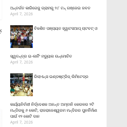
ଅନ୍ତର୍ଗତ କାରିଗେଜୁ ଗ୍ରାମରୁ ୨.୮ ଟନ୍ ଗଞ୍ଜେଇ ଜବତ
April 7, 2026
ବିକଶିତ ପଞ୍ଚାୟତ ହ୍ୱାଟସଆପ୍ ଚାଟବଟ୍ ଓ
ଟ
ସ୍ୱତନ୍ତ୍ର ଇ-ଲର୍ନିଂ ମଡ୍ୟୁଲ ଉନ୍ମୋଚିତ
April 7, 2026
ରିଲାଏନ୍‌ସ ଇଣ୍ଡଷ୍ଟ୍ରିଜ୍ ଲିମିଟେଡ୍‌ର
କାର୍ଯ୍ୟନିର୍ବାହୀ ନିର୍ଦ୍ଦେଶକ ଅନନ୍ତ ଅମ୍ବାନି କେରଳର ୨ଟି
ମନ୍ଦିରକୁ ୬ କୋଟି, ରାଜରାଜେଶ୍ୱରମ ମନ୍ଦିରର ପୁନର୍ନିର୍ମାଣ
ପାଇଁ ୧୨ କୋଟି ଦାନ
April 7, 2026