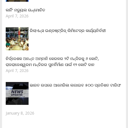
ଲର୍ନିଂ ମଡ୍ୟୁଲ ଉନ୍ମୋଚିତ
April 7, 2026
ରିଲାଏନ୍‌ସ ଇଣ୍ଡଷ୍ଟ୍ରିଜ୍ ଲିମିଟେଡ୍‌ର କାର୍ଯ୍ୟନିର୍ବାହୀ
ନିର୍ଦ୍ଦେଶକ ଅନନ୍ତ ଅମ୍ବାନି କେରଳର ୨ଟି ମନ୍ଦିରକୁ ୬ କୋଟି,
ରାଜରାଜେଶ୍ୱରମ ମନ୍ଦିରର ପୁନର୍ନିର୍ମାଣ ପାଇଁ ୧୨ କୋଟି ଦାନ
April 7, 2026
ଭାରତ ଉପରେ ଆମେରିକା ଲଗାଇବ ୫୦୦ ପ୍ରତିଶତ ଟାରିଫ
January 8, 2026