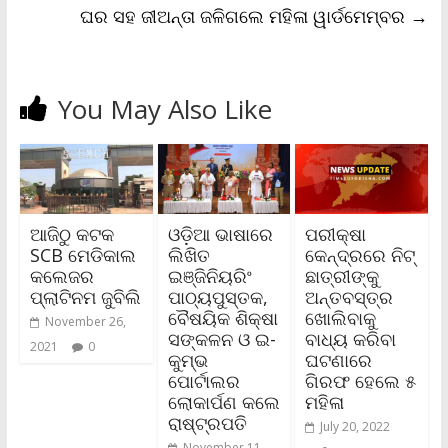
ଘର ସହ ଜୀଅନ୍ତା ଜଳିଗଲେ ମହିଳା ୱାର୍ଡମେମ୍ବର
→
You May Also Like
ଆଜିଠୁ କଟକ
ଓଡ଼ିଆ ଭାଷାରେ
ପରୀକ୍ଷା
SCB ମେଡିକାଲ
ଲିଖିତ
କେନ୍ଦ୍ରରେ ନିଟ୍
କଲେଜର
ଇଞ୍ଜିନିୟରିଂ
ଛାତ୍ରୀଙ୍କୁ
ପ୍ଲାଟିନମ ଜୁବିଲି
ପାଠ୍ୟପୁସ୍ତକ,
ଅନ୍ତବସ୍ତ୍ର
ବୈଷୟିକ ଶିକ୍ଷା
ଖୋଲିବାକୁ
November 26,
ସଙ୍କଳନ ଓ ଇ-
ବାଧ୍ୟ କରିବା
2021
0
କୁମ୍ଭ
ଘଟଣାରେ
ପୋର୍ଟାଲର
ଗିରଫ ହେଲେ ୫
ଲୋକାର୍ପଣ କଲେ
ମହିଳା
ରାଷ୍ଟ୍ରପତି
July 20, 2022
November 11,