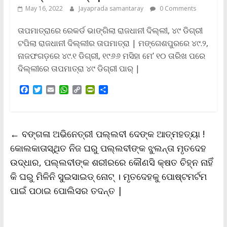
May 16, 2022
Jayaprada samantaray
0 Comments
ତାପମାତ୍ରାରେ ରେକର୍ଡ ଭାଙ୍ଗିଲା ରାଜଧାନୀ ଦିଲ୍ଲୀ, ୪୯ ଡିଗ୍ରୀ
ଟପିଲା ରାଜଧାନୀ ଦିଲ୍ଲୀର ତାପମାତ୍ରା | ମଙ୍ଗେଶପୁରରେ ୪୯.୨,
ନାଜଫଗଡ଼ରେ ୪୯.୧ ଡିଗ୍ରୀ, ୧୯୬୬ ମସିହା ମେ’ ୧୦ ତାରିଖ ପରେ
ଦିଲ୍ଲୀରେ ତାପମାତ୍ରା ୪୯ ଡିଗ୍ରୀ ପାର୍ |
F
T
E
W
C
P
S
a
w
m
h
o
r
h
c
i
a
a
p
i
a
e
t
i
t
y
n
r
b
t
l
s
L
t
e
←
ବଙ୍ଗଳା ଅଭିନେତ୍ରୀ ପଲ୍ଲବୀ ଦେଙ୍କ ଆତ୍ମହତ୍ୟା !
o
e
A
i
F
o
r
p
n
r
କୋଲକାତାସ୍ଥିତ ନିଜ ଘରୁ ପଲ୍ଲବୀଙ୍କ ଝୁଲନ୍ତା ମୃତଦେହ
k
p
k
i
ଉଦ୍ଧାର, ପଲ୍ଲବୀଙ୍କ ଶରୀରରେ କୌଣସି କ୍ଷତ ଚିହ୍ନ ନାହିଁ
e
n
କି ଘରୁ ମିଳିନି ସୁଇସାଇଡ୍‌ ନୋଟ୍‌ । ମୃତଦେହକୁ ପୋଷ୍ଟମର୍ଟମ
d
l
ପାଇଁ ପଠାଇ ପୋଲିସର ତଦନ୍ତ |
y