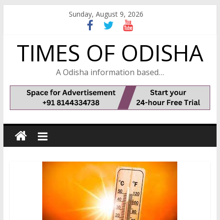
Skip
Sunday, August 9, 2026
to
content
TIMES OF ODISHA
A Odisha information based…