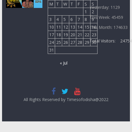
M
T
W
T
F
S
S
Yesterday: 1129
1
2
This Week: 45459
3
4
5
6
7
8
9
10
11
12
13
14
15
16
This Month: 174633
17
18
19
20
21
22
23
Total Visitors:
2475
24
25
26
27
28
29
30
31
« Jul
All Rights Reserved by Timesofodisha@2022