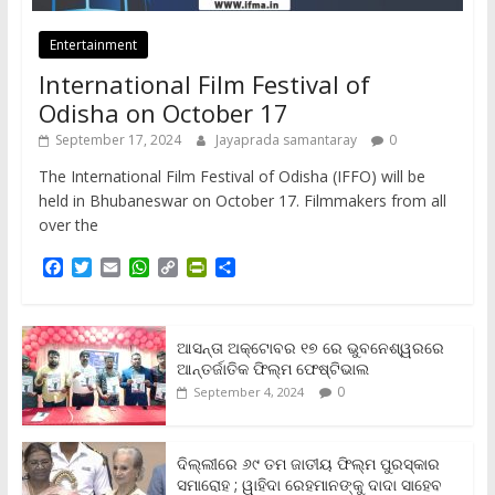
Entertainment
International Film Festival of
Odisha on October 17
September 17, 2024
Jayaprada samantaray
0
The International Film Festival of Odisha (IFFO) will be
held in Bhubaneswar on October 17. Filmmakers from all
over the
F
T
E
W
C
P
S
a
w
m
h
o
r
h
c
i
a
a
p
i
a
e
t
i
t
y
n
r
b
t
l
s
L
t
e
ଆସନ୍ତା ଅକ୍ଟୋବର ୧୭ ରେ ଭୁବନେଶ୍ୱରରେ
o
e
A
i
F
ଆନ୍ତର୍ଜାତିକ ଫିଲ୍ମ ଫେଷ୍ଟିଭାଲ
o
r
p
n
r
0
September 4, 2024
k
p
k
i
e
n
ଦିଲ୍ଲୀରେ ୬୯ ତମ ଜାତୀୟ ଫିଲ୍ମ ପୁରସ୍କାର
d
ସମାରୋହ ; ୱାହିଦା ରେହମାନଙ୍କୁ ଦାଦା ସାହେବ
l