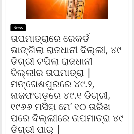
News
ତାପମାତ୍ରାରେ ରେକର୍ଡ
ଭାଙ୍ଗିଲା ରାଜଧାନୀ ଦିଲ୍ଲୀ, ୪୯
ଡିଗ୍ରୀ ଟପିଲା ରାଜଧାନୀ
ଦିଲ୍ଲୀର ତାପମାତ୍ରା |
ମଙ୍ଗେଶପୁରରେ ୪୯.୨,
ନାଜଫଗଡ଼ରେ ୪୯.୧ ଡିଗ୍ରୀ,
୧୯୬୬ ମସିହା ମେ’ ୧୦ ତାରିଖ
ପରେ ଦିଲ୍ଲୀରେ ତାପମାତ୍ରା ୪୯
ଡିଗ୍ରୀ ପାର୍ |