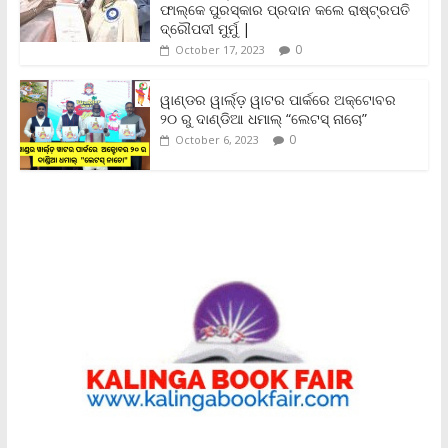
y
ଫାଲ୍‌କେ ପୁରସ୍କାର ପ୍ରଦାନ କଲେ ରାଷ୍ଟ୍ରପତି
ଦ୍ରୌପଦୀ ମୁର୍ମୁ |
0
October 17, 2023
ୱାଣ୍ଡର ୱାର୍ଲ୍‌ଡ଼ ୱାଟର ପାର୍କରେ ଅକ୍ଟୋବର
୨୦ ରୁ ଦାଣ୍ଡିଆ ଧମାଲ୍ “ଲେଟସ୍ ନାଚୋ”
0
October 6, 2023