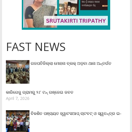
FAST NEWS
ଗଜପତିଜିଲ୍ଲା ମୋହନା ବ୍ଲକ୍‌ ଅଡ଼ବା ଥାନା ଅନ୍ତର୍ଗତ
କାରିଗେଜୁ ଗ୍ରାମରୁ ୨.୮ ଟନ୍ ଗଞ୍ଜେଇ ଜବତ
April 7, 2026
ବିକଶିତ ପଞ୍ଚାୟତ ହ୍ୱାଟସଆପ୍ ଚାଟବଟ୍ ଓ ସ୍ୱତନ୍ତ୍ର ଇ-