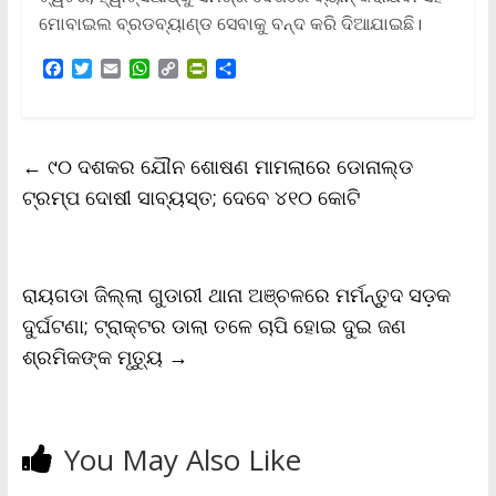
ମୋବାଇଲ ବ୍ରଡବ୍ୟାଣ୍ଡ ସେବାକୁ ବନ୍ଦ କରି ଦିଆଯାଇଛି।
F
T
E
W
C
P
S
a
w
m
h
o
r
h
c
i
a
a
p
i
a
e
t
i
t
y
n
r
b
t
l
s
L
t
e
←
୯୦ ଦଶକର ଯୌନ ଶୋଷଣ ମାମଲାରେ ଡୋନାଲ୍ଡ
o
e
A
i
F
o
r
p
n
r
ଟ୍ରମ୍ପ ଦୋଷୀ ସାବ୍ୟସ୍ତ; ଦେବେ ୪୧୦ କୋଟି
k
p
k
i
e
n
d
l
ରାୟଗଡା ଜିଲ୍ଲା ଗୁଡାରୀ ଥାନା ଅଞ୍ଚଳରେ ମର୍ମନ୍ତୁଦ ସଡ଼କ
y
ଦୁର୍ଘଟଣା; ଟ୍ରାକ୍ଟର ଡାଲା ତଳେ ଚାପି ହୋଇ ଦୁଇ ଜଣ
ଶ୍ରମିକଙ୍କ ମୃତ୍ୟୁ
→
You May Also Like