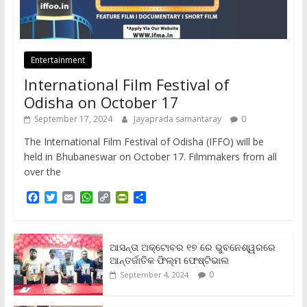
Entertainment
International Film Festival of
Odisha on October 17
September 17, 2024
Jayaprada samantaray
0
The International Film Festival of Odisha (IFFO) will be
held in Bhubaneswar on October 17. Filmmakers from all
over the
F
T
E
W
C
P
S
a
w
m
h
o
r
h
c
i
a
a
p
i
a
e
t
i
t
y
n
r
b
t
l
s
L
t
e
ଆସନ୍ତା ଅକ୍ଟୋବର ୧୭ ରେ ଭୁବନେଶ୍ୱରରେ
o
e
A
i
F
ଆନ୍ତର୍ଜାତିକ ଫିଲ୍ମ ଫେଷ୍ଟିଭାଲ
o
r
p
n
r
0
September 4, 2024
k
p
k
i
e