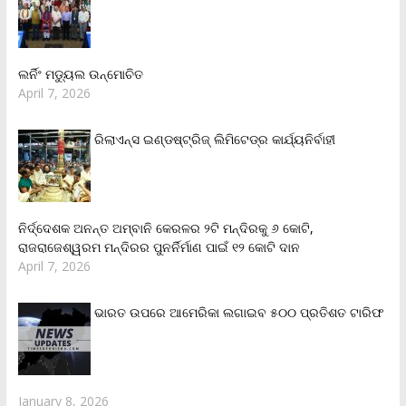
ଲର୍ନିଂ ମଡ୍ୟୁଲ ଉନ୍ମୋଚିତ
April 7, 2026
ରିଲାଏନ୍‌ସ ଇଣ୍ଡଷ୍ଟ୍ରିଜ୍ ଲିମିଟେଡ୍‌ର କାର୍ଯ୍ୟନିର୍ବାହୀ
ନିର୍ଦ୍ଦେଶକ ଅନନ୍ତ ଅମ୍ବାନି କେରଳର ୨ଟି ମନ୍ଦିରକୁ ୬ କୋଟି,
ରାଜରାଜେଶ୍ୱରମ ମନ୍ଦିରର ପୁନର୍ନିର୍ମାଣ ପାଇଁ ୧୨ କୋଟି ଦାନ
April 7, 2026
ଭାରତ ଉପରେ ଆମେରିକା ଲଗାଇବ ୫୦୦ ପ୍ରତିଶତ ଟାରିଫ
January 8, 2026