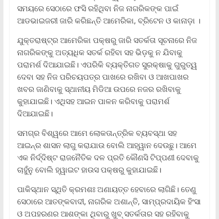
ସମୟରେ ସେଠାରେ ଫସି ରହିଥିବା ନିଜ ନାଗରିକଙ୍କ ପାଇଁ
ଆଡଭାଇଜରୀ ଜାରି କରିଛନ୍ତି ଆମେରିକା, ବ୍ରିଟେନ ଓ କାନାଡ଼ା ।
ଯୁକ୍ତରାଷ୍ଟ୍ର ଆମେରିକା ପକ୍ଷରୁ ଜାରି ସତର୍କତା ସୂଚନାରେ ନିଜ
ନାଗରିକଙ୍କୁ ଅତ୍ୟଧିକ ସତର୍କ ରହିବା ସହ ଭିଡ଼କୁ ନ ଯିବାକୁ
ପରାମର୍ଶ ଦିଆଯାଇଛି। ଏପରିକି ବ୍ୟକ୍ତିଗତ ସୁରକ୍ଷାକୁ ଗୁରୁତ୍ୱ
ଦେବା ସହ ନିଜ ପରିଚୟପତ୍ର ପାଖରେ ରଖିବା ଓ ଆଖପାଖର
ଖବର ଜାଣିବାକୁ ସ୍ଥାନୀୟ ମିଡିଆ ଉପରେ ନଜର ରଖିବାକୁ
କୁହାଯାଇଛି। ଏଥିସହ ଆଇନ ପାଳନ କରିବାକୁ ପରାମର୍ଶ
ଦିଆଯାଇଛି।
ସମଗ୍ର ବିଶ୍ୱରେ ଆମେ ଲୋକତାନ୍ତ୍ରିକ ବ୍ୟବସ୍ଥା ସହ
ଆଇନ୍‌ର ଶାସନ ଲାଗୁ କରାଯାଉ ବୋଲି ଆହ୍ୱାନ ଦେଉଛୁ। ଆମେ
ଏକ ନିର୍ଦ୍ଦିଷ୍ଟ ରାଜନୈତିକ ଦଳ ପ୍ରତି କୌଣସି ଟିପ୍ପଣୀ ଦେବାକୁ
ଚାହୁଁନୁ ବୋଲି ହ୍ୱାଇଟ ହାଉସ ପକ୍ଷରୁ କୁହାଯାଇଛି।
ପାକିସ୍ଥାନ ସ୍ଥିତି କ୍ରମଶଃ ଅଣାୟତ୍ତ ହେବାରେ ଲାଗିଛି। ତେଣୁ
ସେଠାରେ ଆତଙ୍କବାଦୀ, ନାଗରିକ ଅଶାନ୍ତି, ସାମ୍ପ୍ରଦାୟିକ ହିଂସା
ଓ ଅପହରଣର ଆଶଙ୍କା ଥିବାରୁ ଖୁବ୍‌ ସତର୍କତାର ସହ ରହିବାକୁ