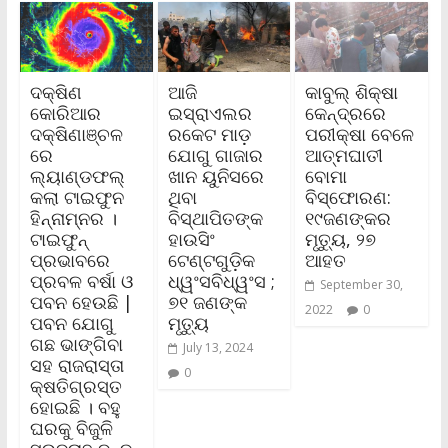
ଦକ୍ଷିଣ
ଆଜି
କାବୁଲ୍‌ ଶିକ୍ଷା
କୋରିଆର
ଇସ୍ରାଏଲର
କେନ୍ଦ୍ରରେ
ଦକ୍ଷିଣାଞ୍ଚଳ
ରକେଟ ମାଡ଼
ପରୀକ୍ଷା ବେଳେ
ରେ
ଯୋଗୁ ଗାଜାର
ଆତ୍ମଘାତୀ
ଲ୍ୟାଣ୍ଡଫଲ୍‌
ଖାନ ୟୁନିସରେ
ବୋମା
କଲା ଟାଇଫୁନ
ଥିବା
ବିସ୍ଫୋରଣ:
ହିନ୍ନାମ୍ନର ।
ବିସ୍ଥାପିତଙ୍କ
୧୯ଜଣଙ୍କର
ଟାଇଫୁନ୍‌
ହାଉସିଂ
ମୃତ୍ୟୁ, ୨୭
ପ୍ରଭାବରେ
ଟେଣ୍ଟଗୁଡ଼ିକ
ଆହତ
ପ୍ରବଳ ବର୍ଷା ଓ
ଧ୍ୱଂସବିଧ୍ୱଂସ ;
September 30,
ପବନ ହେଉଛି |
୭୧ ଜଣଙ୍କ
2022
0
ପବନ ଯୋଗୁ
ମୃତ୍ୟୁ
ଗଛ ଭାଙ୍ଗିବା
July 13, 2024
ସହ ରାଜରାସ୍ତା
0
କ୍ଷତିଗ୍ରସ୍ତ
ହୋଇଛି । ବହୁ
ଘରକୁ ବିଜୁଳି