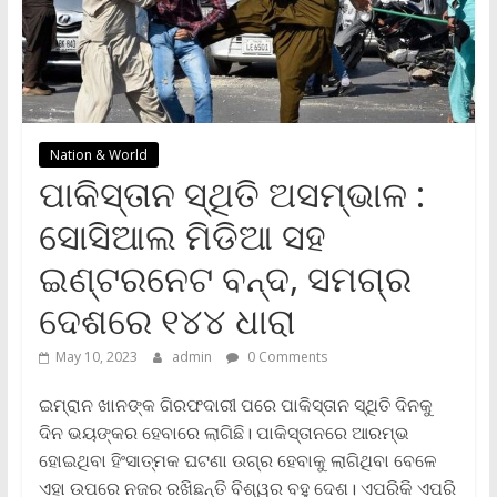
Nation & World
ପାକିସ୍ତାନ ସ୍ଥିତି ଅସମ୍ଭାଳ :
ସୋସିଆଲ ମିଡିଆ ସହ
ଇଣ୍ଟରନେଟ ବନ୍ଦ, ସମଗ୍ର
ଦେଶରେ ୧୪୪ ଧାରା
May 10, 2023
admin
0 Comments
ଇମ୍ରାନ ଖାନଙ୍କ ଗିରଫଦାରୀ ପରେ ପାକିସ୍ତାନ ସ୍ଥିତି ଦିନକୁ
ଦିନ ଭୟଙ୍କର ହେବାରେ ଲାଗିଛି। ପାକିସ୍ତାନରେ ଆରମ୍ଭ
ହୋଇଥିବା ହିଂସାତ୍ମକ ଘଟଣା ଉଗ୍ର ହେବାକୁ ଲାଗିଥିବା ବେଳେ
ଏହା ଉପରେ ନଜର ରଖିଛନ୍ତି ବିଶ୍ୱର ବହୁ ଦେଶ। ଏପରିକି ଏପରି