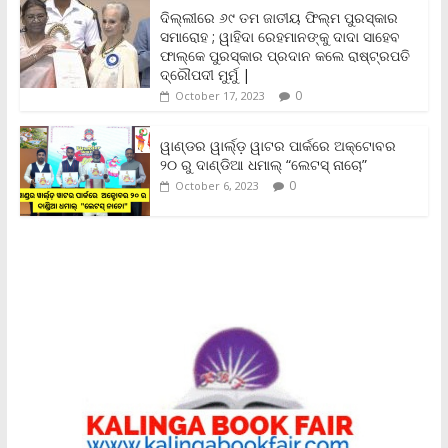
n
ଦିଲ୍ଲୀରେ ୬୯ ତମ ଜାତୀୟ ଫିଲ୍ମ ପୁରସ୍କାର
d
ସମାରୋହ ; ୱାହିଦା ରେହମାନଙ୍କୁ ଦାଦା ସାହେବ
l
y
ଫାଲ୍‌କେ ପୁରସ୍କାର ପ୍ରଦାନ କଲେ ରାଷ୍ଟ୍ରପତି
ଦ୍ରୌପଦୀ ମୁର୍ମୁ |
0
October 17, 2023
ୱାଣ୍ଡର ୱାର୍ଲ୍‌ଡ଼ ୱାଟର ପାର୍କରେ ଅକ୍ଟୋବର
୨୦ ରୁ ଦାଣ୍ଡିଆ ଧମାଲ୍ “ଲେଟସ୍ ନାଚୋ”
0
October 6, 2023