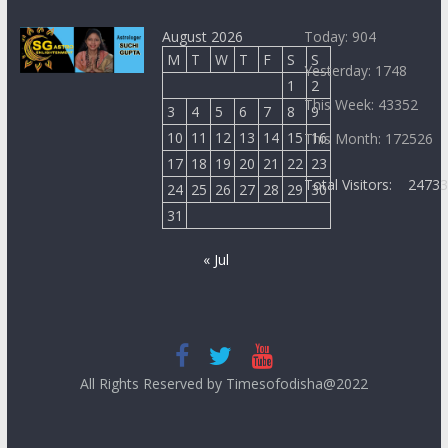
August 2026
Today: 904
M
T
W
T
F
S
S
Yesterday: 1748
1
2
This Week: 43352
3
4
5
6
7
8
9
10
11
12
13
14
15
16
This Month: 172526
17
18
19
20
21
22
23
Total Visitors:
2473
24
25
26
27
28
29
30
31
« Jul
All Rights Reserved by Timesofodisha@2022