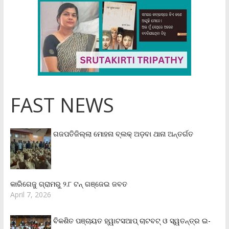
FAST NEWS
ଗଜପତିଜିଲ୍ଲା ମୋହନା ବ୍ଲକ୍‌ ଅଡ଼ବା ଥାନା ଅନ୍ତର୍ଗତ
କାରିଗେଜୁ ଗ୍ରାମରୁ ୨.୮ ଟନ୍ ଗଞ୍ଜେଇ ଜବତ
April 7, 2026
ବିକଶିତ ପଞ୍ଚାୟତ ହ୍ୱାଟସଆପ୍ ଚାଟବଟ୍ ଓ ସ୍ୱତନ୍ତ୍ର ଇ-