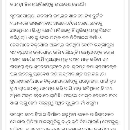
କାନାଡ଼ା ନିଜ ନାଗରିକଙ୍କୁ ଉପଦେଶ ଦେଇଛି।
ସୂଚନାଯୋଗ୍ୟ, ଗତକାଲି ଇମ୍ରାନ ଖାନ ଗୋଟିଏ ଦୁର୍ନୀତି
ମାମଲାରେ ଇସଲାମାବାଦ ହାଇକୋର୍ଟରେ ହାଜର ହେବାକୁ
ଯାଉଥିଲେ। କିନ୍ତୁ କୋର୍ଟ ପରିସରରୁ ହିଁ ପୁଲିସ୍‌ ତାଙ୍କୁ ଗିରଫ
କରିଥିଲା। ଏହାକୁ ନେଇ ତାଙ୍କ ଦଳ ପିଟିଆଇର କର୍ମୀ ଓ
ନେତାମାନେ ବିକ୍ଷୋଭ ଆରମ୍ଭ କରିଥିବା ବେଳେ ଭଙ୍ଗାରୁଜା
ସହ ବ୍ୟାପକ ଜଳାପୋଡ଼ା ଜାରି ରଖିଛନ୍ତି। ଇମ୍ରାନଙ୍କ ହଜାର
ହଜାର ସମର୍ଥକ ଆର୍ମି ମୁଖ୍ୟାଳୟକୁ ପଥର ମାଡ଼ କରିବା ସହ
ଲାହାରୋ କ୍ୟାଣ୍ଟନମେଣ୍ଟରେ ଥିବା କ୍ରପ୍ସ କମାଣ୍ଡମାନଙ୍କ
ଘର ଭିତରକୁ ପ୍ରବେଶ କରି ଲଙ୍କାକାଣ୍ଡ ଘଟାଇଛନ୍ତି।
ସୁରକ୍ଷାକର୍ମୀମାନେ ବିକ୍ଷୋଭକାରୀଙ୍କୁ ଘଉଡ଼ାଇବା ପାଇଁ ଲୁହ
ବୁହା ଗ୍ୟାସ ଠାରୁ ଆରମ୍ଭ କରି ପାଣି ମାଡ଼ କରିଥିଲେ ବି ଏହା
ଅଧିକ ତୀବ୍ର ହେବାରେ ଲାଗିଛି। ଫଳରେ ସମଗ୍ର ଦେଶରେ ୧୪୪
ଧାରା ଲାଗୁ ହେବା ସତ୍ତ୍ୱେ ସ୍ଥିତି ସୁଧୁରିବା ନାଁ ଧରୁନି।
ସମଗ୍ର ଦେଶ ହିଂସାର ନିଆଁରେ ଜଳୁଥିବା ବେଳେ ପାକିସ୍ତାନରେ
ସୋଶାଲ ମିଡିଆ ସାଇଟ୍‌ଗୁଡ଼ିକୁ ବନ୍ଦ କରି ଦିଆଯାଇଛି। ଫେସବୁକ୍‌,
ଟ୍ୱିଟର, ହ୍ୱାଟ୍ସଆପ୍‌କୁ ସମଗ୍ର ଦେଶରେ ବ୍ୟାନ୍‌ କରାଯିବା ସହ