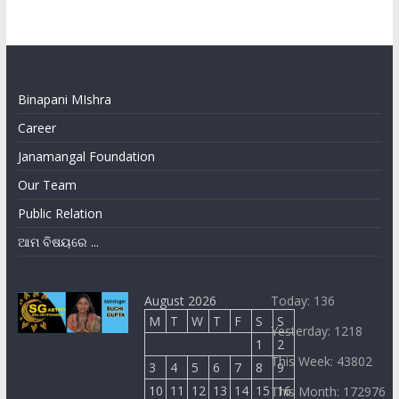
Binapani MIshra
Career
Janamangal Foundation
Our Team
Public Relation
ଆମ ବିଷୟରେ ...
August 2026
Today: 136
M
T
W
T
F
S
S
Yesterday: 1218
1
2
This Week: 43802
3
4
5
6
7
8
9
10
11
12
13
14
15
16
This Month: 172976