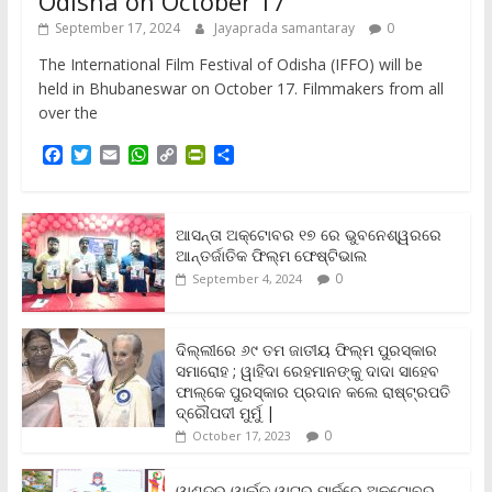
Odisha on October 17
September 17, 2024
Jayaprada samantaray
0
The International Film Festival of Odisha (IFFO) will be
held in Bhubaneswar on October 17. Filmmakers from all
over the
F
T
E
W
C
P
S
a
w
m
h
o
r
h
c
i
a
a
p
i
a
e
t
i
t
y
n
r
b
t
l
s
L
t
e
ଆସନ୍ତା ଅକ୍ଟୋବର ୧୭ ରେ ଭୁବନେଶ୍ୱରରେ
o
e
A
i
F
ଆନ୍ତର୍ଜାତିକ ଫିଲ୍ମ ଫେଷ୍ଟିଭାଲ
o
r
p
n
r
0
September 4, 2024
k
p
k
i
e
n
ଦିଲ୍ଲୀରେ ୬୯ ତମ ଜାତୀୟ ଫିଲ୍ମ ପୁରସ୍କାର
d
ସମାରୋହ ; ୱାହିଦା ରେହମାନଙ୍କୁ ଦାଦା ସାହେବ
l
y
ଫାଲ୍‌କେ ପୁରସ୍କାର ପ୍ରଦାନ କଲେ ରାଷ୍ଟ୍ରପତି
ଦ୍ରୌପଦୀ ମୁର୍ମୁ |
0
October 17, 2023
ୱାଣ୍ଡର ୱାର୍ଲ୍‌ଡ଼ ୱାଟର ପାର୍କରେ ଅକ୍ଟୋବର