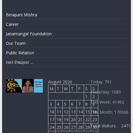
Binapani MIshra
Career
Janamangal Foundation
Our Team
Public Relation
ଆମ ବିଷୟରେ ...
August 2026
Today: 791
M
T
W
T
F
S
S
Yesterday: 1680
1
2
This Week: 41492
3
4
5
6
7
8
9
10
11
12
13
14
15
16
This Month: 170666
17
18
19
20
21
22
23
Total Visitors:
2471
24
25
26
27
28
29
30