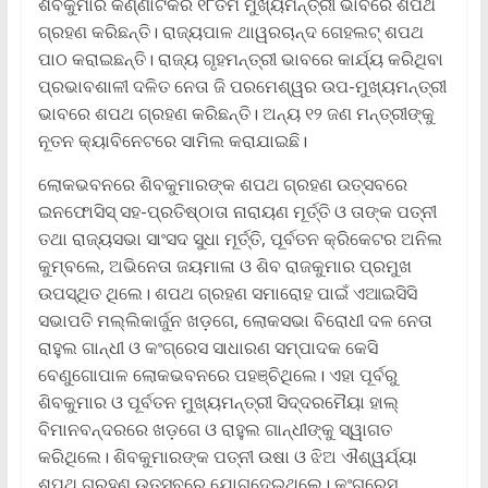
ଶିବକୁମାର କର୍ଣ୍ଣାଟକର ୧୮ତମ ମୁଖ୍ୟମନ୍ତ୍ରୀ ଭାବରେ ଶପଥ
ଗ୍ରହଣ କରିଛନ୍ତି। ରାଜ୍ୟପାଳ ଥାୱରଚାନ୍ଦ ଗେହଲଟ୍ ଶପଥ
ପାଠ କରାଇଛନ୍ତି। ରାଜ୍ୟ ଗୃହମନ୍ତ୍ରୀ ଭାବରେ କାର୍ଯ୍ୟ କରିଥିବା
ପ୍ରଭାବଶାଳୀ ଦଳିତ ନେତା ଜି ପରମେଶ୍ୱର ଉପ-ମୁଖ୍ୟମନ୍ତ୍ରୀ
ଭାବରେ ଶପଥ ଗ୍ରହଣ କରିଛନ୍ତି। ଅନ୍ୟ ୧୨ ଜଣ ମନ୍ତ୍ରୀଙ୍କୁ
ନୂତନ କ୍ୟାବିନେଟରେ ସାମିଲ କରାଯାଇଛି।
ଲୋକଭବନରେ ଶିବକୁମାରଙ୍କ ଶପଥ ଗ୍ରହଣ ଉତ୍ସବରେ
ଇନଫୋସିସ୍ ସହ-ପ୍ରତିଷ୍ଠାତା ନାରାୟଣ ମୂର୍ତ୍ତି ଓ ତାଙ୍କ ପତ୍ନୀ
ତଥା ରାଜ୍ୟସଭା ସାଂସଦ ସୁଧା ମୂର୍ତ୍ତି, ପୂର୍ବତନ କ୍ରିକେଟର ଅନିଲ
କୁମ୍ବଲେ, ଅଭିନେତା ଜୟମାଳା ଓ ଶିବ ରାଜକୁମାର ପ୍ରମୁଖ
ଉପସ୍ଥିତ ଥିଲେ। ଶପଥ ଗ୍ରହଣ ସମାରୋହ ପାଇଁ ଏଆଇସିସି
ସଭାପତି ମଲ୍ଲିକାର୍ଜୁନ ଖଡ଼ଗେ, ଲୋକସଭା ବିରୋଧୀ ଦଳ ନେତା
ରାହୁଲ ଗାନ୍ଧୀ ଓ କଂଗ୍ରେସ ସାଧାରଣ ସମ୍ପାଦକ କେସି
ବେଣୁଗୋପାଳ ଲୋକଭବନରେ ପହଞ୍ଚିଥିଲେ। ଏହା ପୂର୍ବରୁ
ଶିବକୁମାର ଓ ପୂର୍ବତନ ମୁଖ୍ୟମନ୍ତ୍ରୀ ସିଦ୍ଦରମୈୟା ହାଲ୍‌
ବିମାନବନ୍ଦରରେ ଖଡ଼ଗେ ଓ ରାହୁଲ ଗାନ୍ଧୀଙ୍କୁ ସ୍ୱାଗତ
କରିଥିଲେ। ଶିବକୁମାରଙ୍କ ପତ୍ନୀ ଉଷା ଓ ଝିଅ ଐଶ୍ୱର୍ଯ୍ୟା
ଶପଥ ଗ୍ରହଣ ଉତ୍ସବରେ ଯୋଗଦେଇଥିଲେ। କଂଗ୍ରେସ