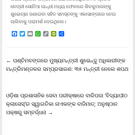
ନେତ୍ରୀ ସୋନିଆ ଗାନ୍ଧୀ ମଧ୍ୟ ଫୋନରେ ଶିବକୁମାରଙ୍କୁ
ଶୁଭେଚ୍ଛା ଜଣାଇବା ସହିତ ସମସ୍ତଙ୍କୁ ଏକାସାଙ୍ଗରେ ନେଇ
ଚାଲିବାକୁ ପରାମର୍ଶ ଦେଇଥିଲେ।
F
T
E
W
C
P
S
a
w
m
h
o
r
h
c
i
a
a
p
i
a
e
t
i
t
y
n
r
b
t
l
s
L
t
e
←
ପଶ୍ଚିମବଙ୍ଗରେ ମୁଖ୍ୟମନ୍ତ୍ରୀ ଶୁଭେନ୍ଦୁ ଅଧିକାରୀଙ୍କ
o
e
A
i
F
o
r
p
n
r
ମନ୍ତ୍ରିମଣ୍ଡଳର ସମ୍ପ୍ରସାରଣ: ୩୫ ମନ୍ତ୍ରୀ ନେଲେ ଶପଥ
k
p
k
i
e
n
d
l
ଓଡ଼ିଶା ପ୍ରଶାସନିକ ସେବା ପରୀକ୍ଷାରେ ବାରିପଦା ‘ବିଦ୍ୟାପୀଠ
y
କ୍ଲାସେସ୍’ର ସ୍ୱାଗତିକା ନାଏକଙ୍କ ବାଜିମାତ୍: ଅନୁଷ୍ଠାନ
ପକ୍ଷରୁ ସମ୍ବର୍ଦ୍ଧନା
→