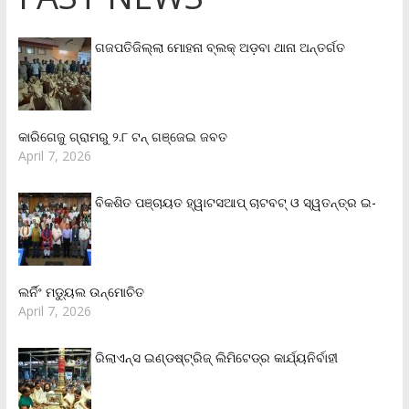
ଗଜପତିଜିଲ୍ଲା ମୋହନା ବ୍ଲକ୍‌ ଅଡ଼ବା ଥାନା ଅନ୍ତର୍ଗତ
କାରିଗେଜୁ ଗ୍ରାମରୁ ୨.୮ ଟନ୍ ଗଞ୍ଜେଇ ଜବତ
April 7, 2026
ବିକଶିତ ପଞ୍ଚାୟତ ହ୍ୱାଟସଆପ୍ ଚାଟବଟ୍ ଓ ସ୍ୱତନ୍ତ୍ର ଇ-
ଲର୍ନିଂ ମଡ୍ୟୁଲ ଉନ୍ମୋଚିତ
April 7, 2026
ରିଲାଏନ୍‌ସ ଇଣ୍ଡଷ୍ଟ୍ରିଜ୍ ଲିମିଟେଡ୍‌ର କାର୍ଯ୍ୟନିର୍ବାହୀ