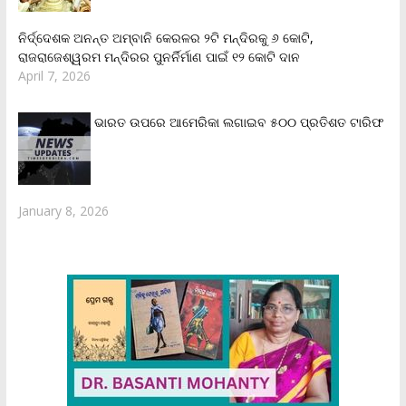
ନିର୍ଦ୍ଦେଶକ ଅନନ୍ତ ଅମ୍ବାନି କେରଳର ୨ଟି ମନ୍ଦିରକୁ ୬ କୋଟି,
ରାଜରାଜେଶ୍ୱରମ ମନ୍ଦିରର ପୁନର୍ନିର୍ମାଣ ପାଇଁ ୧୨ କୋଟି ଦାନ
April 7, 2026
ଭାରତ ଉପରେ ଆମେରିକା ଲଗାଇବ ୫୦୦ ପ୍ରତିଶତ ଟାରିଫ
January 8, 2026