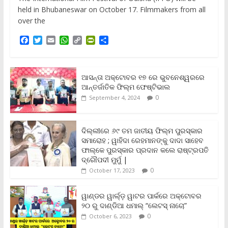
held in Bhubaneswar on October 17. Filmmakers from all
over the
F
T
E
W
C
P
S
a
w
m
h
o
r
h
c
i
a
a
p
i
a
e
t
i
t
y
n
r
b
t
l
s
L
t
e
ଆସନ୍ତା ଅକ୍ଟୋବର ୧୭ ରେ ଭୁବନେଶ୍ୱରରେ
o
e
A
i
F
ଆନ୍ତର୍ଜାତିକ ଫିଲ୍ମ ଫେଷ୍ଟିଭାଲ
o
r
p
n
r
0
September 4, 2024
k
p
k
i
e
n
ଦିଲ୍ଲୀରେ ୬୯ ତମ ଜାତୀୟ ଫିଲ୍ମ ପୁରସ୍କାର
d
ସମାରୋହ ; ୱାହିଦା ରେହମାନଙ୍କୁ ଦାଦା ସାହେବ
l
y
ଫାଲ୍‌କେ ପୁରସ୍କାର ପ୍ରଦାନ କଲେ ରାଷ୍ଟ୍ରପତି
ଦ୍ରୌପଦୀ ମୁର୍ମୁ |
0
October 17, 2023
ୱାଣ୍ଡର ୱାର୍ଲ୍‌ଡ଼ ୱାଟର ପାର୍କରେ ଅକ୍ଟୋବର
୨୦ ରୁ ଦାଣ୍ଡିଆ ଧମାଲ୍ “ଲେଟସ୍ ନାଚୋ”
0
October 6, 2023