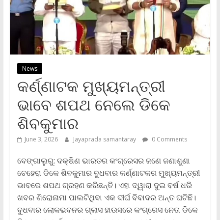
News
କର୍ଣ୍ଣାଟକ ମୁଖ୍ୟମନ୍ତ୍ରୀ
ଭାବେ ଶପଥ ନେଲେ ଡିକେ
ଶିବକୁମାର
June 3, 2026
Jayaprada samantaray
0 Comments
ବେଙ୍ଗାଲୁରୁ: ଦକ୍ଷିଣ ଭାରତର କଂଗ୍ରେସର ଜଣେ ଜଣାଶୁଣା
ଚେହେରା ଡିକେ ଶିବକୁମାର ବୁଧବାର କର୍ଣ୍ଣାଟକର ମୁଖ୍ୟମନ୍ତ୍ରୀ
ଭାବରେ ଶପଥ ଗ୍ରହଣ କରିଛନ୍ତି। ଏହା ଦ୍ୱାରା ଦୁଇ ବର୍ଷ ଧରି
ଖବର ଶିରୋନାମା ପାଲଟିଥିବା ଏକ ଦୀର୍ଘ ବିବାଦର ଅନ୍ତ ଘଟିଛି।
ବୁଧବାର ଲୋକଭବନର ଗ୍ଲାସ ହାଉସରେ କଂଗ୍ରେସ ନେତା ଡିକେ