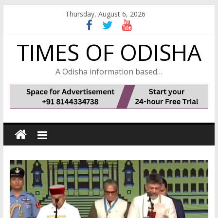
Skip
Thursday, August 6, 2026
to
content
TIMES OF ODISHA
A Odisha information based…