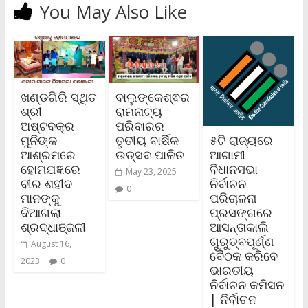
You May Also Like
ଖଣ୍ଡଗିରି ସ୍ଥିତ
ବାଲୁଙ୍କେଶ୍ଵର
ଶ୍ରୀ
ରାମନାଟ୍ୟ
ଅଷ୍ଟବକ୍ର
ପରିବାରର
୫ଟି ରାଜ୍ୟରେ
ମୁନିଙ୍କ
ତୃତୀୟ ବାର୍ଷିକ
ଆଗାମୀ
ଆଶ୍ରମରେ
ଉତ୍ସବ ପାଳିତ
ବିଧାନସଭା
ହୋମଯଜ୍ଞରେ
May 23, 2025
ନିର୍ବାଚନ
ବୀର ଶହୀଦ
0
ପରିଚାଳନା
ମାନଙ୍କୁ
ପ୍ରସଙ୍ଗରେ
ଦିଆଗଲା
ଆସନ୍ତାକାଲି
ଶ୍ରଦ୍ଧାଞ୍ଜଳୀ
ଗୁରୁତ୍ବପୂର୍ଣ୍ଣ
August 16,
ବୈଠକ କରିବେ
2023
0
ଭାରତୀୟ
ନିର୍ବାଚନ କମିସନ
| ନିର୍ବାଚନ