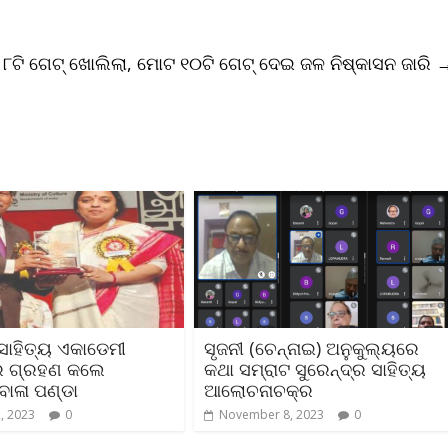
ଉ ୮ଟି ଗେଟ୍ ଖୋଲିଲା, ମୋଟ ୧୦ଟି ଗେଟ୍ ଦେଇ ଜଳ ନିଷ୍କାସନ ଜାରି
 ସାହିତ୍ୟ ଏକାଡେମୀ
ସୃଜନୀ (ଚେନ୍ନାଇ) ଅନୁକୁଲ୍ୟରେ
ାର ଗ୍ରହଣ କଲେ
କଥା ସମ୍ରାଟ ସୁରେନ୍ଦ୍ର ସାହିତ୍ୟ
ବାଳା ପଣ୍ଡା
ଆଲୋଚନାଚକ୍ର
, 2023
0
November 8, 2023
0