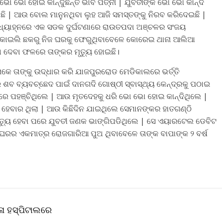
ି ଭୋ ଭୋ ହୋଇ କାନ୍ଦୁଛନ୍ତି ଭାବି ପତ୍ନୀ | ଯୁବତୀଙ୍କ ଭୋ ଭୋ କାନ୍ଦ
ଛି | ଆଉ ବୋଲ ମାନୁନଥିବା ଲୁହ ଆଜି ସମସ୍ତଙ୍କୁ ନିରବ କରିଦେଇଛି |
ମଧ୍ୟାହ୍ନରେ ଏକ ସଡକ ଦୁର୍ଘଟଣାରେ ରାଉତପଦା ଅଞ୍ଚଳର ସଂଜୟ
ଣିକୋଇଲି ଛକରୁ ନିଜ ଘରକୁ ଫେରୁଥିବାବେଳେ କୋରେଇ ଥାନା ଆଲିଆ
ଦେବା ଫଳରେ ତାଙ୍କର ମୃତ୍ୟୁ ହୋଇଛି।
ାକେ ତାଙ୍କୁ ଉଦ୍ଧାର କରି ଯାଜପୁରରୋଡ ମେଡିକାଲରେ ଭର୍ତ୍ତି
ଶବ ବ୍ୟବଚ୍ଛେଦ ପାଇଁ ଦାନଗଦି ଗୋଷ୍ଠୀ ସ୍ବାସ୍ଥ୍ୟ କେନ୍ଦ୍ରକୁ ପଠାଇ
ରେ ପହଞ୍ଚିଥିଲେ | ଆଉ ମୃତଦେହକୁ ଧରି ଭୋ ଭୋ ହୋଇ କାନ୍ଦିଥିଲେ |
 ହେବାର ଥିଲା | ଆଉ କିଛିଦିନ ଯାଇଥିଲେ ସେମାନଙ୍କର ହାତଗଣ୍ଠି
୍କ ମୃତ୍ୟୁ ହେବା ପରେ ଯୁବତୀ ଜଣକ ଭାଙ୍ଗିପଡିଥିଲେ | ସେ ଏୟାରଟେଲ ଡେବିଟ
 ଘରର ଏକମାତ୍ର ରୋଜଗାରିଆ ପୁଅ ଥିବାବେଳେ ତାଙ୍କ ବାପାଙ୍କ ୨ ବର୍ଷ
ଳା ହସ୍ପିଟାଲରେ