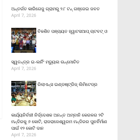
ଅନ୍ତର୍ଗତ କାରିଗେଜୁ ଗ୍ରାମରୁ ୨.୮ ଟନ୍ ଗଞ୍ଜେଇ ଜବତ
April 7, 2026
ବିକଶିତ ପଞ୍ଚାୟତ ହ୍ୱାଟସଆପ୍ ଚାଟବଟ୍ ଓ
ସ୍ୱତନ୍ତ୍ର ଇ-ଲର୍ନିଂ ମଡ୍ୟୁଲ ଉନ୍ମୋଚିତ
April 7, 2026
ରିଲାଏନ୍‌ସ ଇଣ୍ଡଷ୍ଟ୍ରିଜ୍ ଲିମିଟେଡ୍‌ର
କାର୍ଯ୍ୟନିର୍ବାହୀ ନିର୍ଦ୍ଦେଶକ ଅନନ୍ତ ଅମ୍ବାନି କେରଳର ୨ଟି
ମନ୍ଦିରକୁ ୬ କୋଟି, ରାଜରାଜେଶ୍ୱରମ ମନ୍ଦିରର ପୁନର୍ନିର୍ମାଣ
ପାଇଁ ୧୨ କୋଟି ଦାନ
April 7, 2026