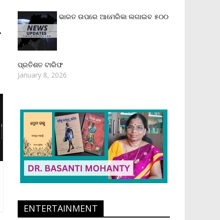
ଭାରତ ଉପରେ ଆମେରିକା ଲଗାଇବ ୫୦୦
→
ପ୍ରତିଶତ ଟାରିଫ
January 8, 2026
ENTERTAINMENT