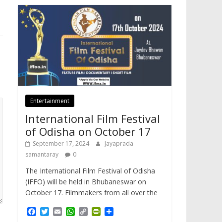
Entertainment
International Film Festival
of Odisha on October 17
September 17, 2024
Jayaprada
samantaray
0
The International Film Festival of Odisha
(IFFO) will be held in Bhubaneswar on
October 17. Filmmakers from all over the
F
T
E
W
C
P
S
a
w
m
h
o
r
h