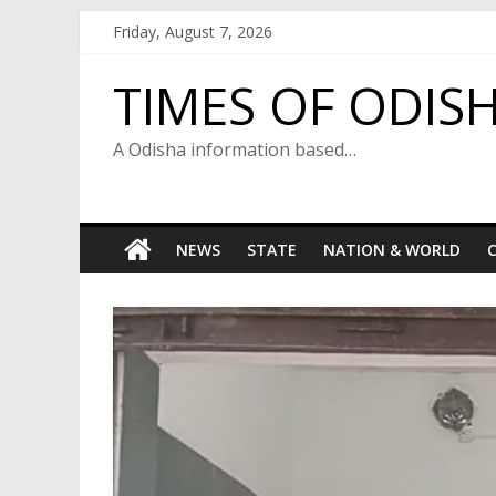
Skip
Friday, August 7, 2026
to
content
TIMES OF ODIS
A Odisha information based…
NEWS
STATE
NATION & WORLD
C