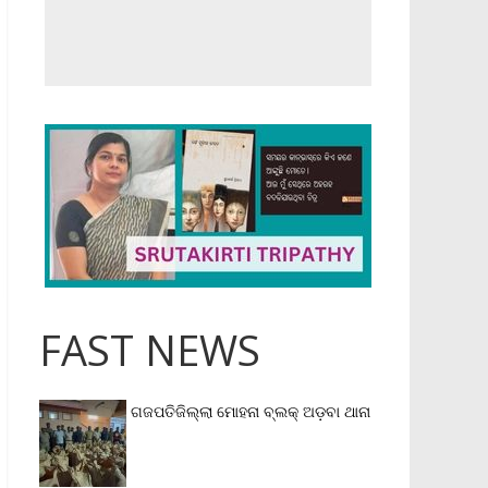
FAST NEWS
ଗଜପତିଜିଲ୍ଲା ମୋହନା ବ୍ଲକ୍‌ ଅଡ଼ବା ଥାନା