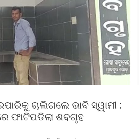
ରପାରିକୁ ଚାଲିଗଲେ ଭାବି ସ୍ୱାମୀ :
ରେ ଫାଟିପଡିଲା ଶବଗୃହ