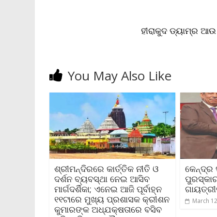
k
p
k
i
e
n
ହୀରାକୁଦ ଡ୍ୟାମ୍‌ର ଆ
d
l
y
You May Also Like
ଶ୍ରୀମନ୍ଦିରରେ କାର୍ତ୍ତିକ ନୀତି ଓ
କେନ୍ଦ୍ର
ଦର୍ଶନ ବ୍ୟବସ୍ଥା ନେଇ ଆସିବ
ପୁରସ୍କ
ମାର୍ଗଦର୍ଶିକା; ଏନେଇ ଆଜି ପୂର୍ବାହ୍ନ
ଗାୟତ୍ରୀ
୧୧ଟାରେ ମୁଖ୍ୟ ପ୍ରଶାସକ କ୍ରୀଶନ
March 12
କୁମାରଙ୍କ ଅଧ୍ଯକ୍ଷତାରେ ବସିବ