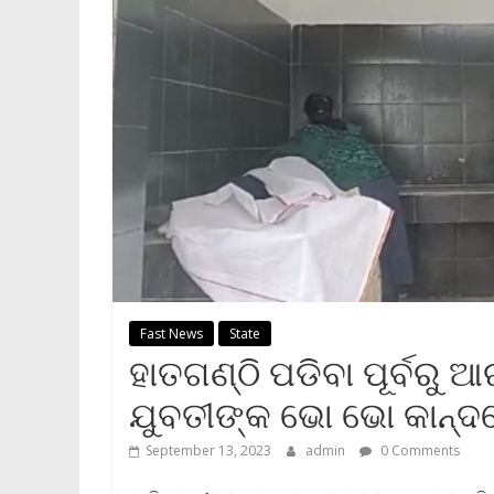
Fast News
State
ହାତଗଣ୍ଠି ପଡିବା ପୂର୍ବରୁ ଆ
ଯୁବତୀଙ୍କ ଭୋ ଭୋ କାନ୍ଦ
September 13, 2023
admin
0 Comments