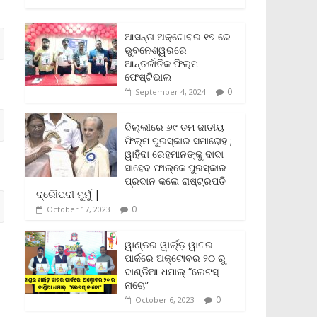
c
i
a
a
p
i
a
e
t
i
t
y
n
r
b
t
l
s
L
t
e
ଆସନ୍ତା ଅକ୍ଟୋବର ୧୭ ରେ
o
e
A
i
F
ଭୁବନେଶ୍ୱରରେ
o
r
p
n
r
ଆନ୍ତର୍ଜାତିକ ଫିଲ୍ମ
k
p
k
i
ଫେଷ୍ଟିଭାଲ
e
0
September 4, 2024
n
d
l
ଦିଲ୍ଲୀରେ ୬୯ ତମ ଜାତୀୟ
y
ଫିଲ୍ମ ପୁରସ୍କାର ସମାରୋହ ;
ୱାହିଦା ରେହମାନଙ୍କୁ ଦାଦା
ସାହେବ ଫାଲ୍‌କେ ପୁରସ୍କାର
ପ୍ରଦାନ କଲେ ରାଷ୍ଟ୍ରପତି
ଦ୍ରୌପଦୀ ମୁର୍ମୁ |
0
October 17, 2023
ୱାଣ୍ଡର ୱାର୍ଲ୍‌ଡ଼ ୱାଟର
ପାର୍କରେ ଅକ୍ଟୋବର ୨୦ ରୁ
ଦାଣ୍ଡିଆ ଧମାଲ୍ “ଲେଟସ୍
ନାଚୋ”
0
October 6, 2023