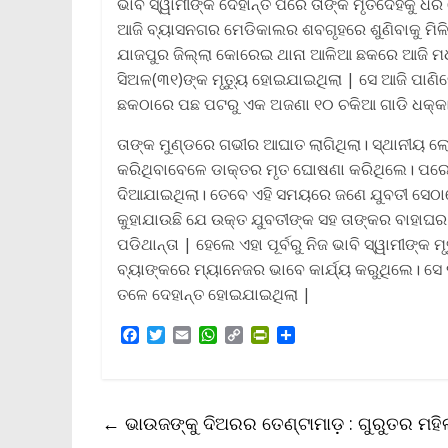
ଭାବି ସ୍ୱାମୀଙ୍କ ଦେହାନ୍ତ ପରେ ତାଙ୍କ ମୃତଦେହକୁ ଧର
ଆଜି ବ୍ୟାସନଗର ମେଡିକାଲର ଶବଗୃହରେ ଶୁଣିବାକୁ ମିଳି
ଯାଜପୁର ଜିଲ୍ଲା କୋ‌ରେଇ ଥାନା ଆଳିଆ ଛକରେ ଆଜି 
ସିଅଳ(୩୧)ଙ୍କ ମୃତ୍ୟୁ ହୋଇଯାଇଥିଲା | ସେ ଆଜି ପା
ଛକଠାରେ ପଛ ପଟରୁ ଏକ ଅଜଣା ୧୦ ଚକିଆ ଗାଡି ଧକ୍କା 
ତାଙ୍କ ମୁଣ୍ଡରେ ଗଭୀର ଆଘାତ ଲାଗିଥିଲା। ସ୍ଥାନୀୟ ଲେ
କରିଥିବାବେଳେ ଡାକ୍ତର ମୃତ ଘୋଷଣା କରିଥିଲେ। ପରେ 
ଦିଆଯାଇଥିଲା। ତେବେ ଏହି ସମୟରେ ଜଣେ ଯୁବତୀ ସେଠା
କୁହାଯାଉଛି ଯେ ଉକ୍ତ ଯୁବତୀଙ୍କ ସହ ତାଙ୍କର ବାହାଘର
ପଡିଥାନ୍ତା | ହେଲେ ଏହା ପୂର୍ବରୁ ନିଜ ଭାବି ସ୍ୱାମୀଙ
ବ୍ୟାଙ୍କରେ ମ୍ୟାନେଜର ଭାବେ କାର୍ଯ୍ୟ କରୁଥିଲେ। ସେ
ତଳେ ଦେହାନ୍ତ ହୋଇଯାଇଥିଲା |
F
T
E
W
C
P
S
a
w
m
h
o
r
h
c
i
a
a
p
i
a
e
t
i
t
y
n
r
b
t
l
s
L
t
e
←
ଭାଉଜଙ୍କୁ ଦିଅରର ତେଣ୍ଟାମାଡ଼ : ଗୁରୁତର ମହି
o
e
A
i
F
o
r
p
n
r