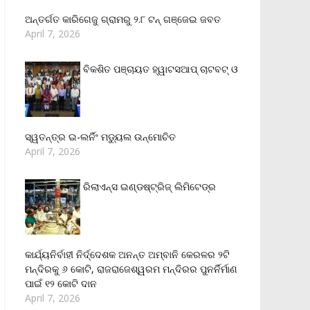
ଅନ୍ତର୍ଗତ କାରିଗେଜୁ ଗ୍ରାମରୁ ୨.୮ ଟନ୍ ଗଞ୍ଜେଇ ଜବତ
April 7, 2026
ବିକଶିତ ପଞ୍ଚାୟତ ହ୍ୱାଟସଆପ୍ ଚାଟବଟ୍ ଓ
ସ୍ୱତନ୍ତ୍ର ଇ-ଲର୍ନିଂ ମଡ୍ୟୁଲ ଉନ୍ମୋଚିତ
April 7, 2026
ରିଲାଏନ୍‌ସ ଇଣ୍ଡଷ୍ଟ୍ରିଜ୍ ଲିମିଟେଡ୍‌ର
କାର୍ଯ୍ୟନିର୍ବାହୀ ନିର୍ଦ୍ଦେଶକ ଅନନ୍ତ ଅମ୍ବାନି କେରଳର ୨ଟି
ମନ୍ଦିରକୁ ୬ କୋଟି, ରାଜରାଜେଶ୍ୱରମ ମନ୍ଦିରର ପୁନର୍ନିର୍ମାଣ
ପାଇଁ ୧୨ କୋଟି ଦାନ
April 7, 2026