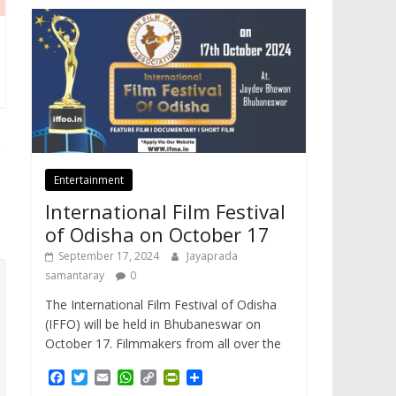
Entertainment
International Film Festival
of Odisha on October 17
September 17, 2024
Jayaprada
samantaray
0
The International Film Festival of Odisha
(IFFO) will be held in Bhubaneswar on
October 17. Filmmakers from all over the
F
T
E
W
C
P
S
a
w
m
h
o
r
h