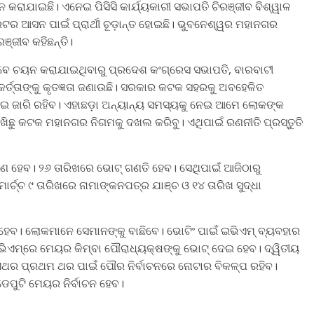
ନ କରାଯାଇଛି। ଏନେଇ ପିସିସି କାର୍ଯ୍ୟକାରୀ ସଭାପତି ଚିରଞ୍ଜୀବ ବିଶ୍ୱାଳ
ଟର ଆସନ ପାଇଁ ପ୍ରାର୍ଥୀ ଚୂଡ଼ାନ୍ତ ହୋଇଛି। ଭୁବନେଶ୍ୱର ମହାନଗର
ରଞ୍ଜୀବ କହିଛନ୍ତି।
 ଭାବେ ଚୟନ କରାଯାଇଥିବାରୁ ପ୍ରଦେଶ କଂଗ୍ରେସ ସଭାପତି, ବାରବାଟୀ
କର୍ତ୍ତାଙ୍କୁ କୃତଜ୍ଞତା ଜଣାଉଛି। ସରକାର କଟକ ସହରକୁ ଅବହେଳିତ
ଇ ଜାରି ରହିବ। ଏହାଛଡ଼ା ଅନ୍ୟାନ୍ୟ ସମସ୍ୟକୁ ନେଇ ଆମେ ଲୋକଙ୍କ
ା ରଖିଛୁ କଟକ ମହାନଗର ନିଗମକୁ ଦଖଲ କରିବୁ। ଏଥିପାଇଁ ରଣନୀତି ପ୍ରସ୍ତୁତି
ହଣ ହେବ। ୨୬ ତାରିଖରେ ଭୋଟ୍‌ ଗଣତି ହେବ। ସେଥିପାଇଁ ଆଜିଠାରୁ
୍ଚ୍ଚ ୯ ତାରିଖରେ ନାମାଙ୍କନପତ୍ର ଯାଞ୍ଚ ଓ ୧୪ ତାରିଖ ସୁଦ୍ଧା
 ହେବ। ଲୋକମାନେ ସେମାନଙ୍କୁ ବାଛିବେ। ଭୋଟିଂ ପାଇଁ ଇଭିଏମ୍ ବ୍ୟବହାର
ଇଭିଏମ୍‌ରେ ମେୟର କିମ୍ବା ପୌରାଧ୍ୟକ୍ଷଙ୍କୁ ଭୋଟ୍‌ ଦେଇ ହେବ। ଦ୍ୱିତୀୟ
ଏଥର ପ୍ରଥମ ଥର ପାଇଁ ପୌର ନିର୍ବାଚନରେ ନୋଟାର ବିକଳ୍ପ ରହିବ।
େପୁଟି ମେୟର ନିର୍ବାଚନ ହେବ।