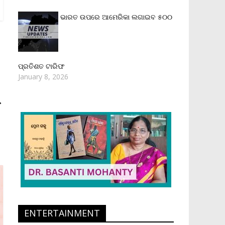
ଭାରତ ଉପରେ ଆମେରିକା ଲଗାଇବ ୫୦୦
ପ୍ରତିଶତ ଟାରିଫ
January 8, 2026
→
ENTERTAINMENT