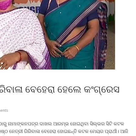
ଗିରିବାଳା ବେହେରା ହେଲେ କଂଗ୍ରେସ
ents
ିଠାରୁ ନାମାଙ୍କନପତ୍ର ଦାଖଲ ଆରମ୍ଭ ହୋଇଥିବା ସିଲ୍‌ଭର ସିଟି କଟକ
ଷ୍ଠ ନେତ୍ରୀ ଗିରିବାଳା ବେହେରା ହୋଇଛନ୍ତି କଟକ ମେୟର ପ୍ରାର୍ଥୀ। ଆଜି