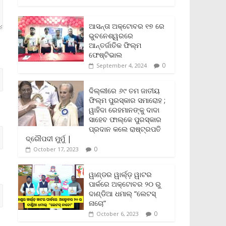
c
i
a
a
p
i
a
e
t
i
t
y
n
r
b
t
l
s
L
t
e
ଆସନ୍ତା ଅକ୍ଟୋବର ୧୭ ରେ
o
e
A
i
F
ଭୁବନେଶ୍ୱରରେ
o
r
p
n
r
ଆନ୍ତର୍ଜାତିକ ଫିଲ୍ମ
k
p
k
i
ଫେଷ୍ଟିଭାଲ
e
0
September 4, 2024
n
d
l
ଦିଲ୍ଲୀରେ ୬୯ ତମ ଜାତୀୟ
y
ଫିଲ୍ମ ପୁରସ୍କାର ସମାରୋହ ;
ୱାହିଦା ରେହମାନଙ୍କୁ ଦାଦା
ସାହେବ ଫାଲ୍‌କେ ପୁରସ୍କାର
ପ୍ରଦାନ କଲେ ରାଷ୍ଟ୍ରପତି
ଦ୍ରୌପଦୀ ମୁର୍ମୁ |
0
October 17, 2023
ୱାଣ୍ଡର ୱାର୍ଲ୍‌ଡ଼ ୱାଟର
ପାର୍କରେ ଅକ୍ଟୋବର ୨୦ ରୁ
ଦାଣ୍ଡିଆ ଧମାଲ୍ “ଲେଟସ୍
ନାଚୋ”
0
October 6, 2023