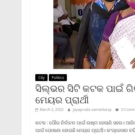
City
Politics
ସିଲ୍‌ଭର ସିଟି କଟକ ପାଇଁ 
ମେୟର ପ୍ରାର୍ଥୀ
March 2, 2022
Jayaprada samantaray
0 Comm
କଟକ : ପୌର ନିର୍ବାଚନ ପାଇଁ ଉଷ୍ମ ହେଲାଣି ସହର। ଆଜ
ପାଇଁ ଘୋଷଣା ହୋଇଛି ମେୟର ପ୍ରାର୍ଥୀ। କଂଗ୍ରେସର ବରି