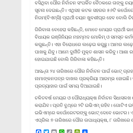
ବସିଥିବା ପୌର ନିର୍ବାଚନ ସଂପର୍କିତ ବୈଠକରେ ତାଙ୍କୁ ଚୟ
ସୂଚନା ଦେଇଛନ୍ତି। ଏଥିସହ କଟକ ସହରର ୫୬ଟି କର୍ପୋରେ
ନିଗମ(ବିଏମ୍‌ସି) ପ୍ରାର୍ଥୀ ଚୟନ ଖୁବଶୀଘ୍ର ହେବ ବୋଲି ଚି
ଗିରିବାଳା ବେହେରା କହିଛନ୍ତି, ମୋତେ ମେୟର ପ୍ରାର୍ଥୀ
ବିଧାୟକ ଇଞ୍ଜିନିୟର ମହମ୍ମଦ ମୋକିମ୍‌ ଓ ସମସ୍ତ କର୍ମ
କରୁଛନ୍ତି। ଏହା ବିରୋଧରେ ଲଢ଼େଇ କରୁଛୁ। ଆମର ଲଢ଼େ
ପାଖକୁ ଯିବୁ। ଆମେ ଦୁର୍ନୀତି ମୁକ୍ତ ଶାସନ କରିବୁ। ଆଶ
ହୋଇଯାଇଛି ବୋଲି ଗିରିବାଳା କହିଛନ୍ତି।
ଆସନ୍ତା ୨୪ ତାରିଖରେ ପୌର ନିର୍ବାଚନ ପାଇଁ ଭୋଟ୍‌ ଗ୍ର
ନାମାଙ୍କନପତ୍ର ଦାଖଲ ପ୍ରକ୍ରିୟା ଆରମ୍ଭ ହୋଇଛି। ମାର
ପ୍ରତ୍ୟାହାର ପାଇଁ ସମୟ ଦିଆଯାଇଛି।
ଚଳିତବର୍ଷ ମେୟର ଓ ପୌରାଧ୍ୟକ୍ଷ ନିର୍ବାଚନ ସିଧାସଳଖ
କରାଯିବ। ପ୍ରତି ବୁଥ୍‌ରେ ୨ଟି ଇଭିଏମ୍ ରହିବ। ଗୋଟିଏ 
ଇଭିଏମ୍‌ରେ କର୍ପୋରେଟରଙ୍କୁ ଭୋଟ୍‌ ଦେବେ ଭୋଟର। 
ଏପ୍ରିଲ ୭ ତାରିଖରେ ପୌର ଉପାଧ୍ୟକ୍ଷ, ୮ ତାରିଖରେ ଡ
F
T
E
W
C
P
S