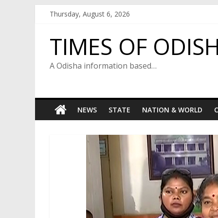
Skip
Thursday, August 6, 2026
to
content
TIMES OF ODIS
A Odisha information based…
NEWS
STATE
NATION & WORLD
C