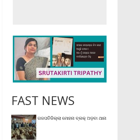
FAST NEWS
ଗଜପତିଜିଲ୍ଲା ମୋହନା ବ୍ଲକ୍‌ ଅଡ଼ବା ଥାନା