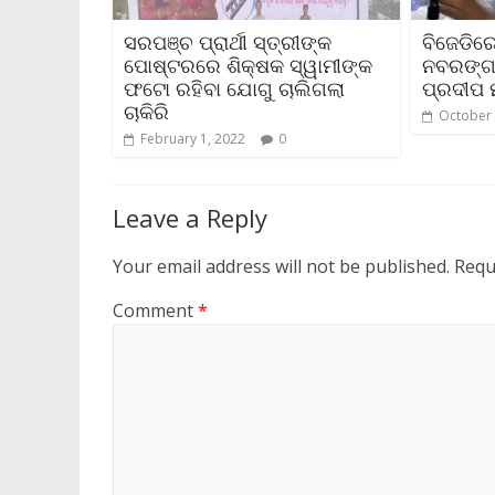
ସରପଞ୍ଚ ପ୍ରାର୍ଥୀ ସ୍ତ୍ରୀଙ୍କ
ବିଜେଡିର
ପୋଷ୍ଟରରେ ଶିକ୍ଷକ ସ୍ୱାମୀଙ୍କ
ନବରଙ୍ଗପ
ଫଟୋ ରହିବା ଯୋଗୁ ଚାଲିଗଲା
ପ୍ରଦୀପ 
ଚାକିରି
October 
February 1, 2022
0
Leave a Reply
Your email address will not be published.
Requ
Comment
*