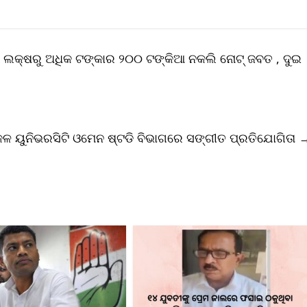
କ୍ଷରୁ ଅଧିକ ଟଙ୍କାର ୨୦୦ ଟଙ୍କିଆ ନକଲି ନୋଟ୍ ଜବତ , ଦୁଇ
ଳ ୟୁନିଭରସିଟି ଓମେନ ଷ୍ଟଡି ବିଭାଗରେ ସଙ୍ଗୀତ ପ୍ରତିଯୋଗିତା