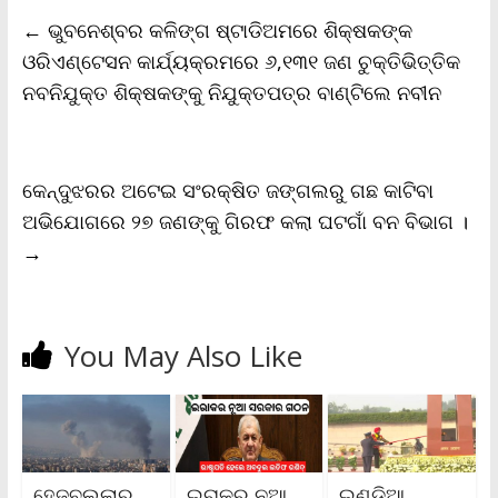
b
t
l
s
L
t
e
←
ଭୁବନେଶ୍ବର କଳିଙ୍ଗ ଷ୍ଟାଡିଅମରେ ଶିକ୍ଷକଙ୍କ
o
e
A
i
F
o
r
p
n
r
ଓରିଏଣ୍ଟେସନ କାର୍ଯ୍ୟକ୍ରମରେ ୬,୧୩୧ ଜଣ ଚୁକ୍ତିଭିତ୍ତିକ
k
p
k
i
ନବନିଯୁକ୍ତ ଶିକ୍ଷକଙ୍କୁ ନିଯୁକ୍ତପତ୍ର ବାଣ୍ଟିଲେ ନବୀନ
e
n
d
l
y
କେନ୍ଦୁଝରର ଅଟେଇ ସଂରକ୍ଷିତ ଜଙ୍ଗଲରୁ ଗଛ କାଟିବା
ଅଭିଯୋଗରେ ୨୭ ଜଣଙ୍କୁ ଗିରଫ କଲା ଘଟଗାଁ ବନ ବିଭାଗ ।
→
You May Also Like
ହେଜବୁଲ୍ଲାର
ଇରାକର ନୂଆ
ଇଣ୍ଡିଆ