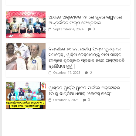
a
w
m
h
o
r
h
c
i
a
a
p
i
a
e
t
i
t
y
n
r
b
t
l
s
L
t
e
ଆସନ୍ତା ଅକ୍ଟୋବର ୧୭ ରେ ଭୁବନେଶ୍ୱରରେ
o
e
A
i
F
ଆନ୍ତର୍ଜାତିକ ଫିଲ୍ମ ଫେଷ୍ଟିଭାଲ
o
r
p
n
r
0
September 4, 2024
k
p
k
i
e
n
ଦିଲ୍ଲୀରେ ୬୯ ତମ ଜାତୀୟ ଫିଲ୍ମ ପୁରସ୍କାର
d
ସମାରୋହ ; ୱାହିଦା ରେହମାନଙ୍କୁ ଦାଦା ସାହେବ
l
y
ଫାଲ୍‌କେ ପୁରସ୍କାର ପ୍ରଦାନ କଲେ ରାଷ୍ଟ୍ରପତି
ଦ୍ରୌପଦୀ ମୁର୍ମୁ |
0
October 17, 2023
ୱାଣ୍ଡର ୱାର୍ଲ୍‌ଡ଼ ୱାଟର ପାର୍କରେ ଅକ୍ଟୋବର
୨୦ ରୁ ଦାଣ୍ଡିଆ ଧମାଲ୍ “ଲେଟସ୍ ନାଚୋ”
0
October 6, 2023