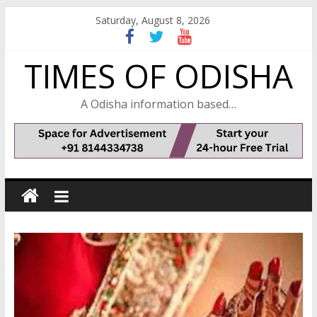
Skip
Saturday, August 8, 2026
to
content
TIMES OF ODISHA
A Odisha information based…