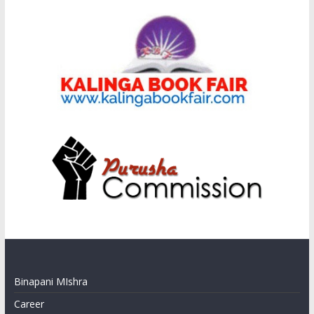
Binapani MIshra
Career