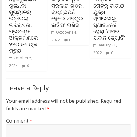
ଗୁଇନ୍ଦା
ସରକାର ଗଠନ ;
ଗେଟ୍‌ରୁ ଜାତୀୟ
ମୁଖ୍ୟାଳୟ
ରାଷ୍ଟ୍ରପତି
ଯୁଦ୍ଧ
ଉଡ଼ାଇଲା
ହେଲେ ଅବଦୁଲ
ସ୍ମାରକୀକୁ
ଇସ୍ରାଏଲ,
ଲତିଫ ରଶିଦ୍
ସ୍ଥାନାନ୍ତର
ପ୍ରଚଣ୍ଡ
ହେଲା ‘ଅମର
October 14,
ଆକ୍ରମଣରେ
ଯବାନ ଜ୍ୟୋତି’
2022
0
୨୫୦ ଜଣଙ୍କ
January 21,
ମୃତ୍ୟୁ
2022
0
October 5,
2024
0
Leave a Reply
Your email address will not be published.
Required
fields are marked
*
Comment
*