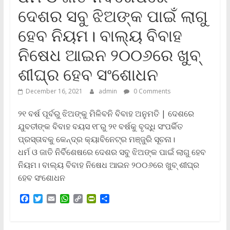
ଦେଶର ସବୁ ଝିଅଙ୍କ ପାଇଁ ଲାଗୁ
ହେବ ନିୟମ। ବାଲ୍ୟ ବିବାହ
ନିଷେଧ ଆଇନ ୨୦୦୬ରେ ଖୁବ୍‌
ଶୀଘ୍ର ହେବ ସଂଶୋଧନ
December 16, 2021
admin
0 Comments
୨୧ ବର୍ଷ ପୂର୍ବରୁ ଝିଅଙ୍କୁ ମିଳିବନି ବିବାହ ଅନୁମତି | ଦେଶରେ
ଯୁବତୀଙ୍କ ବିବାହ ବୟସ ୧୮ରୁ ୨୧ ବର୍ଷକୁ ବୃଦ୍ଧି ସଂପର୍କିତ
ପ୍ରସ୍ତାବକୁ କେନ୍ଦ୍ର କ୍ୟାବିନେଟ୍‌ର ମଞ୍ଜୁରି ସୂଚନା।
ଧର୍ମ ଓ ଜାତି ନିର୍ବିଶେଷରେ ଦେଶର ସବୁ ଝିଅଙ୍କ ପାଇଁ ଲାଗୁ ହେବ
ନିୟମ। ବାଲ୍ୟ ବିବାହ ନିଷେଧ ଆଇନ ୨୦୦୬ରେ ଖୁବ୍‌ ଶୀଘ୍ର
ହେବ ସଂଶୋଧନ
F
T
E
W
C
P
S
a
w
m
h
o
r
h
c
i
a
a
p
i
a
e
t
i
t
y
n
r