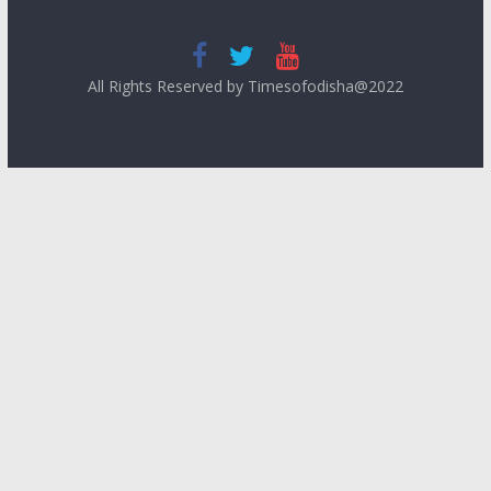
All Rights Reserved by Timesofodisha@2022