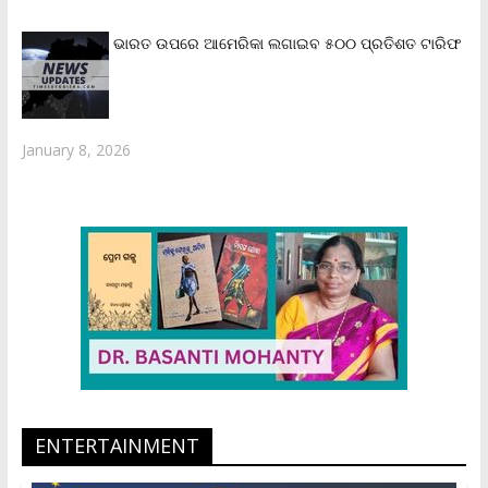
ଭାରତ ଉପରେ ଆମେରିକା ଲଗାଇବ ୫୦୦ ପ୍ରତିଶତ ଟାରିଫ
January 8, 2026
ENTERTAINMENT