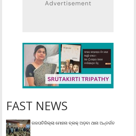
FAST NEWS
ଗଜପତିଜିଲ୍ଲା ମୋହନା ବ୍ଲକ୍‌ ଅଡ଼ବା ଥାନା ଅନ୍ତର୍ଗତ