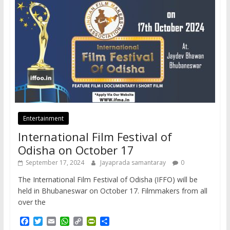
Entertainment
International Film Festival of
Odisha on October 17
September 17, 2024
Jayaprada samantaray
0
The International Film Festival of Odisha (IFFO) will be
held in Bhubaneswar on October 17. Filmmakers from all
over the
F
T
E
W
C
P
S