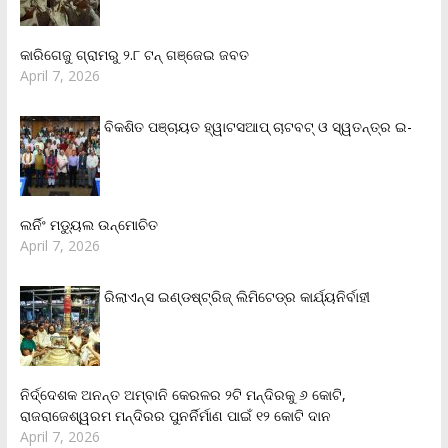
କାରିଗେଜୁ ଗ୍ରାମରୁ ୨.୮ ଟନ୍ ଗଞ୍ଜେଇ ଜବତ
April 7, 2026
ବିକଶିତ ପଞ୍ଚାୟତ ହ୍ୱାଟସଆପ୍ ଚାଟବଟ୍ ଓ ସ୍ୱତନ୍ତ୍ର ଇ-
ଲର୍ନିଂ ମଡ୍ୟୁଲ ଉନ୍ମୋଚିତ
April 7, 2026
ରିଲାଏନ୍‌ସ ଇଣ୍ଡଷ୍ଟ୍ରିଜ୍ ଲିମିଟେଡ୍‌ର କାର୍ଯ୍ୟନିର୍ବାହୀ
ନିର୍ଦ୍ଦେଶକ ଅନନ୍ତ ଅମ୍ବାନି କେରଳର ୨ଟି ମନ୍ଦିରକୁ ୬ କୋଟି,
ରାଜରାଜେଶ୍ୱରମ ମନ୍ଦିରର ପୁନର୍ନିର୍ମାଣ ପାଇଁ ୧୨ କୋଟି ଦାନ
April 7, 2026