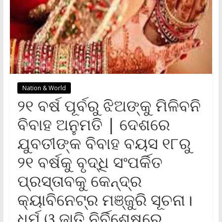
Nation & World
୨୧ ବର୍ଷ ପୂର୍ବରୁ ଝିଅଙ୍କୁ ମିଳିବନି
ବିବାହ ଅନୁମତି | ଦେଶରେ
ଯୁବତୀଙ୍କ ବିବାହ ବୟସ ୧୮ରୁ
୨୧ ବର୍ଷକୁ ବୃଦ୍ଧି ସଂପର୍କିତ
ପ୍ରସ୍ତାବକୁ କେନ୍ଦ୍ର
କ୍ୟାବିନେଟ୍‌ର ମଞ୍ଜୁରି ସୂଚନା।
ଧର୍ମ ଓ ଜାତି ନିର୍ବିଶେଷରେ