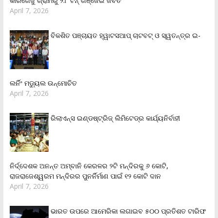
କାରିଗେଜୁ ଗ୍ରାମରୁ ୨.୮ ଟନ୍ ଗଞ୍ଜେଇ ଜବତ
April 7, 2026
ବିକଶିତ ପଞ୍ଚାୟତ ହ୍ୱାଟସଆପ୍ ଚାଟବଟ୍ ଓ ସ୍ୱତନ୍ତ୍ର ଇ-
ଲର୍ନିଂ ମଡ୍ୟୁଲ ଉନ୍ମୋଚିତ
April 7, 2026
ରିଲାଏନ୍‌ସ ଇଣ୍ଡଷ୍ଟ୍ରିଜ୍ ଲିମିଟେଡ୍‌ର କାର୍ଯ୍ୟନିର୍ବାହୀ
ନିର୍ଦ୍ଦେଶକ ଅନନ୍ତ ଅମ୍ବାନି କେରଳର ୨ଟି ମନ୍ଦିରକୁ ୬ କୋଟି,
ରାଜରାଜେଶ୍ୱରମ ମନ୍ଦିରର ପୁନର୍ନିର୍ମାଣ ପାଇଁ ୧୨ କୋଟି ଦାନ
April 7, 2026
ଭାରତ ଉପରେ ଆମେରିକା ଲଗାଇବ ୫୦୦ ପ୍ରତିଶତ ଟାରିଫ