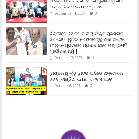
b
t
l
s
L
t
e
ଆସନ୍ତା ଅକ୍ଟୋବର ୧୭ ରେ ଭୁବନେଶ୍ୱରରେ
o
e
A
i
F
ଆନ୍ତର୍ଜାତିକ ଫିଲ୍ମ ଫେଷ୍ଟିଭାଲ
o
r
p
n
r
0
September 4, 2024
k
p
k
i
e
n
ଦିଲ୍ଲୀରେ ୬୯ ତମ ଜାତୀୟ ଫିଲ୍ମ ପୁରସ୍କାର
d
ସମାରୋହ ; ୱାହିଦା ରେହମାନଙ୍କୁ ଦାଦା ସାହେବ
l
y
ଫାଲ୍‌କେ ପୁରସ୍କାର ପ୍ରଦାନ କଲେ ରାଷ୍ଟ୍ରପତି
ଦ୍ରୌପଦୀ ମୁର୍ମୁ |
0
October 17, 2023
ୱାଣ୍ଡର ୱାର୍ଲ୍‌ଡ଼ ୱାଟର ପାର୍କରେ ଅକ୍ଟୋବର
୨୦ ରୁ ଦାଣ୍ଡିଆ ଧମାଲ୍ “ଲେଟସ୍ ନାଚୋ”
0
October 6, 2023