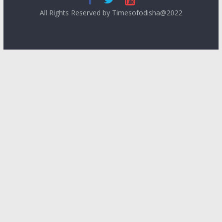
All Rights Reserved by Timesofodisha@2022