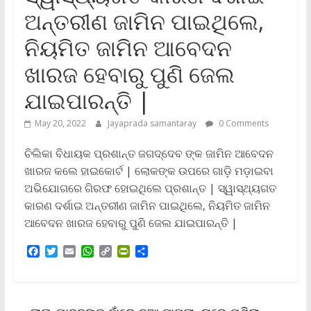
ଅନ୍ତରୀଣ ଜାମିନ ପାଇଥିଲେ,
ନିୟମିତ ଜାମିନ ଆବେଦନ
ଖାରଜ ହେବାରୁ ପୁଣି ଜେଲ
ଯାଇପାରନ୍ତି |
May 20, 2022
Jayaprada samantaray
0 Comments
ଚିଲିକା ବିଧାୟକ ପ୍ରଶାନ୍ତ ଜଗଦ୍ଦେବ ଙ୍କ ଜାମିନ ଆବେଦନ
ଖାରଜ କଲେ ହାଇକୋର୍ଟ | ଲୋକଙ୍କ ଉପରେ ଗାଡ଼ି ମଡ଼ାଇବା
ଅଭିଯୋଗରେ ଗିରଫ ହୋଇଥିଲେ ପ୍ରଶାନ୍ତ | ସ୍ୱାସ୍ଥ୍ୟଗତ
କାରଣ ଦର୍ଶାଇ ଅନ୍ତରୀଣ ଜାମିନ ପାଇଥିଲେ, ନିୟମିତ ଜାମିନ
ଆବେଦନ ଖାରଜ ହେବାରୁ ପୁଣି ଜେଲ ଯାଇପାରନ୍ତି |
F
T
E
W
C
P
S
a
w
m
h
o
r
h
c
i
a
a
p
i
a
e
t
i
t
y
n
r
b
t
l
s
L
t
e