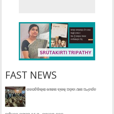
FAST NEWS
ଗଜପତିଜିଲ୍ଲା ମୋହନା ବ୍ଲକ୍‌ ଅଡ଼ବା ଥାନା ଅନ୍ତର୍ଗତ