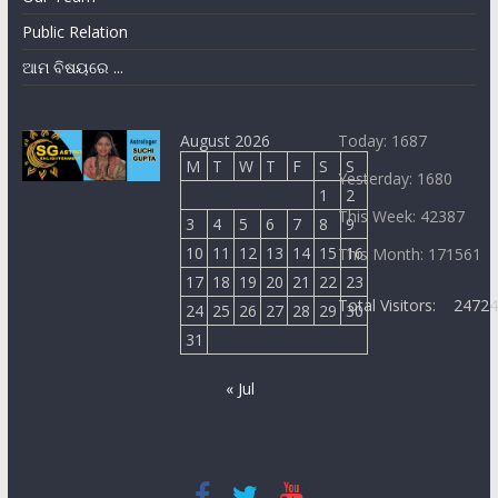
Public Relation
ଆମ ବିଷୟରେ ...
August 2026
Today: 1687
M
T
W
T
F
S
S
Yesterday: 1680
1
2
This Week: 42387
3
4
5
6
7
8
9
10
11
12
13
14
15
16
This Month: 171561
17
18
19
20
21
22
23
Total Visitors:
2472
24
25
26
27
28
29
30
31
« Jul