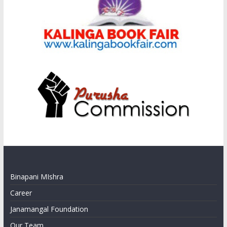
Binapani MIshra
Career
Janamangal Foundation
Our Team