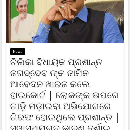
News
ଚିଲିକା ବିଧାୟକ ପ୍ରଶାନ୍ତ
ଜଗଦ୍ଦେବ ଙ୍କ ଜାମିନ
ଆବେଦନ ଖାରଜ କଲେ
ହାଇକୋର୍ଟ | ଲୋକଙ୍କ ଉପରେ
ଗାଡ଼ି ମଡ଼ାଇବା ଅଭିଯୋଗରେ
ଗିରଫ ହୋଇଥିଲେ ପ୍ରଶାନ୍ତ |
ସ୍ୱାସ୍ଥ୍ୟଗତ କାରଣ ଦର୍ଶାଇ