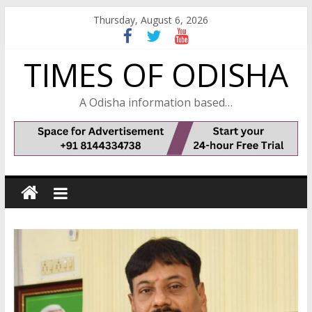
Skip
Thursday, August 6, 2026
to
content
TIMES OF ODISHA
A Odisha information based…