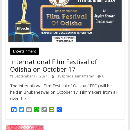
Entertainment
International Film Festival of
Odisha on October 17
September 17, 2024
Jayaprada samantaray
0
The International Film Festival of Odisha (IFFO) will be
held in Bhubaneswar on October 17. Filmmakers from all
over the
F
T
E
W
C
P
S
a
w
m
h
o
r
h
c
i
a
a
p
i
a
e
t
i
t
y
n
r