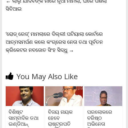
←
ଲାଲୁ ଯାଦବଙ୍କ ନାଁରେ ନୂଆ ମାମଲା, ଘରେ ପଶିଲା
o
e
A
i
F
o
r
p
n
r
ସିବିଆଇ
k
p
k
i
e
n
d
l
‘ରୋଡ୍‌ ରେଜ୍‌’ ମାମଲାରେ ଦିଲ୍ଲୀ ପଟିୟାଲା କୋର୍ଟରେ
y
ଆତ୍ମସମର୍ପଣ କଲେ କଂଗ୍ରେସ ନେତା ତଥା ପୂର୍ବତନ
କ୍ରିକେଟର ନବଜୋତ ସିଂହ ସିଦ୍ଧୁ
→
You May Also Like
ବିଶିଷ୍ଟ
ବିଜୟ ନାୟକ
ପରଲୋକରେ
ସାମ୍ବାଦିକ ତଥା
ହେବେ
ବରିଷ୍ଠ
ଇଣ୍ଡିଆନ୍
ରାଷ୍ଟ୍ରପତି
ଅଭିନେତା