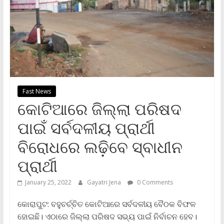
Fast News
କୋଟିଆରେ ଜିଲ୍ଲା ପରିଷଦ
ପାଇଁ ସର୍ବଦଳୀୟ ପ୍ରାର୍ଥୀ
ବିରୋଧରେ ଲଢ଼ିବେ ସ୍ବାଧୀନ
ପ୍ରାର୍ଥୀ
January 25, 2022
Gayatri Jena
0 Comments
କୋରାପୁଟ: ବହୁଚର୍ଚ୍ଚିତ କୋଟିଆରେ ସର୍ବଦଳୀୟ ବୈଠକ ବିଫଳ
ହୋଇଛି। ଏଠାରେ ଜିଲ୍ଲା ପରିଷଦ ସଭ୍ୟ ପାଇଁ ନିର୍ବାଚନ ହେବ।