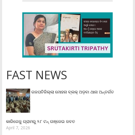
FAST NEWS
ଗଜପତିଜିଲ୍ଲା ମୋହନା ବ୍ଲକ୍‌ ଅଡ଼ବା ଥାନା ଅନ୍ତର୍ଗତ
କାରିଗେଜୁ ଗ୍ରାମରୁ ୨.୮ ଟନ୍ ଗଞ୍ଜେଇ ଜବତ
April 7, 2026