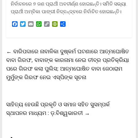
ନିର୍ବାଚନରେ ୭ ଜଣ ପ୍ରାର୍ଥୀ ଅବତୀର୍ଣ୍ଣ ହୋଇଛନ୍ତି। ସମିିତି ସଭ୍ୟା
ପ୍ରାର୍ଥୀ ଅମ୍ବିକା ପାଙ୍ଗୀ ନିଦ୍ବନ୍ଦ୍ବରେ ନିର୍ବାଚିତ ହୋଇଛନ୍ତି।
F
T
E
W
C
P
S
a
w
m
h
o
r
h
c
i
a
a
p
i
a
e
t
i
t
y
n
r
b
t
l
s
L
t
e
←
ବାରିପଦାରେ ନାବାଳିକା ଦୁଷ୍କର୍ମ ଘଟଣାରେ ଆତ୍ମଘୋଷିତ
o
e
A
i
F
o
r
p
n
r
ବାବା ଗିରଫ, ବାବାଙ୍କ କାରନାମା ନେଇ ତୀବ୍ର ପ୍ରତିକ୍ରିୟା
k
p
k
i
ପରେ ଗିରଫ କଲା ପୁଲିସ; ଆତ୍ମଘୋଷିତ ବାବା ଜେଠାରାମ
e
n
ମୁର୍ମୁଙ୍କ ଗିରଫ ନେଇ ଏସ୍‌ପିଙ୍କ ସୂଚନା
d
l
y
ସାହିତ୍ୟ ହେଉଛି ପ୍ରକୃତି ଓ ସମାଜ ସହିତ ସୁସମ୍ପର୍କ
ସ୍ଥାପନର ମାଧ୍ୟମ : ଡ଼.ବିଶ୍ୱଭାରତୀ
→