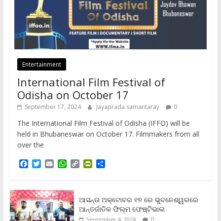
Entertainment
International Film Festival of
Odisha on October 17
September 17, 2024
Jayaprada samantaray
0
The International Film Festival of Odisha (IFFO) will be
held in Bhubaneswar on October 17. Filmmakers from all
over the
F
T
E
W
C
P
S
a
w
m
h
o
r
h
c
i
a
a
p
i
a
e
t
i
t
y
n
r
b
t
l
s
L
t
e
ଆସନ୍ତା ଅକ୍ଟୋବର ୧୭ ରେ ଭୁବନେଶ୍ୱରରେ
o
e
A
i
F
ଆନ୍ତର୍ଜାତିକ ଫିଲ୍ମ ଫେଷ୍ଟିଭାଲ
o
r
p
n
r
0
September 4, 2024