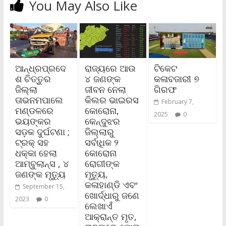
You May Also Like
ଆନ୍ଧ୍ରପ୍ରଦେ
ରାଜ୍ୟରେ ଆଉ
ଟିକେଟ
ଶ ଚିତ୍ତୁର
୪ ଜଣଙ୍କ
କଳାବଜାରୀ ୭
ଜିଲ୍ଲା
ଜୀବନ ନେଲା
ଗିରଫ
ତାଭନମପାଲେ
କିଲର ଭାଇରସ
February 7,
ମଣ୍ଡଳରେ
କୋରୋନା,
2025
0
ଭୟଙ୍କର
କେନ୍ଦୁଝର
ସଡ଼କ ଦୁର୍ଘଟଣା ;
ଜିଲ୍ଲାରୁ
ଟ୍ରକ୍‌ ସହ
ସର୍ବାଧିକ ୨
ଧକ୍କା ହେଲା
କୋରୋନା
ଆମ୍ବୁଲାନ୍ସ , ୪
ରୋଗୀଙ୍କ
ଜଣଙ୍କ ମୃତ୍ୟୁ
ମୃତ୍ୟୁ,
କଳାହାଣ୍ଡି ଏବଂ
September 15,
ଖୋର୍ଦ୍ଧାରୁ ଜଣେ
2023
0
ଲେଖାଏଁ
ଆକ୍ରାନ୍ତ ମୃତ,