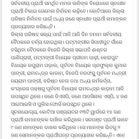
ସର୍ବଦଳୀୟ ପ୍ରାର୍ଥୀ ସମର୍ଥିତ ମମତା ଜାନିଙ୍କ ବିରୋଧରେ ସ୍ବାଧୀନ
ପ୍ରାର୍ଥୀ ଟିକାଇ ଗେମେଲ ନିର୍ବାଚନ ଲଢ଼‌ିବେ। କୋଟିଆରେ ଜିଲ୍ଲା
ପରିଷଦ ନିର୍ବାଚନ ପାଇଁ ଅନ୍ୟ ଜଣେ ସ୍ବାଧୀନ ପ୍ରାର୍ଥୀ ନାମାଙ୍କନ
ପ୍ରତ୍ୟାହାର କରିଛନ୍ତି।
ଜିଲ୍ଲା ପରିଷଦ ସଭ୍ୟ ପାଇଁ ଆଜି ଆଜି ଦିିନ ତମାମ ସର୍ବଦଳୀୟ
ବୈୖଠକରେ ଚର୍ଚ୍ଚା ହୋଇଥିଲା। ପଟ୍ଟାଙ୍ଗୀର ସିପାହୀପୁଟ ଗାଁଁରେ
ବସିଥିବା ବୈଠକରେ ବିଜେଡି ଜିଲ୍ଲା ସଭାପତି ଈଶ୍ବର
ପାଣିଗ୍ରାହୀ, ପଟ୍ଟାଙ୍ଗୀ ବିଧାୟକ ପ୍ରୀତମ ପାଢ଼ୀ, କେରାପୁଟ
ବିଧାୟକ ରଘୁରାମ ପଡ଼ାଲ, ପୂର୍ବତନ ବିଧାୟକ ପ୍ରଫୁଲ୍ଲ କୁମାର
ପାଙ୍ଗୀ, ରାମଚନ୍ଦ୍ର କାଡାମ, ବିଜେପି ତରଫରୁୁ ପୂର୍ବତନ ମନ୍ତ୍ରୀ
ଜୟରାମ ପାଙ୍ଗୀ, ବରିଷ୍ଠ ନେତା ତଥା ଅନ୍ୟ କର୍ମକର୍ତ୍ତା,
କଂଗ୍ରେସ ପକ୍ଷରୁ ପୂର୍ବତନ ବିଧାୟକ ରାମଚନ୍ଦ୍ର କାଡ଼ାମ ଆଦି
ଉପସ୍ଥିତ ଥିଲେ। ଜଣେ ଡିଏସପି, ଜଣେ ଆଡସିନାଲ ଏସ୍‌ପି, ୪ ଜଣ
ଆଇଆଇସି ଓ ପୁଲିସ ଫୋର୍ସ ଉପସ୍ଥିତ ଥିଲେ।
ସୂଚନାଯୋଗ୍ୟ, କୋଟିଆ ପଞ୍ଚାୟତର ୧୩ଟି ୱାର୍ଡରେ ୧୪ ଜଣ
ପ୍ରାର୍ଥୀ ନାମାନଙ୍କକ ଦାଖିଲ କରିଥିଲେ। ସରପଞ୍ଚ ପ୍ରାର୍ଥୀ ଭାବେ
୯ ଜଣ ନାମାଙ୍କନ ଦାଖଲ କରିିଥିଲେ। ସେ ମାାନଙ୍କ ଭିତରୁ ୨
ଜଣ ସେମାନଙ୍କର ପ୍ରାର୍ଥୀପତ୍ର ପ୍ରତ୍ୟାହାର କରିଛନ୍ତି। ଏବେ