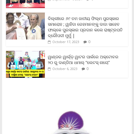
k
p
k
i
e
n
ଦିଲ୍ଲୀରେ ୬୯ ତମ ଜାତୀୟ ଫିଲ୍ମ ପୁରସ୍କାର
d
ସମାରୋହ ; ୱାହିଦା ରେହମାନଙ୍କୁ ଦାଦା ସାହେବ
l
y
ଫାଲ୍‌କେ ପୁରସ୍କାର ପ୍ରଦାନ କଲେ ରାଷ୍ଟ୍ରପତି
ଦ୍ରୌପଦୀ ମୁର୍ମୁ |
0
October 17, 2023
ୱାଣ୍ଡର ୱାର୍ଲ୍‌ଡ଼ ୱାଟର ପାର୍କରେ ଅକ୍ଟୋବର
୨୦ ରୁ ଦାଣ୍ଡିଆ ଧମାଲ୍ “ଲେଟସ୍ ନାଚୋ”
0
October 6, 2023