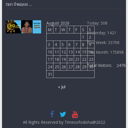
ଆମ ବିଷୟରେ ...
August 2026
Today: 508
M
T
W
T
F
S
S
Yesterday: 1421
1
2
This Week: 33708
3
4
5
6
7
8
9
10
11
12
13
14
15
16
This Month: 175898
17
18
19
20
21
22
23
Total Visitors:
2476
24
25
26
27
28
29
30
31
« Jul
All Rights Reserved by Timesofodisha@2022