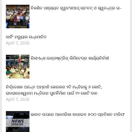
ବିକଶିତ ପଞ୍ଚାୟତ ହ୍ୱାଟସଆପ୍ ଚାଟବଟ୍ ଓ ସ୍ୱତନ୍ତ୍ର ଇ-
ଲର୍ନିଂ ମଡ୍ୟୁଲ ଉନ୍ମୋଚିତ
April 7, 2026
ରିଲାଏନ୍‌ସ ଇଣ୍ଡଷ୍ଟ୍ରିଜ୍ ଲିମିଟେଡ୍‌ର କାର୍ଯ୍ୟନିର୍ବାହୀ
ନିର୍ଦ୍ଦେଶକ ଅନନ୍ତ ଅମ୍ବାନି କେରଳର ୨ଟି ମନ୍ଦିରକୁ ୬ କୋଟି,
ରାଜରାଜେଶ୍ୱରମ ମନ୍ଦିରର ପୁନର୍ନିର୍ମାଣ ପାଇଁ ୧୨ କୋଟି ଦାନ
April 7, 2026
ଭାରତ ଉପରେ ଆମେରିକା ଲଗାଇବ ୫୦୦ ପ୍ରତିଶତ ଟାରିଫ