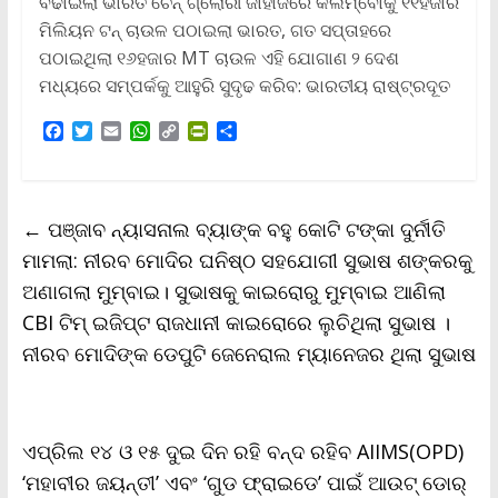
ବଢାଇଲା ଭାରତ ଚେନ୍ ଗ୍ଲୋରୀ ଜାହାଜରେ କଲମ୍ବୋକୁ ୧୧ହଜାର
ମିଲିୟନ ଟନ୍ ଚାଉଳ ପଠାଇଲା ଭାରତ, ଗତ ସପ୍ତାହରେ
ପଠାଇଥିଲା ୧୬ହଜାର MT ଚାଉଳ ଏହି ଯୋଗାଣ ୨ ଦେଶ
ମଧ୍ୟରେ ସମ୍ପର୍କକୁ ଆହୁରି ସୁଦୃଢ କରିବ: ଭାରତୀୟ ରାଷ୍ଟ୍ରଦୂତ
F
T
E
W
C
P
S
a
w
m
h
o
r
h
c
i
a
a
p
i
a
e
t
i
t
y
n
r
b
t
l
s
L
t
e
←
ପଞ୍ଜାବ ନ୍ୟାସନାଲ ବ୍ୟାଙ୍କ ବହୁ କୋଟି ଟଙ୍କା ଦୁର୍ନୀତି
o
e
A
i
F
o
r
p
n
r
ମାମଲା: ନୀରବ ମୋଦିର ଘନିଷ୍ଠ ସହଯୋଗୀ ସୁଭାଷ ଶଙ୍କରକୁ
k
p
k
i
ଅଣାଗଲା ମୁମ୍ବାଇ। ସୁଭାଷକୁ କାଇରୋରୁ ମୁମ୍ବାଇ ଆଣିଲା
e
n
CBI ଟିମ୍ ଇଜିପ୍ଟ ରାଜଧାନୀ କାଇରୋରେ ଲୁଚିଥିଲା ସୁଭାଷ ।
d
l
ନୀରବ ମୋଦିଙ୍କ ଡେପୁଟି ଜେନେରାଲ ମ୍ୟାନେଜର ଥିଲା ସୁଭାଷ
y
ଏପ୍ରିଲ ୧୪ ଓ ୧୫ ଦୁଇ ଦିନ ରହି ବନ୍ଦ ରହିବ AIIMS(OPD)
‘ମହାବୀର ଜୟନ୍ତୀ’ ଏବଂ ‘ଗୁଡ ଫ୍ରାଇଡେ’ ପାଇଁ ଆଉଟ୍‌ ଡୋର୍‌