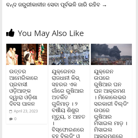
ବନ୍ଦ ଜରୁରୀକାଳୀନ ସେବା ପୂର୍ବଭଳି ଜାରି ରହିବ
→
You May Also Like
ଉତ୍ତର
ୟୁକ୍ରେନର
ୟୁକ୍ରେନ
ଆମେରିକାରେ
ରାଜଧାନୀ କିଭ୍‌
ଉପରେ
ପ୍ରବାସୀ
ସହରର ଏକ
ରୁଷିଆର ଘନ
ଓଡ଼ିଆଙ୍କ
ଗାଁରେ ରୁଷିଆର
ଘନ ଆକ୍ରମଣ
ଦ୍ୱାରା ଓଡ଼ିଶା
ଅତର୍କିତ
। ମିକୋଲେଭର
ଦିବସ ପାଳନ
ଗୁଳିମାଡ଼ । ୨
ସରକାରୀ ବିଲ୍ଡିଂ
ବର୍ଷୀୟ ଶିଶୁର
ଉପରେ
April 23, 2023
ମୃତ୍ୟୁ, ୪ ଆହତ
ରୁଷିଆର
0
।
ମିସାଇଲ ମାଡ଼ ।
ବିସ୍ଫୋରଣରେ
ମିସାଇଲ
ବହୁ ବିଲ୍ଡିଂ ଓ
ଆକ୍ରମଣରେ