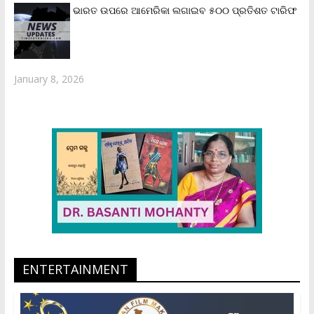
ଭାରତ ଉପରେ ଆମେରିକା ଲଗାଇବ ୫୦୦ ପ୍ରତିଶତ ଟାରିଫ
January 8, 2026
ENTERTAINMENT