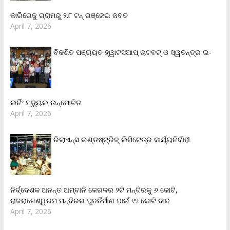
କାରିଗେଜୁ ଗ୍ରାମରୁ ୨.୮ ଟନ୍ ଗଞ୍ଜେଇ ଜବତ
April 7, 2026
ବିକଶିତ ପଞ୍ଚାୟତ ହ୍ୱାଟସଆପ୍ ଚାଟବଟ୍ ଓ ସ୍ୱତନ୍ତ୍ର ଇ-
ଲର୍ନିଂ ମଡ୍ୟୁଲ ଉନ୍ମୋଚିତ
April 7, 2026
ରିଲାଏନ୍‌ସ ଇଣ୍ଡଷ୍ଟ୍ରିଜ୍ ଲିମିଟେଡ୍‌ର କାର୍ଯ୍ୟନିର୍ବାହୀ
ନିର୍ଦ୍ଦେଶକ ଅନନ୍ତ ଅମ୍ବାନି କେରଳର ୨ଟି ମନ୍ଦିରକୁ ୬ କୋଟି,
ରାଜରାଜେଶ୍ୱରମ ମନ୍ଦିରର ପୁନର୍ନିର୍ମାଣ ପାଇଁ ୧୨ କୋଟି ଦାନ
April 7, 2026