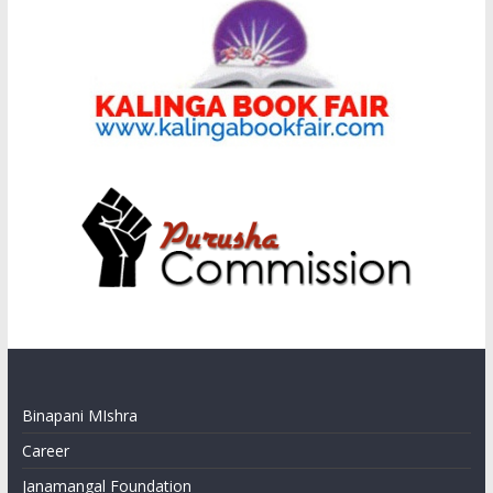
Binapani MIshra
Career
Janamangal Foundation