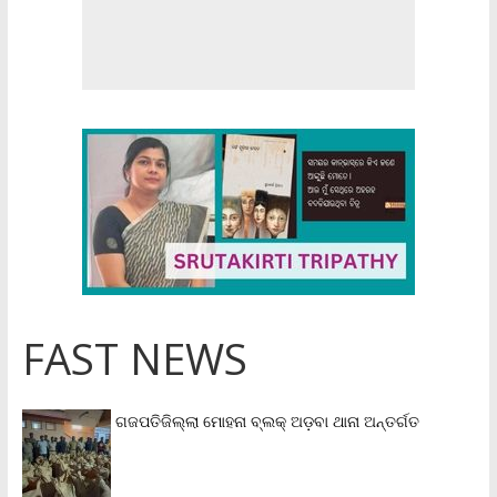
FAST NEWS
ଗଜପତିଜିଲ୍ଲା ମୋହନା ବ୍ଲକ୍‌ ଅଡ଼ବା ଥାନା ଅନ୍ତର୍ଗତ