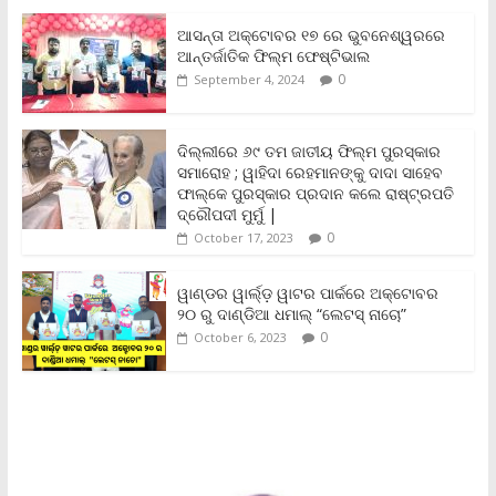
e
t
i
t
y
n
r
b
t
l
s
L
t
e
ଆସନ୍ତା ଅକ୍ଟୋବର ୧୭ ରେ ଭୁବନେଶ୍ୱରରେ
o
e
A
i
F
ଆନ୍ତର୍ଜାତିକ ଫିଲ୍ମ ଫେଷ୍ଟିଭାଲ
o
r
p
n
r
0
September 4, 2024
k
p
k
i
e
n
ଦିଲ୍ଲୀରେ ୬୯ ତମ ଜାତୀୟ ଫିଲ୍ମ ପୁରସ୍କାର
d
ସମାରୋହ ; ୱାହିଦା ରେହମାନଙ୍କୁ ଦାଦା ସାହେବ
l
y
ଫାଲ୍‌କେ ପୁରସ୍କାର ପ୍ରଦାନ କଲେ ରାଷ୍ଟ୍ରପତି
ଦ୍ରୌପଦୀ ମୁର୍ମୁ |
0
October 17, 2023
ୱାଣ୍ଡର ୱାର୍ଲ୍‌ଡ଼ ୱାଟର ପାର୍କରେ ଅକ୍ଟୋବର
୨୦ ରୁ ଦାଣ୍ଡିଆ ଧମାଲ୍ “ଲେଟସ୍ ନାଚୋ”
0
October 6, 2023