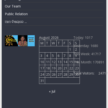
Our Team
Public Relation
ଆମ ବିଷୟରେ ...
August 2026
Today: 1017
M
T
W
T
F
S
S
Yesterday: 1680
1
2
This Week: 41717
3
4
5
6
7
8
9
10
11
12
13
14
15
16
This Month: 170891
17
18
19
20
21
22
23
Total Visitors:
2471
24
25
26
27
28
29
30
31
« Jul