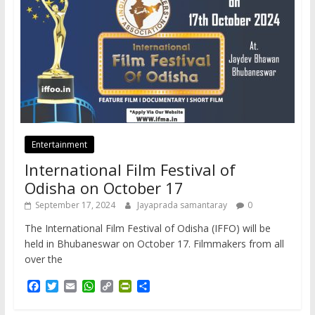
Entertainment
International Film Festival of
Odisha on October 17
September 17, 2024
Jayaprada samantaray
0
The International Film Festival of Odisha (IFFO) will be
held in Bhubaneswar on October 17. Filmmakers from all
over the
F
T
E
W
C
P
S
a
w
m
h
o
r
h
c
i
a
a
p
i
a