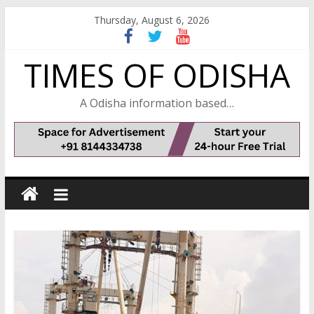
Skip
Thursday, August 6, 2026
to
content
TIMES OF ODISHA
A Odisha information based…