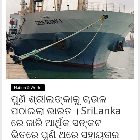
Nation & World
ପୁଣି ଶ୍ରୀଲଙ୍କାକୁ ଚାଉଳ
ପଠାଇଲା ଭାରତ । SriLanka
ରେ ଜାରି ଆର୍ଥିକ ସଙ୍କଟ
ଭିତରେ ପୁଣି ଥରେ ସହାୟତାର