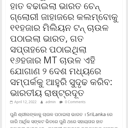
ହାତ ବଢାଇଲା ଭାରତ ଚେନ୍
ଗ୍ଲୋରୀ ଜାହାଜରେ କଲମ୍ବୋକୁ
୧୧ହଜାର ମିଲିୟନ ଟନ୍ ଚାଉଳ
ପଠାଇଲା ଭାରତ, ଗତ
ସପ୍ତାହରେ ପଠାଇଥିଲା
୧୬ହଜାର MT ଚାଉଳ ଏହି
ଯୋଗାଣ ୨ ଦେଶ ମଧ୍ୟରେ
ସମ୍ପର୍କକୁ ଆହୁରି ସୁଦୃଢ କରିବ:
ଭାରତୀୟ ରାଷ୍ଟ୍ରଦୂତ
April 12, 2022
admin
0 Comments
ପୁଣି ଶ୍ରୀଲଙ୍କାକୁ ଚାଉଳ ପଠାଇଲା ଭାରତ । SriLanka ରେ
ଜାରି ଆର୍ଥିକ ସଙ୍କଟ ଭିତରେ ପୁଣି ଥରେ ସହାୟତାର ହାତ